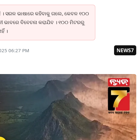
ଇଛି । ସରଳ ଭାଷାରେ କହିବାକୁ ଗଲେ, କେବଳ ୧୦୦
ାବଳୀ ଭାବରେ ବିବେଚନା କରାଯିବ । ୧୦୦ ମିଟରରୁ
ିଁ ।
NEWS7
025 06:27 PM