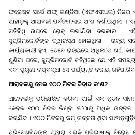
ଫରେଷ୍ଟ ସର୍ଭେ ଅଫ୍ ଇଣ୍ଡିଆ (ଏଫଏସଆଇ) ନିଜର ଏକ
ପାହାଡ଼କୁ ଆରାବଳୀ ପର୍ବତମାଳାର ଅଂଶ ଦର୍ଶାଇଥିଲା ।
ଗତିବିଧି ଉପରେ ରୋକ୍ ଲଗାଯିବା ଦରକାର । ଏହ
ସୁପ୍ରିମକୋର୍ଟଙ୍କ ଦ୍ୱାରସ୍ଥ ହୋଇଥିଲା । ରାଜ୍ୟ ସର
କାର୍ଯ୍ୟକାରୀ ହୁଏ, ତେବେ ରାଜ୍ୟରେ ଅଧିକାଂଶ ଖଣି କା
ଶୁଣିବା ପରେ, ସୁପ୍ରିମକୋର୍ଟ କହିଥିଲେ ଯେ ଏହି ସମ
ଏବଂ ପୁରୁଣା ବ୍ୟବସ୍ଥା ସେ ପର୍ଯ୍ୟନ୍ତ ବଜାୟ ରହିପାରିବ
ଆରାବଳୀକୁ ନେଇ ୧୦୦ ମିଟର ବିବାଦ କ’ଣ?
ଆରାବଳୀକୁ ପରିଭାଷିତ କରିବା ପାଇଁ ଏକ ନୂତନ ସୀମା
କେବଳ ୧୦୦ ମିଟର କିମ୍ବା ତା'ଠାରୁ ଅଧିକ ଉଚ୍ଚତା ଥ
କରାଯିବ । ୧୦୦ ମିଟରରୁ କମ୍ ଉଚ୍ଚତା ଥିବା ପାହାଡ଼ଗୁଡ଼ି
ପରିବେଶବିତଙ୍କ ଦ୍ୱାରା ଏଭଳି ପରିଭାଷାକୁ ବିରୋଧ