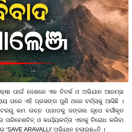
ରକ୍ଷା ପାଇଁ ଦେଶରେ ଏକ ବିତର୍କ ଓ ଅଭିଯାନ ଆରମ୍ଭ
ୟ ପରେ ଏହି ପ୍ରସଙ୍ଗ ପୁଣି ଥରେ ଚର୍ଚ୍ଚାକୁ ଆସିଛି ।
ଟରରୁ କମ ଉଚ୍ଚ ପାହାଡକୁ ଜଙ୍ଗଲ ରୂପେ ବର୍ଗୀକୃତ
 ପରିବେଶବିତ୍ ଓ କାର୍ଯ୍ୟକର୍ତ୍ତା ଏହାକୁ ବିରୋଧ କରିବା
ରେ ‘SAVE ARAVALLI’ ଅଭିଯାନ ଚଲାଇଛନ୍ତି ।