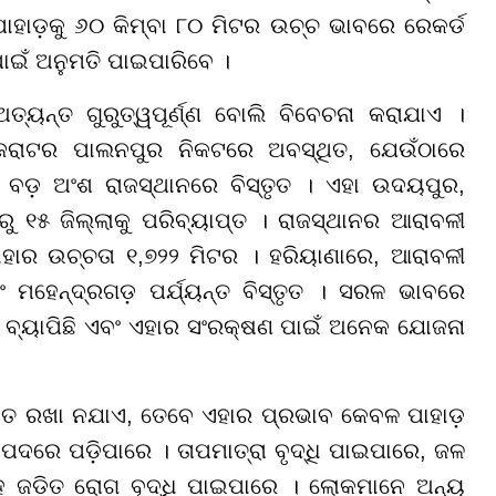
ପାହାଡ଼କୁ ୬୦ କିମ୍ବା ୮୦ ମିଟର ଉଚ୍ଚ ଭାବରେ ରେକର୍ଡ
ପାଇଁ ଅନୁମତି ପାଇପାରିବେ ।
୍ୟନ୍ତ ଗୁରୁତ୍ୱପୂର୍ଣ୍ଣ ବୋଲି ବିବେଚନା କରାଯାଏ ।
ଗୁଜରାଟର ପାଲନପୁର ନିକଟରେ ଅବସ୍ଥିତ, ଯେଉଁଠାରେ
ୁ ବଡ଼ ଅଂଶ ରାଜସ୍ଥାନରେ ବିସ୍ତୃତ । ଏହା ଉଦୟପୁର,
୧୫ ଜିଲ୍ଲାକୁ ପରିବ୍ୟାପ୍ତ । ରାଜସ୍ଥାନର ଆରାବଳୀ
ଯାହାର ଉଚ୍ଚତା ୧,୭୨୨ ମିଟର । ହରିୟାଣାରେ, ଆରାବଳୀ
ବଂ ମହେନ୍ଦ୍ରଗଡ଼ ପର୍ଯ୍ୟନ୍ତ ବିସ୍ତୃତ । ସରଳ ଭାବରେ
େ ବ୍ୟାପିଛି ଏବଂ ଏହାର ସଂରକ୍ଷଣ ପାଇଁ ଅନେକ ଯୋଜନା
ଷିତ ରଖା ନଯାଏ, ତେବେ ଏହାର ପ୍ରଭାବ କେବଳ ପାହାଡ଼
ବିପଦରେ ପଡ଼ିପାରେ । ତାପମାତ୍ରା ବୃଦ୍ଧି ପାଇପାରେ, ଜଳ
 ଜଡ଼ିତ ରୋଗ ବୃଦ୍ଧି ପାଇପାରେ । ଲୋକମାନେ ଅନ୍ୟ