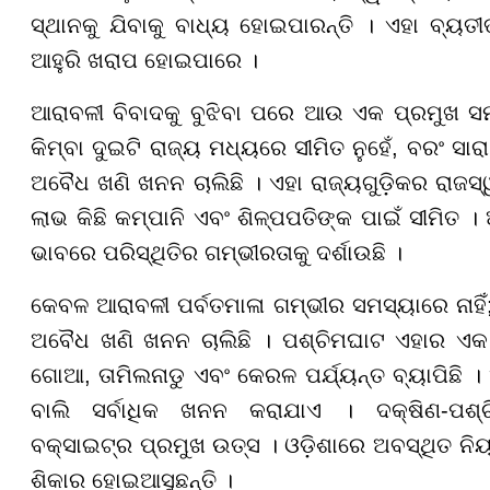
ସ୍ଥାନକୁ ଯିବାକୁ ବାଧ୍ୟ ହୋଇପାରନ୍ତି । ଏହା ବ୍ୟ
ଆହୁରି ଖରାପ ହୋଇପାରେ ।
ଆରାବଳୀ ବିବାଦକୁ ବୁଝିବା ପରେ ଆଉ ଏକ ପ୍ରମୁଖ ସମ
କିମ୍ବା ଦୁଇଟି ରାଜ୍ୟ ମଧ୍ୟରେ ସୀମିତ ନୁହେଁ, ବରଂ ସା
ଅବୈଧ ଖଣି ଖନନ ଚାଲିଛି । ଏହା ରାଜ୍ୟଗୁଡ଼ିକର ରାଜସ
ଲାଭ କିଛି କମ୍ପାନି ଏବଂ ଶିଳ୍ପପତିଙ୍କ ପାଇଁ ସୀମିତ 
ଭାବରେ ପରିସ୍ଥିତିର ଗମ୍ଭୀରତାକୁ ଦର୍ଶାଉଛି ।
କେବଳ ଆରାବଳୀ ପର୍ବତମାଳା ଗମ୍ଭୀର ସମସ୍ୟାରେ ନାହି
ଅବୈଧ ଖଣି ଖନନ ଚାଲିଛି । ପଶ୍ଚିମଘାଟ ଏହାର ଏକ ପ
ଗୋଆ, ତାମିଲନାଡୁ ଏବଂ କେରଳ ପର୍ଯ୍ୟନ୍ତ ବ୍ୟାପିଛି । 
ବାଲି ସର୍ବାଧିକ ଖନନ କରାଯାଏ । ଦକ୍ଷିଣ-ପଶ୍ଚି
ବକ୍ସାଇଟ୍‌ର ପ୍ରମୁଖ ଉତ୍ସ । ଓଡ଼ିଶାରେ ଅବସ୍ଥିତ ନିୟ
ଶିକାର ହୋଇଆସୁଛନ୍ତି ।