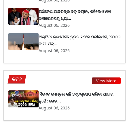
ଅଖିଳେଶ ଯାଦବଙ୍କ ବଡ଼ ବୟାନ, କହିଲେ-EVM
ସମାଲୋଚନାରୁ ଧ୍ୟା...
August 06, 2026
ଅଗ୍ନି-୪ କ୍ଷେପଣାସ୍ତ୍ରର ସଫଳ ପରୀକ୍ଷଣ, ୪୦୦୦
କି.ମି. ପର୍...
August 06, 2026
କଟକ
View More
‘ସିନେଟ ମେମ୍ବର କହି ହସ୍ତକ୍ଷେପ କରିବା ଆଧାର
ନୁହେଁ’: ରେଭ...
August 06, 2026