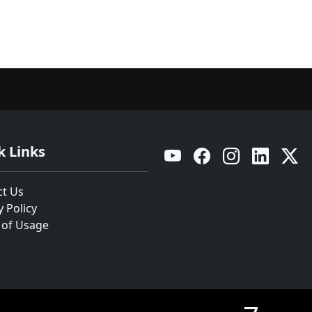
k Links
YouTube
Facebook
Instagram
Linkedin
Twitt
ct Us
y Policy
 of Usage