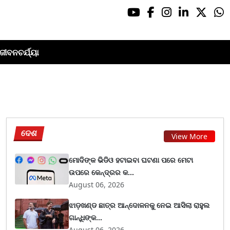
ଜୀବନଚର୍ଯ୍ୟା
ଦେଶ
View More
ମୋଦିଙ୍କ ଭିଡିଓ ହଟାଇବା ଘଟଣା ପରେ ମେଟା
ଉପରେ କେନ୍ଦ୍ରର କ...
August 06, 2026
ଝାଡ଼ଖଣ୍ଡ ଛାତ୍ର ଆନ୍ଦୋଳନକୁ ନେଇ ଆସିଲା ରାହୁଲ
ଗାନ୍ଧିଙ୍କ...
August 06, 2026