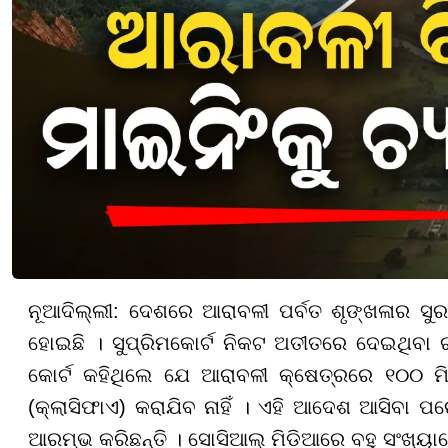
ନୂଆଦିଲ୍ଲୀ: ଦେଶରେ ଆରାବଳୀ ପର୍ବତ ଶୃଙ୍ଖଳାର ସୁ
ହୋଇଛି । ସୁପ୍ରିମକୋର୍ଟ ନିକଟ ଅତୀତରେ ଦେଇଥିବା ରା
କୋର୍ଟ କହିଥିଲେ ଯେ ଆରାବଳୀ କ୍ଷେତ୍ରରେ ୧୦୦ ମି
(କ୍ଲାସିଫାଏ) କରାଯିବ ନାହିଁ । ଏହି ଆଦେଶ ଆସିବା ପରେ
ଆରମ୍ଭ କରିଛନ୍ତି । ସୋସିଆଲ୍ ମିଡିଆରେ ବହୁ ସଂଖ୍ୟା