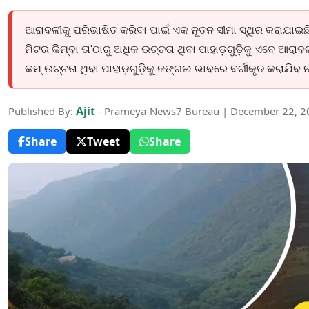
ଆରାବଳୀକୁ ପରିଭାଷିତ କରିବା ପାଇଁ ଏକ ନୂତନ ସୀମା ସ୍ଥିର କରାଯା
ମିଟର କିମ୍ବା ତା'ଠାରୁ ଅଧିକ ଉଚ୍ଚତା ଥିବା ପାହାଡ଼ଗୁଡ଼ିକୁ ଏବେ ଆର
କମ୍ ଉଚ୍ଚତା ଥିବା ପାହାଡ଼ଗୁଡ଼ିକୁ ଜଙ୍ଗଲ ଭାବରେ ବର୍ଗୀକୃତ କରାଯିବ ନାହ
Ajit
Published By:
- Prameya-News7 Bureau | December 22, 2
Share
Tweet
Share