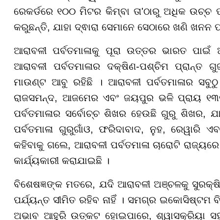
ରେକର୍ଡରେ ୧୦୦ ମିଟର କିମ୍ବା ତା'ଠାରୁ ଅଧିକ ଉଚ୍ଚ 
କରୁଛନ୍ତି, ଯାହା ଦ୍ଵାରା ସେମାନେ ସେଠାରେ ଖଣି ଖନନ 
ଆରାବଳୀ ପର୍ବତମାଳାକୁ ପୂରା ଉତ୍ତର ଭାରତ ପାଇଁ ଅତ
ଆରାବଳୀ ପର୍ବତମାଳାର ଦକ୍ଷିଣ-ପଶ୍ଚିମ ପ୍ରାନ୍ତ 
ମାଉଣ୍ଟ ଆବୁ ରହିଛି । ଆରାବଳୀ ପର୍ବତମାଳାର ସବୁଠ
ରାଜସମନ୍ଦ, ଆଜମେର ଏବଂ ଜୟପୁର ଭଳି ପ୍ରାୟ ୧୩ରୁ 
ପର୍ବତମାଳାର ସର୍ବୋଚ୍ଚ ଶିଖର ହେଉଛି ଗୁରୁ ଶିଖର, 
ପର୍ବତମାଳା ଗୁରୁଗାଁଓ, ଫରିଦାବାଦ, ନୁହ, ରେୱାରି ଏ
କହିବାକୁ ଗଲେ, ଆରାବଳୀ ପର୍ବତମାଳା ଚାରୋଟି ରାଜ୍ୟର
କାର୍ଯ୍ୟକାରୀ କରାଯାଇଛି ।
ବିଶେଷଜ୍ଞଙ୍କ ମତରେ, ଯଦି ଆରାବଳୀ ଅଞ୍ଚଳକୁ ସୁରକ୍
ପର୍ଯ୍ୟନ୍ତ ସୀମିତ ରହିବ ନାହିଁ । ସମଗ୍ର ଇକୋସିଷ୍ଟମ 
ଅଭାବ ଆହୁରି ଉତ୍କଟ ହୋଇପାରେ, ଶ୍ୱାସକ୍ରିୟା ସହ