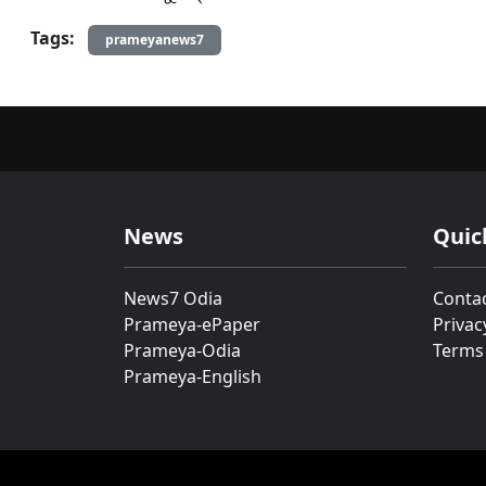
Tags:
prameyanews7
News
Quic
News7 Odia
Conta
Prameya-ePaper
Privac
Prameya-Odia
Terms
Prameya-English