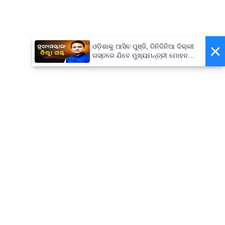
×
ଓଡ଼ିଶାକୁ ଆସିବ ପୁଞ୍ଜି, ତିନିଦିନିଆ ଦିଲ୍ଲୀ
ଗସ୍ତରେ ଯିବେ ମୁଖ୍ୟମନ୍ତ୍ରୀ ମୋହନ
ମାଝୀ