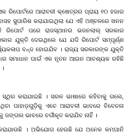
 ରିପୋର୍ଟରେ ଆରାବଳୀ କ୍ଷେତ୍ରର ପ୍ରାୟ ୧୦ ହଜାର
 ଏହାସହ ସୁପାରିଶ କରାଯାଇଥିଲା ଯେ ଏହି ଅଞ୍ଚଳରେ ଖନନ
ି ରିପୋର୍ଟ ପରେ ରାଜସ୍ଥାନର ଭଜନଲାଲ୍ ସରକାର
କାର ଯୁକ୍ତି ଦେଇଥିଲେ ଯେ ଯଦି ରିପୋର୍ଟ ସମ୍ପୂର୍ଣ୍ଣ
ର୍ଯ୍ୟକଳାପ ବନ୍ଦ ହୋଇଯିବ । ରାଜ୍ୟ ସରକାରଙ୍କ ଯୁକ୍ତି
ସ୍ୟାର ସମାଧାନ ପାଇଁ ଏକ ନୂତନ ଆଇନ ଆବଶ୍ୟକ ରହିଛି
 ।
 ସ୍ଥିର କରାଯାଇଛି । ସରଳ ଭାଷାରେ କହିବାକୁ ଗଲେ,
ିବା ପାହାଡ଼ଗୁଡ଼ିକୁ ଏବେ ଆରାବଳୀ ଭାବରେ ବିବେଚନା
କୁ ଜଙ୍ଗଲ ଭାବରେ ବର୍ଗୀକୃତ କରାଯିବ ନାହିଁ ।
 କରାଯାଉଛି । ଅଭିଯୋଗ ହେଉଛି ଯେ ଅନେକ କମ୍ପାନି