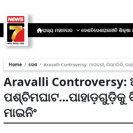
ରାଜ୍ୟ
ମହାନଗର
ଦେଶ
ବିଦେଶ
ରାଜନୀତି
ଶିକ୍ଷା 
Home
ଦେଶ
Aravalli Controversy: ଆରାବଳୀ, ନିୟମଗିରି, ପଶ୍ଚ
Aravalli Controversy: 
ପଶ୍ଚିମଘାଟ...ପାହାଡ଼ଗୁଡ଼ି
ମାଇନିଂ