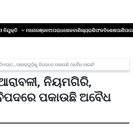
ଓ ନିଯୁକ୍ତି
ମନୋରଞ୍ଜନ
ଅପରାଧ
ଖେଳ
ବାଣିଜ୍ୟ
ରାଶିଫଳ
ବିଶେଷ
ପାଣିପାଗ
ିମଘାଟ...ପାହାଡ଼ଗୁଡ଼ିକୁ ବିପଦରେ ପକାଉଛି ଅବୈଧ ମାଇନିଂ
ଆରାବଳୀ, ନିୟମଗିରି,
କୁ ବିପଦରେ ପକାଉଛି ଅବୈଧ