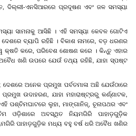
ତୀତ, ଦିଲ୍ଲୀ-ଏନସିଆରରେ ପ୍ରଦୂଷଣ ଏବଂ ଜଳ ସମସ୍ୟା
ସ୍ୟା ସାମନାକୁ ଆସିଛି । ଏହି ସମସ୍ୟା କେବଳ ଗୋଟିଏ
ରା ଦେଶରେ ବ୍ୟାପି ରହିଛି । ବିକାଶ ନାମରେ, ବଡ଼ ଧରଣର
୍ୱ କ୍ଷତି କରେ, ପରିବେଶ ଶୋଷଣ କରେ । କିନ୍ତୁ ଏହାର
। ଅବୈଧ ଖଣି ଉପରେ ଯେଉଁ ତଥ୍ୟ ରହିଛି, ଯାହା ସ୍ପଷ୍ଟ
ଁ; ଦେଶରେ ଅନେକ ପ୍ରମୁଖ ପର୍ବତମାଳା ଅଛି ଯେଉଁଠାରେ
୍ରମୁଖ ଉଦାହରଣ, ଯାହା ମହାରାଷ୍ଟ୍ରରୁ କର୍ଣ୍ଣାଟକ,
ଏହି ପଶ୍ଚିମଘାଟରେ ଲୁହା, ମାଙ୍ଗାନିଜ୍, ଚୂନାପଥର ଏବଂ
ମ ଓଡ଼ିଶାରେ ଅବସ୍ଥିତ ନିୟମଗିରି ପାହାଡ଼ଗୁଡ଼ିକ
ମଗିରି ପାହାଡ଼ଗୁଡ଼ିକ ମଧ୍ୟ ବହୁ ବର୍ଷ ଧରି ଅବୈଧ ଖଣିର