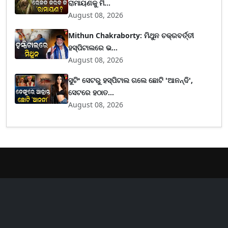
ରାମାୟଣକୁ ମି...
August 08, 2026
Mithun Chakraborty: ମିଥୁନ ଚକ୍ରବର୍ତ୍ତୀ
ହସ୍ପିଟାଲରେ ଭ...
August 08, 2026
ସୁଟିଂ ସେଟରୁ ହସ୍ପିଟାଲ ଗଲେ ଛୋଟି 'ଆନନ୍ଦି',
ସେଟରେ ହଠାତ...
August 08, 2026
er