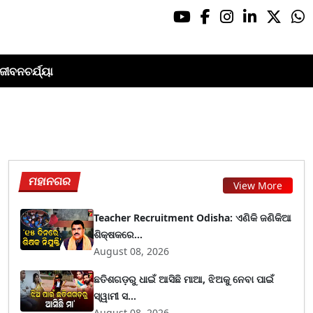
ଜୀବନଚର୍ଯ୍ୟା
ମହାନଗର
View More
Teacher Recruitment Odisha: ଏଣିକି ଜଣିକିଆ
ଶିକ୍ଷକରେ...
August 08, 2026
ଛତିଶଗଡ଼ରୁ ଧାଇଁ ଆସିଛି ମାଆ, ଝିଅକୁ ନେବା ପାଇଁ
ସ୍ୱାମୀ ସ...
August 08, 2026