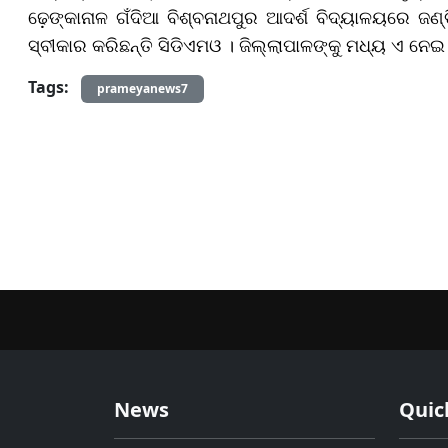
ଢ଼େଙ୍କାନାଳ ଗଁଦିଆ ବିଶ୍ବନାଥପୁର ଆଦର୍ଶ ବିଦ୍ୟାଳୟରେ ଜଣ୍
ସ୍ବୀକାର କରିଛନ୍ତି ସିଡିଏମଓ । ଜିଲ୍ଲାପାଳଙ୍କୁ ମଧ୍ୟ ଏ ନ
Tags:
prameyanews7
News
Quic