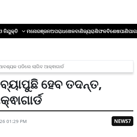
ଓ ନିଯୁକ୍ତି
ମନୋରଞ୍ଜନ
ଅପରାଧ
ଖେଳ
ବାଣିଜ୍ୟ
ରାଶିଫଳ
ବିଶେଷ
ପାଣିପାଗ
, ଆବଶ୍ୟକ ପଡିଲେ ଲାଗିବ ଆକ୍ଵାଗାର୍ଡ
 ବ୍ୟାପୁଛି ହେବ ତଦନ୍ତ,
ଵାଗାର୍ଡ
NEWS7
026 01:29 PM