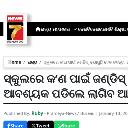
ରାଜ୍ୟ
ମହାନଗର
ଦେଶ
ବିଦେଶ
ରାଜନୀତି
ଶିକ୍ଷା 
Home
ରାଜ୍ୟ
ସ୍କୁଲରେ କ’ଣ ପାଇଁ ଜଣ୍ଡିସ୍ ବ୍ୟାପୁଛି ହେବ ତଦନ୍ତ
ସ୍କୁଲରେ କ’ଣ ପାଇଁ ଜଣ୍ଡିସ୍
ଆବଶ୍ୟକ ପଡିଲେ ଲାଗିବ ଆକ୍
Ruby
Published By:
- Prameya-News7 Bureau | January 13, 2
Share
Tweet
Share