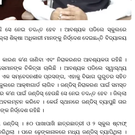
ାପୁଛି ସେ ନେଇ ତଦନ୍ତ ହେବ । ଆବଶ୍ୟକ ପଡିଲେ ସ୍କୁଲରେ
ଲ୍ଲା ଶିକ୍ଷା ଅଧିକାରୀ ମାନଙ୍କୁ ନିର୍ଦ୍ଦେଶ ଦେଇଛନ୍ତି ବିଦ୍ୟାଳୟ
ଏହାର କାରଣ କ’ଣ ଜାଣିବା ଏବଂ ନିରାକରଣର ଆବଶ୍ୟକତା ରହିଛି ।
େମାନଙ୍କ ଚିକିତ୍ସା ଚାଲିଛି । ଆବଶ୍ୟକ ପଡିଲେ ସ୍ୱାସ୍ଥ୍ୟ
ା ଏକ ସମ୍ବେଦନଶୀଳ ପ୍ରସଙ୍ଗ, ଏହାକୁ ବିଭାଗ ଗୁରୁତର ସହିତ
ଲରେ ଆକ୍ଵାଗାର୍ଡ ଲାଗିବ । ଜଣ୍ଡିସ୍ ନିରାକରଣ ପାଇଁ ସମସ୍ତ
 କ’ଣ ପାଇଁ ଜଣ୍ଡିସ୍ ହେଉଛି ସେ ନେଇ ତଦନ୍ତ ହେବ । ଜିଲ୍ଲା
ା ଅବଲମ୍ବନ କରିବେ । କେଉଁ ସ୍ଥାନରେ ଜଣ୍ଡିସ୍ ବ୍ୟାପୁଛି ତାର
 ନିର୍ଦ୍ଦେଶ ରହିଛି ।
ଜଣ୍ଡିସ୍ । ୫୦ ପାଖାପାଖି ଛାତ୍ରଛାତ୍ରୀ ଓ ୨ ସ୍କୁଲ ଷ୍ଟାଫ୍
କରି
ଥିଲା । ପରେ ଢ଼େଙ୍କାନାଳରେ ମଧ୍ୟ ଜଣ୍ଡିସ୍ ବ୍ୟାପିଥିଲା ।