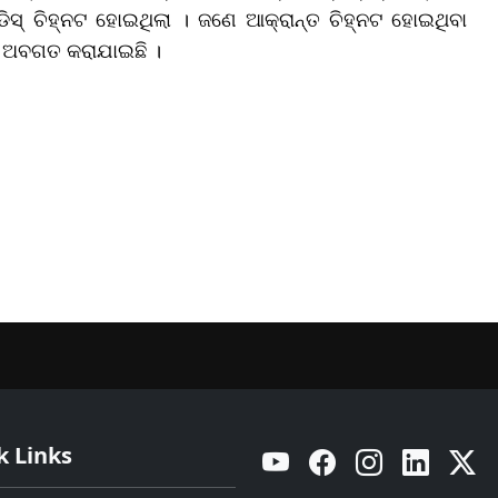
ଡିସ୍ ଚିହ୍ନଟ ହୋଇଥିଲା । ଜଣେ ଆକ୍ରାନ୍ତ ଚିହ୍ନଟ ହୋଇଥିବା
େଇ ଅବଗତ କରାଯାଇଛି ।
k Links
YouTube
Facebook
Instagram
Linkedin
Twitt