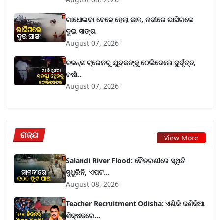
ଗାଧୋଇବା ବେଳେ ହେଲା କାଳ, ନଦୀରେ ଭାସିଗଲେ
ଦୁଇ ସାଙ୍ଗ
August 07, 2026
ଚଳନ୍ତା ଟ୍ରେନରୁ ଯୁବକଙ୍କୁ ଠେଲିଦେଲେ ଦୁର୍ବୃତ୍ତ,
ବର୍ଷା...
August 07, 2026
ରାଜ୍ୟ
View More
Salandi River Flood: ବୈତରଣୀରେ ସ୍ଥିତି
ସୁଧୁରିନି, ଏପଟ...
August 08, 2026
Teacher Recruitment Odisha: ଏଣିକି ଜଣିକିଆ
ଶିକ୍ଷକରେ...