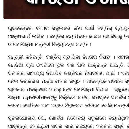
ଭୁବନେଶ୍ବର ୧୩।୧: ସ୍କୁଲରେ କ’ଣ ପାଇଁ ଜଣ୍ଡିସ୍ ବ୍ୟ
ଆକ୍ଵାଗାର୍ଡ ଲାଗିବ । ଜଣ୍ଡିସ୍‌ ବ୍ୟାପିବାର କାରଣ ଖୋଜିବାକୁ ଜି
ଓ ଗଣଶିକ୍ଷା ମନ୍ତ୍ରୀ ନିତ୍ୟାନନ୍ଦ ଗଣ୍ଡ ।
ମନ୍ତ୍ରୀ କହିଛନ୍ତି, ଜଣ୍ଡିସ୍ ବ୍ୟାପିବା ଚିନ୍ତାର ବିଷୟ । 
ଗନ୍ଦିଆ ବ୍ଲ ଓଏଭିରେ ଦୁଇ ଜଣ ପିଲା ଆକ୍ରାନ୍ତ ଅଛନ୍ତି, ସ
ବିଭାଗର ସାହାଯ୍ୟ ନିଆଯିବ ଜଣ୍ଡିସର ନିରାକରଣ ପାଇଁ । ଏହ
ନେଇ ନିରାକରଣ ପନ୍ଥା ବାହାର କରୁଛି । ଆବଶ୍ୟକ ପଡିଲେ ସ୍କୁ
ପ୍ରକାର ପଦକ୍ଷେପ ହାତକୁ ନେବ ଗଣଶିକ୍ଷା ବିଭାଗ । ସ୍କୁଲରେ
ଶିକ୍ଷା ଅଧିକାରୀମାନଙ୍କୁ ନିର୍ଦ୍ଦେଶ ରହିବ, ସମସ୍ତେ ସତର୍କତ
କାରଣ ଖୋଜିବେ ଏବଂ ଏହାର ନିରାକରଣ କରିବେ ବୋଲି ମନ୍ତ୍ରୀଙ୍କ
ସୂଚନାଯୋଗ୍ୟ ଯେ, ଖୋର୍ଦ୍ଧା ନବୋଦୟ ସ୍କୁଲରେ ବ୍ୟାପିଥିଲା 
ଆକ୍ରାନ୍ତ ହୋଇଥିବା ଖବର ସାରା ରାଜ୍ୟରେ ହଇଚଇ ସୃଷ୍ଟି 