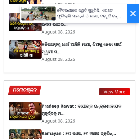
August 08, 2026
×
ବୈତରଣୀରେ ସ୍ଥିତି ସୁଧୁରିନି, ଏପଟେ
ଫୁଲିଲାଣି ସାଳନ୍ଦୀ ଓ ଶାଖା, ବଢ଼ୁଛି ବନ୍ୟା
ନାବାଳିକା ଅପହରଣ କରି ଦୁଷ୍କର୍ମ ! ଆପତ୍ତିଜନକ
ଭୟ
ଭିଡିଓ ଭାଇର...
August 08, 2026
ଛତିଶଗଡ଼ରୁ ଧାଇଁ ଆସିଛି ମାଆ, ଝିଅକୁ ନେବା ପାଇଁ
ସ୍ୱାମୀ ସ...
August 08, 2026
ମନୋରଞ୍ଜନ
View More
Pradeep Rawat : ବାପାଙ୍କ ଯନ୍ତ୍ରଣାଦାୟକ
ମୁହୂର୍ତ୍ତକୁ ମ...
August 08, 2026
Ramayan : ୫୦ ଭାଷା, ୫୯ ହଜାର ସ୍କ୍ରିନ୍...