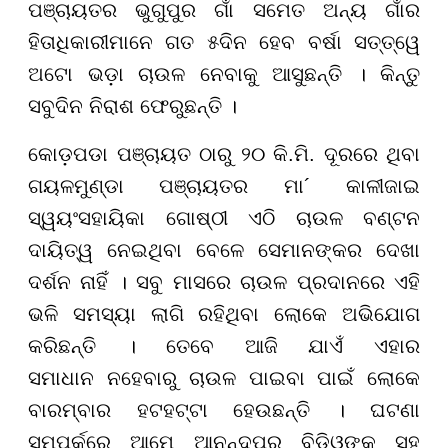
ପଞ୍ଚାୟତର ଭୁଗୁପୁର ଗାଁ ସମେତ ଅନ୍ୟ ଗାଁର
ହିତାଧିକାରୀମାନେ ଗତ ୫ଦିନ ହେବ ବର୍ଷା ସତ୍ତ୍ୱେ
ଅଟୋ ଭଡ଼ା ଚାଉଳ ନେବାକୁ ଆସୁଛନ୍ତି । କିନ୍ତୁ
ସବୁଦିନ ନିରାଶ ଫେରୁଛନ୍ତି ।
କୋଡ଼ପଡା ପଞ୍ଚାୟତ ଠାରୁ ୨୦ କି.ମି. ଦୂରରେ ଥିବା
ଗୟଳମୁଣ୍ଡା ପଞ୍ଚାୟତର ମା´ କାଳୀଜାଇ
ସ୍ୱୟଂସହାୟିକା ଗୋଷ୍ଠୀ ଏଠି ଚାଉଳ ବଣ୍ଟନ
ଦାୟିତ୍ୱ ନେଇଥିବା ବେଳେ ସେମାନଙ୍କର ଦେଖା
ଦର୍ଶନ ନାହିଁ । ସବୁ ମାସରେ ଚାଉଳ ପ୍ରଦାନରେ ଏହି
ଭଳି ସମସ୍ୟା ଲାଗି ରହିଥିବା ଲୋକେ ଅଭିଯୋଗ
କରିଛନ୍ତି । ତେବେ ଆଜି ଯାଏଁ ଏହାର
ସମାଧାନ ନହେବାରୁ ଚାଉଳ ପାଇବା ପାଇଁ ଲୋକେ
ବାରମ୍ବାର ହଟହଟ୍ଟା ହେଉଛନ୍ତି । ଘଟଣା
ସମ୍ପର୍କରେ ଆମେ ଆନନ୍ଦପୁର ବିଡିଓଙ୍କ ସହ