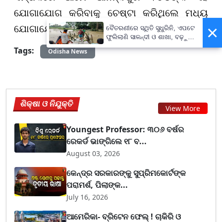
ଯୋଗାଯୋଗ କରିବାକୁ ଚେଷ୍ଟା କରିଥିଲେ ମଧ୍ୟ
×
ଯୋଗାଯୋଗ ସମ୍ଭବ ହୋଇପାରିନାହିଁ ।
ବୈତରଣୀରେ ସ୍ଥିତି ସୁଧୁରିନି, ଏପଟେ
ଫୁଲିଲାଣି ସାଳନ୍ଦୀ ଓ ଶାଖା, ବଢ଼ୁଛି
ବନ୍ୟା ଭୟ
Tags:
Odisha News
ଶିକ୍ଷା ଓ ନିଯୁକ୍ତି
View More
Youngest Professor: ୩୦୬ ବର୍ଷର
ରେକର୍ଡ ଭାଙ୍ଗିଲେ ୧୮ ବ...
August 03, 2026
କେନ୍ଦ୍ର ସରକାରଙ୍କୁ ସୁପ୍ରିମକୋର୍ଟଙ୍କ
ପରାମର୍ଶ, ପିଲାଙ୍କ...
July 16, 2026
ଆମେରିକା- ବ୍ରିଟେନ ଫେଲ୍ ! ଚାକିରି ଓ