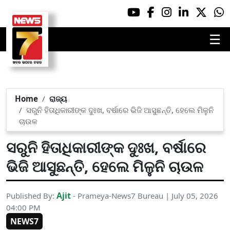
☰
Home
ରାଜ୍ୟ
ସରୁନି ହିତାଧିକାରୀଙ୍କ ଦୁଃଖ, ବର୍ଷାରେ ଭିଜି ଆସୁଛନ୍ତି, ହେଲେ ମିଳୁନି
ଚାଉଳ
ସରୁନି ହିତାଧିକାରୀଙ୍କ ଦୁଃଖ, ବର୍ଷାରେ
ଭିଜି ଆସୁଛନ୍ତି, ହେଲେ ମିଳୁନି ଚାଉଳ
Ajit
Published By:
- Prameya-News7 Bureau | July 05, 2026
04:00 PM
NEWS7