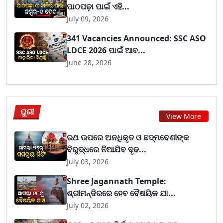
ପାଠପଢ଼ା ପାଇଁ ଏହି...
July 09, 2026
341 Vacancies Announced: SSC ASO
LDCE 2026 ପାଇଁ ଆବ...
June 28, 2026
ପୁରୀ
View More
ରଥ ଉପରେ ଅନଧିକୃତ ଓ ଛଦ୍ମବେଶୀଙ୍କ
ବିରୁଦ୍ଧରେ ନିଆଯିବ ଦୃଢ...
July 03, 2026
Shree Jagannath Temple:
ଶ୍ରୀମନ୍ଦିରରେ ହେବ ବୈଷୟିକ ଯା...
July 02, 2026