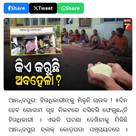
Share
Tweet
Share
ଆନନ୍ଦପୁର: ହିତାଧିକାରୀଙ୍କୁ ମିଳୁନି ଚାଉଳ ! ୫ଦିନ
ହେବ ଗୋଦାମ ଗୃହ ନିକଟରେ ବସିବସି ଫେରୁଛନ୍ତି
ହିତାଧିକାରୀ । ଏଭଳି ଘଟଣା ଦେଖିବାକୁ ମିଳିଛି
ଆନନ୍ଦପୁର ବ୍ଲକ୍ କୋଡ଼ପଡା ପଞ୍ଚାୟତରେ ।