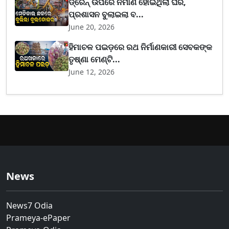
ଡ୍ରେନ୍ ଉପରେ ନିର୍ମାଣ ହୋଇଥିଲା ଘର,
ପ୍ରଶାସନ ବୁଲାଇଲା ବ...
June 20, 2026
ହିମାଚଳ ପଇଡ଼ରେ ରଥ ନିର୍ମାଣକାରୀ ସେବକଙ୍କ
ତୃଷ୍ଣା ମେଣ୍ଟି...
June 12, 2026
News
News7 Odia
Prameya-ePaper