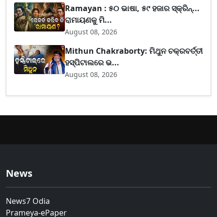
Ramayan : ୫୦ ଭାଷା, ୫୯ ହଜାର ସ୍କ୍ରିନ୍...
ରାମାୟଣକୁ ମି...
August 08, 2026
Mithun Chakraborty: ମିଥୁନ ଚକ୍ରବର୍ତ୍ତୀ
ହସ୍ପିଟାଲରେ ଭ...
August 08, 2026
News
News7 Odia
Prameya-ePaper