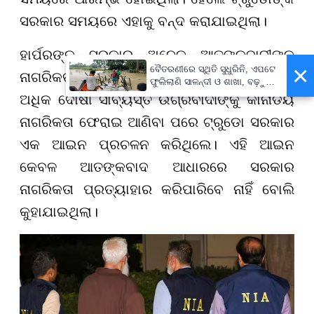
ସରକାର ସମୟରେ ଏହାକୁ ବନ୍ଦ କରାଯାଇଥିଲା।
ହାର୍ପରଙ୍କ ସରକାର ଅନେକ ଆତଙ୍କବାଦୀଙ୍କ
×
ବୈତରଣୀରେ ସ୍ଥିତି ସୁଧୁରିନି, ଏପଟେ
ନାଗରିକତା ପ୍ରତ୍ୟାହାର କରିବା ଏବଂ ଏକ ଡଜନରୁ
ଫୁଲିଲାଣି ସାଳନ୍ଦୀ ଓ ଶାଖା, ବଢ଼ୁଛି
ବନ୍ୟା ଭୟ
ଅଧିକ ଦୋଷୀ ସାବ୍ୟସ୍ତ ଉଗ୍ରବାଦୀଙ୍କୁ କାନାଡିୟ
ନାଗରିକତା ଫେରାଇ ଆଣିବା ପରେ ଟ୍ରୁଡୋ ସରକାର
ଏକ ଆଇନ ପ୍ରଚଳନ କରିଥିଲେ। ଏହି ଆଇନ
କେବଳ ଆତଙ୍କବାଦ ଆଧାରରେ ସରକାର
ନାଗରିକତା ପ୍ରତ୍ୟାହାର କରିପାରିବେ ନାହିଁ ବୋଲି
କୁହାଯାଇଥିଲା।