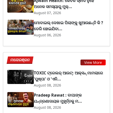
Ajwain Health: କେବଳ ସ୍ଵାଦ ନୁହେଁ
ଅନେକ ସମସ୍ୟାରୁ ମୁକ୍...
August 07, 2026
ମୋବାଇଲ୍ ଦେଖାଇ ପିଲାଙ୍କୁ ଖୁଆଉଛନ୍ତି କି ?
ଡେରି ହୋଇଯିବା...
August 06, 2026
ମନୋରଞ୍ଜନ
View More
TOXIC ଟ୍ରେଲର୍ ଆଉଟ୍: ଆକ୍ସନ୍ ମାମଲାରେ
'ପୁଷ୍ପା' ଓ 'ଏନି...
August 08, 2026
Pradeep Rawat : ବାପାଙ୍କ
ଯନ୍ତ୍ରଣାଦାୟକ ମୁହୂର୍ତ୍ତକୁ ମ...
August 08, 2026