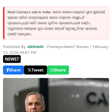
Mark Carney’s visit to India- ଭାରତ କାନାଡା ମଧ୍ୟରେ ପୁନଃ ସୁସମ୍ପର୍କ
ସ୍ଥାପନ କରିବା ଉଦ୍ଦେଶ୍ୟରେ ଭାରତ ଗସ୍ତରେ ଆସୁଛନ୍ତି
ପ୍ରଧାନମନ୍ତ୍ରୀ କାର୍ନି। କାରଣ ପୂର୍ବତନ ପ୍ରଧାନମନ୍ତ୍ରୀ ଜଷ୍ଟିନ୍
ଟ୍ରୁଡୋଙ୍କ ସମୟରେ ଦୁଇ ଦେଶର ସମ୍ପର୍କ ସବୁଠାରୁ ନିମ୍ନ ସ୍ତରରେ
ପହଞ୍ଚି ଯାଇଥିଲା।
abinash
Published By:
- Prameya-News7 Bureau | February
23, 2026 09:01 PM
NEWS7
Share
Tweet
Share