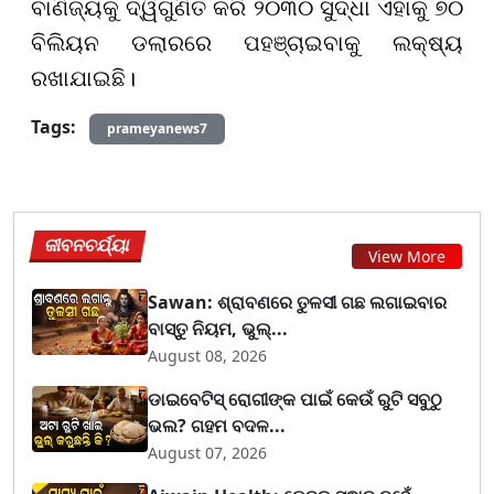
ବାଣିଜ୍ୟକୁ ଦ୍ୱିଗୁଣିତ କରି ୨୦୩୦ ସୁଦ୍ଧା ଏହାକୁ ୭୦
ବିଲିୟନ ଡଲାରରେ ପହଞ୍ଚାଇବାକୁ ଲକ୍ଷ୍ୟ
ରଖାଯାଇଛି।
Tags:
prameyanews7
ଜୀବନଚର୍ଯ୍ୟା
View More
Sawan: ଶ୍ରାବଣରେ ତୁଳସୀ ଗଛ ଲଗାଇବାର
ବାସ୍ତୁ ନିୟମ, ଭୁଲ୍...
August 08, 2026
ଡାଇବେଟିସ୍ ରୋଗୀଙ୍କ ପାଇଁ କେଉଁ ରୁଟି ସବୁଠୁ
ଭଲ? ଗହମ ବଦଳ...
August 07, 2026