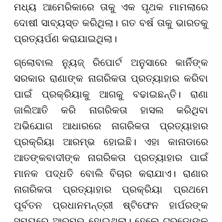
ମଧ୍ୟ ଆମେରିକାରେ ତାକୁ ଏକ ପୃଥକ ମାମଲାରେ
ଦୋଷୀ ସାବ୍ୟସ୍ତ କରିଥିଲା। ଗତ ବର୍ଷ ତାକୁ ଭାରତକୁ
ପ୍ରତ୍ୟର୍ପଣ କରାଯାଇଥିଲା।
ଗ୍ଲୋବାଲ ନ୍ୟୁଜ୍ ରିପୋର୍ଟ ଅନୁସାରେ କାର୍ନିଙ୍କ
ସରକାର ରାଣାଙ୍କ ନାଗରିକତା ପ୍ରତ୍ୟାହାର କରିବା
ପାଇଁ ପ୍ରକ୍ରିୟାକୁ ଆଗକୁ ବଢାଇଛନ୍ତି। ରାଣା
ଜାଲିଆତି କରି ନାଗରିକତା ହାସଲ କରିଥିବା
ଅଭିଯୋଗ ଆଧାରରେ ନାଗରିକତା ପ୍ରତ୍ୟାହାର
ପ୍ରକ୍ରିୟା ଆରମ୍ଭ ହୋଇଛି। ଏହା କାନାଡାରେ
ଆତଙ୍କବାଦୀଙ୍କ ନାଗରିକତା ପ୍ରତ୍ୟାହାର ପାଇଁ
ମାନକ ପଦ୍ଧତି ବୋଲି ବିଚାର କରାଯାଏ। ରାଣାର
ନାଗରିକତା ପ୍ରତ୍ୟାହାର ପ୍ରକ୍ରିୟା ପ୍ରଥମେ
ପୂର୍ବତନ ପ୍ରଧାନମନ୍ତ୍ରୀ ଷ୍ଟିଫେନ ହାର୍ପରଙ୍କ
ସମୟରେ ଆରମ୍ଭ ହୋଇଥିଲା। ହେଲେ ଟ୍ରୁଡୋଙ୍କ