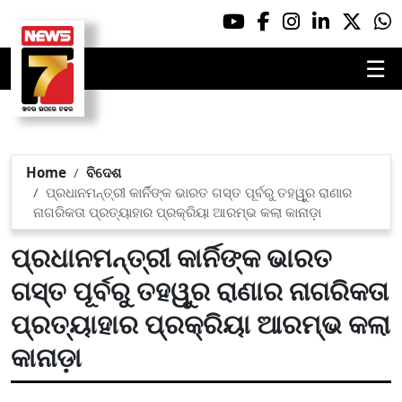
☰
Home
ବିଦେଶ
ପ୍ରଧାନମନ୍ତ୍ରୀ କାର୍ନିଙ୍କ ଭାରତ ଗସ୍ତ ପୂର୍ବରୁ ତହୱୁର ରାଣାର
ନାଗରିକତା ପ୍ରତ୍ୟାହାର ପ୍ରକ୍ରିୟା ଆରମ୍ଭ କଲା କାନାଡ଼ା
ପ୍ରଧାନମନ୍ତ୍ରୀ କାର୍ନିଙ୍କ ଭାରତ
ଗସ୍ତ ପୂର୍ବରୁ ତହୱୁର ରାଣାର ନାଗରିକତା
ପ୍ରତ୍ୟାହାର ପ୍ରକ୍ରିୟା ଆରମ୍ଭ କଲା
କାନାଡ଼ା