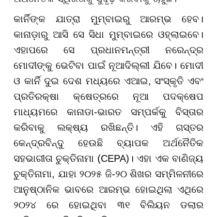
କାର୍ନିଙ୍କ ଯାତ୍ରା ମୁମ୍ବାଇରୁ ଆରମ୍ଭ ହେବ।
କାନାଡ଼ାରୁ ଆସି ସେ ସିଧା ମୁମ୍ବାଇରେ ଓହ୍ଲାଇବେ।
ଏହାପରେ ସେ ପ୍ରଧାନମନ୍ତ୍ରୀ ନରେନ୍ଦ୍ର
ମୋଦୀଙ୍କୁ ଭେଟିବା ପାଇଁ ନୂଆଦିଲ୍ଲୀ ଯିବେ। ମୋଦୀ
ଓ କାର୍ନି ଦୁଇ ଦେଶ ମଧ୍ୟରେ ଏଆଇ, ସଂସ୍କୃତି ଏବଂ
ପ୍ରତିରକ୍ଷା କ୍ଷେତ୍ରରେ ନୂଆ ପଦକ୍ଷେପ
ମାଧ୍ୟମରେ କାନାଡା-ଭାରତ ସମ୍ପର୍କକୁ ବିସ୍ତାର
କରିବାକୁ ଲକ୍ଷ୍ୟ ରଖିଛନ୍ତି। ଏହି ଗସ୍ତର
କେନ୍ଦ୍ରବିନ୍ଦୁ ହେଉଛି ବ୍ୟାପକ ଅର୍ଥନୈତିକ
ସହଭାଗୀତା ଚୁକ୍ତିନାମା (CEPA)। ଏହା ଏକ ବାଣିଜ୍ୟ
ଚୁକ୍ତିନାମା, ଯାହା ୨୦୨୫ ଜି-୨୦ ଶିଖର ସମ୍ମିଳନୀରେ
ଆନୁଷ୍ଠାନିକ ଭାବରେ ଆରମ୍ଭ ହୋଇଥିଲା ଏଥିରେ
୨୦୨୪ ରେ ହୋଇଥିବା ୩୧ ବିଲିୟନ ଡଲାର