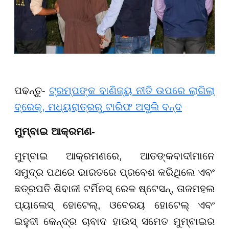
ପଢନ୍ତୁ-
ଟ୍ରମ୍ପଙ୍କ ବାଣିଜ୍ୟ ନୀତି ଉପରେ ଲାଗିଲା
ବ୍ରେକ୍, ମଧ୍ୟରାତ୍ରରୁ ଟାରିଫ ଅସୁଲି ବନ୍ଦ
ମୁମ୍ବାଇ ଆକ୍ରମଣ-
ମୁମ୍ବାଇ ଆକ୍ରମଣରେ, ଆତଙ୍କବାଦୀମାନେ
ସମୁଦ୍ର ପଥରେ ଭାରତରେ ପ୍ରବେଶ କରିଥିଲେ ଏବଂ
ଛତ୍ରପତି ଶିବାଜୀ ଟର୍ମିନସ୍ ରେଳ ଷ୍ଟେସନ୍, ତାଜମହଲ
ପ୍ୟାଲେସ୍ ହୋଟେଲ୍, ଓବେରୟ ହୋଟେଲ୍ ଏବଂ
ଇହୁଦୀ କେନ୍ଦ୍ର ଚାବାଦ ହାଉସ୍ ସମେତ ମୁମ୍ବାଇର