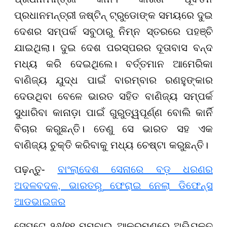
ପ୍ରଧାନମନ୍ତ୍ରୀ ଜଷ୍ଟିନ୍ ଟ୍ରୁଡୋଙ୍କ ସମୟରେ ଦୁଇ
ଦେଶର ସମ୍ପର୍କ ସବୁଠାରୁ ନିମ୍ନ ସ୍ତରରେ ପହଞ୍ଚି
ଯାଇଥିଲା। ଦୁଇ ଦେଶ ପରସ୍ପରର ଦୂତାବାସ ବନ୍ଦ
ମଧ୍ୟ କରି ଦେଇଥିଲେ। ବର୍ତ୍ତମାନ ଆମେରିକା
ବାଣିଜ୍ୟ ଯୁଦ୍ଧ ପାଇଁ ବାରମ୍ବାର ରଣହୁଙ୍କାର
ଦେଉଥିବା ବେଳେ ଭାରତ ସହିତ ବାଣିଜ୍ୟ ସମ୍ପର୍କ
ସୁଧାରିବା କାନାଡ଼ା ପାଇଁ ଗୁରୁତ୍ୱପୂର୍ଣ୍ଣ ବୋଲି କାର୍ନି
ବିଚାର କରୁଛନ୍ତି। ତେଣୁ ସେ ଭାରତ ସହ ଏକ
ବାଣିଜ୍ୟ ଚୁକ୍ତି କରିବାକୁ ମଧ୍ୟ ଚେଷ୍ଟା କରୁଛନ୍ତି।
ପଢ଼ନ୍ତୁ-
ବାଂଲାଦେଶ ସେନାରେ ବଡ଼ ଧରଣର
ଅଦଳବଦଳ, ଭାରତରୁ ଫେରାଇ ନେଲା ଡିଫେନ୍ସ
ଆଡଭାଇଜର
ସେପଟେ ୨୬/୧୧ ମୁମ୍ବାଇ ଆକ୍ରମଣରେ ଅଭିଯୁକ୍ତ