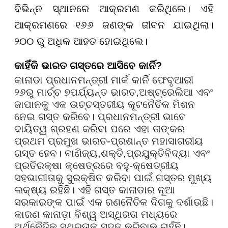
ବିଭିନ୍ନ ସ୍ଥାନରେ ଆକ୍ରମଣ କରିଥିଲେ। ଏହି
ଆକ୍ରମଣରେ ୧୬୬ ଜଣଙ୍କ ଜୀବନ ଯାଇଥିଲା।
୨୦୦ ରୁ ଅଧିକ ଆହତ ହୋଇଥିଲେ।
କାହିଁକି ଭାରତ ଗସ୍ତରେ ଆସିବେ କାର୍ନି
?
କାନାଡା ପ୍ରଧାନମନ୍ତ୍ରୀ ମାର୍କ କାର୍ନି ଫେବୃଆରୀ
୨୬
ରୁ ମାର୍ଚ୍ଚ ୭
ପର୍ଯ୍ୟନ୍ତ ଭାରତ
,
ଅଷ୍ଟ୍ରେଲିଆ ଏବଂ
ଜାପାନକୁ ଏକ ଉଚ୍ଚସ୍ତରୀୟ କୂଟନୈତିକ ମିଶନ
ନେଇ ଗସ୍ତ କରିବେ। ପ୍ରଧାନମନ୍ତ୍ରୀ ଭାବେ
ଦାୟିତ୍ୱ ଗ୍ରହଣ କରିବା ପରେ ଏହା ତାଙ୍କର
ପ୍ରଥମ ପ୍ରମୁଖ ଭାରତ-ପ୍ରଶାନ୍ତ ମହାସାଗରୀୟ
ଗସ୍ତ ହେବ। ବାଣିଜ୍ୟ
,
ଶକ୍ତି
,
ପ୍ରଯୁକ୍ତିବିଦ୍ୟା ଏବଂ
ପ୍ରତିରକ୍ଷା କ୍ଷେତ୍ରରେ ବହୁ-କ୍ଷେତ୍ରୀୟ
ସହଭାଗୀତାକୁ ସୁରକ୍ଷିତ କରିବା ପାଇଁ ଗସ୍ତର ମୁଖ୍ୟ
ଲକ୍ଷ୍ୟ ରହିଛି। ଏହି ଗସ୍ତ କାନାଡାର ନୂଆ
ସରକାରଙ୍କ ପାଇଁ ଏକ ରଣନୈତିକ ଦିଗକୁ ଦର୍ଶାଉଛି।
କାରଣ କାନାଡ଼ା ବିଶ୍ୱ ଅସ୍ଥିରତା ମଧ୍ୟରେ
ଅର୍ଥନୈତିକ ସ୍ଥିରତାକୁ ସୁଦୃଢ଼ କରିବାକୁ ଚାହୁଁଛି।