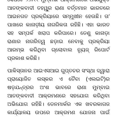
ଆତଙ୍କବାଦୀ ତହୱୁର ରାଣା ବର୍ତ୍ତମାନ ଭାରତରେ
ଆଇନଗତ ପ୍ରକ୍ରିୟାରେ ସମ୍ମୁଖୀନ ହେଉଛି। ତା’
ପାଖରେ କାନାଡ଼ୀୟ ନାଗରିକତା ରହିଛି। ଏହା ଭାରତ
ସହ ସମ୍ପର୍କ ଖରାପ କରିପାରେ। ତେଣୁ କାନାଡ଼ା
ରାଣାର ନାଗରିତ୍ୱ ଛଡ଼ାଇ ନେବାକୁ ପ୍ରକ୍ରିୟା
ଆରମ୍ଭ କରିଥିବା ଗ୍ଲୋବାଲ ନ୍ୟୁଜ୍ ରିପୋର୍ଟ
ପ୍ରକାଶ କରିଛି।
ପାକିସ୍ତାନର ଆଇଏସଆଇ ଗୁପ୍ତଚର ସଂସ୍ଥା ଦ୍ୱାରା
ପ୍ରାୟୋଜିତ ଲସ୍କର ଏ ତୈବା (ଏଲଇଟି)ର
ଷଡ଼ଯନ୍ତ୍ରର ଅଂଶ ଭାବରେ ରାଣା ମୁମ୍ବାଇ
ଆତଙ୍କବାଦୀ ଆକ୍ରମଣରେ ସହଯୋଗ କରିଥିବା
ଅଭିଯୋଗ ରହିଛି। ଡେନମାର୍କର ଏକ ଖବରକାଗଜ
କାର୍ଯ୍ୟାଳୟ ଉପରେ ଆକ୍ରମଣ ଯୋଜନା ପାଇଁ