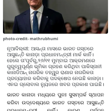
photo-credit- mathrubhumi
ନୂଆଦିଲ୍ଲୀ:
ଆସନ୍ତା ମାସରେ ଭାରତ ଗସ୍ତରେ
ଆସୁଛନ୍ତି
କାନାଡ଼ା
ପ୍ରଧାନମନ୍ତ୍ରୀ ମାର୍କ କାର୍ନି।
ହେଲେ ତା
’
ପୂର୍ବରୁ
,
୨୬/୧୧ ମୁମ୍ବାଇ ଆକ୍ରମଣରେ
ଗୁରୁତ୍ୱପୂର୍ଣ୍ଣ ଭୂମିକା ଗ୍ରହଣ କରିଥିବା ପାକିସ୍ତାନୀ
କାନାଡିଆନ୍ ନାଗରିକ ତହୱୁର ରାଣାର ନାଗରିକତା
ପ୍ରତ୍ୟାହାର କରିବାକୁ ପଦକ୍ଷେପ ନେଇଛି କାନାଡ଼ା।
ଏନଇ ଗ୍ଲୋବାଲ ନ୍ୟୁଜରେ ଖବର ପ୍ରକାଶ ପାଇଛି।
ଭାରତ କାନାଡା ମଧ୍ୟରେ ପୁନଃ ସୁସମ୍ପର୍କ ସ୍ଥାପନ
କରିବା ଉଦ୍ଦେଶ୍ୟରେ ଭାରତ ଗସ୍ତରେ ଆସୁଛନ୍ତି
ପ୍ରଧାନମନ୍ତ୍ରୀ କାର୍ନି। କାରଣ ପୂର୍ବତନ