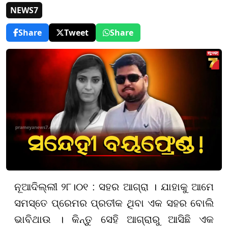
NEWS7
Share
Tweet
Share
ନୂଆଦିଲ୍ଲୀ ୨୮।୦୧ : ସହର ଆଗ୍ରା । ଯାହାକୁ ଆମେ
ସମସ୍ତେ ପ୍ରେମର ପ୍ରତୀକ ଥିବା ଏକ ସହର ବୋଲି
ଭାବିଥାଉ । କିନ୍ତୁ ସେହି ଆଗ୍ରାରୁ ଆସିଛି ଏକ