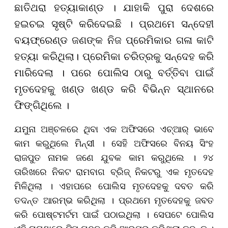
ଛାତିଥରା ହତ୍ୟାକାଣ୍ଡ । ଯାହାକି ପୁରା ଦେଶରେ
ହଇଚଇ ସୃଷ୍ଟି କରିଦେଇଛି । ପ୍ରଥମେ ସନ୍ଦେହୀ
ବୟଫ୍ରେଣ୍ଡ ଜଣଙ୍କ ନିଜ ପ୍ରେମିକାର ଗଳା କାଟି
ହତ୍ୟା କରିଥିଲା। ପ୍ରେମିକା ଚରିତ୍ରକୁ ସନ୍ଦେହ କରି
ମାରିଦେଲା । ପରେ ପୋଲିସ ଠାରୁ ବର୍ତ୍ତିବା ପାଇଁ
ମୃତଦେହକୁ ଖଣ୍ଡ ଖଣ୍ଡ କରି ବିଭିନ୍ନ ସ୍ଥାନରେ
ଫିଙ୍ଗିଥିଲେ ।
ଯମୁନା ଅଞ୍ଚଳରେ ଥିବା ଏକ ଅଫିସରେ ଏଚ୍‌ଆର୍‌ ଭାବେ
କାମ କରୁଥିଲେ ମିନ୍‌ସୀ । ସେହି ଅଫିସରେ ବିନୟ ସିଂହ
ରାଜପୁତ ନାମକ ଜଣେ ଯୁବକ କାମ କରୁଥିଲେ । ୨୪
ତାରିଖରେ ନିକଟ ରାମବାଗ ବ୍ରିଜ୍‌ ନିକଟରୁ ଏକ ମୃତଦେହ
ମିଳିଥିଲା । ଏହାପରେ ପୋଲିସ ମୃତଦେହକୁ ଦବତ କରି
ତଦନ୍ତ ଆରମ୍ଭ କରିଥିଲା । ପ୍ରଥମେ ମୃତଦେହକୁ ଜବତ
କରି ପୋଷ୍ଟମର୍ଟମ ପାଇଁ ପଠାଇଥିଲା । ସେପଟେ ପୋଲିସ