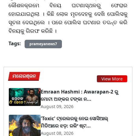
କୌଶଳକ୍ରମେ ବିନୟ ଘଟଣାସ୍ଥଳରୁ ଫେରାର
ହୋଇଯାଇଥିଲା । କିଛି ଲୋକ ମୃତଦେହକୁ ଦେଖି ପୋଲିସକୁ
ସୂଚନା ଦେଇଥିଲେ । ପରେ ପୋଲିସ ଘଟଣାର ତଦନ୍ତ କରି
ବିନୟକୁ ଗିରଫ କରିଛି ।
Tags:
prameyanews7
ମନୋରଞ୍ଜନ
View More
Emraan Hashmi : Awarapan-2 ରୁ
ମୋଟା ଅଙ୍କର ଟଙ୍କା ନ...
August 09, 2026
'Toxic' ଟ୍ରେଲରକୁ ନେଇ ସୋସିଆଲ୍
ମିଡିଆରେ ଝଡ଼: ରକିଂ ଷ୍ଟ...
August 08, 2026