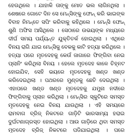
ହେଉଥିଲେ । ଯାହାକି ତାଙ୍କୁ ମୋତ ଭଲ ଲାଗିନଥିଲା ।
ଶେଷରେ ଗୋଟେ ଦିନ ସେ ମେନ୍‌ସିଙ୍କୁ ଫୋନ୍‌ କରି ଭାଇଙ୍କ
ବିବାହ ନିମନ୍ତେ ସପିଂ କରିବାକୁ କହିଥିଲେ । ମେନ୍‌ସି ଫୋନ୍‌
ଶୁଣି ଅଫିସ ଆସିଥିଲେ । ସେଠାରେ ଉଭୟଙ୍କ ମଧ୍ୟରେ
ଦୀର୍ଘ ସମୟ ପର୍ଯ୍ୟନ୍ତ ଯୁକ୍ତିତର୍କ ହୋଇଥିଲା । ଏଥିରେ
ବିନୟ ରାଗି ଯାଇ ମେନ୍‌ସିକୁ ବେକକୁ କାଟି ହତ୍ୟା କରିଥିଲେ ।
ହତ୍ୟା ପରେ ମୃତଦେହକୁ କେଉଁ ଜାଗାରେ ଫିଙ୍ଗିବା ନେଇ
ପ୍ଲାନିଂ କରିଥିଲା ବିନୟ । ହେଲେ ମୃତଦେହ କାଳେ ଚିହ୍ନଟ
ହୋଇଯିବ, ସେହି ଭୟରେ ମୃତଦେହକୁ ଖଣ୍ଡ ଖଣ୍ଡ
କରିଦେଇଥିଲା । ପଥରରେ ମୁଣ୍ଡକୁ ଛେଚି ଦେଇଥିଲା ।
ଏହାପରେ ଖଣ୍ଡ ଖଣ୍ଡ ମୃତଦେହକୁ ଯମୁନା ନଦୀରେ
ଫିଙ୍ଗିବାକୁ ପ୍ଲାନ କରିଥିଲା । ମେନ୍‌ସିର ସ୍କୁଟିରେ ସମସ୍ତ
ମୃତଦେହକୁ ନେଇ ବିନୟ ଯାଉଥିଲା । ଏହି ସମୟରେ
ରାମବାଗ ବ୍ରିଜ୍ ନିକଟରେ ଗାଡ଼ିଟି ଭାରସାମ୍ୟ ହରାଇ
ଦୁର୍ଘଟଣାଗ୍ରସ୍ତ ହୋଇଥିଲା । ଆଉ ଗାଡ଼ିରେ ଥିବା ସମସ୍ତ
ମୃତଦେହ ବ୍ରିଜ୍‌ ନିକଟରେ ପଡିଯାଇଥିଲା । ପରେ