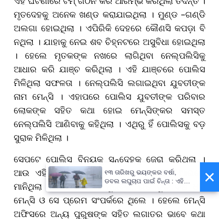
ଏହି ଘଟଣାରେ ଟିମ୍‌ ଗଠନ କରି ଆରମ୍ଭ କରିଥିଲା ତଦନ୍ତ ।
ମୃତଦେହକୁ ଅନେକ ଖଣ୍ଡ କରାଯାଇଥିଲା । ମୁଣ୍ଡ –ଗଣ୍ଡି
ଅଲଗା ହୋଇଥିଲା । ଏପିରିକି ଦେହରେ କୌଣସି କପଡ଼ା ବି
ନଥିଲା । ଯାହାକୁ ନେଇ ଶବ ଚିହ୍ନଟରେ ଅସୁବିଧା ହୋଇଥିଲା
। ହେଲେ ମୃତକଙ୍କ ନଖରେ ଲାଗିଥିବା ନେଲ୍‌ପଲିସିକୁ
ଆଧାର କରି ଯାଞ୍ଚ କରିଥିଲା । ଏହି ଯାଞ୍ଚରେ ପୋଲିସ
ମିଳିଥିଲା ସଫଳତା । ନେଲ୍‌ପଲିସି ଲଗାଇଥିବା ଯୁବତୀଙ୍କ
ନାମ ମେନ୍‌ସି । ଏହାପରେ ପୋଲିସ ଯୁବତୀଙ୍କ ପରିବାର
ଲୋକଙ୍କ ସହିତ କଥା ହୋଇ ମେନ୍‌ସିଙ୍କର ସମସ୍ତ
ନେଲ୍‌ପଲିସି ଆଣିବାକୁ କହିଥିଲା । ଏଥିରୁ ହିଁ ପୋଲିସକୁ ବଡ଼
ସୁରାକ ମିଳିଥିଲା ।
ସେପଟେ ପୋଲିସ ବିନୟକୁ ସନ୍ଦେହକୁ ଜେରା କରିଥିଲା ।
×
ଆଉ ଏହି ଜେରାରେ ବିନୟ ସବୁ ସତ ପୋଲିସ ଆଗରେ
୧୩ ତାରିଖରୁ ଭୟଙ୍କର ବର୍ଷା,
ଡବଲ ଲଘୁଚାପ ପାଇଁ ଚିନ୍ତା : ଏହି
ମାନିଥିଲା । ବିନୟ କହିବା ମୁତାବିକ, ଗତ ଦୁଇ ବର୍ଷ ଧରି
ସବୁ ଜିଲ୍ଲାବାସୀ ରୁହନ୍ତୁ ସାବଧାନ !
ମେନ୍‌ସି ଓ ସେ ପ୍ରେମ ସଂପର୍କରେ ଥିଲେ । ହେଲେ ମେନ୍‌ସି
ଅଫିସରେ ଅନ୍ୟ ପୁରୁଷଙ୍କ ସହିତ ଲଗାତର ଭାବେ କଥା