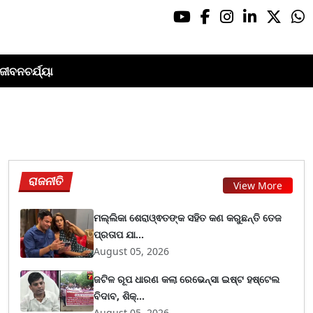
ଜୀବନଚର୍ଯ୍ୟା
ରାଜନୀତି
View More
ମଲ୍ଲିକା ଶେରାଓ୍ଵତଙ୍କ ସହିତ କଣ କରୁଛନ୍ତି ତେଜ
ପ୍ରତାପ ଯା...
August 05, 2026
ଜଟିଳ ରୂପ ଧାରଣ କଲା ରେଭେନ୍ସା ଇଷ୍ଟ ହଷ୍ଟେଲ
ବିଦାବ, ଶିକ୍...
August 05, 2026