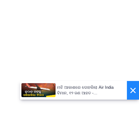
×
ମଝି ଆକାଶରେ ଦୋହଲିଲା Air India
ବିମାନ, ୧୨ ଜଣ ଆହତ -
PrameyaNews7