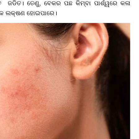
ତ ଜଡିତ। ତେଣୁ, ବେକର ପଛ କିମ୍ବା ପାର୍ଶ୍ୱରେ କଳା
୍ଭିକ ଲକ୍ଷଣ ହୋଇପାରେ।