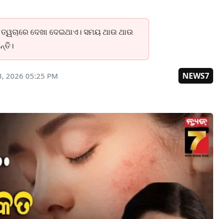
୍ଷଣ ତ୍ୱଚାରେ ଦେଖା ଦେଇଥାଏ। ସମୟ ଥାଉ ଥାଉ
ନ୍ତି।
NEWS7
3, 2026 05:25 PM