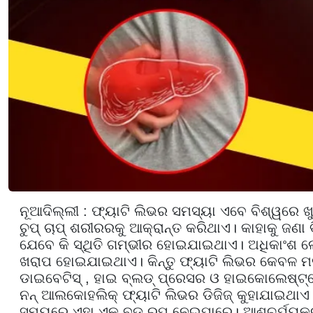
ନୂଆଦିଲ୍ଲୀ : ଫ୍ୟାଟି ଲିଭର ସମସ୍ୟା ଏବେ ବିଶ୍ୱରେ ଖୁ
ଚୁପ୍ ଚାପ୍ ଶରୀରରକୁ ଆକ୍ରାନ୍ତ କରିଥାଏ। କାହାକୁ ଜଣା
ଯେବେ କି ସ୍ଥିତି ଗମ୍ଭୀର ହୋଇଯାଇଥାଏ। ଅଧିକାଂଶ ଲ
ଖରାପ ହୋଇଯାଇଥାଏ। କିନ୍ତୁ ଫ୍ୟାଟି ଲିଭର କେବଳ ମଦ
ଡାଇବେଟିସ୍ , ହାଇ ବ୍ଲଡ୍ ପ୍ରେସର ଓ ହାଇକୋଲେଷ୍ଟ
ନନ୍ ଆଲକୋହଲିକ୍ ଫ୍ୟାଟି ଲିଭର ଡିଜିଜ୍ କୁହାଯାଇଥାଏ।
ସମୟରେ ଏହା ଏକ ବଡ଼ ରୂପ ନେଇପାରେ। ଆଶ୍ଚର୍ଯ୍ୟକ