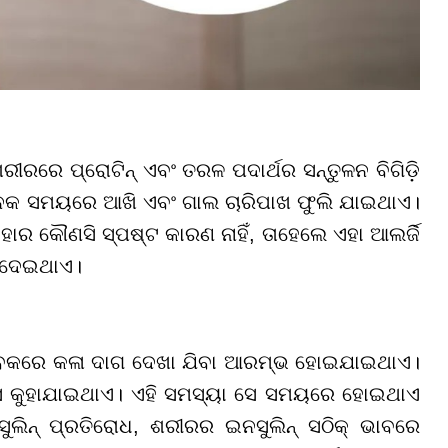
ରୀରରେ ପ୍ରୋଟିନ୍ ଏବଂ ତରଳ ପଦାର୍ଥର ସନ୍ତୁଳନ ବିଗିଡ଼ି
େକ ସମୟରେ ଆଖି ଏବଂ ଗାଲ ଚାରିପାଖ ଫୁଲି ଯାଇଥାଏ।
ାର କୌଣସି ସ୍ପଷ୍ଟ କାରଣ ନାହିଁ, ତାହେଲେ ଏହା ଆଲର୍ଜି
ା ଦେଇଥାଏ।
ବେକରେ କଳା ଦାଗ ଦେଖା ଯିବା ଆରମ୍ଭ ହୋଇଯାଇଥାଏ।
୍ସ କୁହାଯାଇଥାଏ। ଏହି ସମସ୍ୟା ସେ ସମୟରେ ହୋଇଥାଏ
ଲିନ୍ ପ୍ରତିରୋଧ, ଶରୀରର ଇନସୁଲିନ୍ ସଠିକ୍ ଭାବରେ