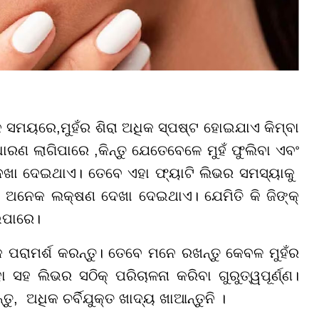
େକ ସମୟରେ
,
ମୁହଁର ଶିରା ଅଧିକ ସ୍ପଷ୍ଟ ହୋଇଯାଏ କିମ୍ବା
ଧାରଣ ଲାଗିପାରେ
,
କିନ୍ତୁ ଯେତେବେଳେ ମୁହଁ ଫୁଲିବା ଏବଂ
ଦେଖା ଦେଇଥାଏ।
ତେବେ ଏହା ଫ୍ୟାଟି ଲିଭର ସମସ୍ୟାକୁ
ରି ଅନେକ ଲକ୍ଷଣ ଦେଖା ଦେଇଥାଏ। ଯେମିତି କି
ଜିଙ୍କ୍
ଇପାରେ।
 ପରାମର୍ଶ କରନ୍ତୁ। ତେବେ ମନେ ରଖନ୍ତୁ କେବଳ ମୁହଁର
 ସହ ଲିଭର ସଠିକ୍ ପରିଚାଳନା କରିବା ଗୁରୁତ୍ୱପୂର୍ଣ୍ଣ।
ତୁ, ଅଧିକ ଚର୍ବିଯୁକ୍ତ ଖାଦ୍ୟ ଖାଆନ୍ତୁନି ।