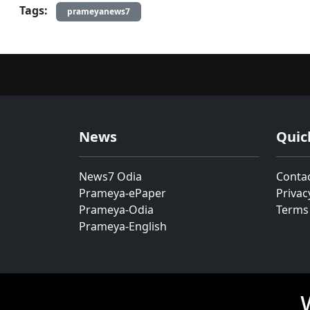
Tags:
prameyanews7
News
Quic
News7 Odia
Conta
Prameya-ePaper
Privac
Prameya-Odia
Terms
Prameya-English