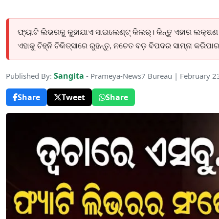
ଫ୍ୟାଟି ଲିଭରକୁ କୁହାଯାଏ ସାଇଲେଣ୍ଟ୍ କିଲର୍। କିନ୍ତୁ ଏହାର ଲକ
ଏହାକୁ ଚିହ୍ନି ଚିକିତ୍ସାରେ ରୁହନ୍ତୁ, ନଚେତ ବଡ଼ ବିପଦର ସାମ୍ନା କରିପାର
Sangita
Published By:
- Prameya-News7 Bureau | February 2
Share
Tweet
Share