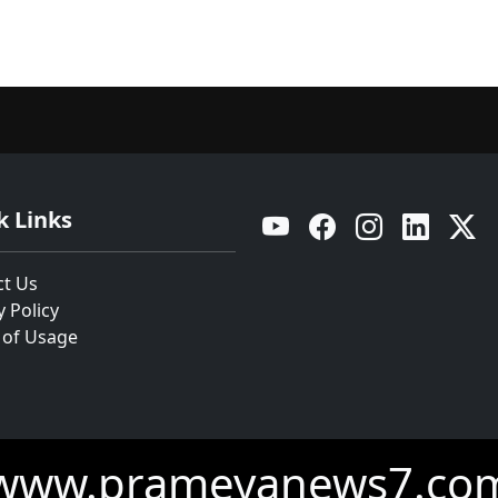
k Links
YouTube
Facebook
Instagram
Linkedin
Twitt
ct Us
y Policy
 of Usage
www.prameyanews7.co