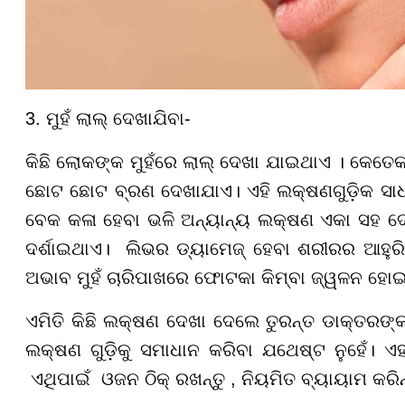
3. ମୁହଁ ଲାଲ୍ ଦେଖାଯିବା-
କିଛି ଲୋକଙ୍କ ମୁହଁରେ ଲାଲ୍ ଦେଖା ଯାଇଥାଏ । କେତ
ଛୋଟ ଛୋଟ ବ୍ରଣ ଦେଖାଯାଏ। ଏହି ଲକ୍ଷଣଗୁଡ଼ିକ ସା
ବେକ କଳା ହେବା ଭଳି ଅନ୍ୟାନ୍ୟ ଲକ୍ଷଣ ଏକା ସହ 
ଦର୍ଶାଇଥାଏ। ଲିଭର ଡ୍ୟାମେଜ୍ ହେବା ଶରୀରର ଆହୁ
ଅଭାବ ମୁହଁ ଚାରିପାଖରେ ଫୋଟକା କିମ୍ବା ଜ୍ୱଳନ ହୋ
ଏମିତି କିଛି ଲକ୍ଷଣ ଦେଖା ଦେଲେ ତୁରନ୍ତ ଡାକ୍ତରଙ୍କ
ଲକ୍ଷଣ ଗୁଡ଼ିକୁ ସମାଧାନ କରିବା ଯଥେଷ୍ଟ ନୁହେଁ। ଏହା
ଏଥିପାଇଁ ଓଜନ ଠିକ୍ ରଖନ୍ତୁ , ନିୟମିତ ବ୍ୟାୟାମ କରିନ୍