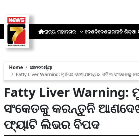
ରାଜ୍ୟ
ମହାନଗର
ଦେଶ
ବିଦେଶ
ରାଜନୀତି
ଶିକ୍ଷା 
Home
ଜୀବନଚର୍ଯ୍ୟା
Fatty Liver Warning: ମୁହଁରେ ଦେଖାଯାଉଥିବା ଏହି ୩ ସଂକେତକୁ କର
Fatty Liver Warning: ମ
ସଂକେତକୁ କରନ୍ତୁନି ଆଣଦେଖ
ଫ୍ୟାଟି ଲିଭର ବିପଦ