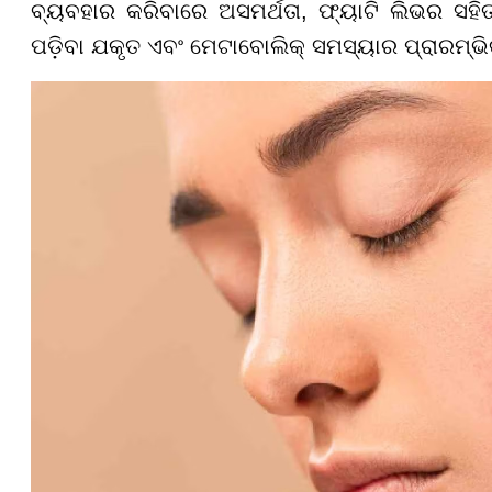
ବ୍ୟବହାର କରିବାରେ ଅସମର୍ଥତା, ଫ୍ୟାଟି ଲିଭର ସହି
ପଡ଼ିବା ଯକୃତ ଏବଂ ମେଟାବୋଲିକ୍ ସମସ୍ୟାର ପ୍ରାରମ