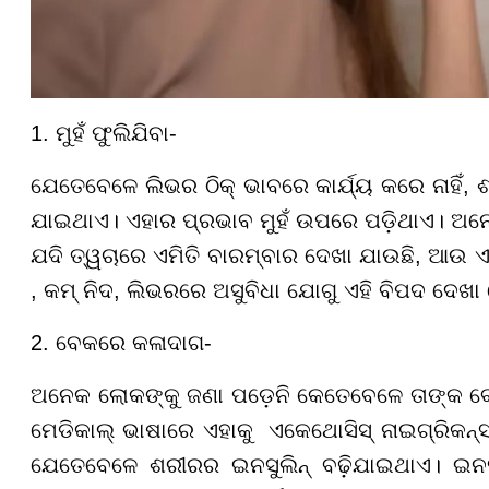
1. ମୁହଁ ଫୁଲିଯିବା-
ଯେତେବେଳେ ଲିଭର ଠିକ୍ ଭାବରେ କାର୍ଯ୍ୟ କରେ ନାହିଁ, ଶ
ଯାଇଥାଏ। ଏହାର ପ୍ରଭାବ ମୁହଁ ଉପରେ ପଡ଼ିଥାଏ। ଅନ
ଯଦି ତ୍ୱଚାରେ ଏମିତି ବାରମ୍ବାର ଦେଖା ଯାଉଛି, ଆଉ ଏହ
, କମ୍ ନିଦ, ଲିଭରରେ ଅସୁବିଧା ଯୋଗୁ ଏହି ବିପଦ ଦେଖ
2. ବେକରେ କଳାଦାଗ-
ଅନେକ ଲୋକଙ୍କୁ ଜଣା ପଡ଼େନି କେତେବେଳେ ତାଙ୍କ 
ମେଡିକାଲ୍ ଭାଷାରେ ଏହାକୁ ଏକେଥୋସିସ୍ ନାଇଗ୍ରିକନ
ଯେତେବେଳେ ଶରୀରର ଇନସୁଲିନ୍ ବଢ଼ିଯାଇଥାଏ। ଇନସୁ