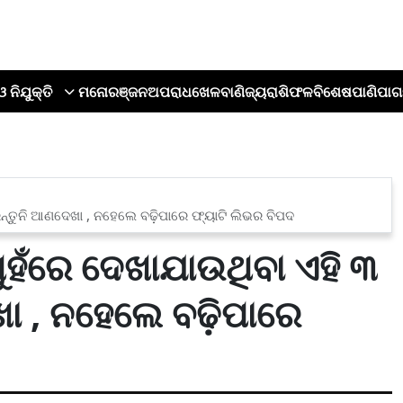
ଓ ନିଯୁକ୍ତି
ମନୋରଞ୍ଜନ
ଅପରାଧ
ଖେଳ
ବାଣିଜ୍ୟ
ରାଶିଫଳ
ବିଶେଷ
ପାଣିପାଗ
ନ୍ତୁନି ଆଣଦେଖା , ନହେଲେ ବଢ଼ିପାରେ ଫ୍ୟାଟି ଲିଭର ବିପଦ
ୁହଁରେ ଦେଖାଯାଉଥିବା ଏହି ୩
ା , ନହେଲେ ବଢ଼ିପାରେ