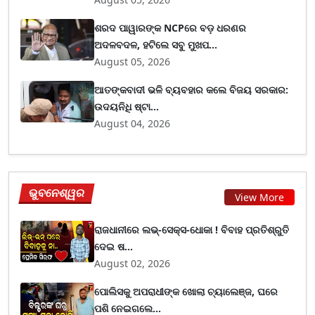
ଶରଦ ପାୱାରଙ୍କ NCPରେ ବଡ଼ ଧରଣର
ଅଦଳବଦଳ, ହଟିଲେ ସବୁ ମୁଖପ...
August 05, 2026
ଆତଙ୍କବାଦୀ ଭଳି ବ୍ୟବହାର କଲେ ବିଜୟ ସରକାର:
ଉଦୟନିଧି ଷ୍ଟା...
August 04, 2026
ଭୁବନେଶ୍ୱର
View More
ରାଜଧାନୀରେ ଲଭ୍-ସେକ୍ସ-ଧୋକା ! ବିବାହ ପ୍ରତିଶ୍ରୁତି
ଦେଇ ଷ...
August 02, 2026
ପୋଲିସକୁ ଅପରାଧୀଙ୍କ ଖୋଲା ଚ୍ୟାଲେଞ୍ଜ, ଘରେ
ପଶି ନେଇଗଲେ...