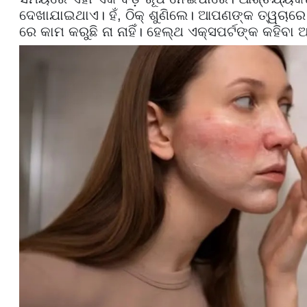
ଦେଖାଯାଇଥାଏ। ହଁ, ଠିକ୍ ଶୁଣିଲେ। ଆପଣଙ୍କ ତ୍ୱଚାରେ
ରେ କାମ କରୁଛି ନା ନାହିଁ। ହେଲ୍ଥ ଏକ୍ସପର୍ଟଙ୍କ କହିବ