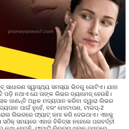
ବ୍ ସାଧାରଣ ସ୍ୱାସ୍ଥ୍ୟ ସମସ୍ୟା ଭିତରୁ ଗୋଟିଏ। ଯାହା
 ବି ପଡ଼ି ନଥାଏ ଯେ ତାଙ୍କ ଲିଭର ଡ୍ୟାମେଜ୍ ହେଉଛି।
ୋକ ଜାଣନ୍ତି ଅଧିକ ମଦ୍ୟପାନ କରିବା ଦ୍ୱାରା ଲିଭର
୍ୟପାନ ପାଇଁ ନୁହେଁ, ବରଂ ମୋଟାପଣ, ଟାଇପ୍-2
୍ରୋଲ ଲିଭରରେ ଫ୍ୟାଟ୍ ଜମା କରି ଦେଇଥାଏ। ଏହାକୁ
 ସଠିକ୍ ସମୟରେ ଏହାର ଚିକିତ୍ସା ନହେଲେ ପରବର୍ତ୍ତୀ
ର କଥା ହେଉଛି, ଫ୍ୟାଟି ଲିଭରର ଝଲକ ତ୍ୱଚରେ