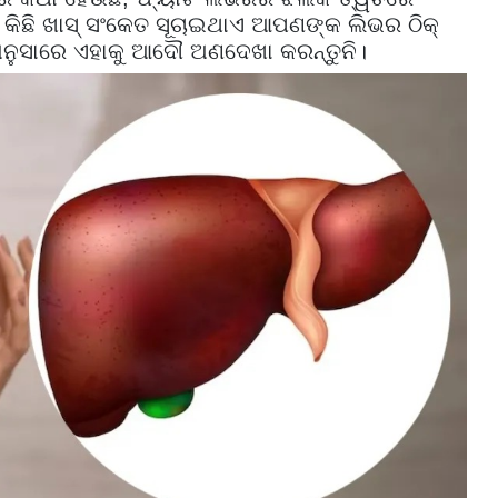
 କିଛି ଖାସ୍ ସଂକେତ ସୂଚାଇଥାଏ ଆପଣଙ୍କ ଲିଭର ଠିକ୍
ା ଅନୁସାରେ ଏହାକୁ ଆଦୌ ଅଣଦେଖା କରନ୍ତୁନି।