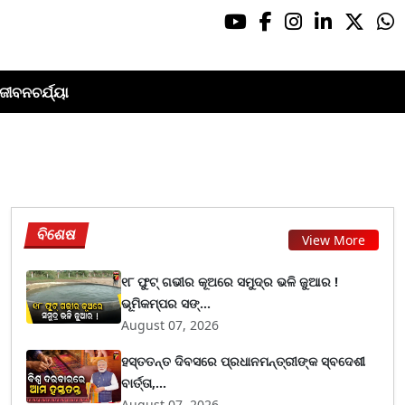
ଜୀବନଚର୍ଯ୍ୟା
ବିଶେଷ
View More
୧୮ ଫୁଟ୍ ଗଭୀର କୂଅରେ ସମୁଦ୍ର ଭଳି ଜୁଆର !
ଭୂମିକମ୍ପର ସଙ୍...
August 07, 2026
ହସ୍ତତନ୍ତ ଦିବସରେ ପ୍ରଧାନମନ୍ତ୍ରୀଙ୍କ ସ୍ବଦେଶୀ
ବାର୍ତ୍ତା,...
August 07, 2026