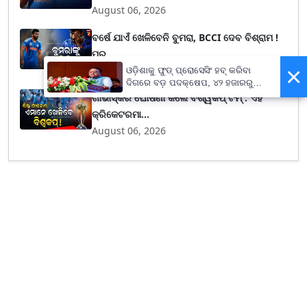
August 06, 2026
ବର୍ଷେ ଯାଏଁ ଖେଳିବେନି ବୁମରା, BCCI ଦେବ ବିଶ୍ରାମ !
ପୂର୍...
×
August 06, 2026
ଓଡ଼ିଶାକୁ ଫୁଡ୍ ପ୍ରୋସେସିଂ ହବ୍ କରିବା
ଦିଗରେ ବଡ଼ ପଦକ୍ଷେପ, ୪୨ ହଜାରରୁ
ଅଧିକ ନିଯୁକ୍ତି ସୁଯୋଗ
ଗାଭାସ୍କର ଘୋଷଣା କଲେ ବିଶ୍ୱକପ୍ ଟିମ୍ : ଏହି
କ୍ରିକେଟରମା...
August 06, 2026