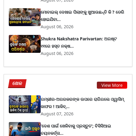
ମୋବାଇଲ୍ ଦେଖାଇ ପିଲାଙ୍କୁ ଖୁଆଉଛନ୍ତି କି ? ଡେରି
ହୋଇଯିବା...
August 06, 2026
Shukra Nakshatra Parivartan: ଅଗଷ୍ଟ
୧୧ରେ ହସ୍ତ ନକ୍ଷ...
August 06, 2026
ଖେଳ
View More
ଗମ୍ଭୀର-ଅଗରକରଙ୍କ ଉପରେ ରାଗିଗଲେ ଓ୍ୱାସିମ୍
ଜାଫର ! ଆକିବ୍...
August 07, 2026
‘ଦେଶ ପାଇଁ ଖେଳିବାକୁ ପ୍ରସ୍ତୁତ’; ବିସିସିଆଇ
ଚୟନକର୍ତ୍ତା...