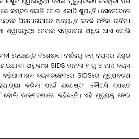
େ ଶିଶୁଟି ଶ୍ୱାସରୁଦ୍ଧ ହୋଇ ମୃତ୍ୟୁବରଣ କରିଥିବା ପରି
ୋକେ କମ୍ବଳ ଘୋଡ଼ି ହୋଇ ଏକାଠି ଶୁଅନ୍ତି। ସେତେବେଳେ
ୟରେ ପିତାମାତାମାନେ ଅତ୍ୟନ୍ତ ସତର୍କ ରହିବା ଉଚିତ।
ତଃ ଶ୍ୱାସରୁଦ୍ଧ ହେବାର ସମ୍ଭାବନା ଅଧିକ ଥାଏ ବୋଲି
ାବନୀ ଦେଇଛନ୍ତି ବିଶେଷଜ୍ଞ। ବର୍ଷକରୁ କମ୍ ବୟସର ଶିଶୁର
ହୋଇଥାଏ। ଅଧିକାଂଶ SIDS ମାମଲା ୧ ରୁ ୪ ମାସ ବୟସ
 ବଢ଼ିଥାଏ।ଶବ ବ୍ୟବଚ୍ଛେଦରେ SIDSରେ ମୃତ୍ୟୁବରଣ
ବ୍ୟାଖ୍ୟା କରିବା ପାଇଁ ଯଥେଷ୍ଟ। କୌଣସି ସ୍ପଷ୍ଟ
 ବୋଲି ଡାକ୍ତରମାନେ କହିଛନ୍ତି। ଏହି ମୃତ୍ୟୁକୁ ନେଇ