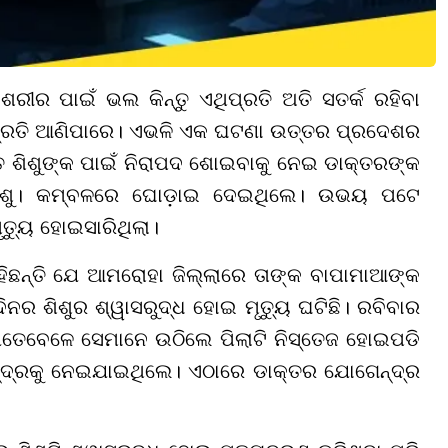
ରୀର ପାଇଁ ଭଲ କିନ୍ତୁ ଏଥିପ୍ରତି ଅତି ସତର୍କ ରହିବା
 ପ୍ରତି ଆଣିପାରେ। ଏଭଳି ଏକ ଘଟଣା ଉତ୍ତର ପ୍ରଦେଶର
ାତ ଶିଶୁଙ୍କ ପାଇଁ ନିରାପଦ ଶୋଇବାକୁ ନେଇ ଡାକ୍ତରଙ୍କ
ଶିଶୁ। କମ୍ବଳରେ ଘୋଡ଼ାଇ ଦେଇଥିଲେ। ଉଭୟ ପଟେ
ତ୍ୟୁ ହୋଇସାରିଥିଲା।
ିଛନ୍ତି ଯେ ଆମରୋହା ଜିଲ୍ଲାରେ ତାଙ୍କ ବାପାମାଆଙ୍କ
ର ଶିଶୁର ଶ୍ୱାସରୁଦ୍ଧ ହୋଇ ମୃତ୍ୟୁ ଘଟିଛି। ରବିବାର
େତେବେଳେ ସେମାନେ ଉଠିଲେ ପିଲାଟି ନିସ୍ତେଜ ହୋଇପଡି
ନ୍ଦ୍ରକୁ ନେଇଯାଇଥିଲେ। ଏଠାରେ ଡାକ୍ତର ଯୋଗେନ୍ଦ୍ର