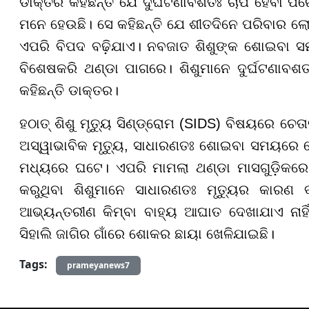
ଡାକ୍ତର କହିଛନ୍ତି ଯେ ଦୁର୍ଘଟଣାବଶତଃ ଚାପି ହେବା ପର
ମନେ ହେଉଛି। ସେ କହିଛନ୍ତି ଯେ ଶୀତଦିନେ ପରିବାର ଲ
ଏପରି ବିପଦ ବଢ଼ିଯାଏ। ନବଜାତ ଶିଶୁଙ୍କ ଶୋଇବା ସମ
ବିଶେଷକରି ଥଣ୍ଡା ପାଗରେ। ଶିଶୁମାନେ ଦୁର୍ଘଟଣାବଶ
କହିଛନ୍ତି ଡାକ୍ତର।
ହଠାତ୍ ଶିଶୁ ମୃତ୍ୟୁ ସିଣ୍ଡ୍ରୋମ (SIDS) ବିଷୟରେ ଚେତ
ଅସ୍ୱାଭାବିକ ମୃତ୍ୟୁ, ସାଧାରଣତଃ ଶୋଇବା ସମୟରେ 
ମଧ୍ୟରେ ଘଟେ। ଏପରି ମାମଲା ଥଣ୍ଡା ମାସଗୁଡ଼ିକରେ
କରୁଥିବା ଶିଶୁମାନେ ସାଧାରଣତଃ ମୃତ୍ୟୁର କାରଣ 
ଆଭ୍ୟନ୍ତରୀଣ କିମ୍ବା ବାହ୍ୟ ଆଘାତ ଦେଖାଯାଏ ନାହିଁ
ସିହାଲି ଜାଗିର ଗାଁରେ ଶୋକର ଛାୟା ଖେଳିଯାଇଛି।
Tags:
prameyanews7