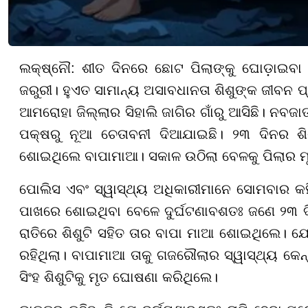
ଲକ୍ଷ୍ନୌ: ଶୀତ ଦିନରେ ଛୋଟ ପିଲାଙ୍କୁ ଘୋଡ଼ାଇବା ଶ
ଜରୁରୀ। ହୁଏତ ସାମାନ୍ୟ ଅସାବଧାନତା ଶିଶୁଙ୍କ ଜୀବନ
ଆମରୋହା ଜିଲ୍ଲାର ସିହାଲି ଜାଗିର ଗାଁରୁ ଆସିଛି। ନବଜ
ପକ୍ଷରୁ ନୂଆ ଚେତାବନୀ ଦିଆଯାଇଛି। ୨୩ ଦିନର 
ଶୋଇଥିଲେ ବାପାମାଆ। ସକାଳ ଉଠିଲା ବେଳକୁ ପିଲାର ମୃ
ପୋଲିସ ଏବଂ ସ୍ୱାସ୍ଥ୍ୟ ଅଧିକାରୀମାନେ ସୋମବାର କହ
ପାଖରେ ଶୋଇଥିବା ବେଳେ ଦୁର୍ଘଟଣାବଶତଃ ଜଣେ ୨୩ ଦିନ
ରାତିରେ ଶିଶୁଟି ସହିତ ତାର ବାପା ମାଆ ଶୋଇଥିଲେ। ଯ
ରହିଥିଲା। ବାପାମାଆ ତାକୁ ଗଜରୌଲାର ସ୍ୱାସ୍ଥ୍ୟ କେ
ସିଂହ ଶିଶୁଟିକୁ ମୃତ ଘୋଷଣା କରିଥିଲେ।