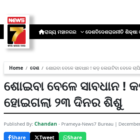
ରାଜ୍ୟ
ମହାନଗର
ଦେଶ
ବିଦେଶ
ରାଜନୀତି
ଶିକ୍ଷା 
Home
ଦେଶ
ଶୋଇବା ବେଳେ ସାବଧାନ ! କଡ଼ ଲେଉଟିବା ବେଳେ ଚାପି
ଶୋଇବା ବେଳେ ସାବଧାନ ! କଡ
ହୋଇଗଲା ୨୩ ଦିନର ଶିଶୁ
Chandan
Published By:
- Prameya-News7 Bureau | December
Share
Tweet
Share