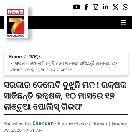
☰
Home
ଅପରାଧ
ସରକାର ଦେଲେବି ବୁଝୁନି ମନ ! ରକ୍ଷକ ସାଜିଛନ୍ତି ଭକ୍ଷକ, ୧୦
ମାସରେ ୧୭ ଲାଞ୍ଚୁଆ ପୋଲିସ୍ ଗିରଫ
ସରକାର ଦେଲେବି ବୁଝୁନି ମନ ! ରକ୍ଷକ
ସାଜିଛନ୍ତି ଭକ୍ଷକ, ୧୦ ମାସରେ ୧୭
ଲାଞ୍ଚୁଆ ପୋଲିସ୍ ଗିରଫ
Chandan
Published By:
- Prameya-News7 Bureau | January
08, 2026 10:51 AM