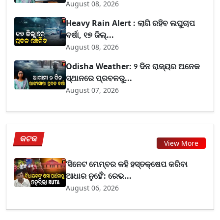
August 08, 2026
Heavy Rain Alert : ଲାଗି ରହିବ ଲଘୁଚାପ
ବର୍ଷା, ୧୭ ଜିଲ୍...
August 08, 2026
Odisha Weather: ୨ ଦିନ ରାଜ୍ୟର ଅନେକ
ସ୍ଥାନରେ ପ୍ରବଳରୁ...
August 07, 2026
କଟକ
View More
‘ସିନେଟ ମେମ୍ବର କହି ହସ୍ତକ୍ଷେପ କରିବା
ଆଧାର ନୁହେଁ’: ରେଭ...
August 06, 2026