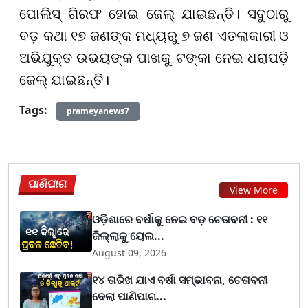
ପୋଲିସ୍ ଗିରଫ ହୋଇ ଜେଲ୍ ଯାଇଛନ୍ତି। ସବୁଠାରୁ
ବଡ଼ କଥା ୧୭ ଜଣଙ୍କ ମଧ୍ୟରୁ ୭ ଜଣ ଏତଲାକାରୀ ଓ
ଅଭିଯୁକ୍ତ ଉଭୟଙ୍କ ପାଖକୁ ଟଙ୍କା ନେଇ ଧରାପଡ଼ି
ଜେଲ୍ ଯାଇଛନ୍ତି।
Tags:
prameyanews7
ପାଣିପାଗ
View More
ଓଡ଼ିଶାରେ ବର୍ଷାକୁ ନେଇ ବଡ଼ ଚେତାବନୀ : ୧୧
ଜିଲ୍ଲାକୁ ୟେଲ...
August 09, 2026
୧୪ ତାରିଖ ଯାଏ ବର୍ଷା ସମ୍ଭାବନା, ଚେତାବନୀ
ଦେଲା ପାଣିପାଗ...