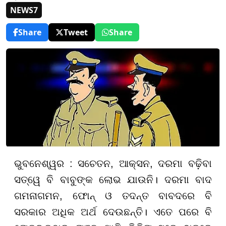
NEWS7
Share
Tweet
Share
ଭୁବନେଶ୍ୱର : ସଚେତନ, ଆକ୍ସନ, ଦରମା ବଢ଼ିବା
ସତ୍ୱେ ବି ବାବୁଙ୍କ ଲୋଭ ଯାଉନି। ଦରମା ବାଦ
ଗମନାଗମନ, ଫୋନ୍ ଓ ତଦନ୍ତ ବାବଦରେ ବି
ସରକାର ଅଧିକ ଅର୍ଥ ଦେଉଛନ୍ତି। ଏତେ ପରେ ବି