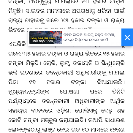
ଟଙ୍କା, ଅପମୃତ୍ୟୁ ମାମଲାରେ ୧୩ ହଜାର ଟଙ୍କା
ମିଳୁଛି। ସାଇବର ମାମଲାରେ ଅପରାଧୀକୁ ଧରିବା ପାଇଁ
ରାଜ୍ୟ ବାହାରକୁ ଗଲେ ୪୫ ହଜାର ଟଙ୍କା ଓ ରାଜ୍ୟ
ଭିତରେ ୨୫ ହଜାର ଟଙ୍କା ଦିଆଯାଉଛି।
×
ଜବତ ବାଇକ ଥାନାରୁ ବିକ୍ରି ଘଟଣା,
ତଦନ୍ତ ନିର୍ଦ୍ଦେଶ ଦେଲେ ଏସପି
ଏପରିକି ଏନଡିପିଏସ୍ ମାମଲାରେ ରାଜ୍ୟ ବାହାରକୁ
ଗଲେ ୩୫ ହଜାର ଟଙ୍କା ଓ ରାଜ୍ୟ ଭିତରେ ୧୫ ହଜାର
ଟଙ୍କା ମିଳୁଛି। ଚୋରି, ଲୁଟ୍, ଡକାୟତି ଓ ସିନ୍ଧିଚୋରି
ଭଳି ଘଟଣାରେ ତଦନ୍ତକାରୀ ଅଧିକାରୀଙ୍କୁ ମାମଲା
ପିଛା ୧୭ ହଜାର ଟଙ୍କା ଦିଆଯାଉଛି।
ମୁଖ୍ୟମନ୍ତ୍ରୀଙ୍କ ଘୋଷଣା ପରେ ତିନିଟି
ପର୍ଯ୍ୟାୟରେ ତଦନ୍ତକାରୀ ଅଧିକାରୀଙ୍କ ଆର୍ଥିକ
ସହାୟତା ବାବଦରେ ଓଡ଼ିଶା ପୋଲିସକୁ ଦେଢ଼ ଶହ
କୋଟି ଟଙ୍କା ମଞ୍ଜୁର କରାଯାଇଛି। ତଥାପି ସାଧାରଣ
ଲୋକଙ୍କଠାରୁ ଲାଞ୍ଚ ନେଇ ଗତ ୧୦ ମାସରେ ୧୭ଜଣ