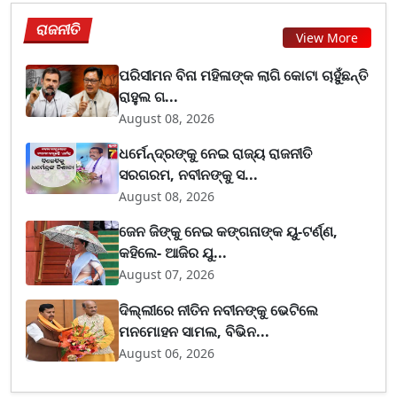
ରାଜନୀତି
View More
ପରିସୀମନ ବିନା ମହିଳାଙ୍କ ଲାଗି କୋଟା ଚାହୁଁଛନ୍ତି
ରାହୁଲ ଗ...
August 08, 2026
ଧର୍ମେନ୍ଦ୍ରଙ୍କୁ ନେଇ ରାଜ୍ୟ ରାଜନୀତି
ସରଗରମ, ନବୀନଙ୍କୁ ସ...
August 08, 2026
ଜେନ ଜିଙ୍କୁ ନେଇ କଙ୍ଗନାଙ୍କ ୟୁ-ଟର୍ଣ୍ଣ,
କହିଲେ- ଆଜିର ଯୁ...
August 07, 2026
ଦିଲ୍ଲୀରେ ନୀତିନ ନବୀନଙ୍କୁ ଭେଟିଲେ
ମନମୋହନ ସାମଲ, ବିଭିନ...
August 06, 2026