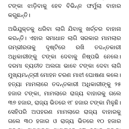
ଟଙ୍କା ଝାଡ଼ିବାକୁ ହେବ ବିଭିନ୍ନ ଫର୍ମୁଲା ବାହାର
କରୁଛନ୍ତି।
ଅଭିଯୁକ୍ତକୁ ଧରିବା ଲାଗି ଯିବାକୁ ଖର୍ଚ୍ଚର ବାହାନା
କରନ୍ତି। ଏହାର ସମାଧାନ ଲାଗି ସରକାର ମାମଲାର
ଗମ୍ଭୀରତାକୁ ଦୃଷ୍ଟିରେ ରଖି ତଦନ୍ତକାରୀ
ଅଧିକାରୀଙ୍କୁ ଟଙ୍କା ଦେବାକୁ ନିଷ୍ପଭି ନେଲେ।
ଦରମା ବ୍ୟତୀତ ଅଲଗା ଭାବେ ଟଙ୍କା ଦେବା ଲାଗି
ମୁଖ୍ୟମନ୍ତ୍ରୀ ମୋହନ ଚରଣ ମାଝୀ ଘୋଷଣା କଲେ।
ହତ୍ୟା ମାମଲାରେ ତଦନ୍ତକାରୀ ଅଧିକାରୀଙ୍କୁ ୨୫
ହଜାର ଟଙ୍କା, ମାମଲାରେ ରାଜ୍ୟ ବାହାରକୁ ଗଲେ
୩୭ ହଜାର, ରାଜ୍ୟ ଭିତରେ ୧୮ ହଜାର ଟଙ୍କା ମିଳୁଛି।
ସେହିପରି ଅପହରଣ ମାମଲାରେ ରାଜ୍ୟ ବାହାରକୁ
ଗଲେ ୩୦ ହଜାର ଓ ରାଜ୍ୟ ଭିତରେ ୧୦ ହଜାର