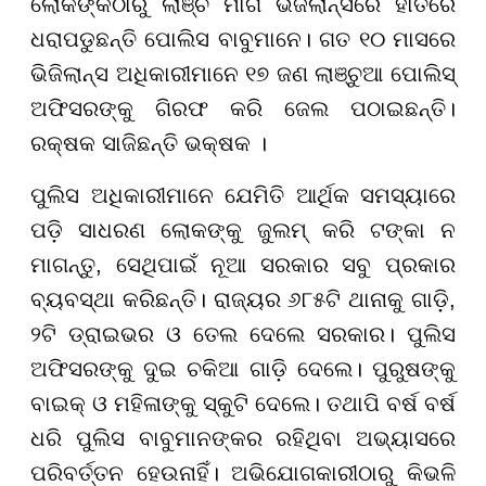
ଲୋକଙ୍କଠାରୁ ଲାଞ୍ଚ ମାଗି ଭିଜିଲାନ୍ସରେ ହାତରେ
ଧରାପଡୁଛନ୍ତି ପୋଲିସ ବାବୁମାନେ। ଗତ ୧୦ ମାସରେ
ଭିଜିଲାନ୍ସ ଅଧିକାରୀମାନେ ୧୭ ଜଣ ଲାଞ୍ଚୁଆ ପୋଲିସ୍
ଅଫିସରଙ୍କୁ ଗିରଫ କରି ଜେଲ ପଠାଇଛନ୍ତି।
ରକ୍ଷକ ସାଜିଛନ୍ତି ଭକ୍ଷକ ।
ପୁଲିସ ଅଧିକାରୀମାନେ ଯେମିତି ଆର୍ଥିକ ସମସ୍ୟାରେ
ପଡ଼ି ସାଧରଣ ଲୋକଙ୍କୁ ଜୁଲମ୍ କରି ଟଙ୍କା ନ
ମାଗନ୍ତୁ, ସେଥିପାଇଁ ନୂଆ ସରକାର ସବୁ ପ୍ରକାର
ବ୍ୟବସ୍ଥା କରିଛନ୍ତି। ରାଜ୍ୟର ୬୮୫ଟି ଥାନାକୁ ଗାଡ଼ି,
୨ଟି ଡ୍ରାଇଭର ଓ ତେଲ ଦେଲେ ସରକାର। ପୁଲିସ
ଅଫିସରଙ୍କୁ ଦୁଇ ଚକିଆ ଗାଡ଼ି ଦେଲେ। ପୁରୁଷଙ୍କୁ
ବାଇକ୍ ଓ ମହିଳାଙ୍କୁ ସ୍କୁଟି ଦେଲେ। ତଥାପି ବର୍ଷ ବର୍ଷ
ଧରି ପୁଲିସ ବାବୁମାନଙ୍କର ରହିଥିବା ଅଭ୍ୟାସରେ
ପରିବର୍ତ୍ତନ ହେଉନାହିଁ। ଅଭିଯୋଗକାରୀଠାରୁ କିଭଳି