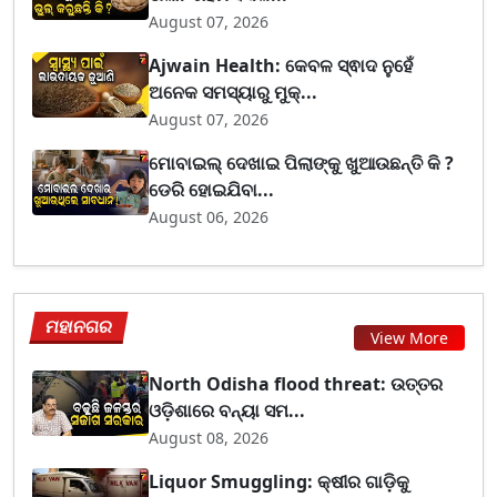
August 07, 2026
Ajwain Health: କେବଳ ସ୍ଵାଦ ନୁହେଁ
ଅନେକ ସମସ୍ୟାରୁ ମୁକ୍...
August 07, 2026
ମୋବାଇଲ୍ ଦେଖାଇ ପିଲାଙ୍କୁ ଖୁଆଉଛନ୍ତି କି ?
ଡେରି ହୋଇଯିବା...
August 06, 2026
ମହାନଗର
View More
North Odisha flood threat: ଉତ୍ତର
ଓଡ଼ିଶାରେ ବନ୍ୟା ସମ...
August 08, 2026
Liquor Smuggling: କ୍ଷୀର ଗାଡ଼ିକୁ