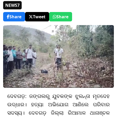
NEWS7
Share
Tweet
Share
ଦେବଗଡ଼: ଜଙ୍ଗଲରୁ ଯୁବକଙ୍କ ଝୁଲନ୍ତା ମୃତଦେହ
ଉଦ୍ଧାର। ହତ୍ୟା ଅଭିଯୋଗ ଆଣିଲେ ପରିବାର
ସଦସ୍ୟ। ଦେବଗଡ଼ ଜିଲ୍ଲା ରିଆମାଳ ଥାନାଞ୍ଚଳ