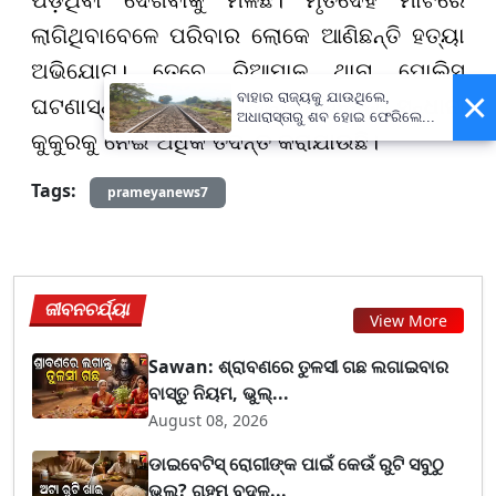
ପଡ଼ିଥିବା ଦେଖିବାକୁ ମିଳିଛି। ମୃତଦେହ ମାଟିରେ
ଲାଗିଥିବାବେଳେ ପରିବାର ଲୋକେ ଆଣିଛନ୍ତି ହତ୍ୟା
ଅଭିଯୋଗ। ତେବେ ରିଆମାଳ ଥାନା ପୋଲିସ
×
ବାହାର ରାଜ୍ୟକୁ ଯାଉଥିଲେ,
ଘଟଣାସ୍ଥଳରେ ପହଞ୍ଚି ତଦନ୍ତ କରୁଛନ୍ତି। ସନ୍ଧାନୀ
ଅଧାରାସ୍ତାରୁ ଶବ ହୋଇ ଫେରିଲେ...
କୁକୁରକୁ ନେଇ ଅଧିକ ତଦନ୍ତ କରାଯାଉଛି।
Tags:
prameyanews7
ଜୀବନଚର୍ଯ୍ୟା
View More
Sawan: ଶ୍ରାବଣରେ ତୁଳସୀ ଗଛ ଲଗାଇବାର
ବାସ୍ତୁ ନିୟମ, ଭୁଲ୍...
August 08, 2026
ଡାଇବେଟିସ୍ ରୋଗୀଙ୍କ ପାଇଁ କେଉଁ ରୁଟି ସବୁଠୁ
ଭଲ? ଗହମ ବଦଳ...