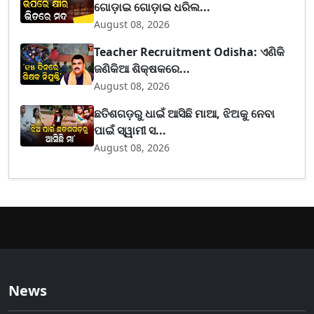
ଗୋଡ଼ାଇ ଗୋଡ଼ାଇ ଧରିଲ...
August 08, 2026
Teacher Recruitment Odisha: ଏଣିକି
ଜଣିକିଆ ଶିକ୍ଷକରେ...
August 08, 2026
ଛତିଶଗଡ଼ରୁ ଧାଇଁ ଆସିଛି ମାଆ, ଝିଅକୁ ନେବା
ପାଇଁ ସ୍ୱାମୀ ସ...
August 08, 2026
News