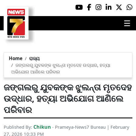
☰
Home
ରାଜ୍ୟ
ଜଙ୍ଗଲରୁ ଯୁବକଙ୍କ ଝୁଲନ୍ତା ମୃତଦେହ ଉଦ୍ଧାର, ହତ୍ୟା
ଅଭିଯୋଗ ଆଣିଲେ ପରିବାର
ଜଙ୍ଗଲରୁ ଯୁବକଙ୍କ ଝୁଲନ୍ତା ମୃତଦେହ
ଉଦ୍ଧାର, ହତ୍ୟା ଅଭିଯୋଗ ଆଣିଲେ
ପରିବାର
Chikun
Published By:
- Prameya-News7 Bureau | February
27, 2026 10:33 PM