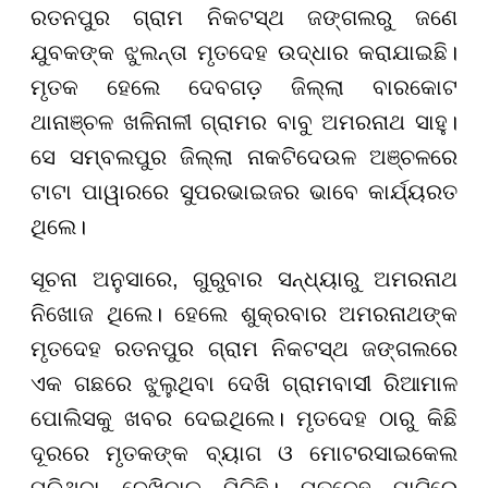
ରତନପୁର ଗ୍ରାମ ନିକଟସ୍ଥ ଜଙ୍ଗଲରୁ ଜଣେ
ଯୁବକଙ୍କ ଝୁଲନ୍ତା ମୃତଦେହ ଉଦ୍ଧାର କରାଯାଇଛି।
ମୃତକ ହେଲେ ଦେବଗଡ଼ ଜିଲ୍ଲା ବାରକୋଟ
ଥାନାଞ୍ଚଳ ଖଳିନାଳୀ ଗ୍ରାମର ବାବୁ ଅମରନାଥ ସାହୁ।
ସେ ସମ୍ବଲପୁର ଜିଲ୍ଲା ନାକଟିଦେଉଳ ଅଞ୍ଚଳରେ
ଟାଟା ପାୱାରରେ ସୁପରଭାଇଜର ଭାବେ କାର୍ଯ୍ୟରତ
ଥିଲେ।
ସୂଚନା ଅନୁସାରେ, ଗୁରୁବାର ସନ୍ଧ୍ୟାରୁ ଅମରନାଥ
ନିଖୋଜ ଥିଲେ। ହେଲେ ଶୁକ୍ରବାର ଅମରନାଥଙ୍କ
ମୃତଦେହ ରତନପୁର ଗ୍ରାମ ନିକଟସ୍ଥ ଜଙ୍ଗଲରେ
ଏକ ଗଛରେ ଝୁଲୁଥିବା ଦେଖି ଗ୍ରାମବାସୀ ରିଆମାଳ
ପୋଲିସକୁ ଖବର ଦେଇଥିଲେ। ମୃତଦେହ ଠାରୁ କିଛି
ଦୂରରେ ମୃତକଙ୍କ ବ୍ୟାଗ ଓ ମୋଟରସାଇକେଲ