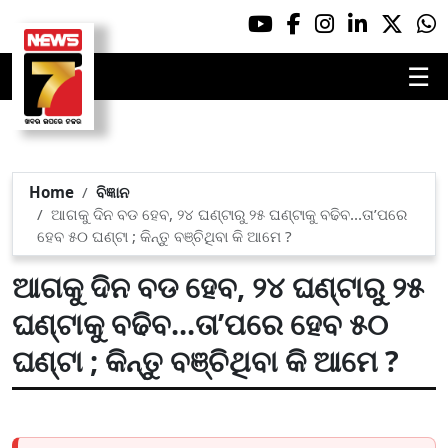
☰
Home
ବିଜ୍ଞାନ
ଆଗକୁ ଦିନ ବଡ ହେବ, ୨୪ ଘଣ୍ଟାରୁ ୨୫ ଘଣ୍ଟାକୁ ବଢିବ...ତା’ପରେ
ହେବ ୫୦ ଘଣ୍ଟା ; କିନ୍ତୁ ବଞ୍ଚିଥିବା କି ଆମେ ?
ଆଗକୁ ଦିନ ବଡ ହେବ, ୨୪ ଘଣ୍ଟାରୁ ୨୫
ଘଣ୍ଟାକୁ ବଢିବ...ତା’ପରେ ହେବ ୫୦
ଘଣ୍ଟା ; କିନ୍ତୁ ବଞ୍ଚିଥିବା କି ଆମେ ?