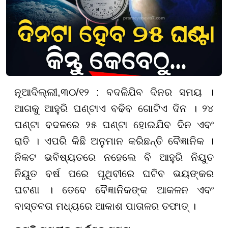
ନୂଆଦିଲ୍ଲୀ,୩୦/୧୨ : ବଦଳିଯିବ ଦିନର ସମୟ ।
ଆଗକୁ ଆହୁରି ଘଣ୍ଟାଏ ବଢିବ ଗୋଟିଏ ଦିନ । ୨୪
ଘଣ୍ଟା ବଦଳରେ ୨୫ ଘଣ୍ଟା ହୋଇଯିବ ଦିନ ଏବଂ
ରାତି । ଏପରି କିଛି ଅନୁମାନ କରିଛନ୍ତି ବୈଜ୍ଞାନିକ ।
ନିକଟ ଭବିଷ୍ୟତରେ ନହେଲେ ବି ଆହୁରି ନିୟୁତ
ନିୟୁତ ବର୍ଷ ପରେ ପୃଥିବୀରେ ଘଟିବ ଭୟଙ୍କର
ଘଟଣା । ତେବେ ବୈଜ୍ଞାନିକଙ୍କ ଆକଳନ ଏବଂ
ବାସ୍ତବତା ମଧ୍ୟରେ ଆକାଶ ପାତାଳର ତଫାତ୍ ।