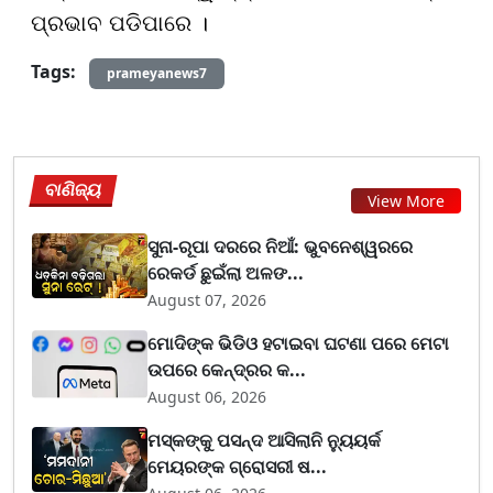
ପ୍ରଭାବ ପଡିପାରେ ।
Tags:
prameyanews7
ବାଣିଜ୍ୟ
View More
ସୁନା-ରୂପା ଦରରେ ନିଆଁ: ଭୁବନେଶ୍ୱରରେ
ରେକର୍ଡ ଛୁଇଁଲା ଅଳଙ...
August 07, 2026
ମୋଦିଙ୍କ ଭିଡିଓ ହଟାଇବା ଘଟଣା ପରେ ମେଟା
ଉପରେ କେନ୍ଦ୍ରର କ...
August 06, 2026
ମସ୍କଙ୍କୁ ପସନ୍ଦ ଆସିଲାନି ନ୍ୟୁୟର୍କ
ମେୟରଙ୍କ ଗ୍ରୋସରୀ ଷ...