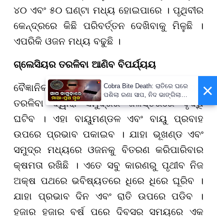
୪୦ ଏବଂ ୫୦ ଘଣ୍ଟା ମଧ୍ୟ ହୋଇପାରେ । ପୃଥିବୀର
କେନ୍ଦ୍ରରେ କିଛି ପରିବର୍ତ୍ତନ ଦେଖିବାକୁ ମିଳୁଛି ।
ଏପରିକି ଓଜନ ମଧ୍ୟ ବଢୁଛି ।
ଗ୍ଲେସିୟର ତରଳିବା ଆଣିବ ବିପର୍ଯ୍ୟୟ
×
Cobra Bite Death: ରାତିରେ ଘରେ
ବୈଜ୍ଞାନିକମାନେ ଜାଣିବାକୁ ପାଇଛନ୍ତି ଯେ, ଗ୍ଲାସିୟର
ପଶିଲା ରଣା ସାପ, ନିଦ ଭାଙ୍ଗିଲା
ତରଳିବା ଦ୍ୱାରା ସମୁଦ୍ରର ଜଳସ୍ତରରେ ବୃଦ୍ଧି
ବେଳକୁ ଆଉ ନଥିଲେ ମା’-ପୁଅ
ଘଟିବ । ଏହା ବାୟୁମଣ୍ଡଳ ଏବଂ ବାୟୁ ପ୍ରବାହ
ଉପରେ ପ୍ରଭାବ ପକାଇବ । ଯାହା ଭୂଖଣ୍ଡ ଏବଂ
ସମୁଦ୍ର ମଧ୍ୟରେ ଓଜନକୁ ବିତରଣ କରିପାରିବାର
କ୍ଷମତା ରଖିଛି । ଏତେ ସବୁ କାରଣରୁ ପୃଥୀବ ନିଜ
ଅକ୍ଷ ପଥରେ ଭବିଷ୍ୟତରେ ଧିରେ ଧିରେ ଘୂରିବ ।
ଯାହା ପ୍ରଭାବ ଦିନ ଏବଂ ରାତି ଉପରେ ପଡିବ ।
ହଜାର ହଜାର ବର୍ଷ ପରେ ଦିବସର ସମୟରେ ଏକ