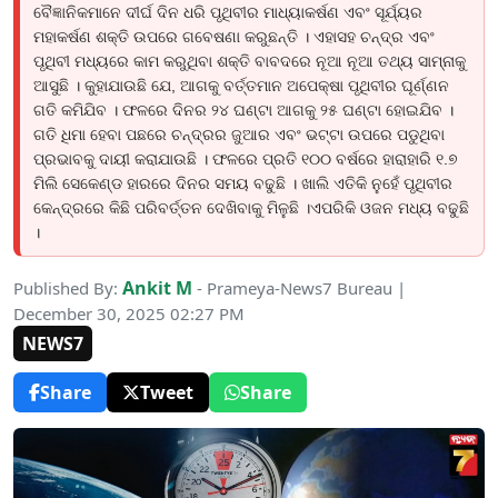
ବୈଜ୍ଞାନିକମାନେ ଦୀର୍ଘ ଦିନ ଧରି ପୃଥିବୀର ମାଧ୍ୟାକର୍ଷଣ ଏବଂ ସୂର୍ଯ୍ୟର
ମହାକର୍ଷଣ ଶକ୍ତି ଉପରେ ଗବେଷଣା କରୁଛନ୍ତି । ଏହାସହ ଚନ୍ଦ୍ର ଏବଂ
ପୃଥିବୀ ମଧ୍ୟରେ କାମ କରୁଥିବା ଶକ୍ତି ବାବଦରେ ନୂଆ ନୂଆ ତଥ୍ୟ ସାମ୍ନାକୁ
ଆସୁଛି । କୁହାଯାଉଛି ଯେ, ଆଗକୁ ବର୍ତ୍ତମାନ ଅପେକ୍ଷା ପୃଥିବୀର ଘୂର୍ଣ୍ଣନ
ଗତି କମିଯିବ । ଫଳରେ ଦିନର ୨୪ ଘଣ୍ଟା ଆଗକୁ ୨୫ ଘଣ୍ଟା ହୋଇଯିବ ।
ଗତି ଧିମା ହେବା ପଛରେ ଚନ୍ଦ୍ରର ଜୁଆର ଏବଂ ଭଟ୍ଟା ଉପରେ ପଡୁଥିବା
ପ୍ରଭାବକୁ ଦାୟୀ କରାଯାଉଛି । ଫଳରେ ପ୍ରତି ୧୦୦ ବର୍ଷରେ ହାରାହାରି ୧.୭
ମିଲି ସେକେଣ୍ଡ ହାରରେ ଦିନର ସମୟ ବଢୁଛି । ଖାଲି ଏତିକି ନୁହେଁ ପୃଥିବୀର
କେନ୍ଦ୍ରରେ କିଛି ପରିବର୍ତ୍ତନ ଦେଖିବାକୁ ମିଳୁଛି ।ଏପରିକି ଓଜନ ମଧ୍ୟ ବଢୁଛି
।
Ankit M
Published By:
- Prameya-News7 Bureau |
December 30, 2025 02:27 PM
NEWS7
Share
Tweet
Share