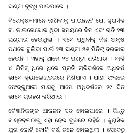
ଘଣ୍ଟା ବୃଦ୍ଧି ପାଇପାରେ ।
ବିଶେକ୍ଷଜ୍ଞମାନେ ଜାଣିବାକୁ ପାଇଛନ୍ତି ଯେ, ଜୁରାସିକ
ବା ଡାଇନୋସୋର ଥିବା ସମୟରେ ଦିନ ଏବଂ ରାତି ୨୩
ଘଣ୍ଟାର ହେଉଥିଲା । ଏବେ ପୃଥିବୀକୁ ନିଜ ଅକ୍ଷ
ପଥରେ ବୁଲିବା ପାଇଁ ୨୩ ଘଣ୍ଟା ୫୬ ମିନିଟ୍ ଦରକାର
ହେଉଛି । ଏହାକୁ ଆମେ ୨୪ ଘଣ୍ଟା ଧରିଥାଉ । ବାକି
୪ ମିନିଟ୍ ଧିରେ ଧିରେ ପ୍ରତି ଚାରିବର୍ଷରେ ଅଧିବର୍ଷ
ଭାବେ କ୍ୟାଲେଣ୍ଡରରେ ମିଶିଯାଏ । ଯାହା ଫଳରେ
ଫେବ୍ରୁଆରୀ ମାସକୁ ଆମେ ଅଧିବର୍ଷରେ ୨୯ ଦିନ
ଭାବେ ଗ୍ରହଣ କରିଥାଉ ।
ବୈଜ୍ଞାନିକଙ୍କ ଆକଳନ ସତ ହୋଇପାରେ । କିନ୍ତୁ
ବାସ୍ତବତାଠାରୁ ଏହା ଢେର ଦୁରରେ ରହିଛି । ଜୁରାସିକ
ଯୁଗ କୋଟି କୋଟି ବର୍ଷ ତଳେ ହୋଇଥିଲା । ସେବେଠୁ