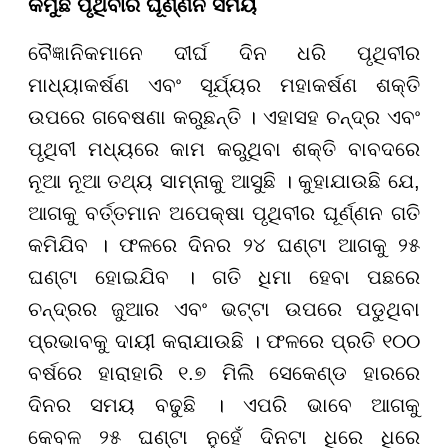
କମୁଛି ପୃଥିବୀର ଘୂର୍ଣ୍ଣନ ସମୟ
ବୈଜ୍ଞାନିକମାନେ ଦୀର୍ଘ ଦିନ ଧରି ପୃଥିବୀର
ମାଧ୍ୟାକର୍ଷଣ ଏବଂ ସୂର୍ଯ୍ୟର ମହାକର୍ଷଣ ଶକ୍ତି
ଉପରେ ଗବେଷଣା କରୁଛନ୍ତି । ଏହାସହ ଚନ୍ଦ୍ର ଏବଂ
ପୃଥିବୀ ମଧ୍ୟରେ କାମ କରୁଥିବା ଶକ୍ତି ବାବଦରେ
ନୂଆ ନୂଆ ତଥ୍ୟ ସାମ୍ନାକୁ ଆସୁଛି । କୁହାଯାଉଛି ଯେ,
ଆଗକୁ ବର୍ତ୍ତମାନ ଅପେକ୍ଷା ପୃଥିବୀର ଘୂର୍ଣ୍ଣନ ଗତି
କମିଯିବ । ଫଳରେ ଦିନର ୨୪ ଘଣ୍ଟା ଆଗକୁ ୨୫
ଘଣ୍ଟା ହୋଇଯିବ । ଗତି ଧିମା ହେବା ପଛରେ
ଚନ୍ଦ୍ରର ଜୁଆର ଏବଂ ଭଟ୍ଟା ଉପରେ ପଡୁଥିବା
ପ୍ରଭାବକୁ ଦାୟୀ କରାଯାଉଛି । ଫଳରେ ପ୍ରତି ୧୦୦
ବର୍ଷରେ ହାରାହାରି ୧.୭ ମିଲି ସେକେଣ୍ଡ ହାରରେ
ଦିନର ସମୟ ବଢୁଛି । ଏପରି ଭାବେ ଆଗକୁ
କେବଳ ୨୫ ଘଣ୍ଟା ନୁହେଁ ଦିନଟା ଧିରେ ଧିରେ