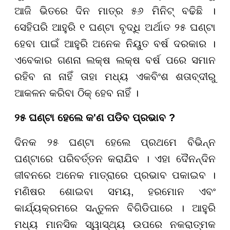
ଆଜି ଭିତରେ ଦିନ ମାତ୍ର ୫୬ ମିନିଟ୍ ବଢିଛି ।
ସେହିପରି ଆହୁରି ୧ ଘଣ୍ଟା ବୃଦ୍ଧି ଅର୍ଥାତ ୨୫ ଘଣ୍ଟା
ହେବା ପାଇଁ ଆହୁରି ଅନେକ ନିୟୁତ ବର୍ଷ ଦରକାର ।
ଏବେକାର ଗଣନା ଲକ୍ଷ ଲକ୍ଷ ବର୍ଷ ପରେ ସମାନ
ରହିବ ନା ନାହିଁ ତାହା ମଧ୍ୟ ଏକବିଂଶ ଶତାବ୍ଦୀରୁ
ଆକଳନ କରିବା ଠିକ୍ ହେବ ନାହିଁ ।
୨୫ ଘଣ୍ଟା ହେଲେ କ'ଣ ପଡିବ ପ୍ରଭାବ ?
ଦିନକ ୨୫ ଘଣ୍ଟା ହେଲେ ପ୍ରଥମେ ବିଭିନ୍ନ
ଘଣ୍ଟାରେ ପରିବର୍ତ୍ତନ କରାଯିବ । ଏହା ଦୈନନ୍ଦିନ
ଜୀବନରେ ଅନେକ ମାତ୍ରାରେ ପ୍ରଭାବ ପକାଇବ ।
ମଣିଷର ଶୋଇବା ସମୟ, ହରମୋନ ଏବଂ
କାର୍ଯ୍ୟକ୍ରମରେ ସନ୍ତୁଳନ ବିଗିଡିପାରେ । ଆହୁରି
ମଧ୍ୟ ମାନସିକ ସ୍ୱାସ୍ଥ୍ୟ ଉପରେ ନକରାତ୍ମକ