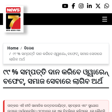
☰
Home
ବିଦେଶ
୯୯ % ସମ୍ପତ୍ତି ଦାନ କରିବେ ଓ୍ୱାରେନ୍ ବଫେଟ୍, ସମାଜ ସେବାରେ
ଲାଗିବ ଅର୍ଥ
୯୯ % ସମ୍ପତ୍ତି ଦାନ କରିବେ ଓ୍ୱାରେନ୍
ବଫେଟ୍, ସମାଜ ସେବାରେ ଲାଗିବ ଅର୍ଥ
ତାଙ୍କର ଏହି ନୀତି ସାମାଜିକ ଉତ୍ତରଦାୟିତ୍ବ, ସ୍ବଚ୍ଛତା ଏବଂ ସୁଯୋଗ
ଉପରେ ପର୍ଯ୍ୟବେସିତ। ୨୦୨୪ରେ ସେ ଏକ ବିବୃଭିରେ କହିଥିଲେ, ସେ କୌଣସି