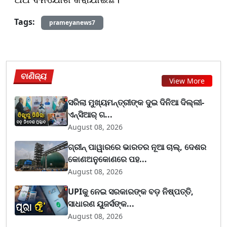
Tags:
prameyanews7
ବାଣିଜ୍ୟ
View More
ସରିଲା ମୁଖ୍ୟମନ୍ତ୍ରୀଙ୍କ ଦୁଇ ଦିନିଆ ଦିଲ୍ଲୀ-
ଏନ୍‌ସିଆର୍ ଗ...
August 08, 2026
ଗ୍ରୀନ୍ ପାୱାରରେ ଭାରତର ନୂଆ ଚାଲ୍, ଦେଶର
କୋଣଅନୁକୋଣରେ ପହ...
August 08, 2026
UPIକୁ ନେଇ ସରକାରଙ୍କ ବଡ଼ ନିଷ୍ପତ୍ତି,
ସାଧାରଣ ୟୁଜର୍ସଙ୍କ...
August 08, 2026