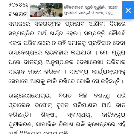
୨୦୨୪ରେ ସେ ଏକ ବିବୃଭିରେ କହିଥିଲେ, ସେ କୌଣସି
×
ବୈତରଣୀରେ ସ୍ଥିତି ସୁଧୁରିନି, ଏପଟେ
ଫୁଲିଲାଣି ସାଳନ୍ଦୀ ଓ ଶାଖା, ବଢ଼ୁଛି
ବଂଶଗତ ଐତିହ୍ୟ ରଖିବାକୁ ଆଗ୍ରହୀ ନୁହେଁ ।
ବନ୍ୟା ଭୟ
ସମାଜରେ ସକରାତ୍ମକ ପ୍ରଭାବ ଆଣିବା ଦିଗରେ
ସମ୍ପତ୍ତିର ଅର୍ଥ ଖର୍ଚ୍ଚ ହେଉ। ସମ୍ପତ୍ତି କୌଣସି
ଏକକ ପରିବାରରେ ନ ରହି ସମାଜକୁ ପ୍ରତିଦାନ ଦେବା
ଉଦ୍ଦେଶ୍ୟରେ ବ୍ୟବହାର କରାଯାଉ । ମୋ ମୃତ୍ୟୁ
ପରେ ଦାତବ୍ୟ ଅନୁଷ୍ଠାନର ଦେଖାରେଖା ପରିବାର
ଦାୟାଦ ମାନେ କରିବେ । ଦାତବ୍ୟ କାର୍ଯ୍ୟକ୍ରମକୁ
ସେମାନେ ଆଗକୁ ଜାରି ରଖିବେ ବୋଲି ସେ କହିଛନ୍ତି।
ଉଲ୍ଲେଖଯୋଗ୍ୟ, ବିଗତ କିଛି ଦଶନ୍ଧି ଧରି
ଓ୍ବାରେନ ବଫେଟ୍ ବୃହତ ପରିମାଣର ଅର୍ଥ ଦାନ
କରିଛନ୍ତି। ଶିକ୍ଷା, ସ୍ବାସ୍ଥ୍ୟ, ଦାରିଦ୍ର୍ୟ
ଦୂରୀକରଣ, ସାମାଜିକ ବିକାଶ ଭଳି କ୍ଷେତ୍ରରେ ଏହି
ଅର୍ଥ ବିନିଯୋଗ କରାଯାଇଛି।