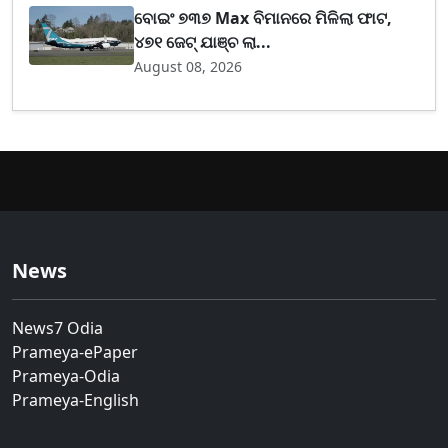
ବୋଇଂ ୭୩୭ Max ବିମାନରେ ମିଳିଲା ଫାଟ,
୪୭୧ ଜେଟ୍ ଯାଞ୍ଚ ଲା...
August 08, 2026
News
News7 Odia
Prameya-ePaper
Prameya-Odia
Prameya-English