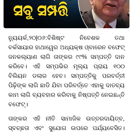
ନ୍ୟୁୟର୍କ
,
୨୦
|
୦୬
:
ବିଶିଷ୍ଟ ନିବେଶକ ତଥା
ବର୍କସାୟାର ହାଥାୱେର ଅଧ୍ୟକ୍ଷ ଓ୍ବାରେନ ବଫେଟ୍
ଜନକଲ୍ୟାଣ ଲାଗି ତାଙ୍କର ୯୯% ସମ୍ପତ୍ତି ଦାନ
କରିବେ। ଏହି ସମ୍ପଭିର ମୂଲ୍ୟ ପ୍ରାୟ ୧୦୦
ବିଲିୟନ ଡଲାର ହେବ। ସମ୍ପତ୍ତିକୁ ପରବର୍ତ୍ତୀ
ପିଢ଼ିଙ୍କ ଲାଗି ଛାଡି ଯିବା ପରିବର୍ତ୍ତେ ଏହାକୁ ଦାତବ୍ୟ
କାମ ଲାଗି ବ୍ୟବହାର କରିବାକୁ ନିଷ୍ପତ୍ତି ନେଇଛନ୍ତି
ବଫେଟ୍।
ତାଙ୍କର ଏହି ନୀତି ସାମାଜିକ ଉତ୍ତରଦାୟିତ୍ବ,
ସ୍ବଚ୍ଛତା ଏବଂ ସୁଯୋଗ ଉପରେ ପର୍ଯ୍ୟବେସିତ।