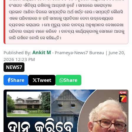
ବଂଶଗତ ଐତିହ୍ୟ ରଖିବାକୁ ଆଗ୍ରହୀ ନୁହେଁ । ସମାଜରେ ସକରାତ୍ମକ
ପ୍ରଭାବ ଆଣିବା ଦିଗରେ ସମ୍ପତ୍ତିର ଅର୍ଥ ଖର୍ଚ୍ଚ ହେଉ। ସମ୍ପତ୍ତି କୌଣସି
ଏକକ ପରିବାରରେ ନ ରହି ସମାଜକୁ ପ୍ରତିଦାନ ଦେବା ଉଦ୍ଦେଶ୍ୟରେ
ବ୍ୟବହାର କରାଯାଉ । ମୋ ମୃତ୍ୟୁ ପରେ ଦାତବ୍ୟ ଅନୁଷ୍ଠାନର ଦେଖାରେଖା
ପରିବାର ଦାୟାଦ ମାନେ କରିବେ । ଦାତବ୍ୟ କାର୍ଯ୍ୟକ୍ରମକୁ ସେମାନେ ଆଗକୁ
ଜାରି ରଖିବେ ବୋଲି ସେ କହିଛନ୍ତି।
Ankit M
Published By:
- Prameya-News7 Bureau | June 20,
2026 12:23 PM
NEWS7
Share
Tweet
Share