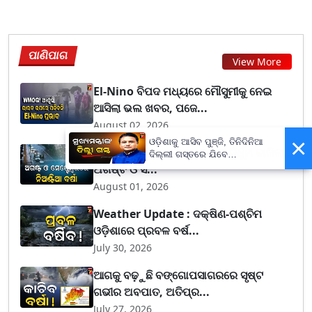
ପାଣିପାଗ
View More
El-Nino ବିପଦ ମଧ୍ୟରେ ମୌସୁମୀକୁ ନେଇ
ଆସିଲା ଭଲ ଖବର, ପଜେ...
August 02, 2026
×
ଓଡ଼ିଶାକୁ ଆସିବ ପୁଞ୍ଜି, ତିନିଦିନିଆ
Weather Forecast : ଜୁଲାଇ ନିର୍ଧୁମ ଢାଳିଲା,
ଦିଲ୍ଲୀ ଗସ୍ତରେ ଯିବେ
ଅଗଷ୍ଟ ଓ ସ...
ମୁଖ୍ୟମନ୍ତ୍ରୀ ମୋହନ ମାଝୀ
August 01, 2026
Weather Update : ଦକ୍ଷିଣ-ପଶ୍ଚିମ
ଓଡ଼ିଶାରେ ପ୍ରବଳ ବର୍ଷ...
July 30, 2026
ଆଗକୁ ବଢ଼ୁଛି ବଙ୍ଗୋପସାଗରରେ ସୃଷ୍ଟ
ଗଭୀର ଅବପାତ, ଅତିପ୍ର...
July 27, 2026