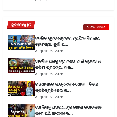
ଭୁବନେଶ୍ୱର
View More
ବଦଳିବ ଭୁବନେଶ୍ବରର ଟ୍ରାଫିକ ସିଗନାଲ
ବ୍ୟବସ୍ଥା, ଦୁର୍ଗା ପ...
August 06, 2026
ଆବସିକ ଘରକୁ ବ୍ୟବସାୟ ପାଇଁ ବ୍ୟବହାର
କରିବା ପ୍ରସଙ୍ଗ, ହାଉ...
August 06, 2026
ରାଜଧାନୀରେ ଲଭ୍-ସେକ୍ସ-ଧୋକା ! ବିବାହ
ପ୍ରତିଶ୍ରୁତି ଦେଇ ଷ...
August 02, 2026
ପୋଲିସକୁ ଅପରାଧୀଙ୍କ ଖୋଲା ଚ୍ୟାଲେଞ୍ଜ,
ଘରେ ପଶି ନେଇଗଲେ...