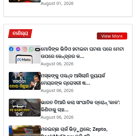
August 01, 2026
ବାଣିଜ୍ୟ
View More
ମୋଦିଙ୍କ ଭିଡିଓ ହଟାଇବା ଘଟଣା ପରେ ମେଟା
ଉପରେ କେନ୍ଦ୍ରର କ...
August 06, 2026
ମସ୍କଙ୍କୁ ପସନ୍ଦ ଆସିଲାନି ନ୍ୟୁୟର୍କ
ମେୟରଙ୍କ ଗ୍ରୋସରୀ ଷ...
August 06, 2026
ଭାରତ ତିଆରି କଲା ସାଂଘାତିକ ଡ୍ରୋନ୍ ‘କାଳ’:
କିଣିବାକୁ ଚାହ...
August 06, 2026
ମନଇଚ୍ଛା ଚାର୍ଜ ଭିଡ଼ୁଥିଲେ; Zepto,