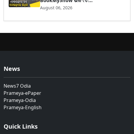
BookMyShow ଭଳି ୯ଟି...
August 06, 2026
News
News7 Odia
Prameya-ePaper
Prameya-Odia
Prameya-English
Quick Links