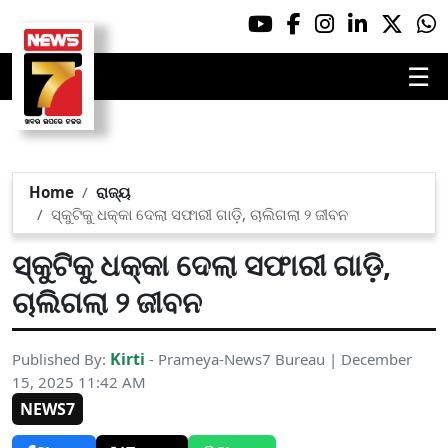
☰
Home
ରାଜ୍ୟ
ସ୍କୁଟିକୁ ଧକ୍କା ଦେଲା ସଫାରୀ ଗାଡ଼ି, ଚାଲିଗଲା ୨ ଜୀବନ
ସ୍କୁଟିକୁ ଧକ୍କା ଦେଲା ସଫାରୀ ଗାଡ଼ି,
ଚାଲିଗଲା ୨ ଜୀବନ
Kirti
Published By:
- Prameya-News7 Bureau | December
15, 2025 11:42 AM
NEWS7