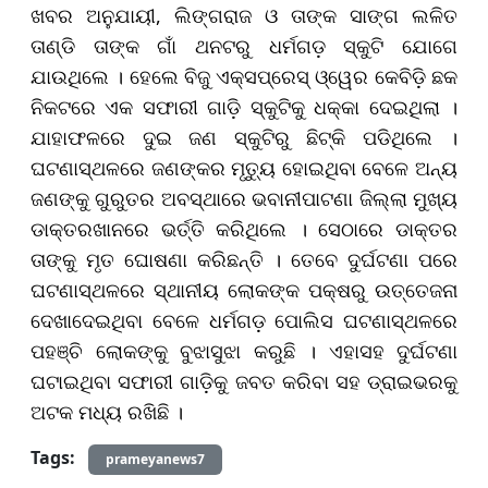
ଖବର ଅନୁଯାୟୀ, ଲିଙ୍ଗରାଜ ଓ ତାଙ୍କ ସାଙ୍ଗ ଲଳିତ
ତାଣ୍ଡି ତାଙ୍କ ଗାଁ ଥନଟରୁ ଧର୍ମଗଡ଼ ସ୍କୁଟି ଯୋଗେ
ଯାଉଥିଲେ । ହେଲେ ବିଜୁ ଏକ୍ସପ୍ରେସ୍‌ ଓ୍ୱେର କେବିଡ଼ି ଛକ
ନିକଟରେ ଏକ ସଫାରୀ ଗାଡ଼ି ସ୍କୁଟିକୁ ଧକ୍କା ଦେଇଥିଲା ।
ଯାହାଫଳରେ ଦୁଇ ଜଣ ସ୍କୁଟିରୁ ଛିଟ୍‌କି ପଡିଥିଲେ ।
ଘଟଣାସ୍ଥଳରେ ଜଣଙ୍କର ମୃତ୍ୟୁ ହୋଇଥିବା ବେଳେ ଅନ୍ୟ
ଜଣଙ୍କୁ ଗୁରୁତର ଅବସ୍ଥାରେ ଭବାନୀପାଟଣା ଜିଲ୍ଲା ମୁଖ୍ୟ
ଡାକ୍ତରଖାନରେ ଭର୍ତ୍ତି କରିଥିଲେ । ସେଠାରେ ଡାକ୍ତର
ତାଙ୍କୁ ମୃତ ଘୋଷଣା କରିଛନ୍ତି । ତେବେ ଦୁର୍ଘଟଣା ପରେ
ଘଟଣାସ୍ଥଳରେ ସ୍ଥାନୀୟ ଲୋକଙ୍କ ପକ୍ଷରୁ ଉତ୍ତେଜନା
ଦେଖାଦେଇଥିବା ବେଳେ ଧର୍ମଗଡ଼ ପୋଲିସ ଘଟଣାସ୍ଥଳରେ
ପହଞ୍ଚି ଲୋକଙ୍କୁ ବୁଝାସୁଝା କରୁଛି । ଏହାସହ ଦୁର୍ଘଟଣା
ଘଟାଇଥିବା ସଫାରୀ ଗାଡ଼ିକୁ ଜବତ କରିବା ସହ ଡ୍ରାଇଭରକୁ
ଅଟକ ମଧ୍ୟ ରଖିଛି ।
Tags:
prameyanews7