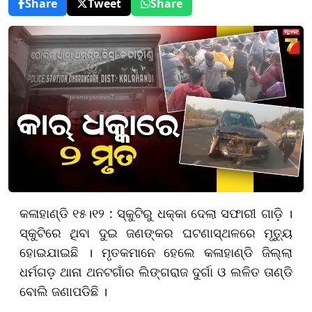
Share
Tweet
Share
କଳାହାଣ୍ଡି ୧୫।୧୨ : ସ୍କୁଟିରୁ ଧକ୍କା ଦେଲା ସଫାରୀ ଗାଡ଼ି ।
ସ୍କୁଟିରେ ଥିବା ଦୁଇ ଜଣଙ୍କର ଘଟଣାସ୍ଥଳରେ ମୃତ୍ୟୁ
ହୋଇଯାଇଛି । ମୃତକମାନେ ହେଲେ କଳାହାଣ୍ଡି ଜିଲ୍ଲା
ଧର୍ମଗଡ଼ ଥାନା ଥନଟଗାଁର ଲିଙ୍ଗରାଜ ଦୁର୍ଗା ଓ ଲଳିତ ତାଣ୍ଡି
ବୋଲି ଜଣାପଡିଛି ।