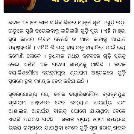
କଟକ ୩୧।୧୨:
କାଳ ସାଜି
ଛି କିଲର ମାଞ୍ଜା ସୂତା । ଗୁଡ଼ି ଉଡ଼ା
ଋତୁରେ ପୁଣି ଡରେଇବାକୁ ଲାଗିଲାଣି ଗୁଡ଼ି ସୂତା । ଏହି ମାଞ୍ଜା
ସୂତା କାହାର ଜୀବନ ନେଉଛି ତ ଆଉ କାହାକୁ ଆଘାତ
ପହଞ୍ଚାଉଛି । ଏମିତି କି ଘରୁ ବାହାରକୁ ବାହାରିବା ପାଇଁ ଭୟ
କଲେଣି ଲୋକେ । ବୁଧବାର ମଧ୍ୟ କଟକରେ ଗୁଡ଼ି ସୂତାକୁ
ନେଇ ଏମିତି ଏକ ଘଟଣା ସାମ୍ନାକୁ ଆସିଛି ।
କଟକ
ବୟାଳିଶମୌଜା ବ୍ରହ୍ମପୁର ଶ୍ରୀରାମ ଅଞ୍ଚଳରେ ଗୁଡ଼ି
ସୂତାରେ ଦୁଇ ଜଣଙ୍କ ବେକ କଟିଯାଇଛି ।
ସୂଚନାଯୋଗ୍ୟ ଯେ, କଟକ ବୟାଳିଶମୌଜା ବ୍ରହ୍ମପୁର
ଶ୍ରୀରାମ ଅଞ୍ଚଳର ଦେବୀ କଲ୍ୟାଣ ଆଚାର୍ଯ୍ୟ ଏବଂ
ଆଶାଲତା ଆଚାର୍ଯ୍ୟ ବାଇକ୍ ଯୋଗେ ଯାଉଥିବା ବେଳେ
ଏଭଳି ଅଘଟଣ ଘଟିଛି । ସକାଳ ପ୍ରାୟ ୧୦ଟା ସମୟରେ
ଉଭୟ ରାସ୍ତାରେ ଯାଉଥିବା ବେଳେ ଗୁଡ଼ି ସୂତା ହଠାତ୍ ତାଙ୍କ