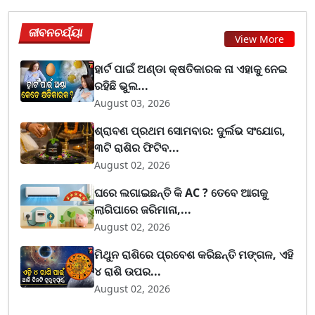
ଜୀବନଚର୍ଯ୍ୟା
View More
ହାର୍ଟ ପାଇଁ ଅଣ୍ଡା କ୍ଷତିକାରକ ନା ଏହାକୁ ନେଇ
ରହିଛି ଭୁଲ...
August 03, 2026
ଶ୍ରାବଣ ପ୍ରଥମ ସୋମବାର: ଦୁର୍ଲଭ ସଂଯୋଗ,
୩ଟି ରାଶିର ଫିଟିବ...
August 02, 2026
ଘରେ ଲଗାଇଛନ୍ତି କି AC ? ତେବେ ଆଗକୁ
ଲାଗିପାରେ ଜରିମାନା,...
August 02, 2026
ମିଥୁନ ରାଶିରେ ପ୍ରବେଶ କରିଛନ୍ତି ମଙ୍ଗଳ, ଏହି
୪ ରାଶି ଉପର...
August 02, 2026