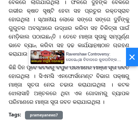
ବେକରେ ଲାଗିଯାଇଥିଲା । ଫଳରେ ଦୁହିଁଙ୍କ ବେକରେ
ଗଭୀର କ୍ଷତ ସୃଷ୍ଟି ହେବା ସହ ପ୍ରଚୁର ରକ୍ତସ୍ରାବ
ହୋଇଥିଲା । ସ୍ଥାନୀୟ ଲୋକେ ସଙ୍ଗେ ସଙ୍ଗେ ଦୁହିଁଙ୍କୁ
ଗୁରୁତର ଅବସ୍ଥାରେ ଉଦ୍ଧାର କରିବା ସହ ଚିକିତ୍ସା ପାଇଁ
ମେଡ଼ିକାଲ ପଠାଇଛନ୍ତି ।
ତେବେ ମାଞ୍ଜା ସୂତାକୁ ସ
ମ୍ପୂର୍ଣ୍ଣ
ଭାବେ ବ୍ୟାନ୍ କରିବା ସହ ଦୃଢ଼ କାର୍ଯ୍ୟାନୁଷ୍ଠାନ
ଗ୍ରହଣ
କରାଯାଉ ବୋଲି
ସ୍ଥାନୀୟ ବାସିନ୍ଦା ଦାବି କରିଛନ୍ତି ।
×
Ravenshaw Controversy:
ରେଭେନ୍ସା ବିବାଦରେ କୁଳପତିଙ୍କ
ପ୍ରଥମ ପ୍ରତିକ୍ରିୟା- 'ଅନାବଶ୍ୟକ
କିଛି ଦିନ ପୂର୍ବେ କଟକରୁ ବିପୁଳ ପରିମାଣର
ମାଞ୍ଜା ସୂତା ଜବତ
ଥିଲା ଘଟଣା'
ହୋଇଥିଲା । ସିଏମସି ଏନଫୋର୍ସମେଣ୍ଟ ବିଭାଗ ପକ୍ଷରୁ
ମାଞ୍ଜା ସୂଚତା ନେଇ ଚଢାଉ କରାଯାଇଥିଲା । କଟକ
ଝୋଲାସାହି ଅଞ୍ଚଳରେ ଥିବା ଏକ ଗୋଦାମରୁ ବ୍ୟାପକ
ପରିମାଣରେ ମାଞ୍ଜା ସୂତା ଜବତ
କରାଯାଇଥିଲା ।
Tags:
prameyanews7