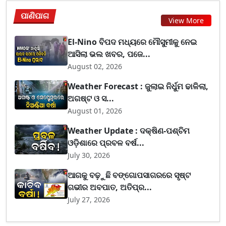
ପାଣିପାଗ
View More
El-Nino ବିପଦ ମଧ୍ୟରେ ମୌସୁମୀକୁ ନେଇ
ଆସିଲା ଭଲ ଖବର, ପଜେ...
August 02, 2026
Weather Forecast : ଜୁଲାଇ ନିର୍ଧୁମ ଢାଳିଲା,
ଅଗଷ୍ଟ ଓ ସ...
August 01, 2026
Weather Update : ଦକ୍ଷିଣ-ପଶ୍ଚିମ
ଓଡ଼ିଶାରେ ପ୍ରବଳ ବର୍ଷ...
July 30, 2026
ଆଗକୁ ବଢ଼ୁଛି ବଙ୍ଗୋପସାଗରରେ ସୃଷ୍ଟ
ଗଭୀର ଅବପାତ, ଅତିପ୍ର...
July 27, 2026