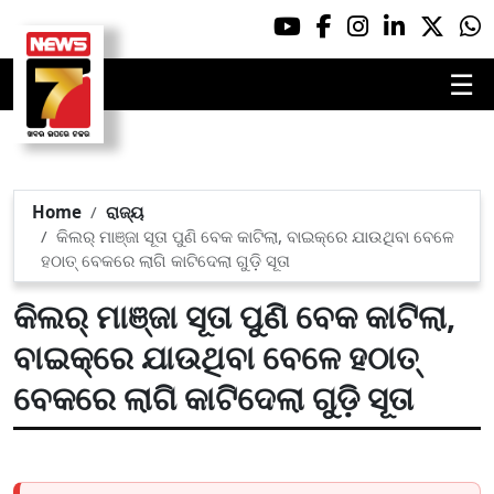
☰
Home
ରାଜ୍ୟ
କିଲର୍ ମାଞ୍ଜା ସୂତା ପୁଣି ବେକ କାଟିଲା, ବାଇକ୍‌ରେ ଯାଉଥିବା ବେଳେ
ହଠାତ୍ ବେକରେ ଲାଗି କାଟିଦେଲା ଗୁଡ଼ି ସୂତା
କିଲର୍ ମାଞ୍ଜା ସୂତା ପୁଣି ବେକ କାଟିଲା,
ବାଇକ୍‌ରେ ଯାଉଥିବା ବେଳେ ହଠାତ୍
ବେକରେ ଲାଗି କାଟିଦେଲା ଗୁଡ଼ି ସୂତା