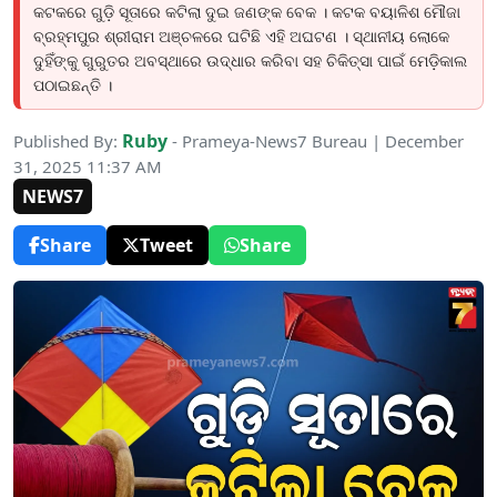
କଟକରେ ଗୁଡ଼ି ସୂତାରେ କଟିଲା ଦୁଇ ଜଣଙ୍କ ବେକ । କଟକ ବୟାଳିଶ ମୌଜା
ବ୍ରହ୍ମପୁର ଶ୍ରୀରାମ ଅଞ୍ଚଳରେ ଘଟିଛି ଏହି ଅଘଟଣ । ସ୍ଥାନୀୟ ଲୋକେ
ଦୁହିଁଙ୍କୁ ଗୁରୁତର ଅବସ୍ଥାରେ ଉଦ୍ଧାର କରିବା ସହ ଚିକିତ୍ସା ପାଇଁ ମେଡ଼ିକାଲ
ପଠାଇଛନ୍ତି ।
Ruby
Published By:
- Prameya-News7 Bureau | December
31, 2025 11:37 AM
NEWS7
Share
Tweet
Share