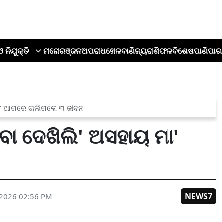
ଓ ନିଯୁକ୍ତି
ମନୋରଞ୍ଜନ
ଅପରାଧ
ଖେଳ
ବାଣିଜ୍ୟ
ରାଶିଫଳ
ବିଶେଷ
ପାଣିପାଗ
ୟ ମା' ଆଗରେ ଚାଲିଗଲେ ୩ ଜୀବନ
ଥିବା ଦେଖିଲି' ଅସହାୟ ମା'
NEWS7
 2026 02:56 PM