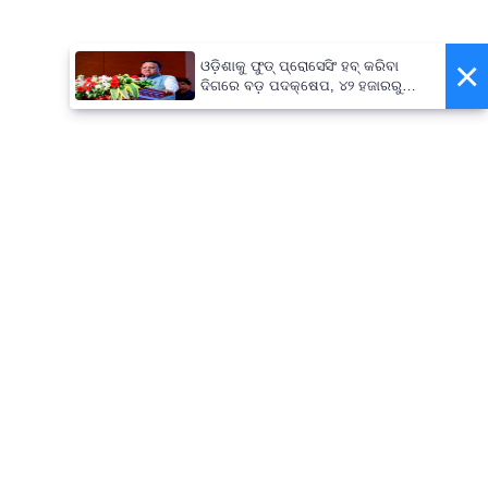
×
ଓଡ଼ିଶାକୁ ଫୁଡ୍ ପ୍ରୋସେସିଂ ହବ୍ କରିବା
ଦିଗରେ ବଡ଼ ପଦକ୍ଷେପ, ୪୨ ହଜାରରୁ
ଅଧିକ ନିଯୁକ୍ତି ସୁଯୋଗ