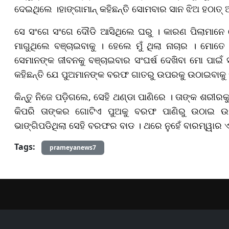
ଦେଇଥିଲେ ।ହାଙ୍ଗାମାନ୍ କହିଛନ୍ତି ସୋମବାର ସାନ ଝିଅ ହଠାତ୍ 
ସେ ସଂଗେ ସଂଗେ ଦୌଡି ଆସିଥିଲେ ଘରୁ । କାରଣ ପିଲାମାନେ 
ମାଗୁଥିଲେ ବଞ୍ଚାଇବାକୁ । ହେଲେ ମୁଁ ଥିଲା ନାଚାର । ମୋତେ ଚ
ସେମାନଙ୍କ ଜୀବନକୁ ବଞ୍ଚାଇବାର ସଂଘର୍ଷ ଦେଖିବା ମୋ ପାଇଁ ସା
କହିଛନ୍ତି ଯେ ପୁଅମାନଙ୍କ ବରଫ ଗାତରୁ ଉପରକୁ ଉଠାଇବାକୁ ପା
କିନ୍ତୁ ନିଜେ ପଡ଼ିଗଲେ, ସେହି ଥଣ୍ଡା ପାଣିରେ । ତାଙ୍କ ଶରୀରକ
କିପରି ତାଙ୍କର ଗୋଟିଏ ପୁଅକୁ ବରଫ ପାଣିରୁ ଉଠାଇ ଉ
ଭାଙ୍ଗିପଡିଥିଲା ସେହି ବରଫର ବାଡ । ଥରେ ନୁହେଁ ବାରମ୍ୱାର
Tags:
prameyanews7