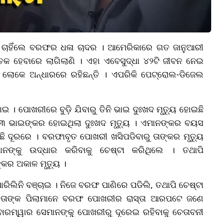
ାହିଁଲେ ବରଫର ଧଳା ଚାଦର । ଆମେରିକାରେ ଗତ ଜାନୁଆରୀ
 ହେବାରେ ଲାଗିଲାଣି । ଏହା ଏବେସୁଦ୍ଧା ୪୨ଟି ଜୀବନ ନେଇ
ଲୋକେ ଅନ୍ଧାରରେ ରହିଛନ୍ତି । ଏପରିକି ପେଟ୍ରୋଲ-ଡିଜେଲ
। ପୋଖରୀରେ ବୁଡ଼ି ଯିବାରୁ ତିନି ଭାଇ ଦୁଃଖଦ ମୃତ୍ୟୁ ହୋଇଛି
 ୩ ଭାଇଙ୍କର ହୋଇଥିଲା ଦୁଃଖଦ ମୃତ୍ୟୁ । ଏମାନଙ୍କର ବୟସ
ିଛି ଦୂରରେ । ବରଫାବୃତ ପୋଖରୀ ଖସିପଡିବାରୁ ତାଙ୍କର ମୃତ୍ୟୁ
ଙ୍କୁ ଉଦ୍ଧାର କରିବାକୁ ଚେଷ୍ଟା କରିଥିଲେ । ତଥାପି
କର ଅକାଳ ମୃତ୍ୟୁ ।
 ପାରିଲିନି ବଞ୍ଚାଇ । ନିଜେ ବରଫ ପାଣିରେ ପଡିଲି, ତଥାପି ଚେଷ୍ଟା
କ ତାଙ୍କ ପିଲାମାନେ ବରଫ ପୋଖରୀର ରାସ୍ତା ଆରପଟେ ଜଣେ
େ ବାରମ୍ୱାର ସେମାନଙ୍କୁ ପୋଖରୀରୁ ଦୂରେଇ ରହିବାକୁ ଚେତାବନୀ