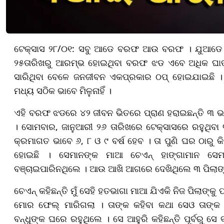
ଟେକ୍ସାସ ୨୮/୦୧: ସବୁ ଆଡେ ବରଫ ଆଉ ବରଫ । ଯୁଆଡେ ଚ
୨୫ତାରିଖରୁ ଆରମ୍ଭ ହୋଇଥିବା ବରଫ ଝଡ ଏବେ ଅଧିକ ଘାତକ
ସାରିଥିବା ବେଳେ ଜନଜୀବନ ଏକପ୍ରକାର ଠପ୍ ହୋଇଯାଇଛି । 
ମଧ୍ୟ ସଠିକ ଭାବେ ମିଳୁନାହିଁ ।
ଏହି ବରଫ ଝଡରେ ୪୨ ଜୀବନ ଭିତରେ ପ୍ରାଣ ହରାଇଛନ୍ତି ୩ ଭାଇ 
। ସୋମବାର, ଜାନୁଆରୀ ୨୬ ତାରିଖରେ ଟେକ୍ସାସରେ ରହୁଥିବା
କ୍ରମାଗତ ଭାବେ ୬, ୮ ଓ ୯ ବର୍ଷ ହେବ । ତା ପୁଣି ଘର ଠାରୁ କ
ହୋଇଛି । ସେମାନଙ୍କ ମାଆ ଚେଏନ୍ ହାଙ୍ଗାମାନ ସେମାନ
ବଞ୍ଚାଇପାରିନଥିଲେ । ଆଉ ଆଖି ଆଗରେ ଦେଖିଥିଲେ ୩ ପିଲାଙ୍
ଚେଏନ୍ କହିଛନ୍ତି ମୁଁ ସେହି ହତଭାଗା ମାଆ ଯିଏକି ନିଜ ପିଲାଙ୍କୁ
ମୋର ଫେଲ୍ ମାରିଗଲା । ତାଙ୍କ କହିବା କଥା ସେଓ ତାଙ୍
ବନ୍ଧୁଙ୍କ ଘରେ ରହୁଥିଲେ । ସେ ଆହୁରି କହିଛନ୍ତି ପୂର୍ବରୁ ସ