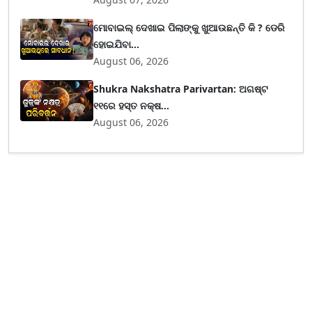
ମୋବାଇଲ୍ ଦେଖାଇ ପିଲାଙ୍କୁ ଖୁଆଉଛନ୍ତି କି ? ଡେରି
ହୋଇଯିବା...
August 06, 2026
Shukra Nakshatra Parivartan: ଅଗଷ୍ଟ
୧୧ରେ ହସ୍ତ ନକ୍ଷ...
August 06, 2026