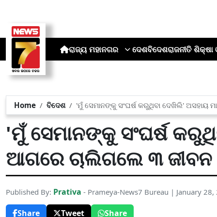
ରାଜ୍ୟ
ମହାନଗର
ଦେଶ
ବିଦେଶ
ରାଜନୀତି
ଶିକ୍ଷା 
Home
ବିଦେଶ
'ମୁଁ ସେମାନଙ୍କୁ ସଂଘର୍ଷ କରୁଥିବା ଦେଖିଲି' ଅସହା
'ମୁଁ ସେମାନଙ୍କୁ ସଂଘର୍ଷ କରୁ
ଆଗରେ ଚାଲିଗଲେ ୩ ଜୀବନ
Prativa
Published By:
- Prameya-News7 Bureau | January 28,
Share
Tweet
Share