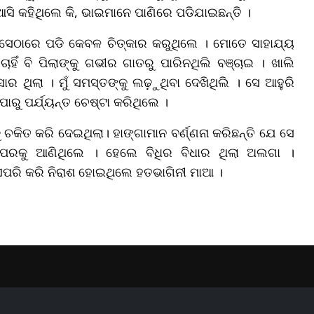
ଆସି କହିଥିଲେ କି, ଭାଇମାନେ ପାଣିରେ ପଡିଯାଇଛନ୍ତି ।
ସେଠାରେ ପଡି କେବଳ ଚିତ୍କାର କରୁଥିଲେ । ମୋତେ ସାହାଯ୍ୟ
ାହିଁ ବି ପିଲାଙ୍କୁ ଗଭୀର ଗାତରୁ ପାରିନଥିଲି ବଞ୍ଚାଇ । ଖାଲି
ର ଥିଲା । ମୁଁ ସମସ୍ତଙ୍କୁ ଲଢ଼ୁଥିବା ଦେଖିଥିଲି । ସେ ଆହୁରି
ରୁ ପର୍ଯ୍ୟନ୍ତ ଚେଷ୍ଟା କରିଥିଲେ ।
ୁ ଚକିତ କରି ଦେଇଥିଲା। ହାଙ୍ଗାମାନ ବର୍ଣ୍ଣନା କରିଛନ୍ତି ଯେ ସେ
ପରକୁ ଆଣିଥିଲେ । ହେଲେ ବିଧିର ବିଧାର ଥିଲା ଅଲଗା ।
 ଏପରି କରି ନିରାଶ ହୋଇଥିଲେ ହତଭାଗିନୀ ମାଆ ।