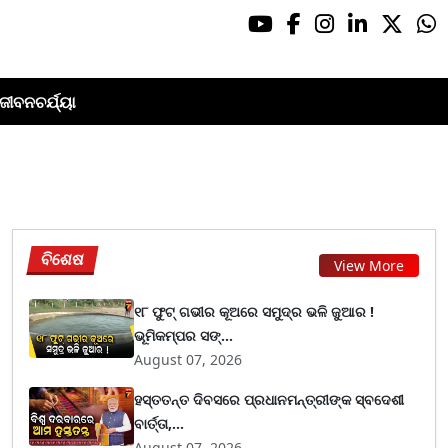
ଜୀବନଚର୍ଯ୍ୟା
ବିଶେଷ
View More
୧୮ ଫୁଟ୍ ଗଭୀର କୂଅରେ ସମୁଦ୍ର ଭଳି ଜୁଆର !
ଭୂମିକମ୍ପର ସଙ୍...
August 07, 2026
ହସ୍ତତନ୍ତ ଦିବସରେ ପ୍ରଧାନମନ୍ତ୍ରୀଙ୍କ ସ୍ବଦେଶୀ
ବାର୍ତ୍ତା,...
August 07, 2026