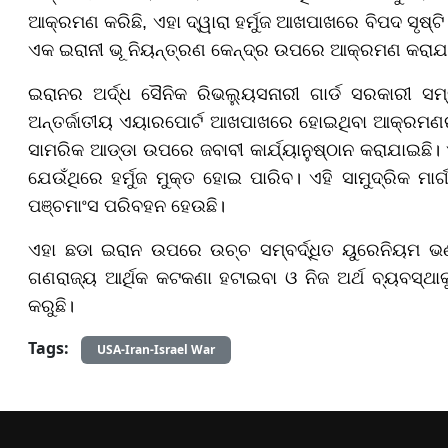
ଆକ୍ରମଣ କରିଛି, ଏହା ଦ୍ୱାରା ହର୍ମୁଜ ଆଖପାଖରେ ବିପଦ ସୃଷ୍
ଏକ ଇରାନୀ ଭୂ ନିୟନ୍ତ୍ରଣ କେନ୍ଦ୍ର ଉପରେ ଆକ୍ରମଣ କରାଯ
ଇରାନର ଅର୍ଦ୍ଧ ସୈନିକ ରିଭଲ୍ୟୁସନାରୀ ଗାର୍ଡ ସରକାରୀ ସ
ଅନ୍ତର୍ଜାତୀୟ ଏୟାରପୋର୍ଟ ଆଖପାଖରେ ହୋଇଥିବା ଆକ୍ରମଣର ପ
ସାମରିକ ଆଡ୍ଡା ଉପରେ ଜବାବୀ କାର୍ଯ୍ୟାନୁଷ୍ଠାନ କରାଯାଇଛି। ଏ
ଯେଉଁଥିରେ ହର୍ମୁଜ ମୁକ୍ତ ହୋଇ ପାରିବ। ଏହି ସାମୁଦ୍ରିକ 
ପଞ୍ଚମାଂସ ପରିବହନ ହେଉଛି।
ଏହା ଛଡା ଇରାନ ଉପରେ ଉଚ୍ଚ ସମ୍ବର୍ଦ୍ଧିତ ୟୁରେନିୟମ ଭଣ
ଗଣରାଜ୍ୟ ଆର୍ଥିକ କଟକଣା ହଟାଇବା ଓ ନିଜ ଅର୍ଥ ବ୍ୟବସ୍ଥାକୁ
କରୁଛି।
Tags:
USA-Iran-Israel War