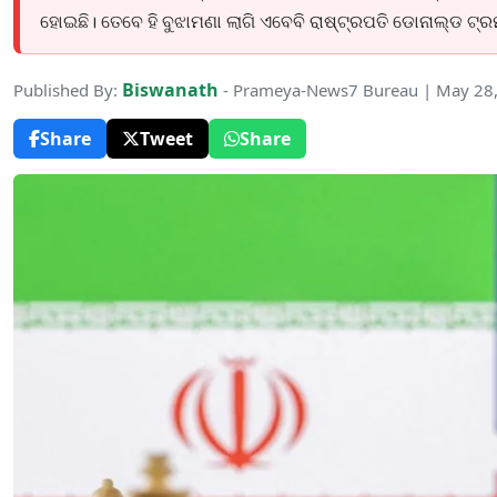
ହୋଇଛି। ତେବେ ହି ବୁଝାମଣା ଲାଗି ଏବେବି ରାଷ୍ଟ୍ରପତି ଡୋନାଲ୍ଡ ଟ୍ରମ୍ପ
Biswanath
Published By:
- Prameya-News7 Bureau | May 28
Share
Tweet
Share