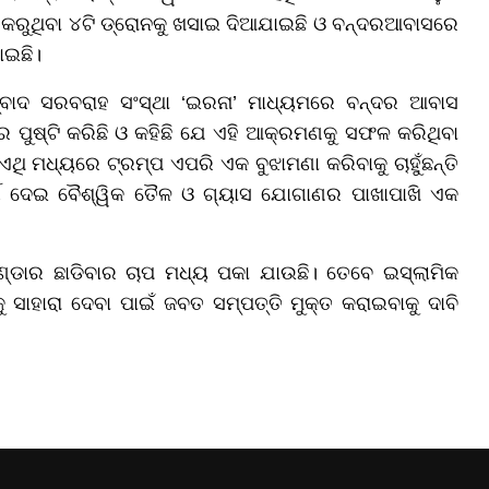
ଟି କରୁଥିବା ୪ଟି ଡ୍ରୋନକୁ ଖସାଇ ଦିଆଯାଇଛି ଓ ବନ୍ଦରଆବାସରେ
ାଇଛି।
ମ୍ବାଦ ସରବରାହ ସଂସ୍ଥା ‘ଇରନା’ ମାଧ୍ୟମରେ ବନ୍ଦର ଆବାସ
ୁଷ୍ଟି କରିଛି ଓ କହିଛି ଯେ ଏହି ଆକ୍ରମଣକୁ ସଫଳ କରିଥିବା
ଥି ମଧ୍ୟରେ ଟ୍ରମ୍ପ ଏପରି ଏକ ବୁଝାମଣା କରିବାକୁ ଚାହୁଁଛନ୍ତି
ମାର୍ଗ ଦେଇ ବୈଶ୍ୱିକ ତୈଳ ଓ ଗ୍ୟାସ ଯୋଗାଣର ପାଖାପାଖି ଏକ
୍ଡାର ଛାଡିବାର ଚାପ ମଧ୍ୟ ପକା ଯାଉଛି। ତେବେ ଇସ୍ଲାମିକ
 ସାହାରା ଦେବା ପାଇଁ ଜବତ ସମ୍ପତ୍ତି ମୁକ୍ତ କରାଇବାକୁ ଦାବି