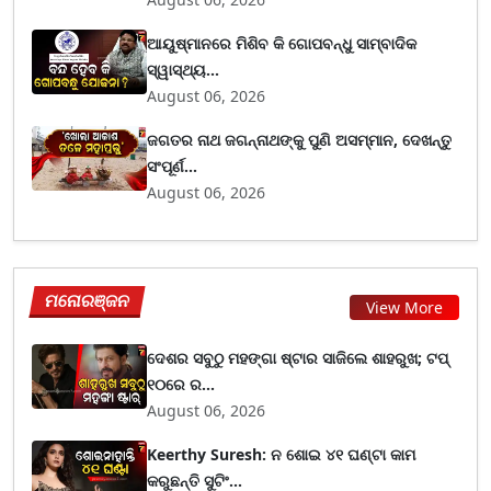
ଆୟୁଷ୍ମାନରେ ମିଶିବ କି ଗୋପବନ୍ଧୁ ସାମ୍ବାଦିକ
ସ୍ୱାସ୍ଥ୍ୟ...
August 06, 2026
ଜଗତର ନାଥ ଜଗନ୍ନାଥଙ୍କୁ ପୁଣି ଅସମ୍ମାନ, ଦେଖନ୍ତୁ
ସଂପୂର୍ଣ...
August 06, 2026
ମନୋରଞ୍ଜନ
View More
ଦେଶର ସବୁଠୁ ମହଙ୍ଗା ଷ୍ଟାର ସାଜିଲେ ଶାହରୁଖ; ଟପ୍‌
୧୦ରେ ର...
August 06, 2026
Keerthy Suresh: ନ ଶୋଇ ୪୧ ଘଣ୍ଟା କାମ
କରୁଛନ୍ତି ସୁଟିଂ...