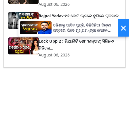
August 06, 2026
Rajpal Yadav:୧୬ କୋଟି ଋଣରେ ବୁଡିଲେ ରାଜପାଲ
ଯାଦବ, ବ୍ୟ...
×
ଓଡ଼ିଶାକୁ ଆସିବ ପୁଞ୍ଜି, ତିନିଦିନିଆ ଦିଲ୍ଲୀ
August 06, 2026
ଗସ୍ତରେ ଯିବେ ମୁଖ୍ୟମନ୍ତ୍ରୀ ମୋହନ
ମାଝୀ
Lock Upp 2 : ରିଆଲିଟି ଶୋ’ ‘ଲକ୍‌ଅପ୍’ ସିଜିନ-୨
ଜିତିଲେ...
August 06, 2026