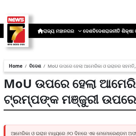
ରାଜ୍ୟ
ମହାନଗର
ଦେଶ
ବିଦେଶ
ରାଜନୀତି
ଶିକ୍ଷା 
Home
ବିଦେଶ
MoU ଉପରେ ହେଲା ଆମେରିକା ଓ ଇରାନର ସହମତି, ଏ
MoU ଉପରେ ହେଲା ଆମେରିକ
ଟ୍ରମ୍ପଙ୍କ ମଞ୍ଜୁରୀ ଉପରେ 
ଆମେରିକା ଓ ଇରାନ ମଧ୍ୟରେ ୬୦ ଦିନରେ ଏକ ମେମୋରେଣ୍ଡମ ଅଫ ଅ