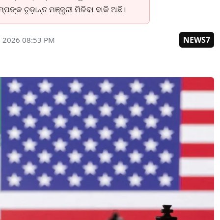
ଙ୍କ ଚୂଡ଼ାନ୍ତ ମଞ୍ଜୁରୀ ମିଳିବା ବାକି ଅଛି।
NEWS7
, 2026 08:53 PM