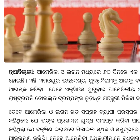
ନୂଆଦିଲ୍ଲୀ:
ଆମେରିକା ଓ ଇରାନ ମଧ୍ୟରେ ୬୦ ଦିନରେ ଏକ 
ହୋଇଛି। ଏହି ଏମଓୟୁର ଉଦ୍ଦେଶ୍ୟ ଯୁଦ୍ଧବିରାମକୁ ଆଗକୁ 
ଆରମ୍ଭ କରିବା। ତେବେ ଏକ୍ସିଓସ ଗୁରୁବାର ଆମେରିକୀୟ ଅଧି
ରାଷ୍ଟ୍ରପତି ଡୋନାଲ୍ଡ ଟ୍ରମ୍ପଙ୍କ ଚୂଡ଼ାନ୍ତ ମଞ୍ଜୁରୀ ମିଳିବା ବ
ତେବେ ଆମେରିକା ଓ ଇରାନ ଗତ ସପ୍ତାହ ବ୍ୟାପୀ ପରସ୍ପର
କହିଥିଲେ ଯେ ତାଙ୍କ ପ୍ରଶାସନ ଯୁଦ୍ଧ ସମାପ୍ତ କରିବା ପାଇ
କହିଥିଲା ଯେ ଦକ୍ଷିଣ ଇରାନରେ ମିଜାଇଲ ସ୍ଥଳ ଓ ସମୁଦ୍ରରେ
ଆକ୍ରମଣ କରିଛି। ତେବେ ଆମେରିକା ଅଧିକାରୀମାନେ ବୁଧବାର ବ