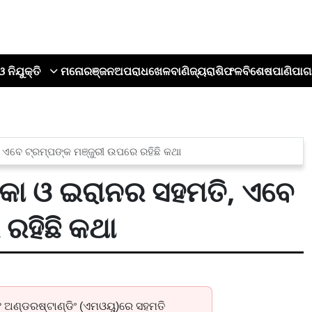
ଓ ନିଯୁକ୍ତି
ମନୋରଞ୍ଜନ
ଅପରାଧ
ଖେଳ
ବାଣିଜ୍ୟ
ରାଶିଫଳ
ବିଶେଷ
ପାଣିପାଗ
ବେ ଟ୍ରମ୍ପଙ୍କ ମଞ୍ଜୁରୀ ଉପରେ ରହିଛି କଥା
ା ଓ ଇରାନର ସହମତି, ଏବେ
ରହିଛି କଥା
ଣ୍ଡରଷ୍ଟାଣ୍ଡିଂ (ଏମଓୟୁ)ରେ ସହମତି