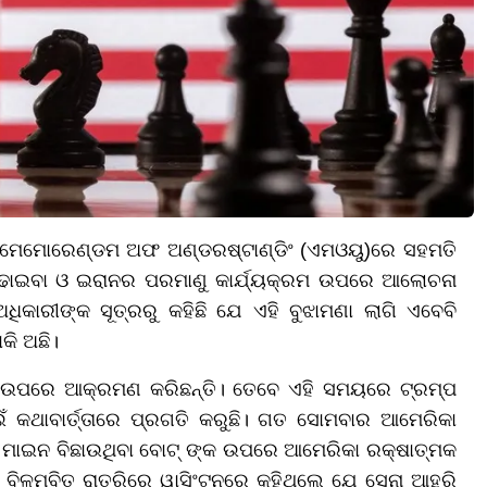
ମେମୋରେଣ୍ଡମ ଅଫ ଅଣ୍ଡରଷ୍ଟାଣ୍ଡିଂ (ଏମଓୟୁ)ରେ ସହମତି
ବଢାଇବା ଓ ଇରାନର ପରମାଣୁ କାର୍ଯ୍ୟକ୍ରମ ଉପରେ ଆଲୋଚନା
କାରୀଙ୍କ ସୂତ୍ରରୁ କହିଛି ଯେ ଏହି ବୁଝାମଣା ଲାଗି ଏବେବି
ାକି ଅଛି।
 ଉପରେ ଆକ୍ରମଣ କରିଛନ୍ତି। ତେବେ ଏହି ସମୟରେ ଟ୍ରମ୍ପ
ଁ କଥାବାର୍ତ୍ତାରେ ପ୍ରଗତି କରୁଛି। ଗତ ସୋମବାର ଆମେରିକା
 ମାଇନ ବିଛାଉଥିବା ବୋଟ୍ ଙ୍କ ଉପରେ ଆମେରିକା ରକ୍ଷାତ୍ମକ
ିଳମ୍ବିତ ରାତ୍ରିରେ ୱାସିଂଟନରେ କହିଥିଲେ ଯେ ସେନା ଆହୁରି