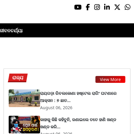
ଜୀବନଚର୍ଯ୍ୟା
ରାଜ୍ୟ
View More
ରାୟଗଡ଼ା ରିବଲକୋଣା ହଷ୍ଟେଲ ରାଗିଂ ଘଟଣାରେ
ଆକ୍ସନ : ୭ ଛାତ...
August 06, 2026
କାହାକୁ କିଛି କହିବୁନି, ଜଣାଇଲେ ତତେ ହାଣି ଖଣ୍ଡ
ଖଣ୍ଡ କରି...
August 06, 2026