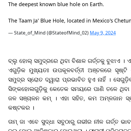
The deepest known blue hole on Earth.
The Taam Ja' Blue Hole, located in Mexico's Chetuma
— State_of_Mind (@StateofMind_02)
May 9, 2024
ବ୍ଲୁ ହୋଲ୍ ସମୁଦ୍ରରେ ଥିବା ବିଶାଳ ଗର୍ତ୍ତକୁ ବୁଝାଏ । 
ଏଗୁଡ଼ିକ ମୁଖ୍ୟତଃ ଉପକୂଳବର୍ତ୍ତୀ ଅଞ୍ଚଳରେ ସୃଷ୍ଟି
ସମୁଦ୍ର ସ୍ରୋତ ଦ୍ୱାରା ପ୍ରଭାବିତ ହୁଏ ନାହିଁ । ସେଗ
ସିଙ୍କହୋଲଗୁଡ଼ିକୁ କେତେକ ସମୟରେ ପାଣି ତଳେ ଥିବା ଗ
ଜଳ ସଞ୍ଚାଳନ କମ୍ । ଏହା ସହିତ, କମ ଅମ୍ଳଜାନ ସ୍ତ
କଷ୍ଟକର ।
ତାମ୍ ଜା ଏବେ ସୁଦ୍ଧା ସବୁଠାରୁ ଗଭୀର ନୀଳ ଗର୍ତ୍ତ ଭା
ବ୍ଲୁ ହୋଲ୍ ଆବିଷ୍କାର ହୋଇଥିଲା । ଫରାସୀ ପରିବ୍ରାଜକ ର