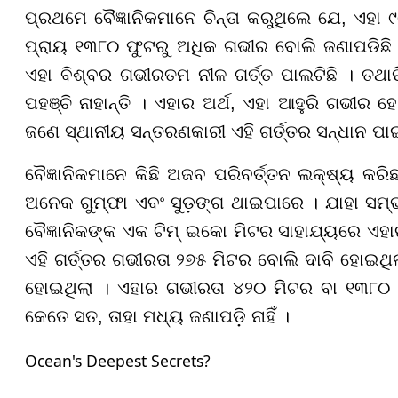
ପ୍ରଥମେ ବୈଜ୍ଞାନିକମାନେ ଚିନ୍ତା କରୁଥିଲେ ଯେ, ଏହା
ପ୍ରାୟ ୧୩୮୦ ଫୁଟରୁ ଅଧିକ ଗଭୀର ବୋଲି ଜଣାପଡିଛି । 
ଏହା ବିଶ୍ବର ଗଭୀରତମ ନୀଳ ଗର୍ତ୍ତ ପାଲଟିଛି । ତଥାପି
ପହଞ୍ଚି ନାହାନ୍ତି । ଏହାର ଅର୍ଥ, ଏହା ଆହୁରି ଗଭୀର ହ
ଜଣେ ସ୍ଥାନୀୟ ସନ୍ତରଣକାରୀ ଏହି ଗର୍ତ୍ତର ସନ୍ଧାନ ପା
ବୈଜ୍ଞାନିକମାନେ କିଛି ଅଜବ ପରିବର୍ତ୍ତନ ଲକ୍ଷ୍ୟ କରିଛନ
ଅନେକ ଗୁମ୍ଫା ଏବଂ ସୁଡ଼ଙ୍ଗ ଥାଇପାରେ । ଯାହା ସମ୍
ବୈଜ୍ଞାନିକଙ୍କ ଏକ ଟିମ୍ ଇକୋ ମିଟର ସାହାଯ୍ୟରେ ଏହ
ଏହି ଗର୍ତ୍ତର ଗଭୀରତା ୨୭୫ ମିଟର ବୋଲି ଦାବି ହୋଇଥି
ହୋଇଥିଲା । ଏହାର ଗଭୀରତା ୪୨୦ ମିଟର ବା ୧୩୮୦ ଫୁଟ
କେତେ ସତ, ତାହା ମଧ୍ୟ ଜଣାପଡ଼ି ନାହିଁ ।
Ocean's Deepest Secrets?