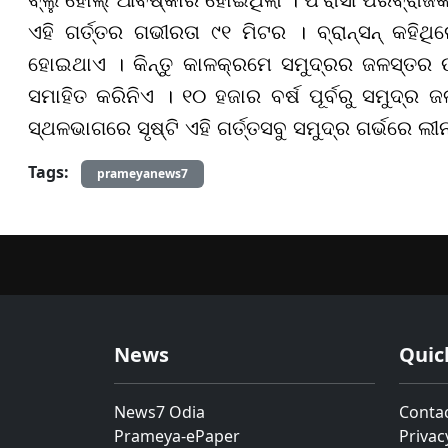
ଏହି ଗର୍ତ୍ତର ଗଭୀରତା ୯୧ ମିଟର । ବ୍ରାନ୍ସନ୍ କହିଥି
ହୋଇଥାଏ । କିନ୍ତୁ କାଳକ୍ରମେ ସମୁଦ୍ରର ଜଳସ୍ତର ଉ
ସମାହିତ କରିନିଏ । ୧୦ ହଜାର ବର୍ଷ ପୂର୍ବରୁ ସମୁଦ୍ର
ସ୍ଥଳଭାଗରେ ସୃଷ୍ଟି ଏହି ଗର୍ତ୍ତସବୁ ସମୁଦ୍ର ଗର୍ଭରେ ଲ
Tags:
prameyanews7
News
Quic
News7 Odia
Conta
Prameya-ePaper
Privac