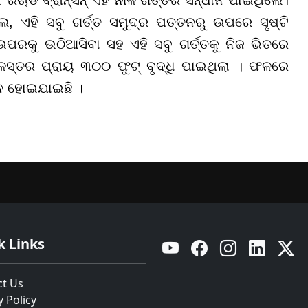
ଲେ, ଏହି ସବୁ ଗର୍ତ୍ତ ସମୁଦ୍ର ପତ୍ତନରୁ ଉପରେ ସୃଷ୍ଟି
ପରକୁ ଉଠିଆସିବା ସହ ଏହି ସବୁ ଗର୍ତ୍ତକୁ ନିଜ ଭିତରେ
 ଜଳସ୍ତର ପ୍ରାୟ ୩୦୦ ଫୁଟ୍ ବୃଦ୍ଧି ପାଇଥିଲା । ଫଳରେ
ୀନ ହୋଇଯାଇଛି ।
k Links
YouTube
Facebook
Instagram
Linkedin
Twitt
ct Us
y Policy