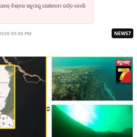
 ହୋଲ୍ ବିଶ୍ବର ସବୁଠାରୁ ଗଭୀରତମ ଗର୍ତ୍ତ ବୋଲି
NEWS7
 2026 05:50 PM