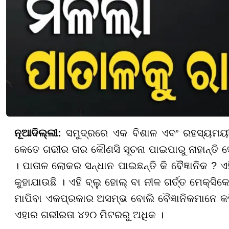
ନୂଆଦିଲ୍ଲୀ:
ସମୁଦ୍ରରେ ଏକ ବିଶାଳ ଏବଂ ରହସ୍ୟମୟୀ ଗର୍ତ
କେତେ ଗଭୀର ତାର କୌଣସି ସୂଚନା ପାଇପାରୁ ନାହାନ୍ତି ସେ
। ପାତାଳ ଲୋକର ସନ୍ଧାନ ପାଇଛନ୍ତି କି ବୈଜ୍ଞାନିକ ? ଏ
କୁହାଯାଉଛି । ଏହି ବ୍ଲୁ ହୋଲ୍ ବା ନୀଳ ଗର୍ତ୍ତ ମେକ
ମାପିବା ଏକପ୍ରକାର ଅସମ୍ଭ ବୋଲି ବୈଜ୍ଞାନିକମାନେ କହିଛନ
ଏହାର ଗଭୀରତା ୪୨୦ ମିଟରରୁ ଅଧିକ ।