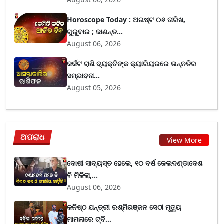
Horoscope Today : ଅଗଷ୍ଟ ୦୬ ତାରିଖ,
ଗୁରୁବାର ; ଜାଣନ୍ତ...
August 06, 2026
କର୍କଟ ରାଶି ବ୍ୟକ୍ତିଙ୍କ କ୍ୟାରିୟରରେ ଉନ୍ନତିର
ସମ୍ଭାବନା...
August 05, 2026
ଅପରାଧ
View More
ଦୋଷୀ ସାବ୍ୟସ୍ତ ହେଲେ, ୧୦ ବର୍ଷ ଜେଲଦଣ୍ଡାଦେଶ
ବି ମିଳିଲା,...
August 06, 2026
କନିଷ୍ଠ ଯନ୍ତ୍ରୀ ରଶ୍ମିରଞ୍ଜନ ସେଠୀ ମୃତ୍ୟୁ
ମାମଲାରେ ଟ୍ବି...