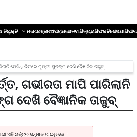
ଓ ନିଯୁକ୍ତି
ମନୋରଞ୍ଜନ
ଅପରାଧ
ଖେଳ
ବାଣିଜ୍ୟ
ରାଶିଫଳ
ବିଶେଷ
ପାଣିପାଗ
ନି ମେସିନ୍; ଭିତରେ ଗୁମ୍ଫା-ସୁଡ଼ଙ୍ଗ ଦେଖି ବୈଜ୍ଞାନିକ ତାଜୁବ୍‌
ତ୍ତ, ଗଭୀରତା ମାପି ପାରିଲାନି
ଗ ଦେଖି ବୈଜ୍ଞାନିକ ତାଜୁବ୍‌
ରୀ ଏହି ଗର୍ତ୍ତର ସନ୍ଧାନ ପାଇଥିଲେ ।