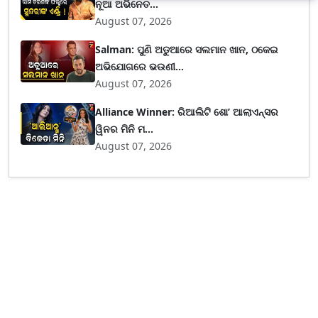
ନୂଆ ଅଭିନେତ...
August 07, 2026
Salman: ପୁଣି ଅଡୁଆରେ ସଲମାନ ଖାନ, ଠକେଇ
ଅଭିଯୋଗରେ ଭଉଣୀ...
August 07, 2026
Alliance Winner: ରିଆଲିଟି ଶୋ’ ଆଲାଏନ୍ସର
ୱିନର ମିନି ମ...
August 07, 2026