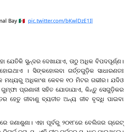
l Bay 🇲🇽 ️
pic.twitter.com/bKwlDzE1Il
ଏହା ଯେତିକି ସୁନ୍ଦର ଦେଖାଯାଏ, ତାଠୁ ଅଧିକ ବିପଦପୂର୍ଣ୍ଣ।
 ହୋଇଥାଏ । ସିଙ୍କହୋଲବା ଗର୍ତ୍ତଗୁଡ଼ିକ ସାଧାରଣତଃ
ୁଡ଼ିକ ମଧ୍ୟରୁ ଅଧିକାଂଶ କେବଳ ୧୦ ମିଟର ଗଭୀର। ଯଦିଓ
ୁମ୍ଫା ପ୍ରଣାଳୀ ସହିତ ଯୋଡାଯାଏ, କିନ୍ତୁ ସେଗୁଡ଼ିକର
ର ହେତୁ ଜୀବାଣୁ ବ୍ୟତୀତ ଅନ୍ୟ ଜୀବ ବୃଦ୍ଧି ପାଇବା
ବରେ ଜଣାଶୁଣା। ଏହା ପୂର୍ବରୁ ୨୦୧୮ରେ ବେଲିଜର ଗ୍ରେଟ୍
ିଚାର୍ଡ ବ୍ରାନ୍ସନ୍ ଏହି ନୀଳ ଗର୍ତ୍ତର ସନ୍ଧାନ ପାଇଥିଲେ।