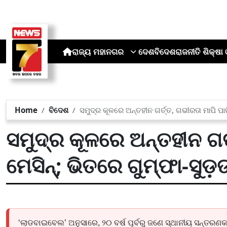
ରାଜ୍ୟ
ମହାନଗର
ଦେଶ
ବିଦେଶ
ରାଜନୀତି
ଶିକ୍ଷା 
Home
ବିଦେଶ
ସମୁଦ୍ର କୂଳରେ ଅନ୍ତହୀନ ଗର୍ତ୍ତ, ଗଭୀରତା ମାପି ପାରିଲା
ସମୁଦ୍ର କୂଳରେ ଅନ୍ତହୀନ ଗର୍
ମେସିନ୍; ଭିତରେ ଗୁମ୍ଫା-ସୁଡ଼ଙ୍
‘ଲାଡବାଇବେଲ’ ଅନୁସାରେ, ୨୦ ବର୍ଷ ପୂର୍ବରୁ ଜଣେ ସ୍ଥାନୀୟ ସନ୍ତରଣକା