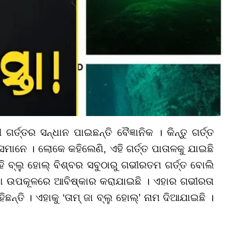
୍ତର ସନ୍ଧାନ ପାଇଛନ୍ତି ବୈଜ୍ଞାନିକ । କିନ୍ତୁ ଗର୍ତ୍ତ
ମାନେ । ଲୋକେ କହିଲେଣି, ଏହି ଗର୍ତ୍ତ ପାତାଳକୁ ଯାଇଛି
ହି ବ୍ଲୁ ହୋଲ୍ ବିଶ୍ବର ସବୁଠାରୁ ଗଭୀରତମ ଗର୍ତ୍ତ ବୋଲି
୍ସିକୋ ଉପକୂଳରେ ଆବିଷ୍କାର କରାଯାଇଛି । ଏହାର ଗଭୀରତା
୍ତି । ଏହାକୁ ‘ତାମ୍ ଜା ବ୍ଲୁ ହୋଲ୍’ ନାମ ଦିଆଯାଇଛି ।