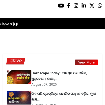
ଜୀବନଚର୍ଯ୍ୟା
ରାଶିଫଳ
View More
Horoscope Today : ଅଗଷ୍ଟ ୦୭ ତାରିଖ,
ଶୁକ୍ରବାର ; ଜାଣନ୍...
August 07, 2026
ସିଂହ ରାଶି ବ୍ୟକ୍ତିଙ୍କ ସାମାଜିକ ସମ୍ମାନ ବଢ଼ିବ, ନୂଆ
କାମ...
August 06, 2026