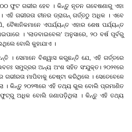
 ୯୦୦ ଫୁଟ ଗଭୀର ହେବ । କିନ୍ତୁ ନୂତନ ଗବେଷଣାରୁ ଏହା
ଏହି ଗଭୀରତା ଚୀନର ଡ୍ରାଗନ୍ ଗର୍ତ୍ତଠୁ ଅଧିକ । ଏବେ
, ବୈଜ୍ଞାନିକମାନେ ଏପର୍ଯ୍ୟନ୍ତ ଏହାର ଶେଷ ପର୍ଯ୍ୟନ୍ତ
ୋଇପାରେ । ‘ଲାଡବାଇବେଲ’ ଅନୁସାରେ, ୨୦ ବର୍ଷ ପୂର୍ବରୁ
ଇଥିଲେ ବୋଲି କୁହାଯାଏ ।
୍ତି । ସେମାନେ ବିଶ୍ୱାସ କରୁଛନ୍ତି ଯେ, ଏହି ଗର୍ତ୍ତରେ
ଭବତଃ ସମୁଦ୍ରର ଅନ୍ୟ ଅଂଶ ସହିତ ସଂଯୁକ୍ତ। ୨୦୨୧ରେ
ାର ଗଭୀରତା ମାପିବାକୁ ଚେଷ୍ଟା କରିଥିଲେ । ସେତେବେଳେ
ଲା । କିନ୍ତୁ ୨୦୨୩ରେ ଏହି ତଥ୍ୟ ଭୁଲ ବୋଲି ପ୍ରମାଣିତ
୍ରୁ ଅଧିକ ବୋଲି ଜଣାପଡ଼ିଥିଲା । କିନ୍ତୁ ଏହି ତଥ୍ୟ