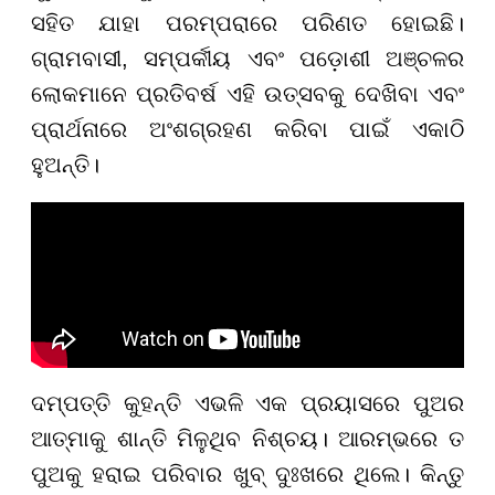
ସହିତ ଯାହା ପରମ୍ପରାରେ ପରିଣତ ହୋଇଛି।
ଗ୍ରାମବାସୀ, ସମ୍ପର୍କୀୟ ଏବଂ ପଡ଼ୋଶୀ ଅଞ୍ଚଳର
ଲୋକମାନେ ପ୍ରତିବର୍ଷ ଏହି ଉତ୍ସବକୁ ଦେଖିବା ଏବଂ
ପ୍ରାର୍ଥନାରେ ଅଂଶଗ୍ରହଣ କରିବା ପାଇଁ ଏକାଠି
ହୁଅନ୍ତି।
​​​​​​​ଦମ୍ପତ୍ତି କୁହନ୍ତି ଏଭଳି ଏକ ପ୍ରୟାସରେ ପୁଅର
ଆତ୍ମାକୁ ଶାନ୍ତି ମିଳୁଥିବ ନିଶ୍ଚୟ। ଆରମ୍ଭରେ ତ
ପୁଅକୁ ହରାଇ ପରିବାର ଖୁବ୍ ଦୁଃଖରେ ଥିଲେ। କିନ୍ତୁ