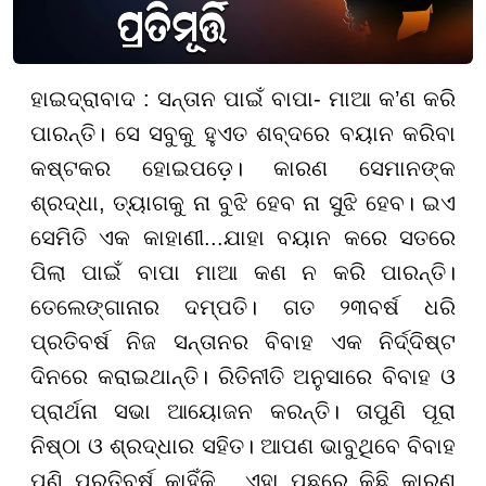
ହାଇଦ୍ରାବାଦ : ସନ୍ତାନ ପାଇଁ ବାପା- ମାଆ କ’ଣ କରି
ପାରନ୍ତି। ସେ ସବୁକୁ ହୁଏତ ଶବ୍ଦରେ ବୟାନ କରିବା
କଷ୍ଟକର ହୋଇପଡ଼େ। କାରଣ ସେମାନଙ୍କ
ଶ୍ରଦ୍ଧା, ତ୍ୟାଗକୁ ନା ବୁଝି ହେବ ନା ସୁଝି ହେବ। ଇଏ
ସେମିତି ଏକ କାହାଣୀ...ଯାହା ବୟାନ କରେ ସତରେ
ପିଲା ପାଇଁ ବାପା ମାଆ କଣ ନ କରି ପାରନ୍ତି।
ତେଲେଙ୍ଗାନାର ଦମ୍ପତି। ଗତ ୨୩ବର୍ଷ ଧରି
ପ୍ରତିବର୍ଷ ନିଜ ସନ୍ତାନର ବିବାହ ଏକ ନିର୍ଦ୍ଦିଷ୍ଟ
ଦିନରେ କରାଇଥାନ୍ତି। ରିତିନୀତି ଅନୁସାରେ ବିବାହ ଓ
ପ୍ରାର୍ଥନା ସଭା ଆୟୋଜନ କରନ୍ତି। ତାପୁଣି ପୂରା
ନିଷ୍ଠା ଓ ଶ୍ରଦ୍ଧାର ସହିତ। ଆପଣ ଭାବୁଥିବେ ବିବାହ
ପୁଣି ପ୍ରତିବର୍ଷ କାହିଁକି , ଏହା ପଛରେ କିଛି କାରଣ