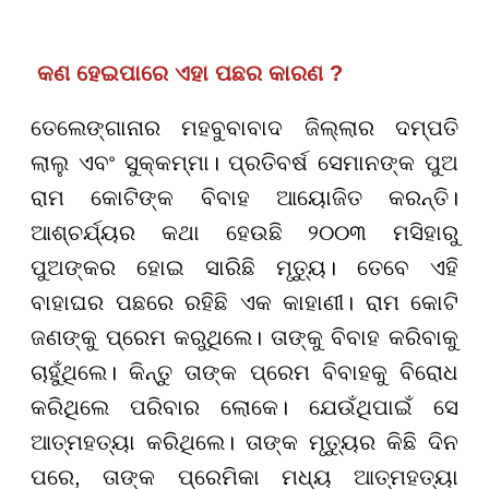
କଣ ହେଇପାରେ ଏହା ପଛର କାରଣ ?
ତେଲେଙ୍ଗାନାର ମହବୁବାବାଦ ଜିଲ୍ଲାର ଦମ୍ପତି
ଲାଲୁ ଏବଂ ସୁକ୍କମ୍ମା। ପ୍ରତିବର୍ଷ ସେମାନଙ୍କ ପୁଅ
ରାମ କୋଟିଙ୍କ ବିବାହ ଆୟୋଜିତ କରନ୍ତି।
ଆଶ୍ଚର୍ଯ୍ୟର କଥା ହେଉଛି ୨୦୦୩ ମସିହାରୁ
ପୁଅଙ୍କର ହୋଇ ସାରିଛି ମୃତ୍ୟୁ। ତେବେ ଏହି
ବାହାଘର ପଛରେ ରହିଛି ଏକ କାହାଣୀ। ରାମ କୋଟି
ଜଣଙ୍କୁ ପ୍ରେମ କରୁଥିଲେ। ତାଙ୍କୁ ବିବାହ କରିବାକୁ
ଚାହୁଁଥିଲେ। କିନ୍ତୁ ତାଙ୍କ ପ୍ରେମ ବିବାହକୁ ବିରୋଧ
କରିଥିଲେ ପରିବାର ଲୋକେ। ଯେଉଁଥିପାଇଁ ସେ
ଆତ୍ମହତ୍ୟା କରିଥିଲେ। ତାଙ୍କ ମୃତ୍ୟୁର କିଛି ଦିନ
ପରେ, ତାଙ୍କ ପ୍ରେମିକା ମଧ୍ୟ ଆତ୍ମହତ୍ୟା