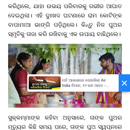
କରିଥିଲେ, ଯାହା ଉଭୟ ପରିବାରକୁ ଗଭୀର ଆଘାତ
ଦେଇଥିଲା। ଏହି ଦୁଃଖଦ ଘଟଣାରେ ରାମ କୋଟିଙ୍କ
ବାପାମାଆ ଭାଙ୍ଗି ପଡ଼ିଥିଲେ। କିନ୍ତୁ ନିଜ ପୁଅର
ସ୍ମୃତିକୁ ତାଜା କରି ରଖିବାକୁ ଏକ ଉପାୟ ବାଛିଥିଲେ।
×
ମଝି ଆକାଶରେ ଦୋହଲିଲା Air
India ବିମାନ, ୧୨ ଜଣ ଆହତ -
PrameyaNews7
ସୁକ୍କମ୍ମାଙ୍କ କହିବା ଅନୁସାରେ, ତାଙ୍କ ପୁଅର
ମୃତ୍ୟୁର କିଛି ସମୟ ପରେ, ତାଙ୍କ ପୁଅ ସ୍ୱପ୍ନରେ