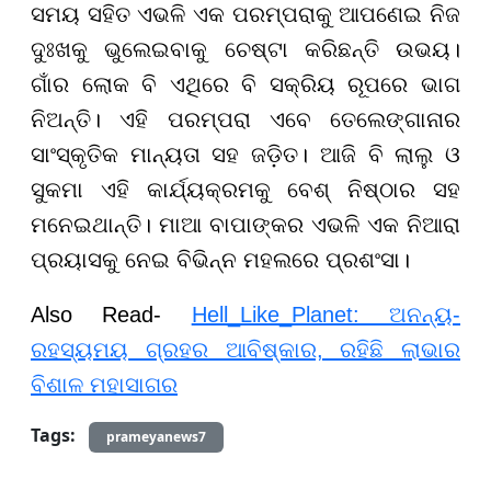
ସମୟ ସହିତ ଏଭଳି ଏକ ପରମ୍ପରାକୁ ଆପଣେଇ ନିଜ
ଦୁଃଖକୁ ଭୁଲେଇବାକୁ ଚେଷ୍ଟା କରିଛନ୍ତି ଉଭୟ।
ଗାଁର ଲୋକ ବି ଏଥିରେ ବି ସକ୍ରିୟ ରୂପରେ ଭାଗ
ନିଅନ୍ତି। ଏହି ପରମ୍ପରା ଏବେ ତେଲେଙ୍ଗାନାର
ସାଂସ୍କୃତିକ ମାନ୍ୟତା ସହ ଜଡ଼ିତ। ଆଜି ବି ଲାଲୁ ଓ
ସୁକମା ଏହି କାର୍ଯ୍ୟକ୍ରମକୁ ବେଶ୍ ନିଷ୍ଠାର ସହ
ମନେଇଥାନ୍ତି। ମାଆ ବାପାଙ୍କର ଏଭଳି ଏକ ନିଆରା
ପ୍ରୟାସକୁ ନେଇ ବିଭିନ୍ନ ମହଲରେ ପ୍ରଶଂସା।
Also Read-
Hell_Like_Planet: ଅନନ୍ୟ-
ରହସ୍ୟମୟ ଗ୍ରହର ଆବିଷ୍କାର, ରହିଛି ଲାଭାର
ବିଶାଳ ମହାସାଗର
Tags:
prameyanews7