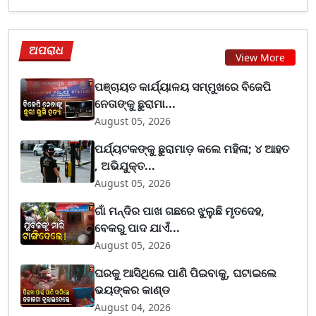
ଅପରାଧ
View More
ପଞ୍ଚାୟତ କାର୍ଯ୍ୟାଳୟ ସମ୍ମୁଖରେ ବିଜେପି
ନେତାଙ୍କୁ ଛୁରାମା...
August 05, 2026
ପର୍ଯ୍ୟଟକଙ୍କୁ ଛୁରାମାଡ଼ କଲେ ମହିଳା; ୪ ଆହତ
, ଅଭିଯୁକ୍ତ...
August 05, 2026
ଗାଁ ମନ୍ଦିର ପାଖ ଗଛରେ ଝୁଲୁଛି ମୃତଦେହ,
ବେକରୁ ପାଦ ଯାଏଁ...
August 05, 2026
ଘରକୁ ଆସିଥିଲେ ପାଣି ପିଇବାକୁ, ଘଟାଇଲେ
ଭୟଙ୍କର କାଣ୍ଡ
August 04, 2026