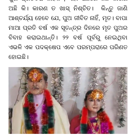
ଅଛି କି। କାରଣ ତ ଖାସ୍ ନିଶ୍ଚିତ। କିନ୍ତୁ ଜାଣି
ଆଶ୍ଚର୍ଯ୍ୟ ହେବେ ଯେ, ପୁଅ ଜୀବିତ ନାହିଁ, ମୃତ। ବାପା
ମାଆ ପ୍ରତି ବର୍ଷ ଏକ ସୂତନ୍ତ୍ର ଦିନରେ ମୃତ ପୁଅର
ବିବାହ କରାଇଥାନ୍ତି। ୨୨ ବର୍ଷ ପୂର୍ବରୁ ନେଇଥିବା
ଏଭଳି ଏକ ପଦକ୍ଷେପ ଏବେ ପରମ୍ପରାରେ ପରିଣତ
ହୋଇଛି।