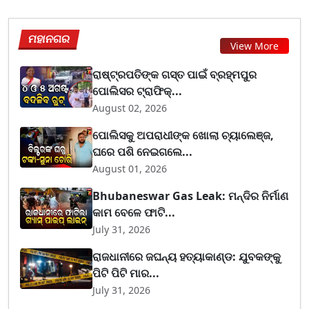
ମହାନଗର
View More
ରାଷ୍ଟ୍ରପତିଙ୍କ ଗସ୍ତ ପାଇଁ ବ୍ରହ୍ମପୁର
ପୋଲିସର ଟ୍ରାଫିକ୍...
August 02, 2026
ପୋଲିସକୁ ଅପରାଧୀଙ୍କ ଖୋଲା ଚ୍ୟାଲେଞ୍ଜ,
ଘରେ ପଶି ନେଇଗଲେ...
August 01, 2026
Bhubaneswar Gas Leak: ମନ୍ଦିର ନିର୍ମାଣ
କାମ ବେଳେ ଫାଟି...
July 31, 2026
ରାଜଧାନୀରେ ଜଘନ୍ୟ ହତ୍ୟାକାଣ୍ଡ: ଯୁବକଙ୍କୁ
ପିଟି ପିଟି ମାର...
July 31, 2026