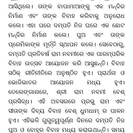
ଆସିଥିଲେ। ତାଙ୍କ ବାପାମାଆଙ୍କୁ ଏକ ମନ୍ଦିର
ନିର୍ମାଣ ଏବଂ ତାଙ୍କ ବିବାହ କରିବାକୁ ଅନୁରୋଧ
କଲେ। ଏହା ପରେ ଦମ୍ପତି ନିଜ ଘରେ ଏକ ଛୋଟ
ମନ୍ଦିର ନିର୍ମାଣ କଲେ। ପୁଅ ଏବଂ ତାଙ୍କ
ପ୍ରେମିକାଙ୍କ ମୂର୍ତ୍ତି ସ୍ଥାପନ କଲେ। ସେବେଠାରୁ,
ଦମ୍ପତି ପ୍ରତିବର୍ଷ ରାମ ନବମୀରେ ଏକ ପାରମ୍ପରିକ
ବିବାହ ଉତ୍ସବ ଆୟୋଜନ କରି ଆସୁଛନ୍ତି। ବିବାହ
ସଠିକ୍ ରୀତିନୀତିରେ ଅନୁଷ୍ଠିତ ହୁଏ। ପ୍ରାର୍ଥନା ଓ
ଭୋଜିଭାତର ଆୟୋଜନ ମଧ୍ୟ ହୁଏ।
ତେଲେଙ୍ଗାନାରେ, ଶ୍ରୀ ରାମ ନବମୀ ବେଶ୍
ପ୍ରସିଦ୍ଧ। ଏହି ଅବସରରେ ପ୍ରଭୁ ରାମ ଏବଂ
ସୀତାଙ୍କ ଦିବ୍ୟ ବିବାହ ବେଶ୍ ଧୁମଧାମ୍ ର ପାଳନ
ହୁଏ। ଏହିଭଳି ଗୁରୁତ୍ୱପୂର୍ଣ୍ଣ ଦିନରେ ଦମ୍ପତି ନିଜ
ପୁଅ ଓ ବୋହୂର ବିବାହ ମଧ୍ୟ କରାଇଥାନ୍ତି। ସମୟ