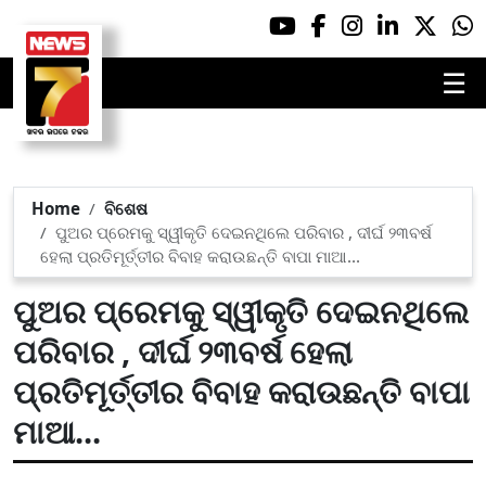
☰
Home
ବିଶେଷ
ପୁଅର ପ୍ରେମକୁ ସ୍ୱୀକୃତି ଦେଇନଥିଲେ ପରିବାର , ଦୀର୍ଘ ୨୩ବର୍ଷ
ହେଲା ପ୍ରତିମୂର୍ତ୍ତୀର ବିବାହ କରାଉଛନ୍ତି ବାପା ମାଆ...
ପୁଅର ପ୍ରେମକୁ ସ୍ୱୀକୃତି ଦେଇନଥିଲେ
ପରିବାର , ଦୀର୍ଘ ୨୩ବର୍ଷ ହେଲା
ପ୍ରତିମୂର୍ତ୍ତୀର ବିବାହ କରାଉଛନ୍ତି ବାପା
ମାଆ...