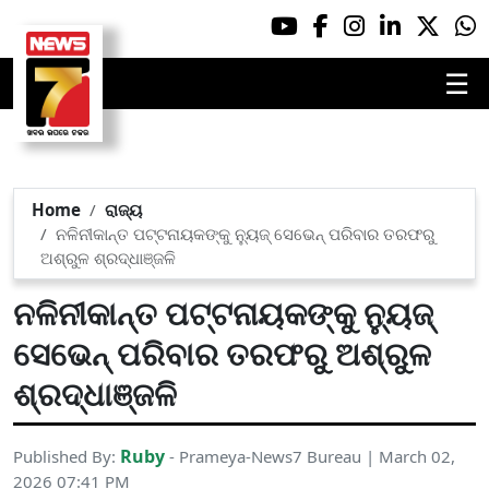
☰
Home
ରାଜ୍ୟ
ନଳିନୀକାନ୍ତ ପଟ୍ଟନାୟକଙ୍କୁ ନ୍ୟୁଜ୍ ସେଭେନ୍ ପରିବାର ତରଫରୁ
ଅଶ୍ରୁଳ ଶ୍ରଦ୍ଧାଞ୍ଜଳି
ନଳିନୀକାନ୍ତ ପଟ୍ଟନାୟକଙ୍କୁ ନ୍ୟୁଜ୍
ସେଭେନ୍ ପରିବାର ତରଫରୁ ଅଶ୍ରୁଳ
ଶ୍ରଦ୍ଧାଞ୍ଜଳି
Ruby
Published By:
- Prameya-News7 Bureau | March 02,
2026 07:41 PM