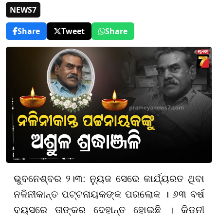
NEWS7
Share
Tweet
Share
ଭୁବନେଶ୍ବର ୨।୩: ନ୍ୟୁଜ ସେଭେ କାର୍ଯ୍ୟରତ ଥିବା
ନଳିନୀକାନ୍ତ ପଟ୍ଟନାୟକଙ୍କ ପରଲୋକ । ୬୩ ବର୍ଷ
ବୟସରେ ତାଙ୍କର ଦେହାନ୍ତ ହୋଇଛି । କିଡନୀ