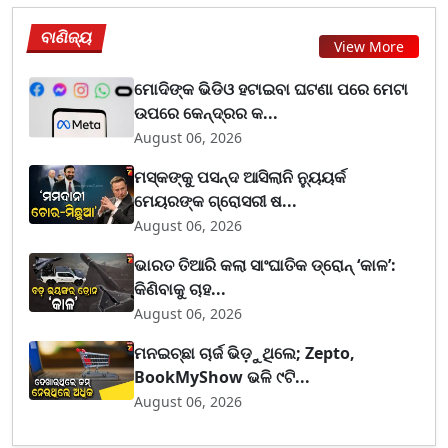
ବାଣିଜ୍ୟ
View More
ମୋଦିଙ୍କ ଭିଡିଓ ହଟାଇବା ଘଟଣା ପରେ ମେଟା
ଉପରେ କେନ୍ଦ୍ରର କ...
August 06, 2026
ମସ୍କଙ୍କୁ ପସନ୍ଦ ଆସିଲାନି ନ୍ୟୁୟର୍କ
ମେୟରଙ୍କ ଗ୍ରୋସରୀ ଷ...
August 06, 2026
ଭାରତ ତିଆରି କଲା ସାଂଘାତିକ ଡ୍ରୋନ୍ ‘କାଳ’:
କିଣିବାକୁ ଚାହ...
August 06, 2026
ମନଇଚ୍ଛା ଚାର୍ଜ ଭିଡ଼ୁଥିଲେ; Zepto,
BookMyShow ଭଳି ୯ଟି...
August 06, 2026