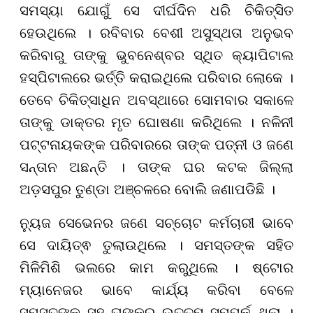
ସମସ୍ୟା ଯୋଗୁଁ ସେ ଦୀର୍ଘଦିନ ଧରି ଚିକିତ୍ସିତ
ହେଉଥିଲେ । ରବିବାର ବେଶୀ ଅସୁସ୍ଥତା ଅନୁଭବ
କରିବାରୁ ତାଙ୍କୁ ଭୁବନେଶ୍ବର ସ୍ଥିତ କ୍ୟାପିଟାଲ
ହସ୍ପିଟାଲରେ ଭର୍ତ୍ତି କରାଇଥିଲେ ପରିବାର ଲୋକେ ।
ତେବେ ଚିକିତ୍ସାଧିନ ଅବସ୍ଥାରେ ସୋମବାର ସକାଳେ
ତାଙ୍କୁ ଡାକ୍ତର ମୃତ ଘୋଷଣା କରିଥିଲେ । ନଳିନୀ
ପଟ୍ଟନାୟକଙ୍କ ପରିବାରରେ ତାଙ୍କ ପତ୍ନୀ ଓ ଜଣେ
ସନ୍ତାନ ଅଛନ୍ତି । ତାଙ୍କ ଘର କଟକ ଜିଲ୍ଲା
ଅଡ଼ସପୁର ତୁଣ୍ଡା ଅଞ୍ଚଳରେ ବୋଲି ଜଣାପଡିଛି ।
ନ୍ୟୁଜ ସେଭେନର ଜଣେ ସଚ୍ଚୋଟ କର୍ମଚାରୀ ଭାବେ
ସେ ଦାୟିତ୍ଵ ତୁଲାଉଥିଲେ । ସମସ୍ତଙ୍କ ସହିତ
ମିଳିମିଶି ଭଲରେ କାମ କରୁଥିଲେ । ଷ୍ଟୋର
ମ୍ୟାନେଜର ଭାବେ କାର୍ଯ୍ୟ କରିବା ବେଳେ
ସମସ୍ତଙ୍କ ସହ ତାଙ୍କର ଉତ୍ତମ ସମ୍ପର୍କ ଥିଲା ।