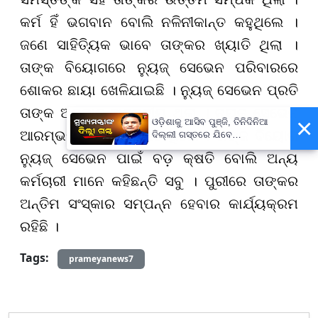
କର୍ମ ହିଁ ଭଗବାନ ବୋଲି ନଳିନୀକାନ୍ତ କହୁଥିଲେ ।
ଜଣେ ସାହିତ୍ୟିକ ଭାବେ ତାଙ୍କର ଖ୍ୟାତି ଥିଲା ।
ତାଙ୍କ ବିୟୋଗରେ ନ୍ୟୁଜ୍ ସେଭେନ ପରିବାରରେ
ଶୋକର ଛାୟା ଖେଳିଯାଇଛି । ନ୍ୟୁଜ୍ ସେଭେନ ପ୍ରତି
ତାଙ୍କ ଅବଦାନ ଅତୁଳନୀୟ ଥିଲା । ନ୍ୟୁଜ୍ ସେଭେନ
×
ଓଡ଼ିଶାକୁ ଆସିବ ପୁଞ୍ଜି, ତିନିଦିନିଆ
ଆରମ୍ଭରୁ ସେ କାର୍ଯ୍ୟରତ ଥିଲେ । ତାଙ୍କ ବିୟୋଗ
ଦିଲ୍ଲୀ ଗସ୍ତରେ ଯିବେ
ମୁଖ୍ୟମନ୍ତ୍ରୀ ମୋହନ ମାଝୀ
ନ୍ୟୁଜ୍ ସେଭେନ ପାଇଁ ବଡ଼ କ୍ଷତି ବୋଲି ଅନ୍ୟ
କର୍ମଚାରୀ ମାନେ କହିଛନ୍ତି ସବୁ । ପୁରୀରେ ତାଙ୍କର
ଅନ୍ତିମ ସଂସ୍କାର ସମ୍ପନ୍ନ ହେବାର କାର୍ଯ୍ୟକ୍ରମ
ରହିଛି ।
Tags:
prameyanews7