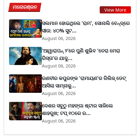
ମନୋରଞ୍ଜନ
View More
ସଲମାନ ହୋଇଥିଲେ 'ରାମ', ସୋନାଲି ବେନ୍ଦ୍ରେ
ସୀତା: ୪୦% ସୁଟ...
August 06, 2026
'ଆୱାରାପନ୍ ୨'ରେ ପୁଣି ଶୁଭିବ 'ତେରା ମେରା
ରିସ୍ତା'ର ଯାଦୁ...
August 06, 2026
ରଣବୀର କପୁରଙ୍କ 'ରାମାୟଣ'ର ରିଲିଜ୍ ଡେଟ୍
ଆସିଲା ସାମ୍ନାକୁ...
August 06, 2026
ଦେଶର ସବୁଠୁ ମହଙ୍ଗା ଷ୍ଟାର ସାଜିଲେ
ଶାହରୁଖ; ଟପ୍‌ ୧୦ରେ ର...
August 06, 2026