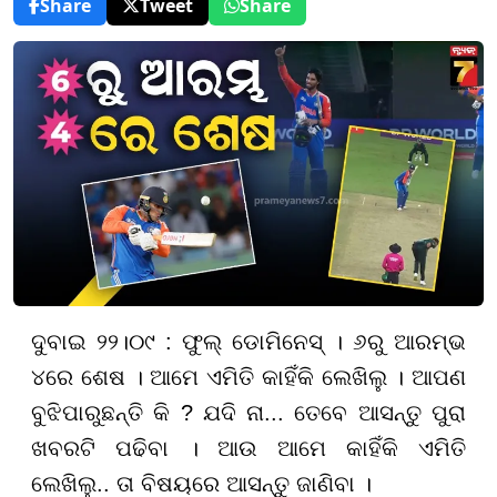
Share
Tweet
Share
ଦୁବାଇ ୨୨।୦୯ : ଫୁଲ୍‌ ଡୋମିନେସ୍‌ । ୬ରୁ ଆରମ୍ଭ
୪ରେ ଶେଷ । ଆମେ ଏମିତି କାହିଁକି ଲେଖିଲୁ । ଆପଣ
ବୁଝିପାରୁଛନ୍ତି କି ? ଯଦି ନା... ତେବେ ଆସନ୍ତୁ ପୁରା
ଖବରଟି ପଢିବା । ଆଉ ଆମେ କାହିଁକି ଏମିତି
ଲେଖିଲୁ.. ତା ବିଷୟରେ ଆସନ୍ତୁ ଜାଣିବା ।