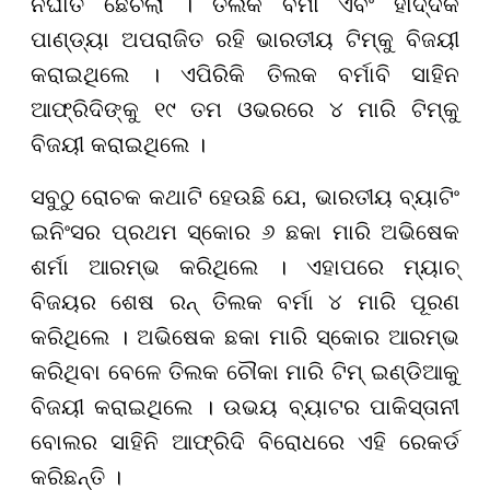
ନିର୍ଘାତ ଛେଚିଲା । ତିଲକ ବର୍ମା ଏବଂ ହାର୍ଦ୍ଦିକ
ପାଣ୍ଡ୍ୟା ଅପରାଜିତ ରହି ଭାରତୀୟ ଟିମ୍‌କୁ ବିଜୟୀ
କରାଇଥିଲେ । ଏପିରିକି ତିଲକ ବର୍ମାବି ସାହିନ
ଆଫ୍ରିଦିଙ୍କୁ ୧୯ ତମ ଓଭରରେ ୪ ମାରି ଟିମ୍‌କୁ
ବିଜୟୀ କରାଇଥିଲେ ।
ସବୁଠୁ ରୋଚକ କଥାଟି ହେଉଛି ଯେ, ଭାରତୀୟ ବ୍ୟାଟିଂ
ଇନିଂସର ପ୍ରଥମ ସ୍କୋର ୬ ଛକା ମାରି ଅଭିଷେକ
ଶର୍ମା ଆରମ୍ଭ କରିଥିଲେ । ଏହାପରେ ମ୍ୟାଚ୍‌
ବିଜୟର ଶେଷ ରନ୍‌ ତିଲକ ବର୍ମା ୪ ମାରି ପୂରଣ
କରିଥିଲେ । ଅଭିଷେକ ଛକା ମାରି ସ୍କୋର ଆରମ୍ଭ
କରିଥିବା ବେଳେ ତିଲକ ଚୌକା ମାରି ଟିମ୍‌ ଇଣ୍ଡିଆକୁ
ବିଜୟୀ କରାଇଥିଲେ । ଉଭୟ ବ୍ୟାଟର ପାକିସ୍ତାନୀ
ବୋଲର ସାହିନି ଆଫ୍ରିଦି ବିରୋଧରେ ଏହି ରେକର୍ଡ
କରିଛନ୍ତି ।