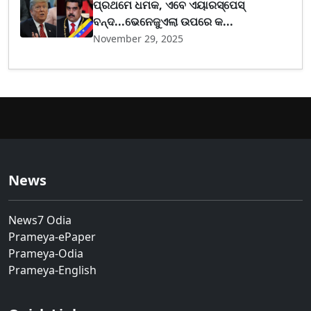
ପ୍ରଥମେ ଧମକ, ଏବେ ଏୟାରସ୍ପେସ୍
ବନ୍ଦ...ଭେନେଜୁଏଲା ଉପରେ କ...
November 29, 2025
News
News7 Odia
Prameya-ePaper
Prameya-Odia
Prameya-English