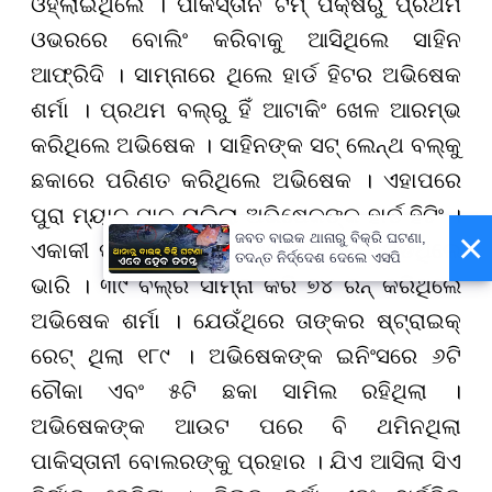
ଓହ୍ଲାଇଥିଲେ । ପାକିସ୍ତାନ ଟିମ୍‌ ପକ୍ଷରୁ ପ୍ରଥମ
ଓଭରରେ ବୋଲିଂ କରିବାକୁ ଆସିଥିଲେ ସାହିନ
ଆଫ୍ରିଦି । ସାମ୍ନାରେ ଥିଲେ ହାର୍ଡ ହିଟର ଅଭିଷେକ
ଶର୍ମା । ପ୍ରଥମ ବଲ୍‌ରୁ ହିଁ ଆଟାକିଂ ଖେଳ ଆରମ୍ଭ
କରିଥିଲେ ଅଭିଷେକ । ସାହିନଙ୍କ ସଟ୍‌ ଲେନ୍ଥ ବଲ୍‌କୁ
ଛକାରେ ପରିଣତ କରିଥିଲେ ଅଭିଷେକ । ଏହାପରେ
ପୁରା ମ୍ୟାଚ୍‌ ଯାକ ଚାଲିଲା ଅଭିଷେକଙ୍କ ହାର୍ଡ ହିଟିଂ ।
×
ଜବତ ବାଇକ ଥାନାରୁ ବିକ୍ରି ଘଟଣା,
ଏକାକୀ ପାକିସ୍ତାନୀ ବୋଲରଙ୍କ ଉପରେ ପଡିଥିଲେ
ତଦନ୍ତ ନିର୍ଦ୍ଦେଶ ଦେଲେ ଏସପି
ଭାରି । ୩୯ ବଲ୍‌ର ସାମ୍ନା କରି ୭୪ ରନ୍‌ କରିଥିଲେ
ଅଭିଷେକ ଶର୍ମା । ଯେଉଁଥିରେ ତାଙ୍କର ଷ୍ଟ୍ରାଇକ୍‌
ରେଟ୍‌ ଥିଲା ୧୮୯ । ଅଭିଷେକଙ୍କ ଇନିଂସରେ ୬ଟି
ଚୌକା ଏବଂ ୫ଟି ଛକା ସାମିଲ ରହିଥିଲା ।
ଅଭିଷେକଙ୍କ ଆଉଟ ପରେ ବି ଥମିନଥିଲା
ପାକିସ୍ତାନୀ ବୋଲରଙ୍କୁ ପ୍ରହାର । ଯିଏ ଆସିଲା ସିଏ