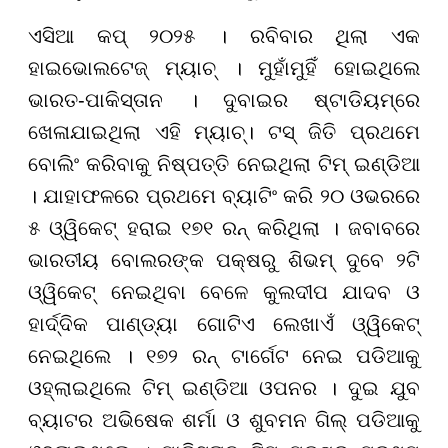
ଏସିଆ କପ୍‌ ୨୦୨୫ । ରବିବାର ଥିଲା ଏକ
ହାଇଭୋଲଟେଜ୍‌ ମ୍ୟାଚ୍‌ । ମୁହାଁମୁହିଁ ହୋଇଥିଲେ
ଭାରତ-ପାକିସ୍ତାନ । ଦୁବାଇର ଷ୍ଟାଡିୟମ୍‌ରେ
ଖେଳାଯାଇଥିଲା ଏହି ମ୍ୟାଚ୍‌। ଟସ୍‌ ଜିତି ପ୍ରଥମେ
ବୋଲିଂ କରିବାକୁ ନିଷ୍ପତ୍ତି ନେଇଥିଲା ଟିମ୍‌ ଇଣ୍ଡିଆ
। ଯାହାଫଳରେ ପ୍ରଥମେ ବ୍ୟାଟିଂ କରି ୨୦ ଓଭରରେ
୫ ଓ୍ୱିକେଟ୍‌ ହରାଇ ୧୭୧ ରନ୍‌ କରିଥିଲା । ଜବାବରେ
ଭାରତୀୟ ବୋଲରଙ୍କ ପକ୍ଷରୁ ଶିଭମ୍‌ ଦୁବେ ୨ଟି
ଓ୍ୱିକେଟ୍‌ ନେଇଥିବା ବେଳେ କୁଲଦୀପ ଯାଦବ ଓ
ହାର୍ଦ୍ଦିକ ପାଣ୍ଡ୍ୟା ଗୋଟିଏ ଲେଖାଏଁ ଓ୍ୱିକେଟ୍‌
ନେଇଥିଲେ । ୧୭୨ ରନ୍‌ ଟାର୍ଗେଟ ନେଇ ପଡିଆକୁ
ଓହ୍ଲାଇଥିଲେ ଟିମ୍‌ ଇଣ୍ଡିଆ ଓପନର । ଦୁଇ ଯୁବ
ବ୍ୟାଟର ଅଭିଷେକ ଶର୍ମା ଓ ଶୁବମନ ଗିଲ୍‌ ପଡିଆକୁ