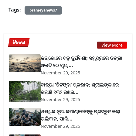
Tags:
prameyanews7
ବିଦେଶ
View More
କଙ୍ଗୋରେ ବଡ଼ ଦୁର୍ଘଟଣା; ସମୁଦ୍ରରେ ଡଙ୍ଗା
ଓଲଟି ୨୦ ମୃତ,...
November 29, 2025
ବାତ୍ୟା ‘ଡିଟଓ୍ବା’ ପ୍ରଭାବ; ଶ୍ରୀଲଙ୍କାରେ
ଗଲାଣି ୧୩୨ ଜଣକ...
November 29, 2025
ଶତାଧିକ ନୂଆ କମାଣ୍ଡୋଙ୍କୁ ପ୍ରସ୍ତୁତ କଲା
ତାଲିବାନ, ପାକି...
November 29, 2025