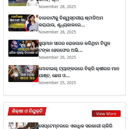
November 28, 2025
ବାରବାଟୀକୁ ବିଶ୍ୱସ୍ତରୀୟ ଷ୍ଟାଡିଅମ
କରାଯାଉ, ଶୂନ୍ୟକାଳରେ...
November 28, 2025
ହ୍ୟୁମାନ ସାଗର ରୋଜଗାର କରିଥିବା ବିପୁଳ
ଟଙ୍କା ହେରଫେର ଅଭି...
November 26, 2025
ମୋବାଇଲ୍ ଟ୍ୟାଙ୍କରରେ ବିକ୍ରି କ୍ଷୀରର ମାନ
ଯାଞ୍ଚ, ଛେନା ଓ...
November 25, 2025
ଶିକ୍ଷା ଓ ନିଯୁକ୍ତି
View More
ସେପ୍ଟେମ୍ବରରେ ଏକାଧିକ ସରକାରୀ ଚାକିରି