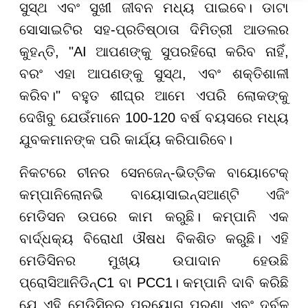
ଆହ୍ବାନ
ସୁସ୍ଥ ଏବଂ ସୁଖୀ ଜୀବନ ମଧ୍ୟ ପାଇବେ। ଡାଟା
ସୋସାଇଟିର ସହ-ପ୍ରତିଷ୍ଠାତା ଦିମିତ୍ରୀ ଆଡଲର
କୁହନ୍ତି, "AI ଆପଣଙ୍କୁ ସୁପରହିରୋ କରିବ ନାହିଁ,
ବରଂ ଏହା ଆପଣଙ୍କୁ ସୁସ୍ଥ, ଏବଂ ଶକ୍ତିଶାଳୀ
କରିବ।" ବହୁତ ଶୀଘ୍ର ଆମେ ଏପରି ଲୋକଙ୍କୁ
ଦେଖିବୁ ଯେଉଁମାନେ 100-120 ବର୍ଷ ବୟସରେ ମଧ୍ୟ
ଯୁବକମାନଙ୍କ ପରି କାର୍ଯ୍ୟ କରିପାରିବେ।
ନିକଟରେ ଚୀନର ସେନଜେନ୍-ଭିତ୍ତିକ ବାୟୋଟେକ୍
କମ୍ପାନିଲୋନଭି ବାୟୋସାଇନ୍ସଆଣ୍ଟି ଏଜିଂ
ମେଡିସନ ଉପରେ କାମ କରୁଛି। କମ୍ପାନି ଏକ
ବାର୍ଦ୍ଧକ୍ୟ ବିରୋଧୀ ଔଷଧ ବିକଶିତ କରୁଛି। ଏହି
ମେଡିସିନର ମୁଖ୍ୟ ଉପାଦାନ ହେଉଛି
ପ୍ରୋସିଆନିଡିନ୍C1 ବା PCC1। କମ୍ପାନି ଦାବି କରିଛି
ଯେ ଏହି ମେଡିସିନର ପ୍ରୟୋଗ ପୁରୁଣା ଏବଂ ଦୁର୍ବଳ