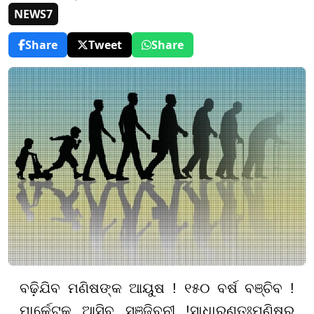
NEWS7
Share
Tweet
Share
ବଢ଼ିଯିବ ମଣିଷଙ୍କ ଆୟୁଷ ! ୧୫୦ ବର୍ଷ ବଞ୍ଚିବ !
ମାର୍କେଟକୁ ଆସିବ ସଞ୍ଜିବନୀ !ସାଧାରଣତଃମଣିଷର