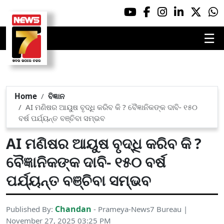
☰
Home
ବିଜ୍ଞାନ
AI ମଣିଷର ଆୟୁଷ ବୃଦ୍ଧି କରିବ କି ? ବୈଜ୍ଞାନିକଙ୍କ ଦାବି- ୧୫୦
ବର୍ଷ ପର୍ଯ୍ୟନ୍ତ ବଞ୍ଚିବା ସମ୍ଭବ
AI ମଣିଷର ଆୟୁଷ ବୃଦ୍ଧି କରିବ କି ?
ବୈଜ୍ଞାନିକଙ୍କ ଦାବି- ୧୫୦ ବର୍ଷ
ପର୍ଯ୍ୟନ୍ତ ବଞ୍ଚିବା ସମ୍ଭବ
Chandan
Published By:
- Prameya-News7 Bureau |
November 27, 2025 03:25 PM