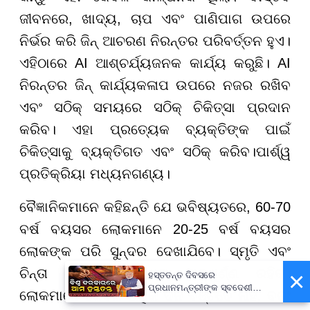
ଜୀବନରେ, ଖାଦ୍ୟ, ଚାପ ଏବଂ ପାଣିପାଗ ଉପରେ
ନିର୍ଭର କରି ଜିନ୍ ଆଚରଣ ନିରନ୍ତର ପରିବର୍ତ୍ତନ ହୁଏ।
ଏହିଠାରେ AI ଆଶ୍ଚର୍ଯ୍ୟଜନକ କାର୍ଯ୍ୟ କରୁଛି। AI
ନିରନ୍ତର ଜିନ୍ କାର୍ଯ୍ୟକଳାପ ଉପରେ ନଜର ରଖିବ
ଏବଂ ସଠିକ୍ ସମୟରେ ସଠିକ୍ ଚିକିତ୍ସା ପ୍ରଦାନ
କରିବ। ଏହା ପ୍ରତ୍ୟେକ ବ୍ୟକ୍ତିଙ୍କ ପାଇଁ
ଚିକିତ୍ସାକୁ ବ୍ୟକ୍ତିଗତ ଏବଂ ସଠିକ୍ କରିବ।ପାର୍ଶ୍ୱ
ପ୍ରତିକ୍ରିୟା ମଧ୍ୟନଗଣ୍ୟ।
ବୈଜ୍ଞାନିକମାନେ କହିଛନ୍ତି ଯେ ଭବିଷ୍ୟତରେ, 60-70
ବର୍ଷ ବୟସର ଲୋକମାନେ 20-25 ବର୍ଷ ବୟସର
ଲୋକଙ୍କ ପରି ସୁନ୍ଦର ଦେଖାଯିବେ। ସ୍ମୃତି ଏବଂ
ଚିନ୍ତା କରିବାର ଦକ୍ଷତା ଅକ୍ଷୁର୍ଣ୍ଣ ରହିବ।
×
ହସ୍ତତନ୍ତ ଦିବସରେ
ପ୍ରଧାନମନ୍ତ୍ରୀଙ୍କ ସ୍ବଦେଶୀ
ଲୋକମାନେ କେବଳ ଅଧିକ ଦିନ ବଞ୍ଚିବେ ନାହିଁ, ବରଂ
ବାର୍ତ୍ତା, ଗର୍ବର ସହ ପାଳନ କରିବାକୁ