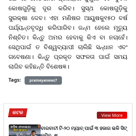
କୋଷଗୁଡ଼ିକୁ ଦୂର କରିବ। ସୁସ୍ଥ କୋଷଗୁଡ଼ିକୁ
ସୁରକ୍ଷା ଦେବ। ଏହା ମଣିଷର ଆୟୁଷକୁ୧୫୦ ବର୍ଷ
ପର୍ଯ୍ୟନ୍ତବୃଦ୍ଧି କରିପାରିବ। ଜନ୍ମ ହେଲେ ମୃତ୍ୟୁ
ନିଶ୍ଚିତ। କିନ୍ତୁ ଅମର ହେବାକୁ କିଏ ବା ନଚାହେଁ।
ସେଥିପାଇଁ ତ ବିଶ୍ୱବ୍ୟାପୀ ଚାଲିଛି ସନ୍ଧାନ ଏବଂ
ଗବେଷଣା। କିନ୍ତୁ ପ୍ରକୃତ ସଫଳତା ପାଇଁ ସମୟ
ଲାଗିବ କହିଛନ୍ତି ବିଶେଷଜ୍ଞ।
Tags:
prameyanews7
କଟକ
View More
ବାରବାଟୀ ଟି-୨୦ ମ୍ୟାଚ୍ ପାଇଁ ୩ ହଜାର ଭଳି ସିଟ୍
କମିବ, ଷ୍...