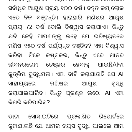
ସର୍ବାଧିକ ଆୟୁଷ ପ୍ରାୟ ୧୦୦ ବର୍ଷ। ବହୁତ କମ୍ ଲୋକ
ଏତେ ଦିନ ବଞ୍ଚନ୍ତି। ହାରାହାରି ମଣିଷର ଆୟୁଷ
ପ୍ରାୟ 72 ବର୍ଷ ବୋଲି ବିଶ୍ୱାସ କରାଯାଏ। କିନ୍ତୁ
ଯଦି କେହି ଆପଣଙ୍କୁ କହେ ଯେ ଭବିଷ୍ୟତରେ
ମଣିଷ ୧୫୦ ବର୍ଷ ପର୍ଯ୍ୟନ୍ତ ବଞ୍ଚିବ? ଏହା ବିଶ୍ୱାସ
କରିବା ଟିକେ କଷ୍ଟକର, କିନ୍ତୁ ଏବେ ମାନବ
ଜୀବନରଗେମ ଚେଞ୍ଜର ହେବାକୁ ଯାଉଛିAIବା
କୁତ୍ରିମ ବୁଦ୍ଧିମତା। ଏହା ଦାବି କରାଯାଉଛି ଯେ AI
ସାହାଯ୍ୟରେ ମଣିଷର ଆୟୁଷ ବୃଦ୍ଧି
କରାଯାଇପାରିବ। କିନ୍ତୁ ପ୍ରଶ୍ନ ଉଠେ: AI ଏହା
କିପରି କରିପାରିବ?
ଡାଟା ସୋସାଇଟିରେ ପ୍ରକାଶିତ ରିପୋର୍ଟରେ
କୁହାଯାଇଛି ଯେ ଆମର ବୟସ ବୃଦ୍ଧି ପାଇଲେ ଆମ