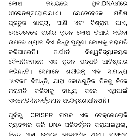
କୋଷ ମଧ୍ୟରେ ଥିବାDNAଧୀରେ
ଧୀରେନଷ୍ଟହୋଇଯାଏ। ଯେତେବେଳେ ମଣିଷ
ପ୍ରଚୁର ଖାଦ୍ୟ, ପାଣି ଏବଂ ବିଶ୍ରାମ ପାଏ,
ସେତେବେଳେ ଶରୀର ନୂତନ କୋଷ ତିଆରି କରିବା
ଉପରେ ଧ୍ୟାନ ଦିଏ କିନ୍ତୁ ପୁରୁଣା କୋଷକୁ ମରାମତି
କରିପାରେନି। ହାର୍ଭାର୍ଡ ବିଶ୍ୱବିଦ୍ୟାଳୟର
ବୈଜ୍ଞାନିକମାନେ ଏକ ନୂତନ ପଦ୍ଧତି ଆବିଷ୍କାର
କରିଛନ୍ତି। ସେମାନେ ଶରୀରକୁ ଏକ ସାମାନ୍ୟ
"ଝଟକା" ଦିଅନ୍ତି, ଯାହା କୋଷଗୁଡ଼ିକ ନିଜକୁ ନିଜେ
ମରାମତି କରିବାକୁ ବାଧ୍ୟ କରେ। ଏଥିପାଇଁ
ଏକମେଡିସିନବର୍ତ୍ତମାନ ପରୀକ୍ଷଣାଧୀନଅଛି।
ପୂର୍ବରୁ, CRISPR ନାମକ ଏକ ଟେକ୍ନୋଲୋଜି
ବ୍ୟବହାର କରି DNA ପରିବର୍ତ୍ତନ କରାଯାଇଥିଲା,
କିନ୍ତୁ ଏହା କେବଳ କାଳ୍ପନିକ ଥିଲା। ବାସ୍ତବ