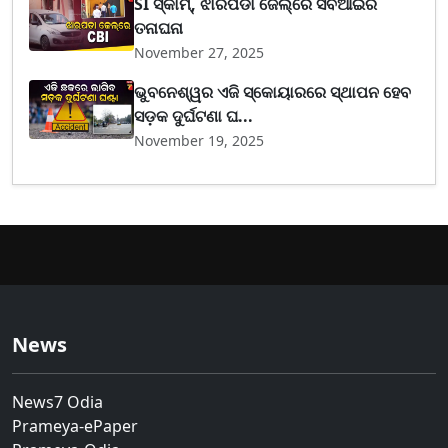
SI ସ୍କାମ୍, ଝାରପଡା ଜେଲ୍‌ରେ ସିବିଆଇର
ତନାଘନା
November 27, 2025
ଭୁବନେଶ୍ୱର ଏଜି ସ୍କୋୟାରରେ ସ୍ଥାପନ ହେବ
ସଡ଼କ ଦୁର୍ଘଟଣା ଘ...
November 19, 2025
News
News7 Odia
Prameya-ePaper