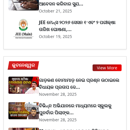
ଆବେଦନ କରିବାର ସୁଯ...
October 21, 2025
JEE ମେନ୍ସ ୨୦୨୬ ସେସନ ୧ ଏବଂ ୨ ପରୀକ୍ଷା
ତାରିଖ ଘୋଷଣା,...
October 19, 2025
ଭୁବନେଶ୍ୱର
View More
ଗାଡ଼କଣ ବୋମାମାଡ଼ ନେଇ ପ୍ରଶ୍ନ ଉଠାଇଲେ
ବିଧାୟକ ପ୍ରତାପ ଦେ...
November 28, 2025
ବିଭିନ୍ନ ଅଭିଯାନରେ ମାଧ୍ୟମରେ ସ୍କୁଲକୁ
ପୁନର୍ବାର ପିଲାଙ୍କ...
November 28, 2025