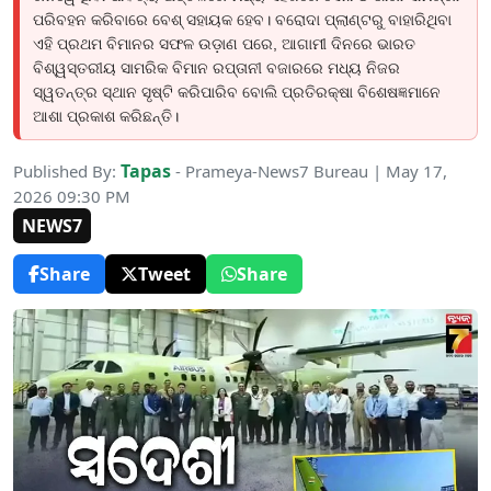
ପରିବହନ କରିବାରେ ବେଶ୍ ସହାୟକ ହେବ। ବରୋଦା ପ୍ଲାଣ୍ଟରୁ ବାହାରିଥିବା
ଏହି ପ୍ରଥମ ବିମାନର ସଫଳ ଉଡ଼ାଣ ପରେ, ଆଗାମୀ ଦିନରେ ଭାରତ
ବିଶ୍ୱସ୍ତରୀୟ ସାମରିକ ବିମାନ ରପ୍ତାନୀ ବଜାରରେ ମଧ୍ୟ ନିଜର
ସ୍ୱତନ୍ତ୍ର ସ୍ଥାନ ସୃଷ୍ଟି କରିପାରିବ ବୋଲି ପ୍ରତିରକ୍ଷା ବିଶେଷଜ୍ଞମାନେ
ଆଶା ପ୍ରକାଶ କରିଛନ୍ତି।
Tapas
Published By:
- Prameya-News7 Bureau | May 17,
2026 09:30 PM
NEWS7
Share
Tweet
Share