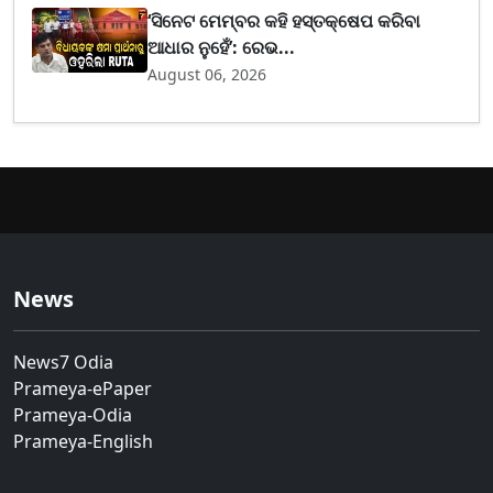
‘ସିନେଟ ମେମ୍ବର କହି ହସ୍ତକ୍ଷେପ କରିବା
ଆଧାର ନୁହେଁ’: ରେଭ...
August 06, 2026
News
News7 Odia
Prameya-ePaper
Prameya-Odia
Prameya-English