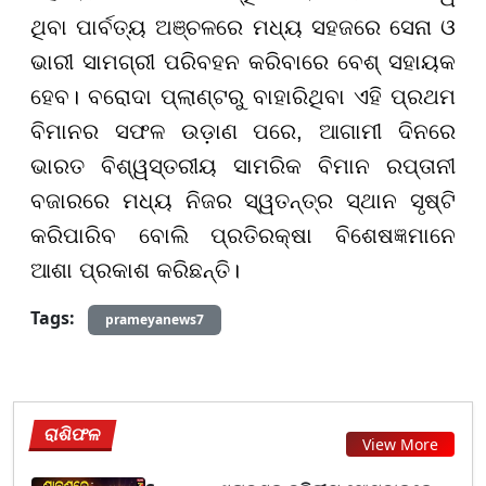
ଥିବା ପାର୍ବତ୍ୟ ଅଞ୍ଚଳରେ ମଧ୍ୟ ସହଜରେ ସେନା ଓ
ଭାରୀ ସାମଗ୍ରୀ ପରିବହନ କରିବାରେ ବେଶ୍ ସହାୟକ
ହେବ। ବରୋଦା ପ୍ଲାଣ୍ଟରୁ ବାହାରିଥିବା ଏହି ପ୍ରଥମ
ବିମାନର ସଫଳ ଉଡ଼ାଣ ପରେ, ଆଗାମୀ ଦିନରେ
ଭାରତ ବିଶ୍ୱସ୍ତରୀୟ ସାମରିକ ବିମାନ ରପ୍ତାନୀ
ବଜାରରେ ମଧ୍ୟ ନିଜର ସ୍ୱତନ୍ତ୍ର ସ୍ଥାନ ସୃଷ୍ଟି
କରିପାରିବ ବୋଲି ପ୍ରତିରକ୍ଷା ବିଶେଷଜ୍ଞମାନେ
ଆଶା ପ୍ରକାଶ କରିଛନ୍ତି।
Tags:
prameyanews7
ରାଶିଫଳ
View More