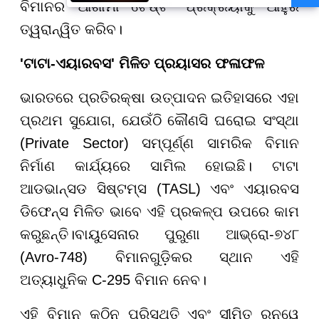
ବିମାନର ଆଗାମୀ ଟେଷ୍ଟିଂ ପ୍ରକ୍ରିୟାକୁ ଆହୁରି
ପୁଅକୁ ଖୋଜି ଆଣିବାକୁ ମାଆଙ୍କ
ନିବେଦନ
ତ୍ୱରାନ୍ୱିତ କରିବ।
'ଟାଟା-ଏୟାରବସ' ମିଳିତ ପ୍ରୟାସର ଫଳାଫଳ
ଭାରତରେ ପ୍ରତିରକ୍ଷା ଉତ୍ପାଦନ ଇତିହାସରେ ଏହା
ପ୍ରଥମ ସୁଯୋଗ, ଯେଉଁଠି କୌଣସି ଘରୋଇ ସଂସ୍ଥା
(Private Sector) ସମ୍ପୂର୍ଣ୍ଣ ସାମରିକ ବିମାନ
ନିର୍ମାଣ କାର୍ଯ୍ୟରେ ସାମିଲ ହୋଇଛି। ଟାଟା
ଆଡଭାନ୍ସଡ ସିଷ୍ଟମ୍ସ (TASL) ଏବଂ ଏୟାରବସ
ଡିଫେନ୍ସ ମିଳିତ ଭାବେ ଏହି ପ୍ରକଳ୍ପ ଉପରେ କାମ
କରୁଛନ୍ତି।ବାୟୁସେନାର ପୁରୁଣା ଆଭ୍ରୋ-୭୪୮
(Avro-748) ବିମାନଗୁଡ଼ିକର ସ୍ଥାନ ଏହି
ଅତ୍ୟାଧୁନିକ C-295 ବିମାନ ନେବ।
ଏହି ବିମାନ କଠିନ ପରିସ୍ଥିତି ଏବଂ ସୀମିତ ରନୱେ