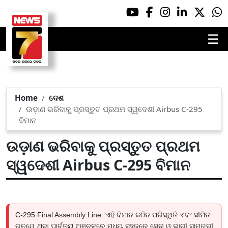
☰
Home
ଦେଶ
ଉଡ଼ାଣ ଭରିବାକୁ ପ୍ରସ୍ତୁତ ପ୍ରଥମ ସ୍ୱଦେଶୀ Airbus C-295
ବିମାନ
ଉଡ଼ାଣ ଭରିବାକୁ ପ୍ରସ୍ତୁତ ପ୍ରଥମ
ସ୍ୱଦେଶୀ Airbus C-295 ବିମାନ
C-295 Final Assembly Line: ଏହି ବିମାନ କଠିନ ପରିସ୍ଥିତି ଏବଂ ସୀମିତ
ରନୱେ ଥିବା ପାର୍ବତ୍ୟ ଅଞ୍ଚଳରେ ମଧ୍ୟ ସହଜରେ ସେନା ଓ ଭାରୀ ସାମଗ୍ରୀ