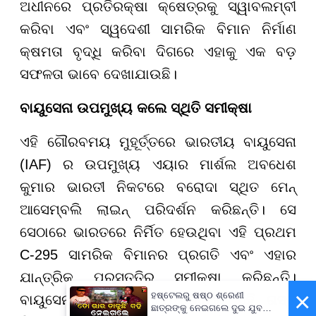
ଅଧୀନରେ ପ୍ରତିରକ୍ଷା କ୍ଷେତ୍ରକୁ ସ୍ୱାବଲମ୍ବୀ
କରିବା ଏବଂ ସ୍ୱଦେଶୀ ସାମରିକ ବିମାନ ନିର୍ମାଣ
କ୍ଷମତା ବୃଦ୍ଧି କରିବା ଦିଗରେ ଏହାକୁ ଏକ ବଡ଼
ସଫଳତା ଭାବେ ଦେଖାଯାଉଛି।
ବାୟୁସେନା ଉପମୁଖ୍ୟ କଲେ ସ୍ଥିତି ସମୀକ୍ଷା
ଏହି ଗୌରବମୟ ମୁହୂର୍ତ୍ତରେ ଭାରତୀୟ ବାୟୁସେନା
(IAF) ର ଉପମୁଖ୍ୟ ଏୟାର ମାର୍ଶଲ ଅବଧେଶ
କୁମାର ଭାରତୀ ନିକଟରେ ବରୋଦା ସ୍ଥିତ ମେନ୍
ଆସେମ୍ବଲି ଲାଇନ୍ ପରିଦର୍ଶନ କରିଛନ୍ତି। ସେ
ସେଠାରେ ଭାରତରେ ନିର୍ମିତ ହେଉଥିବା ଏହି ପ୍ରଥମ
C-295 ସାମରିକ ବିମାନର ପ୍ରଗତି ଏବଂ ଏହାର
ଯାନ୍ତ୍ରିକ ପ୍ରସ୍ତୁତିର ସମୀକ୍ଷା କରିଛନ୍ତି।
×
ହଷ୍ଟେଲରୁ ଷଷ୍ଠ ଶ୍ରେଣୀ
ବାୟୁସେନାର ଉଚ୍ଚ ପଦାଧିକାରୀଙ୍କ ଏହି ଗସ୍ତ
ଛାତ୍ରଙ୍କୁ ନେଇଗଲେ ଦୁଇ ଯୁବକ,