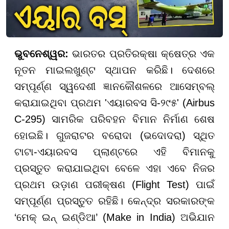
ଭୁବନେଶ୍ୱର:
ଭାରତର ପ୍ରତିରକ୍ଷା କ୍ଷେତ୍ର ଏକ
ନୂତନ ମାଇଲଖୁଣ୍ଟ ସ୍ଥାପନ କରିଛି। ଦେଶରେ
ସମ୍ପୂର୍ଣ୍ଣ ସ୍ୱଦେଶୀ ଜ୍ଞାନକୌଶଳରେ ଆସେମ୍ବଲ୍
କରାଯାଇଥିବା ପ୍ରଥମ 'ଏୟାରବସ ସି-୨୯୫' (Airbus
C-295) ସାମରିକ ପରିବହନ ବିମାନ ନିର୍ମାଣ ଶେଷ
ହୋଇଛି। ଗୁଜରାଟର ବରୋଦା (ଭଦୋଦରା) ସ୍ଥିତ
ଟାଟା-ଏୟାରବସ ପ୍ଲାଣ୍ଟରେ ଏହି ବିମାନକୁ
ପ୍ରସ୍ତୁତ କରାଯାଇଥିବା ବେଳେ ଏହା ଏବେ ନିଜର
ପ୍ରଥମ ଉଡ଼ାଣ ପରୀକ୍ଷଣ (Flight Test) ପାଇଁ
ସମ୍ପୂର୍ଣ୍ଣ ପ୍ରସ୍ତୁତ ରହିଛି। କେନ୍ଦ୍ର ସରକାରଙ୍କ
‘ମେକ୍ ଇନ୍ ଇଣ୍ଡିଆ’ (Make in India) ଅଭିଯାନ