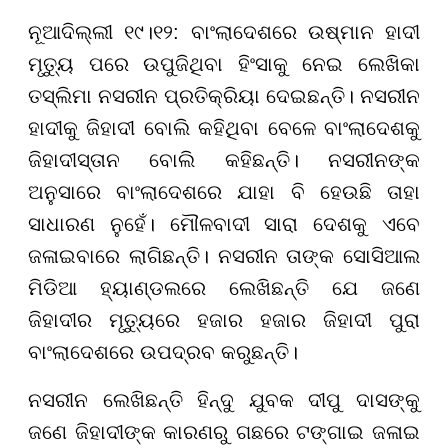
ନୂଆଦିଲ୍ଲୀ ୧୯।୧୨: ବାଂଲାଦେଶରେ ଉଷ୍ମାନ ହାଦୀ
ମୃତ୍ୟୁ ପରେ ଉପୁଜିଥିବା ହିଂସାକୁ ନେଇ ଲେଖିକା
ତସ୍ଲିମା ନସରୀନ ପ୍ରତିକ୍ରିୟା ଦେଇଛନ୍ତି। ନସରୀନ
ହାଦୀକୁ ଜିହାଦୀ ବୋଲି କହିଥିବା ବେଳେ ବାଂଲାଦେଶକୁ
ଜିହାଦୀସ୍ତାନ ବୋଲି କହିଛନ୍ତି। ନସରୀନଙ୍କ
ଅନୁସାରେ ବାଂଲାଦେଶରେ ଯାହା ବି ହେଉଛି ତାହା
ସାଧାରଣ ନୁହେଁ। ମୌଳବାଦୀ ସାରା ଦେଶକୁ ଏବେ
ଜଳାଇବାରେ ଲାଗିଛନ୍ତି। ନସରୀନ ତାଙ୍କ ସୋସିଆଲ
ମିଡିଆ ହ୍ୟାଣ୍ଡଲରେ ଲେଖିଛନ୍ତି ଯେ ଜଣେ
ଜିହାଦୀର ମୃତ୍ୟୁରେ ହଜାର ହଜାର ଜିହାଦୀ ପୁରା
ବାଂଲାଦେଶରେ ଉପଦ୍ରବ କରୁଛନ୍ତି।
ନସରୀନ ଲେଖିଛନ୍ତି ହିନ୍ଦୁ ଯୁବକ ଦୀପୁ ଦାସଙ୍କୁ
ଜଣେ ଜିହାଦୀଙ୍କ କାରଣରୁ ଗଛରେ ଟଙ୍ଗାଇ ଜଳାଇ