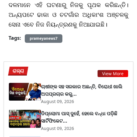
ଦଳମାନେ ଏହି ଘଟଣାରୁ ନିଜକୁ ପୃଥକ କରିଛନ୍ତି।
ଅନ୍ୟପଟେ ଢାକା ଓ ଚଟଗାଁର ଅଧିକାଂଶ ଅଞ୍ଚଳକୁ
ସେନା ଏବେ ନିଜ ନିୟନ୍ତ୍ରଣକୁ ନିଆଯାଇଛି।
Tags:
prameyanews7
ରାଜ୍ୟ
View More
ଚାଷୀଙ୍କ ସହ ସରକାର ଅଛନ୍ତି, ବିରୋଧୀ ଖାଲି
ଅପପ୍ରଚାର କରୁ...
August 09, 2026
ଡିପ୍ଲୋମା ପାସ୍ ଦୁହେଁ, ହେଲେ ବନ୍ଧା ପଡ଼ିଛି
ସାର୍ଟିଫିକେଟ...
August 09, 2026