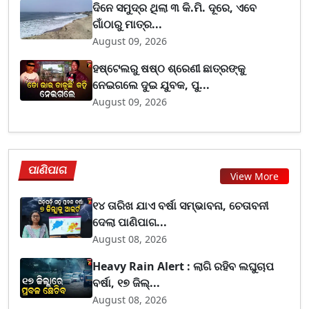
ଦିନେ ସମୁଦ୍ର ଥିଲା ୩ କି.ମି. ଦୂରେ, ଏବେ
ଗାଁଠାରୁ ମାତ୍ର...
August 09, 2026
ହଷ୍ଟେଲରୁ ଷଷ୍ଠ ଶ୍ରେଣୀ ଛାତ୍ରଙ୍କୁ
ନେଇଗଲେ ଦୁଇ ଯୁବକ, ପୁ...
August 09, 2026
ପାଣିପାଗ
View More
୧୪ ତାରିଖ ଯାଏ ବର୍ଷା ସମ୍ଭାବନା, ଚେତାବନୀ
ଦେଲା ପାଣିପାଗ...
August 08, 2026
Heavy Rain Alert : ଲାଗି ରହିବ ଲଘୁଚାପ
ବର୍ଷା, ୧୭ ଜିଲ୍...
August 08, 2026