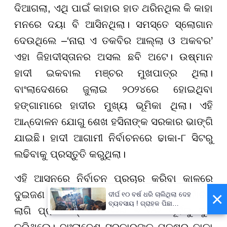
ଦିଆଗଲା, ଏଥି ପାଇଁ କାହାର ହାତ ଥରିନଥିଲ କି କାହା
ମନରେ ଦୟା ବି ଆସିନଥିଲା। ସମସ୍ତେ ସ୍ଲୋଗାନ
ଦେଉଥିଲେ –‘ନାରା ଏ ତକବିର ଆଲ୍ଲା ଓ ଅକବର’
ଏହା ଜିହାଦୀସ୍ତାନର ଅସଲ ଛବି ଅଟେ। ଉଷ୍ମାନ
ହାଦୀ ଇକବାଲ ମଞ୍ଚର ମୁଖପାତ୍ର ଥିଲା।
ବାଂଲାଦେଶରେ ଜୁଲାଇ ୨୦୨୪ରେ ହୋଇଥିବା
ହଙ୍ଗାମାରେ ହାଦୀର ମୁଖ୍ୟ ଭୂମିକା ଥିଲା। ଏହି
ଆନ୍ଦୋଳନ ଯୋଗୁ ଶେଖ ହସିନାଙ୍କ ସରକାର ଭାଙ୍ଗି
ଯାଇଛି। ହାଦୀ ଆଗାମୀ ନିର୍ବାଚନରେ ଢାକା-୮ ସିଟରୁ
ଲଢିବାକୁ ପ୍ରସ୍ତୁତି କରୁଥିଲା।
ଏହି ଆସନରେ ନିର୍ବାଚନ ପ୍ରଚାର କରିବା କାଳରେ
×
ଦୁଇଜଣ ଯୁବକ ମୋଟର ସାଇକେଲରେ ଆସି ନିର୍ବାଚନ
ଦୀର୍ଘ ୧୦ ବର୍ଷ ଧରି ଚାଲିଥିଲା ଦେହ
ବ୍ୟବସାୟ ! ଗ୍ରାହକ ପିଛା
ଲାଗି ପ୍ରାର୍ଥୀପତ୍ର ଦାଖଲର ୭ ଦିନ ପୂର୍ବରୁ ଗୁଳି
ନିଆଯାଉଥିଲା ଅତିରିକ୍ତ ୫୦୦
ଟଙ୍କା !
କରିଥିଲେ। ବାଂଲାଦେଶ ସରକାରଙ୍କ ପକ୍ଷରୁ ଢାକା