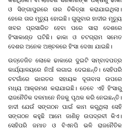
ଓ ସିଙ୍ଗାପୁରରେ ତାର ଚିକିତ୍ସା କରାଯାଇଥିଲା।
ହେଲେ ତାର ମୃତ୍ୟୁ ହୋଇଛି। ଗୁରୁବାର ହାଦୀର ମୃତ୍ୟୁ
ଖବର ପ୍ରସାରିତ ହେବା ପରେ ସାରା ଦେଶରେ
ହିଂସାକାଣ୍ଡ ଘଟିଛି। ଢାକା ଓ ଚଟଗ୍ରାମ ସମେତ
ଦେଶର ଅନେକ ଅଞ୍ଚଳରେ ହିଂସା ଦେଖା ଯାଇଛି।
ଉତ୍ତେଜିତ ଲୋକେ ଢାକାରେ ଦୁଇଟି ସମ୍ବାଦପତ୍ର
କାର୍ଯ୍ୟାଳୟରେ ନିଆଁ ଲଗାଇ ଦେଇଛନ୍ତି। ସେହିପରି
ଚଟଗାଁରେ ଭାରତର ସହାୟକ ଦୂତାବାସ ଉପରେ
ମଧ୍ୟ ଆକ୍ରମଣ କରାଯାଇଛି। ତେବେ ଏହି ହିଂସାରୁ
ରାଜନୈତିକ ଦଳମାନେ ନିଜକୁ ପୃଥକ କରି ନେଇଛନ୍ତି।
ହାଦୀ ଯେଉଁ ସଙ୍ଗଠନ ପାଇଁ କାମ କରୁଥିଲା ସେହି
ସଙ୍ଗଠନ କହୁଛି ଆମେ ଜାଣିନୁ ଉପଦ୍ରବୀ କିଏ।
ସେହିପରି ଜମାତ ଓ ବିଏନପି ଭଳି ରାଜନୈତିକ