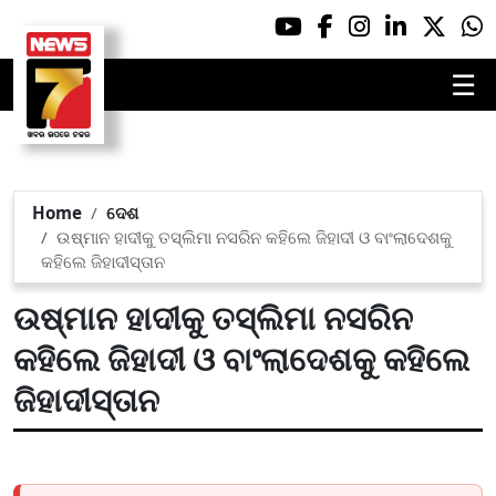
☰
Home
ଦେଶ
ଉଷ୍ମାନ ହାଦୀକୁ ତସ୍ଲିମା ନସରିନ କହିଲେ ଜିହାଦୀ ଓ ବାଂଲାଦେଶକୁ
କହିଲେ ଜିହାଦୀସ୍ତାନ
ଉଷ୍ମାନ ହାଦୀକୁ ତସ୍ଲିମା ନସରିନ
କହିଲେ ଜିହାଦୀ ଓ ବାଂଲାଦେଶକୁ କହିଲେ
ଜିହାଦୀସ୍ତାନ