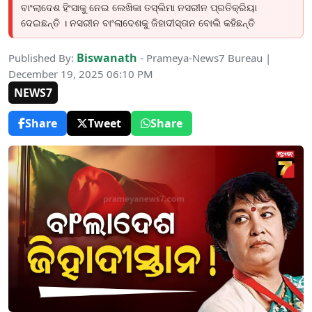
ବାଂଲାଦେଶ ହିଂସାକୁ ନେଇ ଲେଖିକା ତସ୍ଲିମା ନସରୀନ ପ୍ରତିକ୍ରିୟା
ଦେଇଛନ୍ତି । ନସରୀନ ବାଂଲାଦେଶକୁ ଜିହାଦୀସ୍ତାନ ବୋଲି କହିଛନ୍ତି
Biswanath
Published By:
- Prameya-News7 Bureau |
December 19, 2025 06:10 PM
NEWS7
Share
Tweet
Share