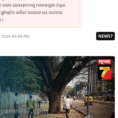
ର ବାହନ ଯାତାୟାତଠାରୁ ଅନେକଗୁଣା ଅଧିକ
ହା ସୁନିଶ୍ଚିତ କରିବା ଦରକାର ଯେ ପାଦଚଲା
ର।
NEWS7
, 2026 06:08 PM