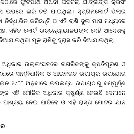
 ସେଠାରେ ଫୁଟପାଥ ଅଥବା ପଦଚଲା ଯାତ୍ରୀଙ୍କ କ୍ରସିଂ
ା ଉପରେ ଲରି ଚଢି ଯାଇଥିଲା। ସୁପ୍ରିମକୋର୍ଟ ପିଲାର
ନିର୍ଦ୍ଧାରିତ କରିଛନ୍ତି ଓ ଏହି ରାଶି ଦୁଇ ମାସ ମଧ୍ୟରେ
ଏହା ସହିତ କୋର୍ଟ ଉଚ୍ଚନ୍ୟାୟାଳୟଙ୍କ ସେହି ଆଦେଶକୁ
ିଆଯାଇଥିବା ମୂଳ ରାଶିକୁ ହ୍ରାସ କରି ଦିଆଯାଇଥିଲା।
ର ଅଧିକାର ଉଲ୍ଲଂଘନରେ ନାଗରିକଙ୍କୁ କ୍ଷତିପୂରଣ ଓ
ବିରୋଧରେ ସାମ୍ବିଧାନିକ ଓ ଆଇନଗତ ଉପାୟର ଉପଯୋଗ
 ୧୯୮୮ ଅନୁସାରେ ଉପଲବ୍ଧ ଉପାୟଠାରୁ ସମ୍ପୂର୍ଣ୍ଣ
ଙ୍କ ଏହି ମୌଳିକ ଅଧିକାର କ୍ଷୁର୍ଣ୍ଣ ହେଉଛି ସେମାନେ
 ଆଶ୍ରୟ ନେଇ ପାରିବେ ଓ ଏହି ରାସ୍ତା ମୋଟର ଯାନ
ାର