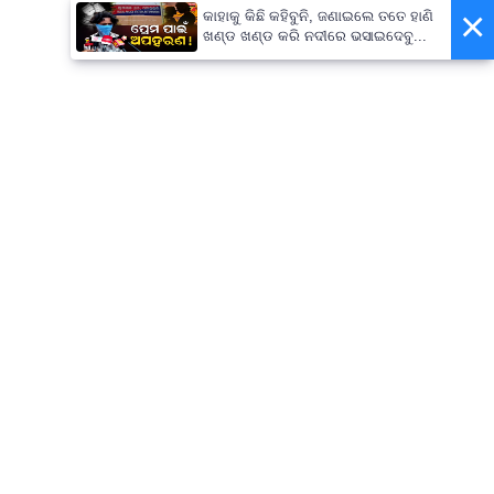
×
କାହାକୁ କିଛି କହିବୁନି, ଜଣାଇଲେ ତତେ ହାଣି
ଖଣ୍ଡ ଖଣ୍ଡ କରି ନଦୀରେ ଭସାଇଦେବୁ...