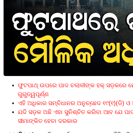
ଫୁଟପାଥ୍ ଉପରେ ପାଦ ଚଲାଳୀଙ୍କ ହକ୍ ସଡ଼କରେ 
ଗୁରୁତ୍ୱପୂର୍ଣ୍ଣ
ଏହି ଅଧିକାର ସମ୍ବିଧାନର ଅନୁଚ୍ଛେଦ ୧୯(୧)(ଡି) ଓ ଅ
ଯଦି ସଡ଼କ ଅଛି ଏହା ସୁନିଶ୍ଚିତ କରିବା ଆବ ଯେ 
ସୀମାଙ୍କିତ ହେବା ଦରକାର