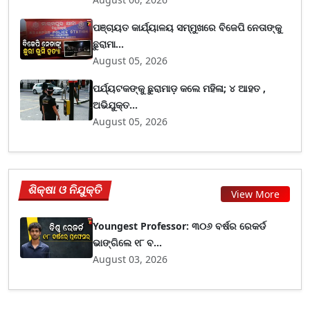
ପଞ୍ଚାୟତ କାର୍ଯ୍ୟାଳୟ ସମ୍ମୁଖରେ ବିଜେପି ନେତାଙ୍କୁ
ଛୁରାମା...
August 05, 2026
ପର୍ଯ୍ୟଟକଙ୍କୁ ଛୁରାମାଡ଼ କଲେ ମହିଳା; ୪ ଆହତ ,
ଅଭିଯୁକ୍ତ...
August 05, 2026
ଶିକ୍ଷା ଓ ନିଯୁକ୍ତି
View More
Youngest Professor: ୩୦୬ ବର୍ଷର ରେକର୍ଡ
ଭାଙ୍ଗିଲେ ୧୮ ବ...
August 03, 2026