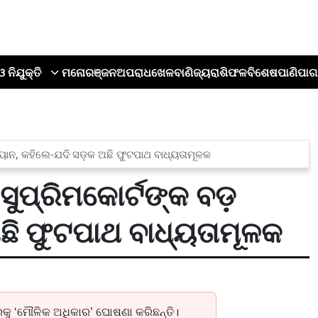
ଓ ନିଯୁକ୍ତି
ମନୋରଞ୍ଜନ
ଅପରାଧ
ଖେଳ
ବାଣିଜ୍ୟ
ରାଶିଫଳ
ବିଶେଷ
ପାଣିପାଗ
ବୟାନ, କହିଲେ-ଯଦି ସଡ଼କ ଅଛି ଫୁଟପାଥ ବାଧ୍ୟତାମୂଳକ
ୁପ୍ରିମକୋର୍ଟଙ୍କ ବଡ଼
ଛି ଫୁଟପାଥ ବାଧ୍ୟତାମୂଳକ
ରକୁ ‘ମୌଳିକ ଅଧିକାର’ ଘୋଷଣା କରିଛନ୍ତି।