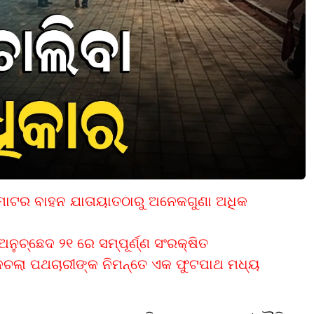
ମୋଟର ବାହନ ଯାତାୟାତଠାରୁ ଅନେକଗୁଣା ଅଧିକ
ନୁଚ୍ଛେଦ ୨୧ ରେ ସମ୍ପୂର୍ଣ୍ଣ ସଂରକ୍ଷିତ
ପାଦଚଲା ପଥଚାରୀଙ୍କ ନିମନ୍ତେ ଏକ ଫୁଟପାଥ ମଧ୍ୟ