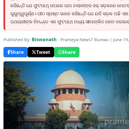
କହିଛନ୍ତି ଯେ ଫୁଟପାଥ୍ ଉପରେ ପାଦ ଚଲାଳୀଙ୍କ ହକ୍ ସଡ଼କରେ ମୋଟ
ଗୁରୁତ୍ୱପୂର୍ଣ୍ଣ। ପୀଠ ସ୍ପଷ୍ଟ ଭାବେ କହିଛନ୍ତି ଯେ ଯଦି ସଡ଼କ ଅଛି ଏ
ପଥଚାରୀଙ୍କ ନିମନ୍ତେ ଏକ ଫୁଟପାଥ ମଧ୍ୟ ସୀମାଙ୍କିତ ହେବା ଦରକା
Biswanath
Published By:
- Prameya-News7 Bureau | June 19
Share
Tweet
Share