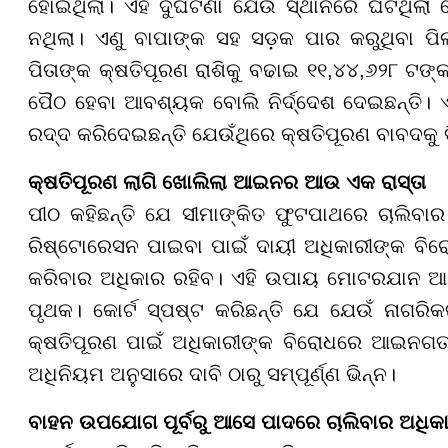
ହୋଇଥିଲା। ଏହି ଦୁର୍ଘଟଣା ଯେଉଁ ସ୍ଥାନରେ ଘଟିଥିଲା
ନଥିଲା। ଏଣୁ ବାପାଙ୍କ ସହ ସଡ଼କ ପାର କରୁଥିବା ପିଲ
ପିତାଙ୍କ କ୍ଷତିପୂରଣ ରାଶିକୁ ବଢାଇ ୧୧,୪୪,୬୨୮ ଟଙ୍କା 
ପୈଠ ହେବା ଆବଶ୍ୟକ ବୋଲି ନିର୍ଦ୍ଦେଶ ଦେଇଛନ୍ତି। 
ରଦ୍ଦ କରିଦେଇଛନ୍ତି ଯେଉଁଥିରେ କ୍ଷତିପୂରଣ ବାବଦକୁ ଦ
କ୍ଷତିପୂରଣ ଲାଗି ଖୋଲିଲା ଆଇନର ଆଉ ଏକ ରାସ୍ତା
ପୀଠ କହିଛନ୍ତି ଯେ ସୀମାଙ୍କିତ ଫୁଟପାଥରେ ଚାଲିବା
ରିଷ୍ଟୋରେସନ ପାଇବା ପାଇଁ ଦାୟୀ ଅଧିକାରୀଙ୍କ 
କରିବାର ଅଧିକାର ରହିବ। ଏହି ଉପାୟ ମୋଟରଯାନ ଆଇନ
ପୃଥକ। କୋର୍ଟ ସ୍ପଷ୍ଟ କରିଛନ୍ତି ଯେ ଯେଉଁ ନାଗରିକ
କ୍ଷତିପୂରଣ ପାଇଁ ଅଧିକାରୀଙ୍କ ବିରୋଧରେ ଆଇନଗତ
ଅଧିନିୟମ ଅନୁସାରେ ଦାବି ଠାରୁ ସମ୍ପୂର୍ଣ୍ଣ ଭିନ୍ନ।
ବାହନ ଉପଯୋଗ ପୂର୍ବରୁ ଆସେ ପାଦରେ ଚାଲିବାର ଅଧିକ