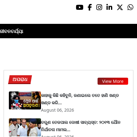
ଜୀବନଚର୍ଯ୍ୟା
ଅପରାଧ
View More
କାହାକୁ କିଛି କହିବୁନି, ଜଣାଇଲେ ତତେ ହାଣି ଖଣ୍ଡ
ଖଣ୍ଡ କରି...
August 06, 2026
ତରୁଣ ତେଜପାଲ ଦୋଷୀ ସାବ୍ୟସ୍ତ: ୨୦୧୩ ଯୌନ
ନିର୍ଯାତନା ମାମଲ...
August 06, 2026