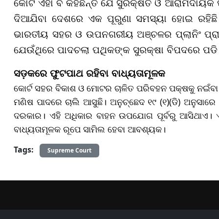
କୋର୍ଟ ଏହା ବି କହିଛନ୍ତି ଯେ ସୁରକ୍ଷିତ ଓ ଆରାମଦାୟ
ଦିଆଯିବା ଦେଶରେ ଏକ ପୂରୁଣା ସମସ୍ୟା ହୋଇ ରହିଛି।
ଭାରତୀୟ ସହର ଓ ଉପନଗରୀୟ ଅଞ୍ଚଳର ପ୍ଲାନିଂ ପ୍ରା
ଯେଉଁଥିରେ ପାଦଚଲା ପଥିକଙ୍କ ସୁରକ୍ଷା ବିପଦରେ ପଡି
ସଡ଼କରେ ଫୁଟପାଥ ରହିବା ବାଧ୍ୟତାମୂଳକ
କୋର୍ଟ ସହର ବିକାଶ ଓ ମୋଟର ଚାଳିତ ପରିବହନ ପକ୍ଷକୁ ନଇଁବା ଉ
ମଣିଷ ପାଦରେ ଚାଲି ଆସୁଛି। ଅନୁଚ୍ଛେଦ ୧୯ (୧)(ଡି) ଅନୁସାର
ଦରକାର। ଏହି ଅଧିକାର ବାହନ ଉପଯୋଗ ପୂର୍ବରୁ ଆସିଥାଏ। ଏଣ
ବାଧ୍ୟତାମୂଳକ ରୂପେ ସାମିଲ ହେବା ଆବଶ୍ୟକ।
Tags:
Supreme Court