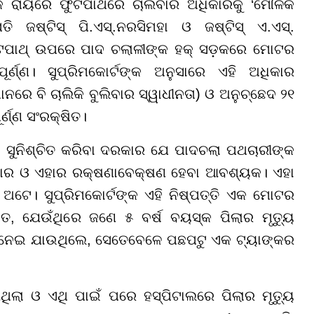
ସିକ ରାୟରେ ଫୁଟପାଥରେ ଚାଲିବାର ଅଧିକାରକୁ ‘ମୌଳିକ
ି ଜଷ୍ଟିସ୍ ପି.ଏସ୍.ନରସିମହା ଓ ଜଷ୍ଟିସ୍ ଏ.ଏସ୍.
ଫୁଟପାଥ୍ ଉପରେ ପାଦ ଚଲାଳୀଙ୍କ ହକ୍ ସଡ଼କରେ ମୋଟର
ର୍ଣ୍ଣ। ସୁପ୍ରିମକୋର୍ଟଙ୍କ ଅନୁସାରେ ଏହି ଅଧିକାର
ନରେ ବି ଚାଲିକି ବୁଲିବାର ସ୍ୱାଧୀନତା) ଓ ଅନୁଚ୍ଛେଦ ୨୧
୍ଣ୍ଣ ସଂରକ୍ଷିତ।
ା ସୁନିଶ୍ଚିତ କରିବା ଦରକାର ଯେ ପାଦଚଲା ପଥଚାରୀଙ୍କ
କାର ଓ ଏହାର ରକ୍ଷଣାବେକ୍ଷଣ ହେବା ଆବଶ୍ୟକ। ଏହା
ୟ ଅଟେ। ସୁପ୍ରିମକୋର୍ଟଙ୍କ ଏହି ନିଷ୍ପତ୍ତି ଏକ ମୋଟର
କ୍ତ, ଯେଉଁଥିରେ ଜଣେ ୫ ବର୍ଷ ବୟସ୍କ ପିଲାର ମୃତ୍ୟୁ
୍କୁଲ ନେଇ ଯାଉଥିଲେ, ସେତେବେଳେ ପଛପଟୁ ଏକ ଟ୍ୟାଙ୍କର
ିଲା ଓ ଏଥି ପାଇଁ ପରେ ହସ୍ପିଟାଲରେ ପିଲାର ମୃତ୍ୟୁ