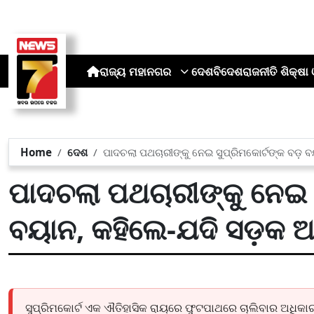
ରାଜ୍ୟ
ମହାନଗର
ଦେଶ
ବିଦେଶ
ରାଜନୀତି
ଶିକ୍ଷା 
Home
ଦେଶ
ପାଦଚଲା ପଥଚାରୀଙ୍କୁ ନେଇ ସୁପ୍ରିମକୋର୍ଟଙ୍କ ବଡ଼ 
ପାଦଚଲା ପଥଚାରୀଙ୍କୁ ନେଇ ସ
ବୟାନ, କହିଲେ-ଯଦି ସଡ଼କ ଅ
ସୁପ୍ରିମକୋର୍ଟ ଏକ ଐତିହାସିକ ରାୟରେ ଫୁଟପାଥରେ ଚାଲିବାର ଅଧିକା