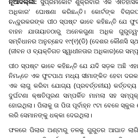
ନୂଆଦିଲ୍ଲୀ:
ସୁପ୍ରିମକୋର୍ଟ ଶୁକ୍ରବାର ଏକ ଐତିହା
ଅଧିକାର’ ଘୋଷଣା କରିଛନ୍ତି। କୋର୍ଟଙ୍କ ବିଚାରପତ
ଚନ୍ଦୁରକରଙ୍କ ପୀଠ ସ୍ପଷ୍ଟ ଭାବେ କହିଛନ୍ତି ଯେ 
ବାହନ ଯାତାୟାତଠାରୁ ଅନେକଗୁଣା ଅଧିକ ଗୁରୁତ୍ୱପୂ
ସମ୍ବିଧାନର ଅନୁଚ୍ଛେଦ ୧୯(୧)(ଡି) (ଦେଶର କୌଣସି ସ୍ଥା
(ଜୀବନ ଓ ବ୍ୟକ୍ତିଗତ ସ୍ୱାଧୀନତାର ଅଧିକାର)ରେ ସମ୍ପୂର
ପୀଠ ସ୍ପଷ୍ଟ ଭାବେ କହିଛନ୍ତି ଯେ ଯଦି ସଡ଼କ ଅଛି ଏହ
ନିମନ୍ତେ ଏକ ଫୁଟପାଥ ମଧ୍ୟ ସୀମାଙ୍କିତ ହେବା ଦର
ଏକ ଲାଗୁ କରିବା ଯୋଗ୍ୟ (ପ୍ରବର୍ତ୍ତନୀୟ) କର୍ତ୍ତବ୍
ଦୁର୍ଘଟଣା କ୍ଷତିପୂରଣ ସମ୍ପର୍କିତ ମାମଲା ସହ ସମ୍ପୃ
ହୋଇଥିଲା। ପିଲାକୁ ତା ପିତା ପୂର୍ବାହ୍ନ ୯ଟା ବେଳେ ସ
ଲରି ସେମାନଙ୍କୁ ଧକ୍କା ଦେଇଥିଲା।
ଫଳରେ ପିଲାର ଅଣ୍ଟାରୁ ତଳକୁ ଗୁରୁତର ଆଘାତ ଲାଗିଥ