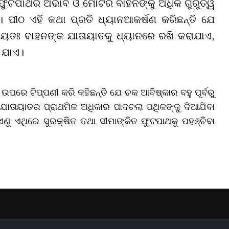
କ ଫୁଟପାଥର ଅଭାବ ଓ ମୋଟର ବାହନଙ୍କୁ ଅଧିକ ଗୁରୁତ୍ୱ
 ପୀଠ ଏହି କଥା ପ୍ରତି ଧ୍ୟାନଆକର୍ଷଣ କରିଛନ୍ତି ଯେ
ୟତଃ ବାହନଙ୍କ ଯାତାୟାତକୁ ଧ୍ୟାନରେ ରଖି କରାଯାଏ,
 ଯାଏ।
ପରେ ଟିପ୍ପଣୀ କରି କହିଛନ୍ତି ଯେ ଚକ ଆବିଷ୍କାର ବହୁ ପୂର୍ବରୁ
େ ଯାତାୟାତର ପ୍ରାଥମିକ ଅଧିକାର ପାଦଚଲା ପଥିକଙ୍କୁ ଦିଆଯିବା
ୁ ଏଥିରେ ସୁରକ୍ଷିତ ତଥା ସୀମାଙ୍କିତ ଫୁଟପାଥକୁ ପହଞ୍ଚିବା