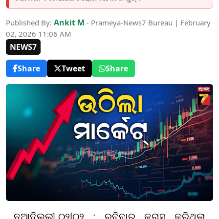
Ankit M
Published By:
- Prameya-News7 Bureau | February
02, 2026 11:06 AM
NEWS7
Share
Tweet
Share
ନୂଆଦିଲ୍ଲୀ
,
୦
୨|
୦୨ :
ରବିବାର କ୍ରାସ୍ କରିଥିଲା