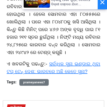
×
ଦିଲ୍ଲୀ ଗସ୍ତରେ ଯିବେ
ରବିବାର ସେନସେକ୍ସ ୮୦ ହଜାର ୭୨୨ରେ ବନ୍ଦ
ମୁଖ୍ୟମନ୍ତ୍ରୀ ମୋହନ ମାଝୀ
ହୋଇଥିଲା । ହେଲେ ସୋମବାର ଏହା ୮୦୫୫୫ରେ
ଖୋଲିଥିଲା । ପରେ ଏହା ୮୦୪୮୦କୁ ଖସି ଆସିଥିଲା ।
କିନ୍ତୁ କିଛି ମିନିଟ୍ ପରେ ୪୬୬ ଅଙ୍କ ବୃଦ୍ଧି ପାଇ ୮୧
ହଜାର ୨୧୧ ସ୍ତର ଛୁଇଁଥିଲା । ନିଫ୍ଟି ମଧ୍ୟ ରବିବାର
୨୪,୮୨୫ରେ କାରବାର ବନ୍ଦ କରିଥିଲା । ସୋମବାର
ଏହା ୨୪୯୪୨ ରେ ଟେଣ୍ଡ୍ କରୁଛି ।
ଏ ଖବରଟିକୁ ପଢନ୍ତୁ:-
ସର୍ବାଧିକ ସୁନା ଭଣ୍ଡାର ଥିବା
ଟପ୍ ଟେନ୍ ଦେଶ: ଭାରତରେ ଅଛି କେତେ ସୁନା?
Tags:
prameyanews7