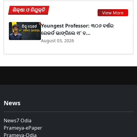
ଶିକ୍ଷା ଓ ନିଯୁକ୍ତି
View More
Youngest Professor: ୩୦୬ ବର୍ଷର
ରେକର୍ଡ ଭାଙ୍ଗିଲେ ୧୮ ବ...
August 03, 2026
News
News7 Odia
Prameya-ePaper
Prameya-Odia