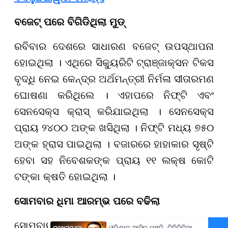
ବଜେଟ୍ ପରେ ବିଗିଡିଥିଲା ମୁଡ୍
ରବିବାର ଦେଶରେ ସାଧାରଣ ବଜେଟ୍ ଉପସ୍ଥାପନା
ହୋଇଥିଲା । ଏଥିରେ ସିକ୍ୟୁରିଟି ଟ୍ରାଞ୍ଜାକ୍ସନ ଟିକସ
ବୃଦ୍ଧି ନେଇ କେନ୍ଦ୍ର ଅର୍ଥମନ୍ତ୍ରୀ ନିର୍ମଳା ସୀତାରମଣ
ଘୋଷଣା କରିଥିଲେ । ଏହାପରେ ନିଫ୍ଟି ଏବଂ
ସେନସେକ୍ସ କ୍ରାସ୍ କରିଯାଇଥିଲା । ସେନସେକ୍ସ
ପ୍ରାୟ ୨୪୦୦ ଅଙ୍କ ଖସିଥିଲା । ନିଫ୍ଟି ମଧ୍ୟ ୭୫୦
ଅଙ୍କ ହ୍ରାସ ପାଇଥିଲା । ବଜାରରେ ହାହାକାର ସୃଷ୍ଟି
ହେବା ସହ ନିବେଶକଙ୍କ ପ୍ରାୟ ୧୧ ଲକ୍ଷ କୋଟି
ଟଙ୍କା କ୍ଷତି ହୋଇଥିଲା ।
ସୋମବାର ଧିମା ଆରମ୍ଭ ପରେ ବଢିଲା
ସୋମବାର ବଜାର ଆରମ୍ଭରୁ କ୍ଷତିରେ ଥିଲା ।
ଓଡ଼ିଶାକୁ ଆସିବ ପୁଞ୍ଜି, ତିନିଦିନିଆ