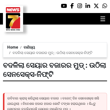
☰
Home
ବାଣିଜ୍ୟ
ବଦଳିଲା ସେୟାର ବଜାରର ମୁଡ୍ : ଉଠିଲା ସେନସେକ୍ସ-ନିଫ୍ଟି
ବଦଳିଲା ସେୟାର ବଜାରର ମୁଡ୍ : ଉଠିଲା
ସେନସେକ୍ସ-ନିଫ୍ଟି
ରବିବାର କ୍ରାସ୍ କରିଥିଲା ସେୟାର ବଜାର । ବଜେଟ୍ ଦିନ ସେନସେକ୍ସ ଖସି
ଯାଇଥିଲା । ନିବେଶକ ହଜାର ହଜାର କୋଟି ଟଙ୍କା ହରାଇଥିଲେ । କିନ୍ତୁ
ସୋମବାର ବଦଳିଯାଇଛି ସେୟାର ମାର୍କେଟର ମୁଡ୍ ।