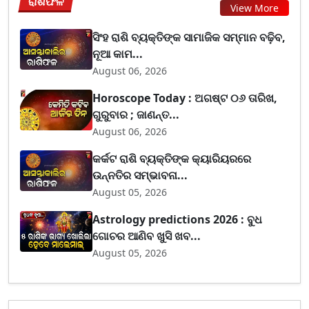
ରାଶିଫଳ
View More
ସିଂହ ରାଶି ବ୍ୟକ୍ତିଙ୍କ ସାମାଜିକ ସମ୍ମାନ ବଢ଼ିବ,
ନୂଆ କାମ...
August 06, 2026
Horoscope Today : ଅଗଷ୍ଟ ୦୬ ତାରିଖ,
ଗୁରୁବାର ; ଜାଣନ୍ତ...
August 06, 2026
କର୍କଟ ରାଶି ବ୍ୟକ୍ତିଙ୍କ କ୍ୟାରିୟରରେ
ଉନ୍ନତିର ସମ୍ଭାବନା...
August 05, 2026
Astrology predictions 2026 : ବୁଧ
ଗୋଚର ଆଣିବ ଖୁସି ଖବ...
August 05, 2026