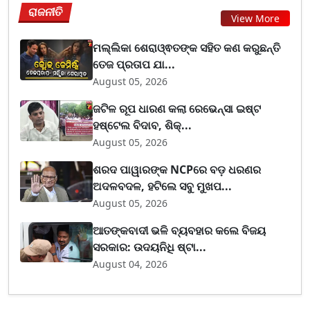
ରାଜନୀତି
View More
ମଲ୍ଲିକା ଶେରାଓ୍ଵତଙ୍କ ସହିତ କଣ କରୁଛନ୍ତି
ତେଜ ପ୍ରତାପ ଯା...
August 05, 2026
ଜଟିଳ ରୂପ ଧାରଣ କଲା ରେଭେନ୍ସା ଇଷ୍ଟ
ହଷ୍ଟେଲ ବିଦାବ, ଶିକ୍...
August 05, 2026
ଶରଦ ପାୱାରଙ୍କ NCPରେ ବଡ଼ ଧରଣର
ଅଦଳବଦଳ, ହଟିଲେ ସବୁ ମୁଖପ...
August 05, 2026
ଆତଙ୍କବାଦୀ ଭଳି ବ୍ୟବହାର କଲେ ବିଜୟ
ସରକାର: ଉଦୟନିଧି ଷ୍ଟା...
August 04, 2026