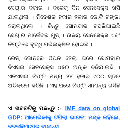
ସେୟାର ବଜାର । ବଜେଟ୍ ଦିନ ସେନସେକ୍ସ ଖସି
ଯାଇଥିଲା । ନିବେଶକ ହଜାର ହଜାର କୋଟି ଟଙ୍କା
ହରାଇଥିଲେ । କିନ୍ତୁ ସୋମବାର ବଦଳିଯାଇଛି
ସେୟାର ମାର୍କେଟର ମୁଡ୍ । ଉଭୟ ସେନସେକ୍ସ ଏବଂ
ନିଫ୍ଟିରେ ବୃଦ୍ଧି ପରିଲକ୍ଷିତ ହୋଇଛି ।
ରେଡ୍ ଜୋନରେ ଓପନ ହେଲା ପରେ ସୋମବାର
ବିଏସଇ ସେନସେକ୍ସ ୪୫୦ ଅଙ୍କ ବଢିଯାଇଛି ।
ଏନଏସଇ ନିଫ୍ଟି ମଧ୍ୟ ୨୪ ହଜାର ୯୦୦ ସ୍ତର
ଅତିକ୍ରମ କରିଛି । ଏହାପରେ ନିଫ୍ଟି ସାମାନ୍ୟ ଖସିଛି
।
​​​​​​​ଏ ଖବରଟିକୁ ପଢନ୍ତୁ :-
IMF data on global
GDP: ଆମେରିକାକୁ ଟପିଲା ଭାରତ: ମସ୍କ କହିଲେ,
ବଦଳୁଛିପାୱାର ବାଲାନ୍ସ