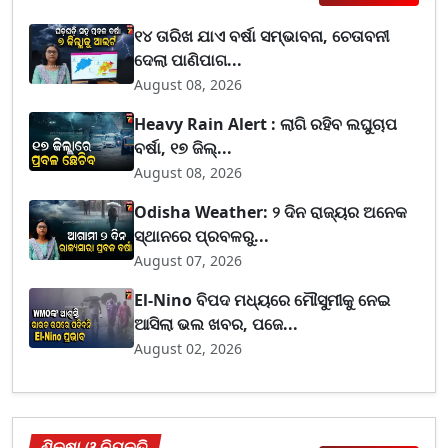
୧୪ ତାରିଖ ଯାଏ ବର୍ଷା ସମ୍ଭାବନା, ଚେତାବନୀ
ଦେଲା ପାଣିପାଗ...
August 08, 2026
Heavy Rain Alert : ଲାଗି ରହିବ ଲଘୁଚାପ
ବର୍ଷା, ୧୭ ଜିଲ୍...
August 08, 2026
Odisha Weather: ୨ ଦିନ ରାଜ୍ୟର ଅନେକ
ସ୍ଥାନରେ ପ୍ରବଳରୁ...
August 07, 2026
El-Nino ବିପଦ ମଧ୍ୟରେ ମୌସୁମୀକୁ ନେଇ
ଆସିଲା ଭଲ ଖବର, ପଜେ...
August 02, 2026
ଶିକ୍ଷା ଓ ନିଯୁକ୍ତି