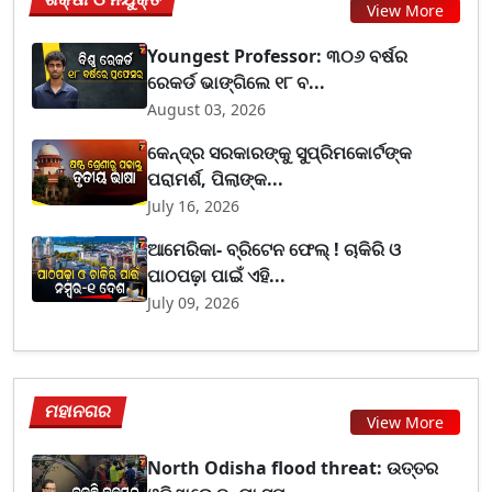
View More
Youngest Professor: ୩୦୬ ବର୍ଷର
ରେକର୍ଡ ଭାଙ୍ଗିଲେ ୧୮ ବ...
August 03, 2026
କେନ୍ଦ୍ର ସରକାରଙ୍କୁ ସୁପ୍ରିମକୋର୍ଟଙ୍କ
ପରାମର୍ଶ, ପିଲାଙ୍କ...
July 16, 2026
ଆମେରିକା- ବ୍ରିଟେନ ଫେଲ୍ ! ଚାକିରି ଓ
ପାଠପଢ଼ା ପାଇଁ ଏହି...
July 09, 2026
ମହାନଗର
View More
North Odisha flood threat: ଉତ୍ତର