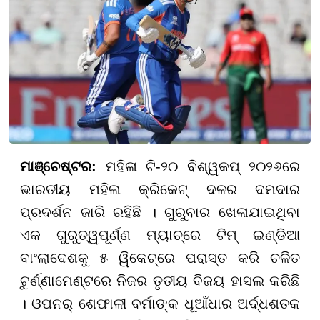
ମାଞ୍ଚେଷ୍ଟର:
ମହିଳା ଟି-୨୦ ବିଶ୍ୱକପ୍ ୨୦୨୬ରେ
ଭାରତୀୟ ମହିଳା କ୍ରିକେଟ୍ ଦଳର ଦମଦାର
ପ୍ରଦର୍ଶନ ଜାରି ରହିଛି । ଗୁରୁବାର ଖେଳାଯାଇଥିବା
ଏକ ଗୁରୁତ୍ୱପୂର୍ଣ୍ଣ ମ୍ୟାଚ୍ରେ ଟିମ୍ ଇଣ୍ଡିଆ
ବାଂଲାଦେଶକୁ ୫ ୱିକେଟ୍ରେ ପରାସ୍ତ କରି ଚଳିତ
ଟୁର୍ଣ୍ଣାମେଣ୍ଟରେ ନିଜର ତୃତୀୟ ବିଜୟ ହାସଲ କରିଛି
। ଓପନର୍ ଶେଫାଳୀ ବର୍ମାଙ୍କ ଧୂଆଁଧାର ଅର୍ଦ୍ଧଶତକ