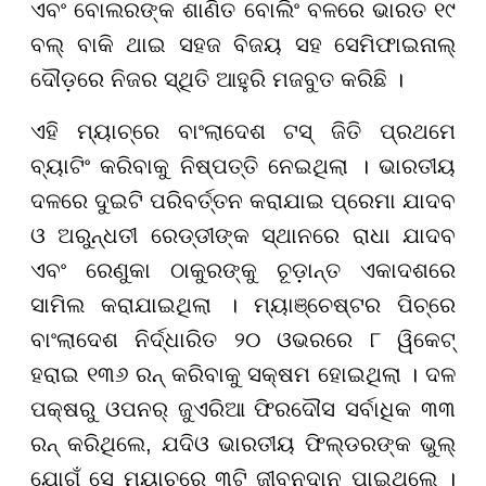
ଏବଂ ବୋଲରଙ୍କ ଶାଣିତ ବୋଲିଂ ବଳରେ ଭାରତ ୧୯
ବଲ୍ ବାକି ଥାଇ ସହଜ ବିଜୟ ସହ ସେମିଫାଇନାଲ୍
ଦୌଡ଼ରେ ନିଜର ସ୍ଥିତି ଆହୁରି ମଜବୁତ କରିଛି ।
ଏହି ମ୍ୟାଚ୍ରେ ବାଂଲାଦେଶ ଟସ୍ ଜିତି ପ୍ରଥମେ
ବ୍ୟାଟିଂ କରିବାକୁ ନିଷ୍ପତ୍ତି ନେଇଥିଲା । ଭାରତୀୟ
ଦଳରେ ଦୁଇଟି ପରିବର୍ତ୍ତନ କରାଯାଇ ପ୍ରେମା ଯାଦବ
ଓ ଅରୁନ୍ଧତୀ ରେଡ୍ଡୀଙ୍କ ସ୍ଥାନରେ ରାଧା ଯାଦବ
ଏବଂ ରେଣୁକା ଠାକୁରଙ୍କୁ ଚୂଡ଼ାନ୍ତ ଏକାଦଶରେ
ସାମିଲ କରାଯାଇଥିଲା । ମ୍ୟାଞ୍ଚେଷ୍ଟର ପିଚ୍ରେ
ବାଂଲାଦେଶ ନିର୍ଦ୍ଧାରିତ ୨୦ ଓଭରରେ ୮ ୱିକେଟ୍
ହରାଇ ୧୩୬ ରନ୍ କରିବାକୁ ସକ୍ଷମ ହୋଇଥିଲା । ଦଳ
ପକ୍ଷରୁ ଓପନର୍ ଜୁଏରିଆ ଫିରଦୌସ ସର୍ବାଧିକ ୩୩
ରନ୍ କରିଥିଲେ, ଯଦିଓ ଭାରତୀୟ ଫିଲ୍ଡରଙ୍କ ଭୁଲ୍
ଯୋଗୁଁ ସେ ମ୍ୟାଚ୍ରେ ୩ଟି ଜୀବନଦାନ ପାଇଥିଲେ ।