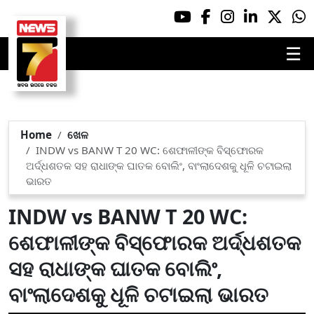
☰
Home
ଖେଳ
INDW vs BANW T 20 WC: ଶେଫାଳୀଙ୍କ ବିସ୍ଫୋରକ
ଅର୍ଦ୍ଧଶତକ ସହ ରାଧାଙ୍କ ଘାତକ ବୋଲିଂ, ବାଂଲାଦେଶକୁ ଧୂଳି ଚଟାଇଲା
ଭାରତ
INDW vs BANW T 20 WC:
ଶେଫାଳୀଙ୍କ ବିସ୍ଫୋରକ ଅର୍ଦ୍ଧଶତକ
ସହ ରାଧାଙ୍କ ଘାତକ ବୋଲିଂ,
ବାଂଲାଦେଶକୁ ଧୂଳି ଚଟାଇଲା ଭାରତ