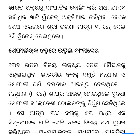
ଭାରତ ପକ୍ଷରୁ ସାଂଘାତିକ ବୋଲିଂ କରି ରାଧା ଯାଦବ
ସର୍ବାଧିକ ୩ଟି ୱିକେଟ୍ ଅକ୍ତିଆର କରିଥିବା ବେଳେ
ଶେଷ ଓଭରରେ ଶ୍ରୀ ଚରଣୀ ମାତ୍ର ୩ ରନ୍ ଦେଇ
୨ଟି ୱିକେଟ୍ ନେଇଥିଲେ।
ଶେଫାଳୀଙ୍କ ଝଡ଼ରେ ଉଡ଼ିଲା ବାଂଲାଦେଶ
୧୩୭ ରନର ବିଜୟ ଲକ୍ଷ୍ୟ ନେଇ ମୈଦାନକୁ
ଓହ୍ଲାଇଥିବା ଭାରତୀୟ ଦଳକୁ ସ୍ମୃତି ମନ୍ଧାନା ଓ
ଶେଫାଳୀ ବର୍ମା ଦମଦାର ଆରମ୍ଭ ଦେଇଥିଲେ ।
ମନ୍ଧାନା (୮ ରନ୍) ଶୀଘ୍ର ଆଉଟ୍ ହୋଇଥିଲେ ସୁଦ୍ଧା
ଶେଫାଳୀ ବାଂଲାଦେଶୀ ବୋଲରଙ୍କୁ ନିର୍ଧୁମ ଛେଚିଥିଲେ
। ସେ ମାତ୍ର ୩୪ ବଲ୍ରୁ ୫୩ ରନ୍ର ଏକ
ବିସ୍ଫୋରକ ପାଳି ଖେଳି ଦଳର ବିଜୟ ପଥ ସୁଗମ
କରିଥିଲେ। ଅନ୍ୟମାନଙ୍କ ମଧ୍ୟରେ ୟାସ୍ତିକା