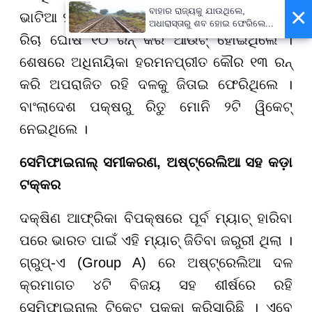
×
ବାହାର ରାଜ୍ୟକୁ ଯାଉଥିଲେ,
ଭାଟିଆ ୨୩ ରନ୍, ଜେମିମା ରୋଡ୍ରିଗ୍ସ ୨୬ ରନ୍ ଏବଂ
ଅଧାରାସ୍ତାରୁ ଶବ ହୋଇ ଫେରିଲେ...
ରିଚା ଘୋଷ ୧୦ ରନ୍ କରି ଆଉଟ୍ ହୋଇଥିଲେ ।
ଶେଷରେ ଅଧିନାୟିକା ହରମନପ୍ରୀତ କୌର ୧୩ ରନ୍
କରି ଅପରାଜିତ ରହି ଦଳକୁ ଜିତାଇ ଫେରିଥିଲେ ।
ବାଂଲାଦେଶ ପକ୍ଷରୁ ରିତୁ ମୋନି ୨ଟି ୱିକେଟ୍
ନେଇଥିଲେ ।
ସେମିଫାଇନାଲ୍ ସମୀକରଣ, ଅଷ୍ଟ୍ରେଲିଆ ସହ କଡ଼ା
ଟକ୍କର
ଦକ୍ଷିଣ ଆଫ୍ରିକା ବିପକ୍ଷରେ ପୂର୍ବ ମ୍ୟାଚ୍ ହାରିବା
ପରେ ଭାରତ ପାଇଁ ଏହି ମ୍ୟାଚ୍ ଜିତିବା ଜରୁରୀ ଥିଲା ।
ଗ୍ରୁପ୍-ଏ (Group A) ରେ ଅଷ୍ଟ୍ରେଲିଆ ଦଳ
କ୍ରମାଗତ ୪ଟି ବିଜୟ ସହ ଶୀର୍ଷରେ ରହି
ସେମିଫାଇନାଲ୍ ଟିକେଟ୍ ପକ୍କା କରିସାରିଛି । ଏବେ