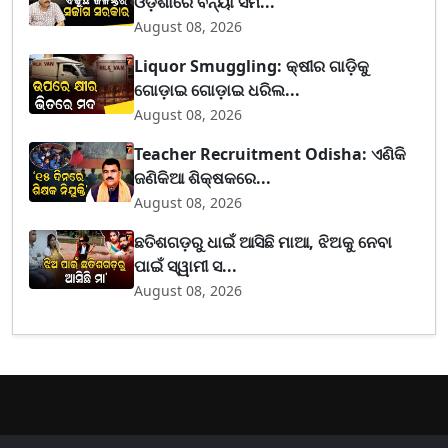
ଓଡ଼ିଶାରେ ବନ୍ୟା ସମ...
August 08, 2026
Liquor Smuggling: କ୍ଷୀର ଗାଡ଼ିକୁ
ଗୋଡ଼ାଇ ଗୋଡ଼ାଇ ଧରିଲ...
August 08, 2026
Teacher Recruitment Odisha: ଏଣିକି
ଜଣିକିଆ ଶିକ୍ଷକରେ...
August 08, 2026
ଛତିଶଗଡ଼ରୁ ଧାଇଁ ଆସିଛି ମାଆ, ଝିଅକୁ ନେବା
ପାଇଁ ସ୍ୱାମୀ ସ...
August 08, 2026