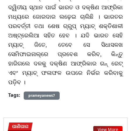
ଦ୍ୱିତୀୟ ସ୍ଥାନ ପାଇଁ ଭାରତ ଓ ଦକ୍ଷିଣ ଆଫ୍ରିକା
ମଧ୍ୟରେ ଜୋରଦାର ଲଢ଼େଇ ଚାଲିଛି । ଭାରତର
ପରବର୍ତ୍ତୀ ତଥା ଶେଷ ଗ୍ରୁପ୍ ମ୍ୟାଚ୍ ଶକ୍ତିଶାଳୀ
ଅଷ୍ଟ୍ରେଲିଆ ସହିତ ହେବ । ଯଦି ଭାରତ ସେହି
ମ୍ୟାଚ୍ ଜିତେ, ତେବେ ସେ ସିଧାସଳଖ
ସେମିଫାଇନାଲ୍ରେ ପ୍ରବେଶ କରିବ, କିନ୍ତୁ
ହାରିଗଲେ ଦଳକୁ ଦକ୍ଷିଣ ଆଫ୍ରିକାର ରନ୍ ରେଟ୍
ଏବଂ ମ୍ୟାଚ୍ ଫଳାଫଳ ଉପରେ ନିର୍ଭର କରିବାକୁ
ପଡ଼ିବ ।
Tags:
prameyanews7
ପାଣିପାଗ
View More