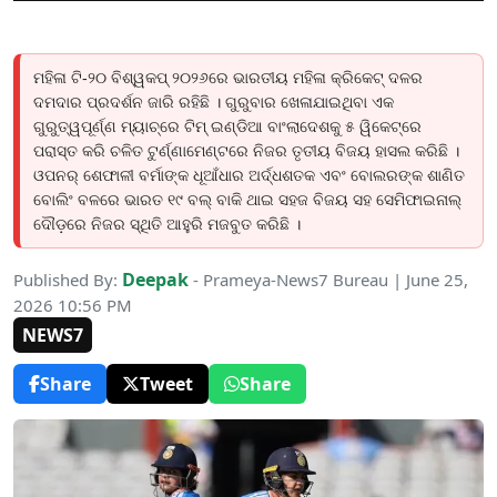
ମହିଳା ଟି-୨୦ ବିଶ୍ୱକପ୍ ୨୦୨୬ରେ ଭାରତୀୟ ମହିଳା କ୍ରିକେଟ୍ ଦଳର
ଦମଦାର ପ୍ରଦର୍ଶନ ଜାରି ରହିଛି । ଗୁରୁବାର ଖେଳାଯାଇଥିବା ଏକ
ଗୁରୁତ୍ୱପୂର୍ଣ୍ଣ ମ୍ୟାଚ୍ରେ ଟିମ୍ ଇଣ୍ଡିଆ ବାଂଲାଦେଶକୁ ୫ ୱିକେଟ୍ରେ
ପରାସ୍ତ କରି ଚଳିତ ଟୁର୍ଣ୍ଣାମେଣ୍ଟରେ ନିଜର ତୃତୀୟ ବିଜୟ ହାସଲ କରିଛି ।
ଓପନର୍ ଶେଫାଳୀ ବର୍ମାଙ୍କ ଧୂଆଁଧାର ଅର୍ଦ୍ଧଶତକ ଏବଂ ବୋଲରଙ୍କ ଶାଣିତ
ବୋଲିଂ ବଳରେ ଭାରତ ୧୯ ବଲ୍ ବାକି ଥାଇ ସହଜ ବିଜୟ ସହ ସେମିଫାଇନାଲ୍
ଦୌଡ଼ରେ ନିଜର ସ୍ଥିତି ଆହୁରି ମଜବୁତ କରିଛି ।
Deepak
Published By:
- Prameya-News7 Bureau | June 25,
2026 10:56 PM
NEWS7
Share
Tweet
Share