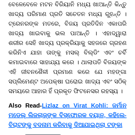
ବେଳେବେଳେ ମଟନ ବିରିୟାନି ମଧ୍ୟ ଖାଆନ୍ତି କିନ୍ତୁ
ଖାଦ୍ୟ ପରିମାଣ ପ୍ରତି ସଚେତନ ମଧ୍ୟ ରୁହନ୍ତି ।
ଟ୍ରେନରଙ୍କ ମତରେ, ବିଜୟ ପ୍ରତିଦିନ ଏକାପରି
ଖାଦ୍ୟ ଖାଇବାକୁ ଭଲ ପାଆନ୍ତି । ଏହାଦ୍ୱାରା
ଶରୀର ସେହି ଖାଦ୍ୟ ପ୍ରକ୍ରିୟାକୁ ସହଜରେ ଗ୍ରହଣ
କରିନିଏ ଯାହା ତାଙ୍କୁ ମସଲ୍ ବିଲ୍ଡିଂ ଏବଂ ଚର୍ବି
କମାଇବାରେ ସାହାଯ୍ୟ କରେ । ଥାଲାପତି ବିଜୟଙ୍କ
ଏହି ଜୀବନଶୈଳୀ ପ୍ରମାଣ କରେ ଯେ ମହଙ୍ଗା
ସପ୍ଲିମେଣ୍ଟ ଅପେକ୍ଷା ଘରୋଇ ଖାଦ୍ୟ ଏବଂ ସଠିକ୍
ସମୟରେ ଆହାର ହିଁ ପ୍ରକୃତ ଫିଟନେସର ରହସ୍ୟ ।
Also Read-
Lizlaz on Virat Kohli: ଜର୍ମାନ
ମଡେଲ୍‌ ଲିଜଲାଜ୍‌ଙ୍କ ବିସ୍ଫୋରକ ବୟାନ, କହିଲେ-
ବିରାଟଙ୍କୁ ବଦନାମ କରିବାକୁ ଦିଆଯାଇଥିଲା ଟଙ୍କା