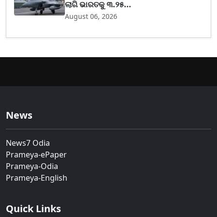
ଲାଗି ଭାରତକୁ ୩.୨୫...
August 06, 2026
News
News7 Odia
Prameya-ePaper
Prameya-Odia
Prameya-English
Quick Links