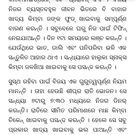
ନିଜର ବ୍ୟସ୍ତବହୁଳ ଜୀବନ ଭିତରେ ବି ବାହାର
ଖାଦ୍ୟ କିମ୍ବା ଜଙ୍କ ଫୁଡ୍ ଖାଇବାକୁ ସମ୍ପୂର୍ଣ୍ଣ
ବାରଣ କରନ୍ତି । ସବୁବେଳେ ଘରୁ ନିଜ ପାଇଁ ଟିଫିନ୍
ନେଇଯାଆନ୍ତି । ଦିନ ୧ଟା ସମୟରେ ଲଞ୍ଚ କରନ୍ତି ।
ଯେଉଁଥିରେ ଭାତ, ଡାଲି ଏବଂ ପନିପରିବା ଭଳି ଏକ
ସନ୍ତୁଳିତ ଆହାର ଥାଏ । ସନ୍ଧ୍ୟାରେ ହାଲୁକା ସ୍ନାକ୍ସ
କିମ୍ବା ଜଳଖିଆ ଖାଇବାକୁ ସେ ପସନ୍ଦ କରନ୍ତି ।
ସୁସ୍ଥ ରହିବା ପାଇଁ ବିଜୟ ଏକ ଗୁରୁତ୍ୱପୂର୍ଣ୍ଣ ନିୟମ
ମାନନ୍ତି । ତାହା ହେଉଛି ଶୀଘ୍ର ରାତି ଭୋଜନ। ସେ
ସନ୍ଧ୍ୟା ୭ଟାରୁ ୭:୩୦ ମଧ୍ୟରେ ନିଜର ଡିନର୍
କରନ୍ତି। ରାତିରେ ସୀମିତ ପରିମାଣରେ ମାଛ କିମ୍ବା
ଚିକେନ୍ ଖାଇବାକୁ ପସନ୍ଦ କରନ୍ତି । ହେଲେ ସେ ସବୁ
ପ୍ରକାର ଖାଦ୍ୟ ଖାଇବାକୁ ଭଲ ପାଆନ୍ତି ଏବଂ