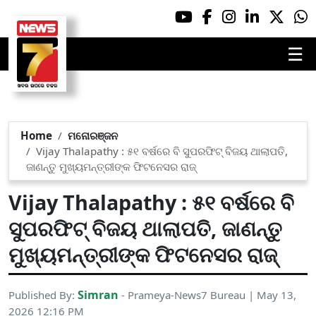
☰
Home
ମନୋରଞ୍ଜନ
Vijay Thalapathy : ୫୧ ବର୍ଷରେ ବି ସୁପରଫିଟ୍ ବିଜୟ ଥାଲାପତି,
ଜାଣନ୍ତୁ ମୁଖ୍ୟମନ୍ତ୍ରୀଙ୍କ ଫିଟନେସର ରାଜ୍
Vijay Thalapathy : ୫୧ ବର୍ଷରେ ବି
ସୁପରଫିଟ୍ ବିଜୟ ଥାଲାପତି, ଜାଣନ୍ତୁ
ମୁଖ୍ୟମନ୍ତ୍ରୀଙ୍କ ଫିଟନେସର ରାଜ୍
Simran
Published By:
- Prameya-News7 Bureau | May 13,
2026 12:16 PM