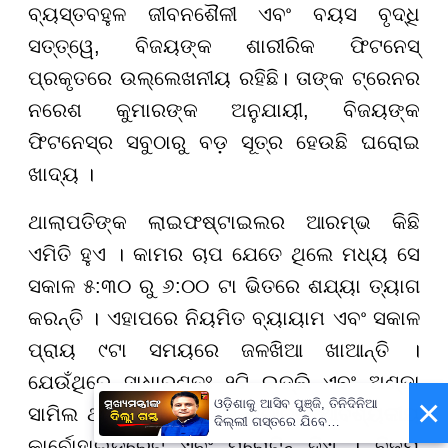
ବ୍ୟସ୍ତବହୁଳ ଜୀବନଶୈଳୀ ଏବଂ ବୟସ ବୃଦ୍ଧି
ସତ୍ତ୍ୱେ, ବିଜୟଙ୍କ ଶାରୀରିକ ଫିଟନେସ୍
ପ୍ରକୃତରେ ଉଲ୍ଲେଖନୀୟ ରହିଛି। ତାଙ୍କ ଟ୍ରେନର
ନରେଶ କୁମାରଙ୍କ ଅନୁଯାୟୀ, ବିଜୟଙ୍କ
ଫିଟନେସ୍ର ସବୁଠାରୁ ବଡ଼ ସୂତ୍ର ହେଉଛି ଘରୋଇ
ଖାଦ୍ୟ ।
ଥାଲାପତିଙ୍କ ଲାଇଫଷ୍ଟାଇଲର ଆରମ୍ଭ କିଛି
ଏମିତି ହୁଏ । କାମର ଚାପ ଯେତେ ଥିଲେ ମଧ୍ୟ ସେ
ସକାଳ ୫:୩୦ ରୁ ୬:୦୦ ଟା ଭିତରେ ଶଯ୍ୟା ତ୍ୟାଗ
କରନ୍ତି । ଏହାପରେ ନିୟମିତ ବ୍ୟାୟାମ ଏବଂ ସକାଳ
ପ୍ରାୟ ୯ଟା ସମୟରେ ଜଳଖିଆ ଖାଆନ୍ତି ।
ଯେଉଁଥିରେ ସାଧାରଣତଃ ୨ଟି ଇଡ୍ଲି ଏବଂ ଅଣ୍ଡା
×
ଓଡ଼ିଶାକୁ ଆସିବ ପୁଞ୍ଜି, ତିନିଦିନିଆ
ସାମିଲ ଥାଏ । ଏହା ତାଙ୍କ ଶରୀରକୁ ଆବଶ୍ୟକୀୟ
ଦିଲ୍ଲୀ ଗସ୍ତରେ ଯିବେ
ମୁଖ୍ୟମନ୍ତ୍ରୀ ମୋହନ ମାଝୀ
କାର୍ବୋହାଇଡ୍ରେଟ୍ ଏବଂ ପ୍ରୋଟିନ୍ ଦିଏ । ବିଜୟ