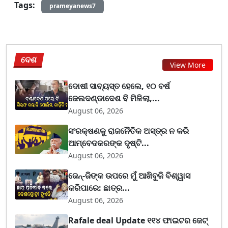
Tags:
prameyanews7
ଦେଶ
View More
ଦୋଷୀ ସାବ୍ୟସ୍ତ ହେଲେ, ୧୦ ବର୍ଷ
ଜେଲଦଣ୍ଡାଦେଶ ବି ମିଳିଲା,...
August 06, 2026
ସଂରକ୍ଷଣକୁ ରାଜନୈତିକ ଅସ୍ତ୍ର ନ କରି
ଆମ୍ବେଦକରଙ୍କ ଦୃଷ୍ଟି...
August 06, 2026
ଜେନ୍-ଜିଙ୍କ ଉପରେ ମୁଁ ଆଖିବୁଜି ବିଶ୍ୱାସ
କରିପାରେ: ଛାତ୍ର...
August 06, 2026
Rafale deal Update ୧୧୪ ଫାଇଟର ଜେଟ୍