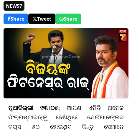
NEWS7
Share
Tweet
Share
ନୂଆଦିଲ୍ଲୀ ୧୩।୦୫;
ଆପଣ ଏମିତି ଅନେକ
ଫିଲ୍ମଷ୍ଟାରଙ୍କୁ ଦେଖିଥିବେ ଯେଉଁମାନଙ୍କର
ବୟସ ୬୦ ହୋଇଥିବ କିନ୍ତୁ ସେମାନେ