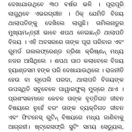
ଦେଖାଯାଉଥିବେ ୩୦ ବର୍ଷର ଭଳି । ପୂରାପୂରି
ଲାଗୁଥିବେ ଏଭରଗ୍ରୀନ । ଠିକ୍ ଯେମିତି ବିଜୟ
ଥାଲାପତିଙ୍କୁ ଦେଖିଲେ ଲାଗୁଛି। ତାମିଲନାଡୁର
ମୁଖ୍ୟମନ୍ତ୍ରୀ ଭାବେ ଶପଥ ନେଇଛନ୍ତି ଥାଲାପତି
ବିଜୟ । ଏହି ଅବସରରେ ତାଙ୍କ ପୂରା ପରିବାର ଏବଂ
ରୁମର୍ଡ ଗଲଲଫ୍ରେଣ୍ଡ ତ୍ରିଶା କ୍ରିଷ୍ଣନ୍ ମଧ୍ୟ
ନଜର ଆସିଥିଲେ । ଶପଥ ପାଠ କଲାବେଳେ ବିଜୟ
ହ୍ୟାଣ୍ଡସମ ହଙ୍କ ପରି ଦେଖାଯାଉଥିଲେ । ରାଜନୀତି
ହେଉ ବା ରୂପେଲି ପରଦା, ଥାଲାପତି ବିଜୟଙ୍କ
ଉପସ୍ଥିତି ସବୁବେଳେ ପାୱାରଫୁଲ୍ ମୁଡ୍ରେ ଥାଏ ।
ପ୍ରଶଂସକମାନେ କେବଳ ତାଙ୍କ ବୃତ୍ତିଗତ ଜୀବନ
ବିଷୟରେ ନୁହେଁ ବରଂ ତାଙ୍କ ବ୍ୟକ୍ତିଗତ ଜୀବନ
ଏବଂ ଫିଟନେସ୍ ରୁଟିନ୍ ବିଷୟରେ ମଧ୍ୟ ଜାଣିବାକୁ
ଆଗ୍ରହୀ। ଷ୍ଟ୍ରେସଫ୍ରି ସୁଟିଂ ସମୟ ସେଡ୍ୟୁଲ,