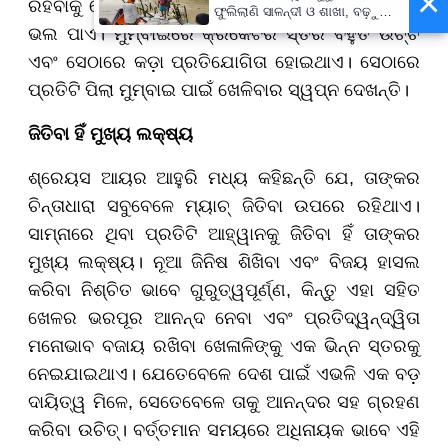
×
ରହିବାକୁ ଚେଷ୍ଟା କରିବି ନାହିଁ। ମୁଁ ସବୁବେଳେ ଚ୍ୟାଲେଞ୍ଜକୁ
ଫୁଲିଲାଣି ସାଳନ୍ଦୀ ଓ ଶାଖା, ବଢ଼ୁଛି
ବନ୍ୟା ଭୟ
ଭଲ ପାଏ। ମୁମ୍ବାଇରେ କ୍ରିକେଟର ସ୍ତର ବହୁତ ଉଚ୍ଚ
ଏବଂ ସେଠାରେ କଡ଼ା ପ୍ରତିଯୋଗିତା ହୋଇଥାଏ। ସେଠାରେ
ପ୍ରତିଟି ପିଲା ମୁମ୍ବାଇ ପାଇଁ ଖେଳିବାର ସ୍ୱପ୍ନ ଦେଖନ୍ତି।
ଜିତିବା ହିଁ ମୁଖ୍ୟ ଲକ୍ଷ୍ୟ
ଶ୍ରେୟସ ଆୟର ଆହୁରି ମଧ୍ୟ କହିଛନ୍ତି ଯେ, ତାଙ୍କର
ଚିନ୍ତାଧାରା ସବୁବେଳେ ମ୍ୟାଚ୍ ଜିତିବା ଉପରେ ରହିଥାଏ।
ସାମ୍ନାରେ ଥିବା ପ୍ରତିଟି ଆହ୍ୱାନକୁ ଜିତିବା ହିଁ ତାଙ୍କର
ମୁଖ୍ୟ ଲକ୍ଷ୍ୟ। ନୂଆ ଜିନିଷ ଶିଖିବା ଏବଂ ବିଜୟ ହାସଲ
କରିବା ନିଶ୍ଚିତ ଭାବେ ଗୁରୁତ୍ୱପୂର୍ଣ୍ଣ, କିନ୍ତୁ ଏହା ସହିତ
ଖେଳର ଭରପୂର ଆନନ୍ଦ ନେବା ଏବଂ ପ୍ରତିଦ୍ୱନ୍ଦ୍ୱିତା
ମନୋଭାବ ବଜାୟ ରଖିବା ଖେଳାଳିଙ୍କୁ ଏକ ଭିନ୍ନ ସ୍ତରକୁ
ନେଇଯାଇଥାଏ। ଯେତେବେଳେ ଦେଶ ପାଇଁ ଏଭଳି ଏକ ବଡ଼
ଦାୟିତ୍ୱ ମିଳେ, ସେତେବେଳେ ତାକୁ ଆନନ୍ଦର ସହ ଗ୍ରହଣ
କରିବା ଉଚିତ୍। ବର୍ତ୍ତମାନ ସମୟରେ ଅଧିନାୟକ ଭାବେ ଏହି