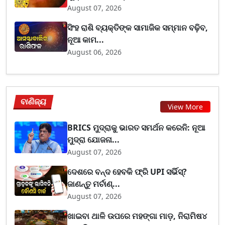
August 07, 2026
ସିଂହ ରାଶି ବ୍ୟକ୍ତିଙ୍କ ସାମାଜିକ ସମ୍ମାନ ବଢ଼ିବ,
ନୂଆ କାମ...
August 06, 2026
ବାଣିଜ୍ୟ
View More
BRICS ମୁଦ୍ରାକୁ ଭାରତ ସମର୍ଥନ କରେନି: ନୂଆ
ମୁଦ୍ରା ଯୋଜନା...
August 07, 2026
ଦେଶରେ ବନ୍ଦ ହେବକି ଫ୍ରି UPI ସର୍ଭିସ୍?
ଜାଣନ୍ତୁ ମର୍ଚାଣ୍...
August 07, 2026
ଖାଇବା ଥାଳି ଉପରେ ମହଙ୍ଗା ମାଡ଼, ନିରାମିଷ୪