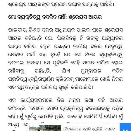
ଶ୍ରେୟସ ଆୟରଙ୍କ ପ୍ରଥମ ବୟାନ ସାମ୍ନାକୁ ଆସିଛି।
ମୋ ବ୍ୟକ୍ତିତ୍ୱ ବଦଳିବ ନାହିଁ: ଶ୍ରେୟସ ଆୟର
ଭାରତୀୟ ଟି-୨୦ ଦଳର ଅଧିନାୟକ ପାଇବା ପରେ ଶ୍ରେୟସ
ଆୟର କହିଛନ୍ତି ଯେ, ପିଲାଦିନରୁ ହିଁ ତାଙ୍କୁ ଆହ୍ୱାନର
ସାମ୍ନା କରିବା ବହୁତ ପସନ୍ଦ। ଜାତୀୟ ଦଳର ନେତୃତ୍ୱ
ନେବାର ଅର୍ଥ ଏହା ନୁହେଁ ଯେ ସେ ନିଜର ବ୍ୟକ୍ତିତ୍ୱ
ବଦଳାଇ ଦେବେ। ସେ ପୂର୍ବଭଳି ସେହି ସମାନ ମଣିଷ ହୋଇ
ରହିବାକୁ ଚାହାଁନ୍ତି, ଯିଏ ମୁମ୍ବାଇର କଠିନ
ପ୍ରତିଦ୍ୱନ୍ଦ୍ୱିତାପୂର୍ଣ୍ଣ କ୍ରିକେଟ୍ ମାହୋଲ୍ରେ ଖେଳି ନିଜର
ଏକ ସ୍ୱତନ୍ତ୍ର ପରିଚୟ ସୃଷ୍ଟି କରିପାରିଛି।
ଏକ କାର୍ଯ୍ୟକ୍ରମରେ ନିଜ ମନର କଥା କହି ଆୟର
କହିଛନ୍ତି, "ମୋତେ ମୋର ବ୍ୟକ୍ତିତ୍ୱ ବଦଳାଇବାକୁ ପଡ଼ିବ
ନାହିଁ। ମୁଁ ପୂର୍ବରୁ ଯେମିତି ଥିଲି, ଏବେ ବି ସେମିତି ହିଁ ରହିବି। ମୁଁ
ଅନ୍ୟ କାହା ଭଳି ହେବାକୁ କିମ୍ବା କାହାର ପ୍ରଭାବରେ
ବୈତରଣୀରେ ସ୍ଥିତି ସୁଧୁରିନି, ଏପଟେ