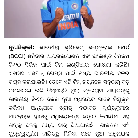
ନୂଆଦିଲ୍ଲୀ:
ଭାରତୀୟ କ୍ରିକେଟ୍ କଣ୍ଟ୍ରୋଲ ବୋର୍ଡ
(BCCI) ଶନିବାର ଆୟରଲ୍ୟାଣ୍ଡ ଏବଂ ଇଂଲଣ୍ଡ ବିପକ୍ଷ
ଟି-୨୦ ସିରିଜ୍ ପାଇଁ ଟିମ୍ ଇଣ୍ଡିଆର ଘୋଷଣା କରିଛି।
ଏହାସହ ଏସିଆନ୍ ଗେମ୍ସ ପାଇଁ ମଧ୍ୟ ଭାରତୀୟ ଦଳର
ଚୟନ କରାଯାଇଛି। ତେବେ ଏହି ଟିମ୍ ଚୟନରେ ସବୁଠାରୁ ବଡ଼
ଚମକାଇଲା ଭଳି ନିଷ୍ପତ୍ତି ଥିଲା ଶ୍ରେୟସ ଆୟରଙ୍କୁ
ଭାରତୀୟ ଟି-୨୦ ଦଳର ନୂଆ ଅଧିନାୟକ ଭାବେ ନିଯୁକ୍ତ
କରିବା। ଅନ୍ୟପଟେ ଷ୍ଟାର୍ ବ୍ୟାଟର ସୂର୍ଯ୍ୟକୁମାର
ଯାଦବଙ୍କ ହାତରୁ ଅଧିନାୟକତ୍ଵ ଛଡ଼ାଇ ନିଆଯିବା ସହ
ତାଙ୍କୁ ଦଳରୁ ମଧ୍ୟ ବାଦ୍ ଦିଆଯାଇଛି। ଭାରତର ଏହି
ଗୁରୁତ୍ୱପୂର୍ଣ୍ଣ ଦାୟିତ୍ୱ ମିଳିବା ପରେ ନୂଆ ଅଧିନାୟକ