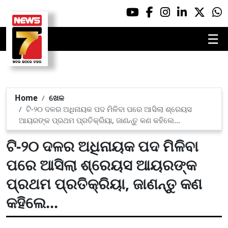
☰
Home
ଖେଳ
ଟି-୨୦ ଦଳର ଅଧିନାୟକ ପଦ ମିଳିବା ପରେ ଆସିଲା ଶ୍ରେୟସ
ଆୟରଙ୍କ ପ୍ରଥମ ପ୍ରତିକ୍ରିୟା, ଜାଣନ୍ତୁ କଣ କହିଲେ...
ଟି-୨୦ ଦଳର ଅଧିନାୟକ ପଦ ମିଳିବା
ପରେ ଆସିଲା ଶ୍ରେୟସ ଆୟରଙ୍କ
ପ୍ରଥମ ପ୍ରତିକ୍ରିୟା, ଜାଣନ୍ତୁ କଣ
କହିଲେ...