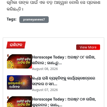
ଭୂମିକା ତାଙ୍କ ପାଇଁ ଏକ ବଡ଼ ଆହ୍ୱାନ ବୋଲି ସେ ପ୍ରକାଶ
କରିଛନ୍ତି।
Tags:
prameyanews7
ରାଶିଫଳ
View More
Horoscope Today : ଅଗଷ୍ଟ ୦୮ ତାରିଖ,
ଶନିବାର ; ଜାଣନ୍ତୁ...
August 08, 2026
କନ୍ୟା ରାଶି ବ୍ୟକ୍ତିଙ୍କୁ କାର୍ଯ୍ୟକ୍ଷେତ୍ରରେ
ସଫଳତା ଓ ସମ...
August 07, 2026
Horoscope Today : ଅଗଷ୍ଟ ୦୭ ତାରିଖ,
ଶୁକ୍ରବାର ; ଜାଣନ୍...