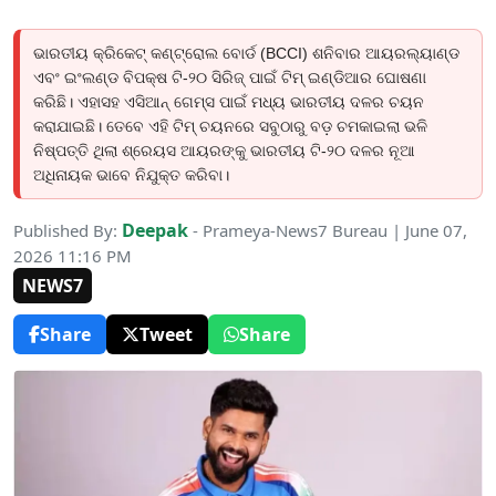
ଭାରତୀୟ କ୍ରିକେଟ୍ କଣ୍ଟ୍ରୋଲ ବୋର୍ଡ (BCCI) ଶନିବାର ଆୟରଲ୍ୟାଣ୍ଡ
ଏବଂ ଇଂଲଣ୍ଡ ବିପକ୍ଷ ଟି-୨୦ ସିରିଜ୍ ପାଇଁ ଟିମ୍ ଇଣ୍ଡିଆର ଘୋଷଣା
କରିଛି। ଏହାସହ ଏସିଆନ୍ ଗେମ୍ସ ପାଇଁ ମଧ୍ୟ ଭାରତୀୟ ଦଳର ଚୟନ
କରାଯାଇଛି। ତେବେ ଏହି ଟିମ୍ ଚୟନରେ ସବୁଠାରୁ ବଡ଼ ଚମକାଇଲା ଭଳି
ନିଷ୍ପତ୍ତି ଥିଲା ଶ୍ରେୟସ ଆୟରଙ୍କୁ ଭାରତୀୟ ଟି-୨୦ ଦଳର ନୂଆ
ଅଧିନାୟକ ଭାବେ ନିଯୁକ୍ତ କରିବା।
Deepak
Published By:
- Prameya-News7 Bureau | June 07,
2026 11:16 PM
NEWS7
Share
Tweet
Share