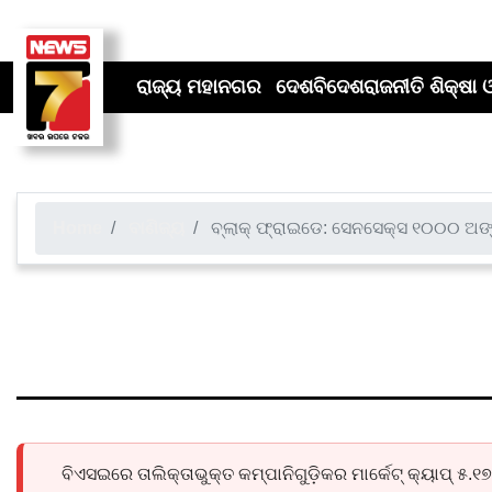
ରାଜ୍ୟ
ମହାନଗର
ଦେଶ
ବିଦେଶ
ରାଜନୀତି
ଶିକ୍ଷା ଓ
Home
ବାଣିଜ୍ୟ
ବ୍ଲାକ୍ ଫ୍ରାଇଡେ: ସେନସେକ୍ସ ୧୦୦୦ ଅଙ୍
ବ୍ଲାକ୍ ଫ୍ରାଇଡେ: ସେନସେକ
ନିବେଶକଙ୍କ କ୍ଷତି ୫.୧୭ ଲ
ବିଏସଇରେ ତାଲିକ୍ତାଭୁକ୍ତ କମ୍ପାନିଗୁଡ଼ିକର ମାର୍କେଟ୍ କ୍ୟାପ୍ ୫.