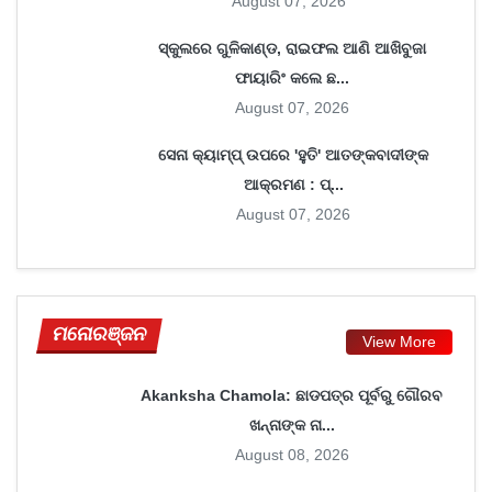
August 07, 2026
ସ୍କୁଲରେ ଗୁଳିକାଣ୍ଡ, ରାଇଫଲ ଆଣି ଆଖିବୁଜା
ଫାୟାରିଂ କଲେ ଛ...
August 07, 2026
ସେନା କ୍ୟାମ୍ପ୍ ଉପରେ 'ହୁତି' ଆତଙ୍କବାଦୀଙ୍କ
ଆକ୍ରମଣ : ପ୍...
August 07, 2026
ମନୋରଞ୍ଜନ
View More
Akanksha Chamola: ଛାଡପତ୍ର ପୂର୍ବରୁ ଗୌରବ
ଖନ୍ନାଙ୍କ ନା...
August 08, 2026