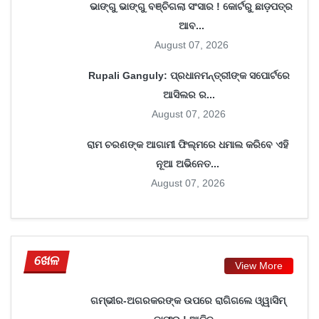
ଭାଙ୍ଗୁ ଭାଙ୍ଗୁ ବଞ୍ଚିଗଲା ସଂସାର ! କୋର୍ଟରୁ ଛାଡ଼ପତ୍ର
ଆବ...
August 07, 2026
Rupali Ganguly: ପ୍ରଧାନମନ୍ତ୍ରୀଙ୍କ ସପୋର୍ଟରେ
ଆସିଲର ର...
August 07, 2026
ରାମ ଚରଣଙ୍କ ଆଗାମୀ ଫିଲ୍ମରେ ଧମାଲ କରିବେ ଏହି
ନୂଆ ଅଭିନେତ...
August 07, 2026
ଖେଳ
View More
ଗମ୍ଭୀର-ଅଗରକରଙ୍କ ଉପରେ ରାଗିଗଲେ ଓ୍ୱାସିମ୍