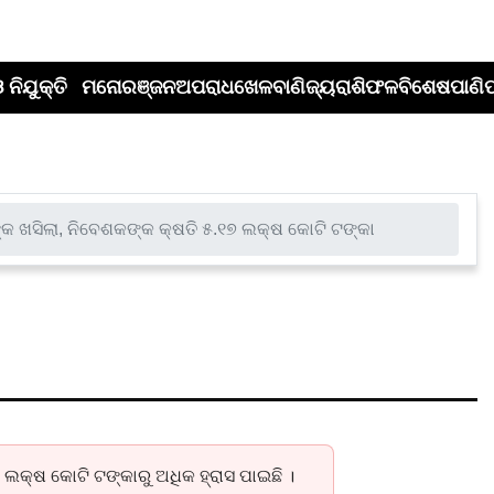
 ନିଯୁକ୍ତି
ମନୋରଞ୍ଜନ
ଅପରାଧ
ଖେଳ
ବାଣିଜ୍ୟ
ରାଶିଫଳ
ବିଶେଷ
ପାଣି
କ ଖସିଲା, ନିବେଶକଙ୍କ କ୍ଷତି ୫.୧୭ ଲକ୍ଷ କୋଟି ଟଙ୍କା
୍ସ ୧୦୦୦ ଅଙ୍କ ଖସିଲା,
କ୍ଷ କୋଟି ଟଙ୍କା
୧୭ ଲକ୍ଷ କୋଟି ଟଙ୍କାରୁ ଅଧିକ ହ୍ରାସ ପାଇଛି ।