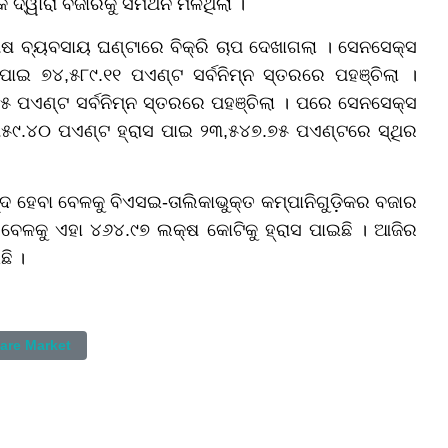
 ଦ୍ୱାରା ବଜାରକୁ ସମର୍ଥନ ମିଳିଥିଲା ।
େଷ ବ୍ୟବସାୟ ଘଣ୍ଟାରେ ବିକ୍ରି ଚାପ ଦେଖାଗଲା । ସେନସେକ୍ସ
 ପାଇ ୭୪,୫୮୯.୧୧ ପଏଣ୍ଟ ସର୍ବନିମ୍ନ ସ୍ତରରେ ପହଞ୍ଚିଲା ।
୭୫ ପଏଣ୍ଟ ସର୍ବନିମ୍ନ ସ୍ତରରେ ପହଞ୍ଚିଲା । ପରେ ସେନସେକ୍ସ
୩୫୯.୪୦ ପଏଣ୍ଟ ହ୍ରାସ ପାଇ ୨୩,୫୪୭.୭୫ ପଏଣ୍ଟରେ ସ୍ଥିର
ନ୍ଦ ହେବା ବେଳକୁ ବିଏସଇ-ତାଲିକାଭୁକ୍ତ କମ୍ପାନିଗୁଡ଼ିକର ବଜାର
ା ବେଳକୁ ଏହା ୪୬୪.୯୭ ଲକ୍ଷ କୋଟିକୁ ହ୍ରାସ ପାଇଛି । ଆଜିର
ଛି ।
are Market