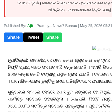
ତଗାତାର ତୃତୀୟ କାରବାର ଦିନରେ ବଜାର ଲାଲ୍ ସଂକେତରେ ବନ୍ଦ 
ଅନିଶ୍ଚିତତା, ଏଫଆଇଆଇର ବିକ୍ରି ଯୋଗୁଁ 
Published By:
Ajit
- Prameya-News7 Bureau | May 29, 2026 09:3
Share
Tweet
Share
ନୂଆଦିଲ୍ଲୀ: ଭାରତୀୟ ସେୟାର ବଜାର ଶୁକ୍ରବାର ବଡ଼ ହ୍ରା
ନିଫ୍ଟି ପ୍ରାୟ ୩୬୦ ପଏଣ୍ଟ ଖସି ବନ୍ଦ ହୋଇଛି । ଏହାରି ଭିତରେ 
୫.୧୭ ଲକ୍ଷ କୋଟି ଟଙ୍କାରୁ ଅଧିକ ହ୍ରାସ ପାଇଛି । ତଗାତାର
। ଆମେରିକା-ଇରାନ ଚୁକ୍ତିକୁ ନେଇ ଅନିଶ୍ଚିତତା, ଏଫଆଇଆଇର 
ଶୁକ୍ରବାର ସକାଳେ ସେନସେକ୍ସ ସବୁଜ ରଙ୍ଗରେ ଖୋଲିଥିଲା 
ସର୍ବୋଚ୍ଚ ସ୍ତରରେ ପହଞ୍ଚିଥିଲା । ସେହିପରି, ନିଫ୍ଟି ମଧ
୨୪,୦୦୨.୮୦ ସର୍ବୋଚ୍ଚ ସ୍ତରରେ ପହଞ୍ଚିଥିଲା । ଭୂରାଜନୈତିକ 