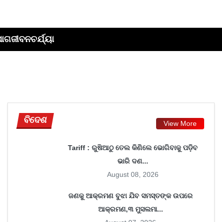
ପାଗ
ଜୀବନଚର୍ଯ୍ୟା
ବିଦେଶ
View More
Tariff : ରୁଷିଆଠୁ ତେଲ କିଣିଲେ ଭୋଗିବାକୁ ପଡ଼ିବ
ଭାରି ଦଣ...
August 08, 2026
ଜଣକୁ ଆକ୍ରମଣ ବୁଝା ଯିବ ସମସ୍ତଙ୍କ ଉପରେ
ଆକ୍ରମଣ,୩ ମୁସଲମା...