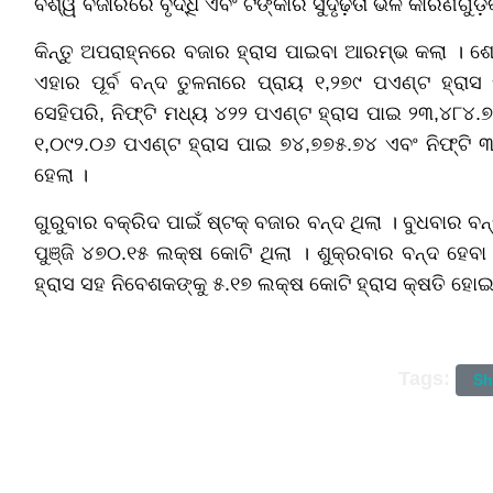
ବିଶ୍ୱ ବଜାରରେ ବୃଦ୍ଧି ଏବଂ ଟଙ୍କାର ସୁଦୃଢ଼ତା ଭଳି କାରଣଗୁଡ଼ିକ
କିନ୍ତୁ ଅପରାହ୍ନରେ ବଜାର ହ୍ରାସ ପାଇବା ଆରମ୍ଭ କଲା । ଶ
ଏହାର ପୂର୍ବ ବନ୍ଦ ତୁଳନାରେ ପ୍ରାୟ ୧,୨୭୯ ପଏଣ୍ଟ ହ୍ରାସ
ସେହିପରି, ନିଫ୍ଟି ମଧ୍ୟ ୪୨୨ ପଏଣ୍ଟ ହ୍ରାସ ପାଇ ୨୩,୪୮୪.
୧,୦୯୨.୦୬ ପଏଣ୍ଟ ହ୍ରାସ ପାଇ ୭୪,୭୭୫.୭୪ ଏବଂ ନିଫ୍ଟି 
ହେଲା ।
ଗୁରୁବାର ବକ୍ରିଦ ପାଇଁ ଷ୍ଟକ୍ ବଜାର ବନ୍ଦ ଥିଲା । ବୁଧବାର ବ
ପୁଞ୍ଜି ୪୭୦.୧୫ ଲକ୍ଷ କୋଟି ଥିଲା । ଶୁକ୍ରବାର ବନ୍ଦ ହେବ
ହ୍ରାସ ସହ ନିବେଶକଙ୍କୁ ୫.୧୭ ଲକ୍ଷ କୋଟି ହ୍ରାସ କ୍ଷତି ହୋଇ
Tags:
Sh