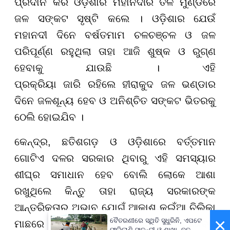
ପ୍ରଦାନ କରି ଓ
ଡ଼ି
ଶାର ମହାନଦୀର ତଳ ମୁଣ୍ଡରେ
ଜଳ ସ
ଙ୍କ
ଟ ସୃଷ୍ଟି କଲେ । ଓ
ଡ଼ି
ଶାର ଯେଉଁ
ମହାନଦୀ ଦିନେ ବର୍ଷତମାମ ଚଳଚ
ଞ୍ଚ
ଳ ଓ ଜଳ
ପରିପୂର୍ଣ୍ଣ ରହୁ
ଥି
ଲା ତାହା ଆଜି ଶୁଷ୍କ ଓ ରୁଗ୍ଣ
ହେବାକୁ ଯାଉଛି । ଏହି
ପ୍ରକ୍ରିୟା
ଜାରି
ରହିଲେ
ହୀ
ରାକୁଦ ଜଳ ଭଣ୍ଡାର
ଦିନେ ଜଳଶୂନ୍ୟ ହେବ ଓ ଅନିଶ୍ଚିତ ସ
ଙ୍କଟ
ଭିତରକୁ
ଠେଲି ହୋଇଯିବ ।
କେନ୍ଦ୍ର
,
ଛତିଶଗଡ଼ ଓ ଓ
ଡ଼ି
ଶାରେ ବ
ର୍ତ୍ତ
ମାନ
ଗୋଟିଏ ଦଳର ସରକାର ଥିବାରୁ ଏହି ସମସ୍ୟାର
ଶୀଘ୍ର ସମାଧାନ ହେବ ବୋଲି ଲୋକେ ଆଶା
ରଖୁଥିଲେ କିନ୍ତୁ ତାହା ରାଜ୍ୟ ସରକାରଙ୍କ
ଆନ୍ତରିକତାର ଅଭାବ ଯୋଗୁଁ ଆକାଶ କଇଁଆ ଚିଲିକା
×
ବୈତରଣୀରେ ସ୍ଥିତି ସୁଧୁରିନି, ଏପଟେ
ମାଛରେ ପରିଣତ ହୋଇଛି । ରାଜ୍ୟ ସରକାର କେବଳ
ଫୁଲିଲାଣି ସାଳନ୍ଦୀ ଓ ଶାଖା, ବଢ଼ୁଛି