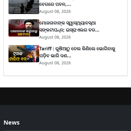
ବେଗରେ ପବନ,...
August 08, 2026
ମୋଜତାବାଙ୍କ ସ୍ୱାସ୍ଥ୍ୟାବସ୍ଥା
ସଙ୍କଟାପନ୍ନ; ଇସ୍ରାଏଲର ବଡ...
August 08, 2026
Tariff : ରୁଷିଆଠୁ ତେଲ କିଣିଲେ ଭୋଗିବାକୁ
ପଡ଼ିବ ଭାରି ଦଣ...
August 08, 2026
News