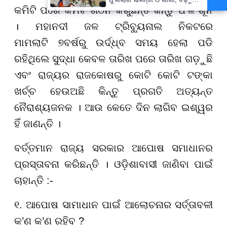
କମି
ଟି
ପରେ କମି
ଟି
ଗଠନ କରୁଛନ୍ତି କିନ୍ତୁ ଫଳ ଶୂନ
ବନ୍ୟା ଭୟ
। ମହାନଦୀ ଜଳ ଟ୍ରି
ବ୍ୟୁ
ନାଲ ନିକଟରେ
ମାମଲାଟି
୭
ବର୍ଷରୁ ଉ
ର୍ଦ୍ଧ୍ବ
ସମୟ ହେଲା ପଡି
ରହିଥିଲେ ସୁଦ୍ଧା କେବଳ ତାରିଖ ପରେ ତାରିଖ ଗଡ଼ୁଛି
ଏବଂ ରାଜ୍ୟର ରାଜକୋଷରୁ କୋଟି କୋଟି ଟଙ୍କା
ଖ
ର୍ଚ୍ଚ
ହେଉଅଛି କିନ୍ତୁ ପ୍ରଗତି ଅତ୍ୟନ୍ତ
ନୈରା
ଶ୍ୟ
ଜନକ । ଆଉ କେତେ ଦିନ ଲାଗିବ ଇଶ୍ୱର
ହିଁ ଜାଣନ୍ତି ।
ବ
ର୍ତ୍ତ
ମାନ ରାଜ୍ୟ ସରକାର ଆପୋଷ ସମାଧାନର
ପ୍ରସ୍ତାବନା କରିଛନ୍ତି । ଓ
ଡ଼ି
ଶାବାସୀ ଜାଣିବା ପାଇଁ
ଚାହାନ୍ତି :-
୧. ଆପୋଷ ସାମାଧାନ ପାଇଁ ଆଲୋଚନାର ସ
ର୍ତ୍ତା
ବଳୀ
କ
’
ଣ କ
’
ଣ ରହିବ
?