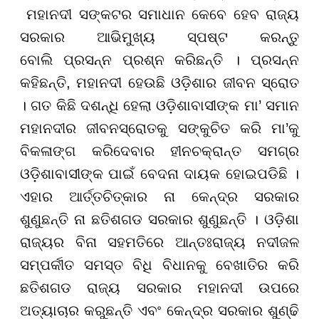
ମହାନଦୀ ସଙ୍କଟର ସମାଧାନ କେବେ ହେବ ରାଜ୍ୟ
ସରକାର ଆଭିମୁଖ୍ୟ ସ୍ପଷ୍ଟ କରନ୍ତୁ
ବୋଲି
ପ୍ରସନ୍ନ
ପ୍ରଶ୍ନ କରିଛନ୍ତି
। ପ୍ରସନ୍ନ
କହିଛନ୍ତି,
ମହାନଦୀ ହେଉଛି ଓ
ଡ଼ି
ଶାର ଜୀବନ ସ୍ରୋତ
। ଗତ କିଛି ଦଶନ୍ଧି ହେଲା ଓ
ଡ଼ି
ଶାବାସୀଙ୍କ ମା
’
ସମାନ
ମହାନଦୀର ଜୀବନସ୍ରୋତକୁ ସ
ଙ୍କୁ
ଚିତ କରି ମା
’
କୁ
ବିକଳାଙ୍ଗ କରିଦେବାର ହୀନଚକ୍ରାନ୍ତ ସମଗ୍ର
ଓ
ଡ଼ି
ଶାବାସୀଙ୍କ ପାଇଁ ବେଦନା ଦାୟକ ହୋଇପଡିଛି ।
ଏହାର ଆ
ର୍ତ୍ତ
ଚିତ୍କାର ନା କେନ୍ଦ୍ର ସରକାର
ଶୁଣୁଛନ୍ତି ନା ଛତିଶଗଡ ସରକାର ଶୁଣୁଛନ୍ତି । ଓ
ଡ଼ି
ଶା
ରାଜ୍ୟର ବିନା ସହମତିରେ ଆନ୍ତଃରାଜ୍ୟ ନଦୀଜଳ
ସମ୍ପ
ର୍କୀ
ତ ସମସ୍ତ ବିଧି ବିଧାନକୁ ବେଖାତିର କରି
ଛତିଶଗଡ ରାଜ୍ୟ ସରକାର ମହାନଦୀ ଉପରେ
ଅତ୍ୟାଚାର କରୁଛନ୍ତି ଏବଂ କେନ୍ଦ୍ର ସରକାର ଶୁଣ୍ଢି