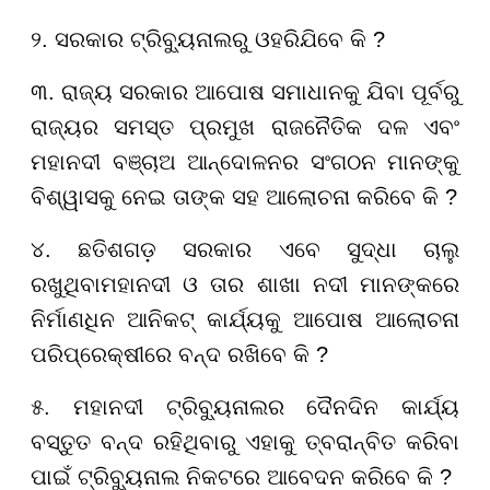
୨. ସରକାର ଟ୍ରିବ୍ୟୁନାଲରୁ ଓହରିଯିବେ କି
?
୩. ରାଜ୍ୟ ସରକାର ଆପୋଷ ସମାଧାନକୁ ଯିବା ପୂର୍ବରୁ
ରାଜ୍ୟର ସମସ୍ତ ପ୍ରମୁଖ ରାଜନୈତିକ ଦଳ ଏବଂ
ମହାନଦୀ ବ
ଞ୍ଚା
ଅ ଆନ୍ଦୋଳନର ସଂଗଠନ ମାନଙ୍କୁ
ବିଶ୍ୱାସକୁ ନେଇ ତାଙ୍କ ସହ ଆଲୋଚନା କରିବେ କି
?
୪. ଛତିଶଗ
ଡ଼
ସରକାର ଏବେ ସୁଦ୍ଧା ଚାଲୁ
ରଖୁଥିବା
ମ
ହାନଦୀ ଓ ତାର ଶାଖା ନଦୀ ମାନଙ୍କରେ
ନିର୍ମାଣ
ଧି
ନ ଆନିକ
ଟ୍
କାର୍ଯ୍ୟକୁ ଆପୋଷ ଆଲୋଚନା
ପରି
ପ୍ରେ
କ୍ଷୀରେ ବନ୍ଦ ରଖିବେ କି
?
୫. ମହାନଦୀ ଟ୍ରିବ୍ୟୁନାଲର ଦୈନଦିନ କାର୍ଯ୍ୟ
ବସ୍ତୁତ ବନ୍ଦ ରହିଥିବାରୁ ଏହାକୁ ତ୍ବରାନ୍ବିତ କରିବା
ପାଇଁ ଟ୍ରିବ୍ୟୁନାଲ ନିକଟରେ ଆବେଦନ କରିବେ କି
?