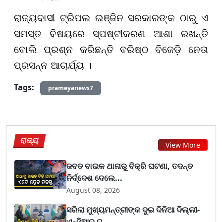
ରାଜ୍ୟବାସୀ ଟ୍ରିପଲ
ଇଞ୍ଜି
ନ ସରକାରଙ୍କ ଠାରୁ ଏ
ସମସ୍ତ ବିଷୟରେ ସ୍ପଷ୍ଟୀକରଣ ଆଶା ରଖନ୍ତି
ବୋଲି ପ୍ର
ଶ୍ନ
କରିଛନ୍ତି ବରି
ଷ୍ଠ
ବିଜେଡ଼ି ନେତା
ପ୍ର
ସନ୍ନ
ଆଚାର୍ଯ୍ୟ ।
Tags:
prameyanews7
ରାଜ୍ୟ
View More
ଜବତ ବାଇକ ଥାନାରୁ ବିକ୍ରି ଘଟଣା, ତଦନ୍ତ
ନିର୍ଦ୍ଦେଶ ଦେଲେ...
August 08, 2026
ସରିଲା ମୁଖ୍ୟମନ୍ତ୍ରୀଙ୍କ ଦୁଇ ଦିନିଆ ଦିଲ୍ଲୀ-
ଏନ୍‌ସିଆର୍ ଗ...