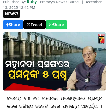
Ruby
Published By:
- Prameya-News7 Bureau | December
13, 2025 12:42 PM
NEWS7
Share
Tweet
Share
ବରଗଡ଼
୧୩।୧୨:
ମହାନଦୀ ପ୍ରସଙ୍ଗ
ରେ ପ୍ରଶ୍ନ
କଲେ
ବରିଷ୍ଠ ବିଜେଡି ନେତା ପ୍ରସନ୍ନ ଆଚାର୍ଯ୍ୟ ।