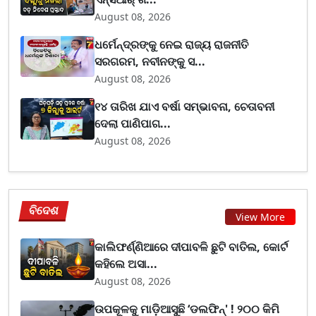
August 08, 2026
ଧର୍ମେନ୍ଦ୍ରଙ୍କୁ ନେଇ ରାଜ୍ୟ ରାଜନୀତି
ସରଗରମ, ନବୀନଙ୍କୁ ସ...
August 08, 2026
୧୪ ତାରିଖ ଯାଏ ବର୍ଷା ସମ୍ଭାବନା, ଚେତାବନୀ
ଦେଲା ପାଣିପାଗ...
August 08, 2026
ବିଦେଶ
View More
କାଲିଫର୍ଣ୍ଣିଆରେ ଦୀପାବଳି ଛୁଟି ବାତିଲ, କୋର୍ଟ
କହିଲେ ଅସା...
August 08, 2026
ଉପକୂଳକୁ ମାଡ଼ିଆସୁଛି ‘ଡଲଫିନ୍' ! ୨୦୦ କିମି