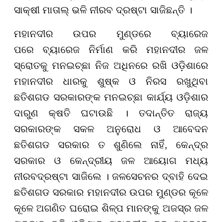
ସାକ୍ଷୀ ମାତାଲ୍ ଭଳି ନୀରବ ଦ୍ରଷ୍ଟା ସାଜିଛନ୍ତି ।
ମହାନଦୀର ଉପର ମୁଣ୍ଡରେ
ବ୍ୟା
ରେଜ
ପରେ
ବ୍ୟା
ରେଜ ନିର୍ମାଣ କରି ମହାନଦୀର ଜଳ
ସ୍ରୋତକୁ ମନଇ
ଚ୍ଛା
ନିଜ ଅଧିନରେ ର
ଖି
ଓ
ଡ଼ି
ଶାରେ
ମହାନଦୀର ଧାରକୁ ଶୁଷ୍କ ଓ ନିରସ ରଖୁଥିବା
ଛତିଶଗଡ ସରକାରଙ୍କ ମନ
ଇଚ୍ଛା
କାର୍ଯ୍ୟ ଓ
ଡ଼ି
ଶାର
ଦାରୁଣ କ୍ଷତି ଘଟାଉଛି । ତଦାନ୍ତିତ ରାଜ୍ୟ
ସରକାରଙ୍କ ସକଳ ଅନୁରୋଧ ଓ ଆବେଦନ
ଛତିଶଗଡ ସରକାର ତ ଶୁଣିଲେ ନାହିଁ
,
କେନ୍ଦ୍ର
ସରକାର ଓ କେନ୍ଦ୍ରୀୟ ଜଳ ଆୟୋଗ ମଧ୍ୟ
ନୀରବଦ୍ରଷ୍ଟା ସାଜିଲେ । ଜଳସେଚନର ଦ୍ବାହି ଦେଇ
ଛତିଶଗଡ ସରକାର ମହାନଦୀର ଉପର ମୁଣ୍ଡର କୂଳେ
କୂଳେ ଅଗଣିତ ଘରୋଇ ଶିଳ୍ପ ମାନଙ୍କୁ ଅଜସ୍ର ଜଳ