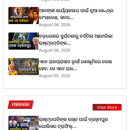
ଆତଙ୍କୀ କାର୍ଯ୍ୟକଳାପ ପାଇଁ ନୂଆ କେନ୍ଦ୍ର
ବାଂଲାଦେଶ, ସତର...
August 06, 2026
ବଡ଼ଧରଣର ଦୁର୍ଘଟଣାରୁ ବର୍ତ୍ତିଲା ଆମେରିକା
ରାଷ୍ଟ୍ରପତିଙ୍କ...
August 06, 2026
ଏବେ ରାଜପ୍ରାସାଦ ନୁହେଁ ରଣଭୂମିରେ ଦେଖା
ହେବ: ସେ ଏବେ ରାଜ...
August 05, 2026
ମହାନଗର
View More
ରାଷ୍ଟ୍ରପତିଙ୍କ ଗସ୍ତ ପାଇଁ ବ୍ରହ୍ମପୁର
ପୋଲିସର ଟ୍ରାଫିକ୍...