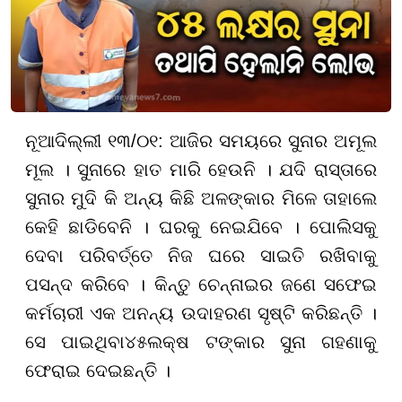
ନୂଆଦିଲ୍ଲୀ ୧୩/୦୧:
ଆଜିର ସମୟରେ ସୁନାର ଅମୂଲ
ମୂଲ । ସୁନାରେ ହାତ ମାରି ହେଉନି । ଯଦି ରାସ୍ତାରେ
ସୁନାର ମୁଦି କି ଅନ୍ୟ କିଛି ଅଳଙ୍କାର ମିଳେ ତାହାଲେ
କେହି ଛାଡିବେନି । ଘରକୁ ନେଇଯିବେ । ପୋଲିସକୁ
ଦେବା ପରିବର୍ତ୍ତେ ନିଜ ଘରେ ସାଇତି ରଖିବାକୁ
ପସନ୍ଦ କରିବେ । କିନ୍ତୁ ଚେନ୍ନାଇର ଜଣେ ସଫେଇ
କର୍ମଚାରୀ ଏକ ଅନନ୍ୟ ଉଦାହରଣ ସୃଷ୍ଟି କରିଛନ୍ତି ।
ସେ ପାଇଥିବା
୪୫
ଲକ୍ଷ ଟଙ୍କାର ସୁନା ଗହଣାକୁ
ଫେରାଇ ଦେଇଛନ୍ତି ।