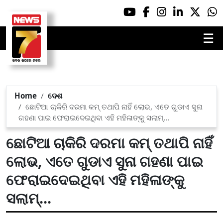
☰
Home
ଦେଶ
ଛୋଟିଆ ଚାକିରି ଦରମା କମ୍ ତଥାପି ନାହିଁ ଲୋଭ, ଏତେ ଗୁଡାଏ ସୁନା
ଗହଣା ପାଇ ଫେରାଇଦେଇଥିବା ଏହି ମହିଳାଙ୍କୁ ସଲାମ୍...
ଛୋଟିଆ ଚାକିରି ଦରମା କମ୍ ତଥାପି ନାହିଁ
ଲୋଭ, ଏତେ ଗୁଡାଏ ସୁନା ଗହଣା ପାଇ
ଫେରାଇଦେଇଥିବା ଏହି ମହିଳାଙ୍କୁ
ସଲାମ୍...