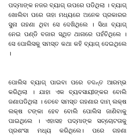
ପଦ୍ମାଙ୍କ ନଜର ବ୍ୟାଗ୍ ଉପରେ ପଡିଥିଲା । ବ୍ୟାଗ୍
ଖୋଲିବା ପରେ ତାହା ମଧ୍ୟରେ ଅନେକ ପ୍ରକାରର
ସୁନା ଗହଣା ଥିବା ସେ ଦେଖିଥିଲେ । ସିଧା ବ୍ୟାଗ୍
ନେଇ ପଣ୍ଡି ବଜାର ସ୍ଥିତ ଥାନାରେ ପହଁଚିଥିଲେ ।
ସେ ପୋଲିସକୁ ସମସ୍ତ କଥା କହି ବ୍ୟାଗ୍ ଦେଇଥିଲେ
।
ପୋଲିସ ବ୍ୟାଗ୍ ପାଇବା ପରେ ତଦନ୍ତ ଆରମ୍ଭ
କରିଥିଲା । ଯାହା ଏକ ବ୍ୟବସାୟୀଙ୍କର ବୋଲି
ଜଣାପଡିଥିଲା । ତେବେ ସମସ୍ତ ଗହଣାର ଦାମ୍ ଲକ୍ଷ
ଲକ୍ଷ ଟଙ୍କା ହେବ ବୋଲି ପୋଲିସ ଜାଣିବାକୁ
ପାଇଥିଲେ । ଏହାସହ ପଦ୍ମାଙ୍କ ସଚ୍ଚୋଟତାକୁ
ପ୍ରଶଂସା ମଧ୍ୟ କରି
ଥିଲେ
। ପରେ ଗହଣା