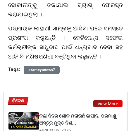
ଦୋକାନୀଙ୍କୁ ଡକାଯାଇ ବ୍ୟାଗ୍ ଫେରସ୍ତ
କରାଯାଇଥିଲା ।
ପଦ୍ମାଙ୍କ କାହାଣୀ ସାମ୍ନାକୁ ଆସିବା ପରେ ସମସ୍ତେ
ପ୍ରଶଂସା କରୁଛନ୍ତି । ନେଟିଜେନ୍ସ ସଫେଇ
କର୍ମଚାରୀଙ୍କ ସାଧୁବାଦ ପାଇଁ ଧନ୍ୟବାଦ ଦେବା ସହ
ଆଜି ବି ମଣିଷପଣିଆ ବଞ୍ଚିଥିବା କହୁଛନ୍ତି ।
Tags:
prameyanews7
ବିଦେଶ
View More
କଳା ଦିନର ଶୋକ ମନାଉଛି ଜାପାନ, ପରମାଣୁ
ଅସ୍ତ୍ର ମୁକ୍ତ ବିଶ...
August 06, 2026