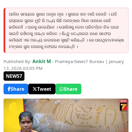
ଆଜିର ସମୟରେ ସୁନାର ଅମୂଲ ମୂଲ । ସୁନାରେ ହାତ ମାରି ହେଉନି । ଯଦି
ରାସ୍ତାରେ ସୁନାର ମୁଦି କି ଅନ୍ୟ କିଛି ଅଳଙ୍କାର ମିଳେ ତାହାଲେ କେହି
ଛାଡିବେନି । ଘରକୁ ନେଇଯିବେ । ପୋଲିସକୁ ଦେବା ପରିବର୍ତ୍ତେ ନିଜ ଘରେ
ସାଇତି ରଖିବାକୁ ପସନ୍ଦ କରିବେ । କିନ୍ତୁ ଚେନ୍ନାଇର ଜଣେ ସଫେଇ
କର୍ମଚାରୀ ଏକ ଅନନ୍ୟ ଉଦାହରଣ ସୃଷ୍ଟି କରିଛନ୍ତି । ସେ ପାଇଥିବା୪୫ଲକ୍ଷ
ଟଙ୍କାର ସୁନା ଗହଣାକୁ ଫେରାଇ ଦେଇଛନ୍ତି ।
Ankit M
Published By:
- Prameya-News7 Bureau | January
13, 2026 03:05 PM
NEWS7
Share
Tweet
Share