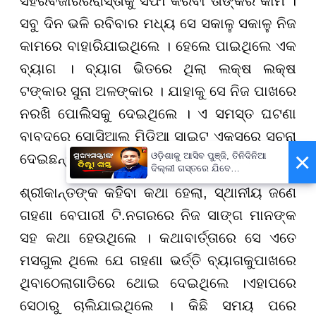
ସହ
ର
ବଜାର
ର
ରାସ୍ତାକୁ ସଫା କରିବା ତାଙ୍କର କାମ ।
ସବୁ ଦିନ ଭଳି ରବିବାର ମଧ୍ୟ ସେ ସକାଳୁ ସକାଳୁ ନିଜ
କାମରେ ବାହାରିଯାଇଥିଲେ । ହେଲେ ପାଇଥିଲେ ଏକ
ବ୍ୟାଗ । ବ୍ୟାଗ ଭିତରେ ଥିଲା ଲକ୍ଷ ଲକ୍ଷ
ଟଙ୍କାର ସୁନା ଅଳଙ୍କାର । ଯାହାକୁ ସେ ନିଜ ପାଖରେ
ନରଖି ପୋଲିସକୁ ଦେଇଥିଲେ । ଏ ସମସ୍ତ ଘଟଣା
ବାବଦରେ ସୋସିଆଲ ମିଡିଆ ସାଇଟ୍ ଏକ୍ସରେ ସୂଚନା
×
ଓଡ଼ିଶାକୁ ଆସିବ ପୁଞ୍ଜି, ତିନିଦିନିଆ
ଦେଇଛନ୍ତି ଶ୍ରୀକାନ୍ତ ନାମକ ଜଣେ ୟୁଜର ।
ଦିଲ୍ଲୀ ଗସ୍ତରେ ଯିବେ
ମୁଖ୍ୟମନ୍ତ୍ରୀ ମୋହନ ମାଝୀ
ଶ୍ରୀକାନ୍ତଙ୍କ କହିବା କଥା ହେଲା, ସ୍ଥାନୀୟ ଜଣେ
ଗହଣା ବେପାରୀ ଟି
.
ନଗରରେ ନିଜ ସାଙ୍ଗ ମାନଙ୍କ
ସହ କଥା ହେଉଥିଲେ । କଥାବାର୍ତ୍ତାରେ ସେ ଏତେ
ମସଗୁଲ ଥିଲେ ଯେ ଗହଣା ଭର୍ତ୍ତି ବ୍ୟାଗକୁ
ପାଖରେ
ଥିବା
ଠେଲାଗାଡିରେ ଥୋଇ ଦେଇଥିଲେ ।ଏହାପରେ
ସେଠାରୁ ଚାଲିଯାଇଥିଲେ । କିଛି ସମୟ ପରେ