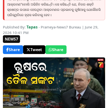
ଆକ୍ରମଣ"ବୋଲି ଅଭିହିତ କରିଛନ୍ତି। ସେ କହିଛନ୍ତି ଯେ, ନିଜର ଶକ୍ତି
କ୍ଷେତ୍ର ଉପରେ ହେଉଥିବା ଆକ୍ରମଣର ପ୍ରଭାବକୁ ରୁଷିଆକୁ ଯେକୌଣସି
ପରିସ୍ଥିତିରେ ହ୍ରାସ କରିବାକୁ ହେବ।
Tapas
Published By:
- Prameya-News7 Bureau | June 29,
2026 10:41 PM
NEWS7
Share
Tweet
Share