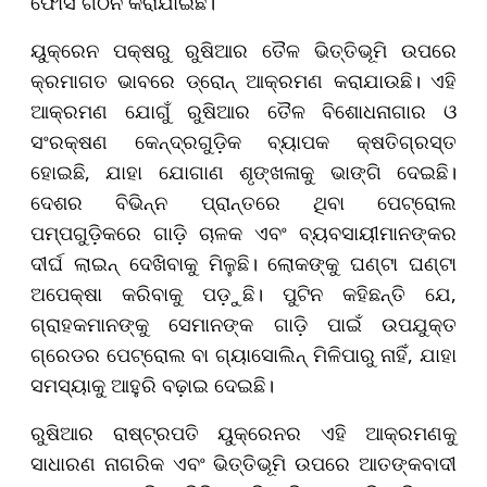
ଫୋର୍ସ ଗଠନ କରାଯାଇଛି।
ୟୁକ୍ରେନ ପକ୍ଷରୁ ରୁଷିଆର ତୈଳ ଭିତ୍ତିଭୂମି ଉପରେ
କ୍ରମାଗତ ଭାବରେ ଡ୍ରୋନ୍ ଆକ୍ରମଣ କରାଯାଉଛି। ଏହି
ଆକ୍ରମଣ ଯୋଗୁଁ ରୁଷିଆର ତୈଳ ବିଶୋଧନାଗାର ଓ
ସଂରକ୍ଷଣ କେନ୍ଦ୍ରଗୁଡ଼ିକ ବ୍ୟାପକ କ୍ଷତିଗ୍ରସ୍ତ
ହୋଇଛି, ଯାହା ଯୋଗାଣ ଶୃଙ୍ଖଳାକୁ ଭାଙ୍ଗି ଦେଇଛି।
ଦେଶର ବିଭିନ୍ନ ପ୍ରାନ୍ତରେ ଥିବା ପେଟ୍ରୋଲ
ପମ୍ପଗୁଡ଼ିକରେ ଗାଡ଼ି ଚାଳକ ଏବଂ ବ୍ୟବସାୟୀମାନଙ୍କର
ଦୀର୍ଘ ଲାଇନ୍ ଦେଖିବାକୁ ମିଳୁଛି। ଲୋକଙ୍କୁ ଘଣ୍ଟା ଘଣ୍ଟା
ଅପେକ୍ଷା କରିବାକୁ ପଡ଼ୁଛି। ପୁଟିନ କହିଛନ୍ତି ଯେ,
ଗ୍ରାହକମାନଙ୍କୁ ସେମାନଙ୍କ ଗାଡ଼ି ପାଇଁ ଉପଯୁକ୍ତ
ଗ୍ରେଡର ପେଟ୍ରୋଲ ବା ଗ୍ୟାସୋଲିନ୍ ମିଳିପାରୁ ନାହିଁ, ଯାହା
ସମସ୍ୟାକୁ ଆହୁରି ବଢ଼ାଇ ଦେଇଛି।
ରୁଷିଆର ରାଷ୍ଟ୍ରପତି ୟୁକ୍ରେନର ଏହି ଆକ୍ରମଣକୁ
ସାଧାରଣ ନାଗରିକ ଏବଂ ଭିତ୍ତିଭୂମି ଉପରେ ଆତଙ୍କବାଦୀ