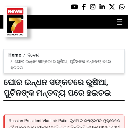
☰
Home
ବିଦେଶ
ଘୋର ଇନ୍ଧନ ସଙ୍କଟରେ ରୁଷିଆ, ପୁଟିନଙ୍କ ମନ୍ତବ୍ୟ ପରେ
ହଇଚଇ
ଘୋର ଇନ୍ଧନ ସଙ୍କଟରେ ରୁଷିଆ,
ପୁଟିନଙ୍କ ମନ୍ତବ୍ୟ ପରେ ହଇଚଇ
Russian President Vladimir Putin: ରୁଷିଆର ରାଷ୍ଟ୍ରପତି ୟୁକ୍ରେନର
ଏହି ଆକ୍ରମଣକୁ ସାଧାରଣ ନାଗରିକ ଏବଂ ଭିତ୍ତିଭୂମି ଉପରେ ଆତଙ୍କବାଦୀ