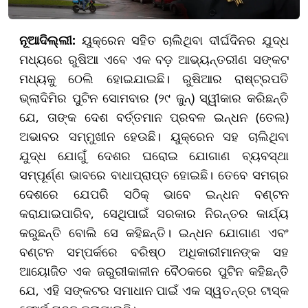
ନୂଆଦିଲ୍ଲୀ:
ୟୁକ୍ରେନ ସହିତ ଚାଲିଥିବା ଦୀର୍ଘଦିନର ଯୁଦ୍ଧ
ମଧ୍ୟରେ ରୁଷିଆ ଏବେ ଏକ ବଡ଼ ଆଭ୍ୟନ୍ତରୀଣ ସଙ୍କଟ
ମଧ୍ୟକୁ ଠେଲି ହୋଇଯାଇଛି। ରୁଷିଆର ରାଷ୍ଟ୍ରପତି
ଭ୍ଲାଦିମିର ପୁଟିନ ସୋମବାର (୨୯ ଜୁନ୍) ସ୍ୱୀକାର କରିଛନ୍ତି
ଯେ, ତାଙ୍କ ଦେଶ ବର୍ତ୍ତମାନ ପ୍ରବଳ ଇନ୍ଧନ (ତେଲ)
ଅଭାବର ସମ୍ମୁଖୀନ ହେଉଛି। ୟୁକ୍ରେନ ସହ ଚାଲିଥିବା
ଯୁଦ୍ଧ ଯୋଗୁଁ ଦେଶର ଘରୋଇ ଯୋଗାଣ ବ୍ୟବସ୍ଥା
ସମ୍ପୂର୍ଣ୍ଣ ଭାବରେ ବାଧାପ୍ରାପ୍ତ ହୋଇଛି। ତେବେ ସମଗ୍ର
ଦେଶରେ ଯେପରି ସଠିକ୍ ଭାବେ ଇନ୍ଧନ ବଣ୍ଟନ
କରାଯାଇପାରିବ, ସେଥିପାଇଁ ସରକାର ନିରନ୍ତର କାର୍ଯ୍ୟ
କରୁଛନ୍ତି ବୋଲି ସେ କହିଛନ୍ତି। ଇନ୍ଧନ ଯୋଗାଣ ଏବଂ
ବଣ୍ଟନ ସମ୍ପର୍କରେ ବରିଷ୍ଠ ଅଧିକାରୀମାନଙ୍କ ସହ
ଆୟୋଜିତ ଏକ ଜରୁରୀକାଳୀନ ବୈଠକରେ ପୁଟିନ କହିଛନ୍ତି
ଯେ, ଏହି ସଙ୍କଟର ସମାଧାନ ପାଇଁ ଏକ ସ୍ୱତନ୍ତ୍ର ଟାସ୍କ