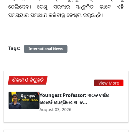
ଠେଲିଦେବ। ତେଣୁ ସରକାର ସନ୍ତୁଳିତ ଭାବେ ଏହି
ସମସ୍ୟାର ସମାଧାନ କରିବାକୁ ଚେଷ୍ଟା କରୁଛନ୍ତି।
Tags:
International News
ଶିକ୍ଷା ଓ ନିଯୁକ୍ତି
View More
Youngest Professor: ୩୦୬ ବର୍ଷର
ରେକର୍ଡ ଭାଙ୍ଗିଲେ ୧୮ ବ...
August 03, 2026