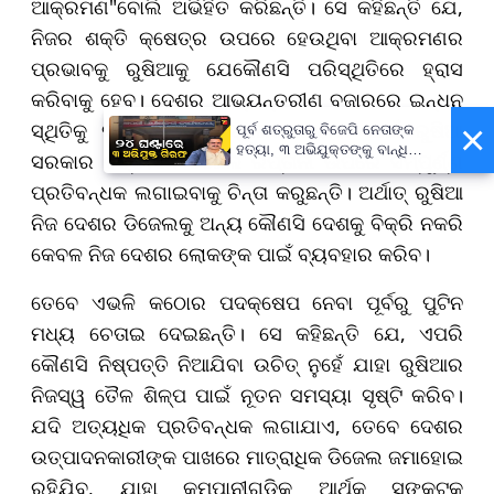
ଆକ୍ରମଣ"ବୋଲି ଅଭିହିତ କରିଛନ୍ତି। ସେ କହିଛନ୍ତି ଯେ,
ନିଜର ଶକ୍ତି କ୍ଷେତ୍ର ଉପରେ ହେଉଥିବା ଆକ୍ରମଣର
ପ୍ରଭାବକୁ ରୁଷିଆକୁ ଯେକୌଣସି ପରିସ୍ଥିତିରେ ହ୍ରାସ
କରିବାକୁ ହେବ। ଦେଶର ଆଭ୍ୟନ୍ତରୀଣ ବଜାରରେ ଇନ୍ଧନ
×
ସ୍ଥିତିକୁ ସୁଧାରିବା ଏବଂ ସ୍ଥିରତା ଆଣିବା ପାଇଁ ରୁଷିଆ
ପୂର୍ବ ଶତ୍ରୁତାରୁ ବିଜେପି ନେତାଙ୍କ
ହତ୍ୟା, ୩ ଅଭିଯୁକ୍ତଙ୍କୁ ବାନ୍ଧିଲା
ସରକାର ବର୍ତ୍ତମାନ ଡିଜେଲ ରପ୍ତାନୀ ଉପରେ ସମ୍ପୂର୍ଣ୍ଣ
ପୋଲିସ
ପ୍ରତିବନ୍ଧକ ଲଗାଇବାକୁ ଚିନ୍ତା କରୁଛନ୍ତି। ଅର୍ଥାତ୍ ରୁଷିଆ
ନିଜ ଦେଶର ଡିଜେଲକୁ ଅନ୍ୟ କୌଣସି ଦେଶକୁ ବିକ୍ରି ନକରି
କେବଳ ନିଜ ଦେଶର ଲୋକଙ୍କ ପାଇଁ ବ୍ୟବହାର କରିବ।
ତେବେ ଏଭଳି କଠୋର ପଦକ୍ଷେପ ନେବା ପୂର୍ବରୁ ପୁଟିନ
ମଧ୍ୟ ଚେତାଇ ଦେଇଛନ୍ତି। ସେ କହିଛନ୍ତି ଯେ, ଏପରି
କୌଣସି ନିଷ୍ପତ୍ତି ନିଆଯିବା ଉଚିତ୍ ନୁହେଁ ଯାହା ରୁଷିଆର
ନିଜସ୍ୱ ତୈଳ ଶିଳ୍ପ ପାଇଁ ନୂତନ ସମସ୍ୟା ସୃଷ୍ଟି କରିବ।
ଯଦି ଅତ୍ୟଧିକ ପ୍ରତିବନ୍ଧକ ଲଗାଯାଏ, ତେବେ ଦେଶର
ଉତ୍ପାଦନକାରୀଙ୍କ ପାଖରେ ମାତ୍ରାଧିକ ଡିଜେଲ ଜମାହୋଇ
ରହିଯିବ, ଯାହା କମ୍ପାନୀଗୁଡ଼ିକୁ ଆର୍ଥିକ ସଙ୍କଟକୁ