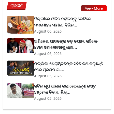
ରାଜନୀତି
View More
ଦିଲ୍ଲୀରେ ନୀତିନ ନବୀନଙ୍କୁ ଭେଟିଲେ
ମନମୋହନ ସାମଲ, ବିଭିନ...
August 06, 2026
ଅଖିଳେଶ ଯାଦବଙ୍କ ବଡ଼ ବୟାନ, କହିଲେ-
EVM ସମାଲୋଚନାରୁ ଧ୍ୟା...
August 06, 2026
ମଲ୍ଲିକା ଶେରାଓ୍ଵତଙ୍କ ସହିତ କଣ କରୁଛନ୍ତି
ତେଜ ପ୍ରତାପ ଯା...
August 05, 2026
ଜଟିଳ ରୂପ ଧାରଣ କଲା ରେଭେନ୍ସା ଇଷ୍ଟ
ହଷ୍ଟେଲ ବିଦାବ, ଶିକ୍...
August 05, 2026