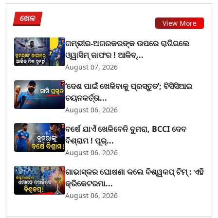
ଖେଳ
View More
ଗମ୍ଭୀର-ଅଗରକରଙ୍କ ଉପରେ ରାଗିଗଲେ
ଓ୍ୱାସିମ୍ ଜାଫର ! ଆକିବ୍...
August 07, 2026
‘ଦେଶ ପାଇଁ ଖେଳିବାକୁ ପ୍ରସ୍ତୁତ’; ବିସିସିଆଇ
ଚୟନକର୍ତ୍ତା...
August 06, 2026
ବର୍ଷେ ଯାଏଁ ଖେଳିବେନି ବୁମରା, BCCI ଦେବ
ବିଶ୍ରାମ ! ପୂର୍...
August 06, 2026
ଗାଭାସ୍କର ଘୋଷଣା କଲେ ବିଶ୍ୱକପ୍ ଟିମ୍ : ଏହି
କ୍ରିକେଟରମା...
August 06, 2026