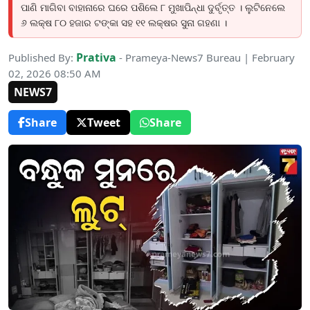
ପାଣି ମାଗିବା ବାହାନାରେ ଘରେ ପଶିଲେ ୮ ମୁଖାପିନ୍ଧା ଦୁର୍ବୃତ୍ତ । ଲୁଟିନେଲେ
୬ ଲକ୍ଷ ୮୦ ହଜାର ଟଙ୍କା ସହ ୧୧ ଲକ୍ଷର ସୁନା ଗହଣା ।
Prativa
Published By:
- Prameya-News7 Bureau | February
02, 2026 08:50 AM
NEWS7
Share
Tweet
Share