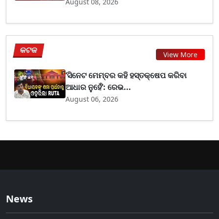
August 08, 2026
କଟକ
View More
‘ସିନେଟ ମେମ୍ବର କହି ହସ୍ତକ୍ଷେପ କରିବା
ଆଧାର ନୁହେଁ’: ରେଭ...
August 06, 2026
News