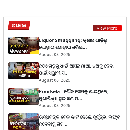
ଅପରାଧ
View More
Liquor Smuggling: କ୍ଷୀର ଗାଡ଼ିକୁ
ଗୋଡ଼ାଇ ଗୋଡ଼ାଇ ଧରିଲ...
August 08, 2026
ଛତିଶଗଡ଼ରୁ ଧାଇଁ ଆସିଛି ମାଆ, ଝିଅକୁ ନେବା
ପାଇଁ ସ୍ୱାମୀ ସ...
August 08, 2026
Rourkela : ଶୌଚ ହେବାକୁ ଯାଇଥିଲେ,
ମୁଖାପିନ୍ଧା ଦୁଇ ଜଣ ପ...
August 08, 2026
ଉଦ୍ଧବଙ୍କ ବେକ କାଟି ଦେଲେ ଦୁର୍ବୃତ୍ତ, ଲିଫ୍ଟ
ନଦେବାରୁ ଘଟ...