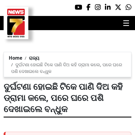
☰
Home
ରାଜ୍ୟ
ଦୁର୍ଘଟଣା ହୋଇଛି ଟିକେ ପାଣି ଦିଅ କହି ଡ୍ରାମା କଲେ, ପରେ ଘରେ
ପଶି ଦେଖାଇଲେ ବନ୍ଧୁକ
ଦୁର୍ଘଟଣା ହୋଇଛି ଟିକେ ପାଣି ଦିଅ କହି
ଡ୍ରାମା କଲେ, ପରେ ଘରେ ପଶି
ଦେଖାଇଲେ ବନ୍ଧୁକ