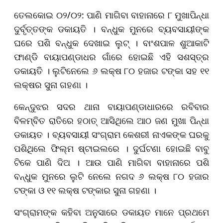
ତେଲକୋଇ ୦୨/୦୨: ପାଣି ମାଗିବା ବାହାନାରେ ୮ ମୁଖାପିନ୍ଧା
ଦୁର୍ବୃତ୍ତଙ୍କ ଡକାୟତି । ବନ୍ଧୁକ ମୁନରେ ବ୍ୟବସାୟୀଙ୍କ
ଘରେ ପଶି ବନ୍ଧୁକ ଦେଖାଇ ଲୁଟ୍ । ବାଂଶପାଳ ଶୁଆକାଟି
ଫାଣ୍ଡି ବାୟାପଣ୍ଡାଧର ଗାଁରେ ହୋଇଛି ଏହି ସଶସ୍ତ୍ର
ଡକାୟତି । ଲୁଟିନେଲେ ୬ ଲକ୍ଷ ୮୦ ହଜାର ଟଙ୍କା ସହ ୧୧
ଲକ୍ଷର ସୁନା ଗହଣା ।
କେନ୍ଦୁଝର ସଦର ଥାନା ବାୟାପଣ୍ଡାଧାରରେ ରବିବାର
ବିଳମ୍ବିତ ରାତିରେ ହଠାତ୍ ଆସିଥିଲେ ଆଠ ଜଣ ମୁଖା ପିନ୍ଧା
ଡକାୟତ । ବ୍ୟବସାୟୀ ସଂଗ୍ରାମ କେଶରୀ ନାଏକଙ୍କ ଘରକୁ
ପଶିଥିଲେ ଫିଲ୍ମ ଷ୍ଟାଇଲରେ । ଦୁର୍ଘଟଣା ହୋଇଛି ବାବୁ
ଟିକେ ପାଣି ଦିଅ । ଆଉ ପାଣି ମାଗିବା ବାହାନାରେ ପଶି
ବନ୍ଧୁକ ମୁନରେ ଲୁଟି ନେଲେ ନଗଦ ୬ ଲକ୍ଷ ୮୦ ହଜାର
ଟଙ୍କା ଓ ୧୧ ଲକ୍ଷ ଟଙ୍କାର ସୁନା ଗହଣା ।
ସଂଗ୍ରାମଙ୍କ କହିବା ଅନୁସାରେ ଡକାୟତ ମାନେ ପ୍ରଥମେ