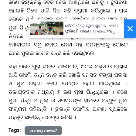
ଜଣେ ବ୍ୟକ୍ତିକୁ ଟେକି ଟେକି ଆଣିଥିଲେ ଘରକୁ । ଦୁର୍ଘଟଣା
ହୋଇଛି ଟିକେ ପାଣି ଦିଅ କହି ଡ୍ରାମା କରିଥିଲେ । ଘର
ଲୋକେ ପାଣି ଦେବାକୁ କବାଟ ଖୋଲିବା ମାତ୍ର ଆଠ ଜଣ
×
ବୈତରଣୀରେ ସ୍ଥିତି ସୁଧୁରିନି, ଏପଟେ
ମୁଖା ପିନ୍ଧା ଡକାୟତ ପଶିଆସିଥିଲେ ଘରକୁ । ତୁରନ୍ତ ଘର
ଫୁଲିଲାଣି ସାଳନ୍ଦୀ ଓ ଶାଖା, ବଢ଼ୁଛି
ଭିତରେ ପଶି ସମସ୍ତଙ୍କ ମୁଣ୍ଡରେ ବନ୍ଧୁକ ଲଗାଇ
ବନ୍ୟା ଭୟ
ମୋବାଇଲ ସବୁ ଛଡାଇ ନେବା ସହ ସମସ୍ତଙ୍କୁ ଗୋଟେ
ଘରେ ପୁରାଇ କାବାଟ ବନ୍ଦ କରି ଦେଇଥିଲେ ।
ଏହା ପରେ ପୁରା ଘରର ଆଲମାରି, ଖଟର ବକ୍ସ ଓ ବ୍ୟାଗ
ଆଦି ଖୋଲି ତନ୍ନ ତନ୍ନ କରି ଖୋଜି ସମସ୍ତ ଟଙ୍କା ପଇସା
ଓ ସୁନା ଗହଣା ନେଇ ଫେରାର ହୋଇ ଯାଇଥିଲେ ।
ଡକାୟତଙ୍କ ମଧ୍ୟରୁ ୭ ଜଣ ମୁଖା ପିନ୍ଧିଥିଲେ । ଜଣେ
ମୁଖା ପିନ୍ଧି ନ ଥିଲା ଓ ସମସ୍ତଙ୍କ ହାତରେ ବନ୍ଧୁକ ଥିବା
ସଂଗ୍ରାମ କହିଛନ୍ତି । ତୁରନ୍ତ ପୋଲିସ ଘଟଣା ସ୍ଥଳରେ
ପହଞ୍ଚି ଛାନଭିନ୍ ଆରମ୍ଭ କରିଛି ।
Tags:
prameyanews7