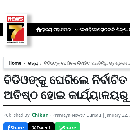
ରାଜ୍ୟ
ମହାନଗର
ଦେଶ
ବିଦେଶ
ରାଜନୀତି
ଶିକ୍ଷା 
Home
ରାଜ୍ୟ
ବିଡିଓଙ୍କୁ ଘେରିଲେ ନିର୍ବାଚିତ ପ୍ରତିନିଧି, ପ୍ରଶ୍ନ
ବିଡିଓଙ୍କୁ ଘେରିଲେ ନିର୍ବାଚି
ଅତିଷ୍ଠ ହୋଇ କାର୍ଯ୍ୟାଳୟ
Chikun
Published By:
- Prameya-News7 Bureau | January 22,
Share
Tweet
Share