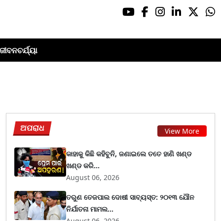
ଜୀବନଚର୍ଯ୍ୟା
ଅପରାଧ
View More
କାହାକୁ କିଛି କହିବୁନି, ଜଣାଇଲେ ତତେ ହାଣି ଖଣ୍ଡ
ଖଣ୍ଡ କରି...
August 06, 2026
ତରୁଣ ତେଜପାଲ ଦୋଷୀ ସାବ୍ୟସ୍ତ: ୨୦୧୩ ଯୌନ
ନିର୍ଯାତନା ମାମଲ...
August 06, 2026