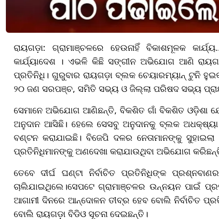
ରାୟଗଡ଼ା: ଗ୍ରାମାଞ୍ଚଳରେ ହେଉନାହିଁ ବିକାଶମୂଳକ କାର୍ଯ୍
କାର୍ଯ୍ୟାଦେଶ । ଏଭଳି କିଛି ସଙ୍ଗୀନ ଅଭିଯୋଗ ଆଣି ରାୟଗଡ଼ା
ପ୍ରତିନିଧି। ଗୁରୁବାର ରାୟଗଡ଼ା ବ୍ଲକ ଚେୟାରମ୍ୟାନ୍ ଟୁନି ହ
୨୦ ଜଣ ସରପଞ୍ଚ, ସମିତି ସଭ୍ୟ ଓ ଜିଲ୍ଲା ପରିଷଦ ସଭ୍ୟ ପ୍ରାୟ
ସେମାନେ ଅଭିଯୋଗ ଆଣିଛନ୍ତି, ବିକଶିତ ଗାଁ ବିକଶିତ ଓଡ଼ିଶ
ଅନୁଦାନ ଆସିଛି। ହେଲେ ସେସବୁ ଅନୁଦାନକୁ ବ୍ଲକ ଅଧକ୍ଷ୍ୟା କିମ୍
ବଣ୍ଟନ କରାଯାଇଛି। ବିଜେପି ଦଳର ନେତାମାନଙ୍କୁ ସୁହାଇଲା ପ
ପ୍ରତିନିଧିମାନଙ୍କୁ ଅଣଦେଖା କରାଯାଉଥିବା ଅଭିଯୋଗ କରିଛନ୍ତି ନ
ତେବେ ଦୀର୍ଘ ଘଣ୍ଟା ନିର୍ବାଚିତ ପ୍ରତିନିଧିଙ୍କ ପ୍ରଶ୍ନବାଣ
ଚାଲିଯାଇଥିଲେ।ସେପଟେ ଗ୍ରାମାଞ୍ଚଳର ଉନ୍ନୟନ ପାଇଁ ପ୍ରସ୍
ଆଗାମୀ ଦିନରେ ଆନ୍ଦୋଳନ ତୀବ୍ର ହେବ ବୋଲି ନିର୍ବାଚିତ ପ୍ରତ
ବୋଲି ରାୟଗଡ଼ା ବିଡିଓ ସୂଚନା ଦେଇଛନ୍ତି।