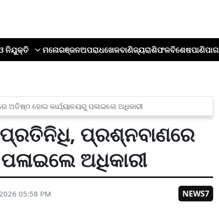
ଓ ନିଯୁକ୍ତି
ମନୋରଞ୍ଜନ
ଅପରାଧ
ଖେଳ
ବାଣିଜ୍ୟ
ରାଶିଫଳ
ବିଶେଷ
ପାଣିପାଗ
ବାଣରେ ଅତିଷ୍ଠ ହୋଇ କାର୍ଯ୍ୟାଳୟରୁ ପଳାଇଲେ ଅଧିକାରୀ
ତ ପ୍ରତିନିଧି, ପ୍ରଶ୍ନବାଣରେ
ରୁ ପଳାଇଲେ ଅଧିକାରୀ
NEWS7
 2026 05:58 PM