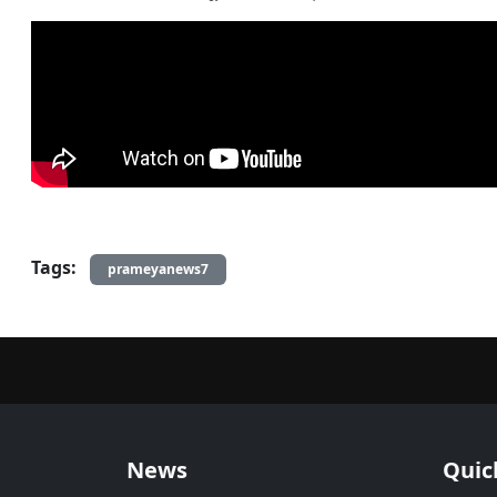
Tags:
prameyanews7
News
Quic