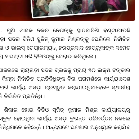
ୟ... ପୁଣି ଶାସକ ଦଳର ନେତାଙ୍କୁ ହାତବାରିଶି ବଣ୍ଟାଯାଉଛି
 ସଦର ବିଡିଓ ସୁଜିତ୍ କୁମାର ମିଶ୍ରଙ୍କୁ ଘେରିଲେ ନିର୍ବାଚିତ
ୁଇକା ଓ ଭାଇସ୍ ଚେୟାରମ୍ୟାନ୍ ହରପ୍ରସାଦ ହେପ୍ରୁକାଙ୍କ ସମେତ
 ୨ ଘଣ୍ଟା ଧରି ବିଡିଓଙ୍କୁ ଘେରାଉ କରିଥିଲେ।
ା ଯୋଜନାରେ ରାୟଗଡ଼ା ସଦର ବ୍ଲକକୁ ପ୍ରାୟ ୫୦ ଲକ୍ଷ ଟଙ୍କାର
ବା ନିର୍ବାଚିତ ପ୍ରତିନିଧିଙ୍କ ବିନା ପରାମର୍ଶରେ କାର୍ଯ୍ୟାଦେଶ
ରି କାର୍ଯ୍ୟ ଖସଡ଼ା ପ୍ରସ୍ତୁତ କରାଯାଇଥିବାବେଳେ ସ୍ଥାନୀୟ
ିର୍ବାଚିତ ପ୍ରତିନିଧି।
ର ଶିକାର ହୋଇ ବିଡିଓ ସୁଜିତ୍ କୁମାର ମିଶ୍ର କାର୍ଯ୍ୟାଳୟରୁ
ତୁତ ହୋଇଥିବା କାର୍ଯ୍ୟ ଖସଡ଼ା ତୁରନ୍ତ ପରିବର୍ତ୍ତନ ନକଲେ
ିନିଧିମାନେ କହିଛନ୍ତି। ଅନ୍ୟପଟେ ଘଟଣାର ଅନୁଧ୍ୟାନ କରାଯିବ