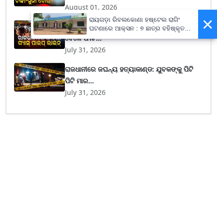
August 01, 2026
×
ରାୟଗଡ଼ା ରିବଲକୋଣା ହଷ୍ଟେଲ ରାଗିଂ
Bhubaneswar Gas Leak: ମନ୍ଦିର ନିର୍ମାଣ କାମ
ଘଟଣାରେ ଆକ୍ସନ : ୭ ଛାତ୍ର ବହିଷ୍କୃତ,
ପ୍ରଧାନଶିକ୍ଷକଙ୍କୁ ନୋଟିସ୍
ବେଳେ ଫାଟି...
July 31, 2026
ରାଜଧାନୀରେ ଜଘନ୍ୟ ହତ୍ୟାକାଣ୍ଡ: ଯୁବକଙ୍କୁ ପିଟି
ପିଟି ମାର...
July 31, 2026