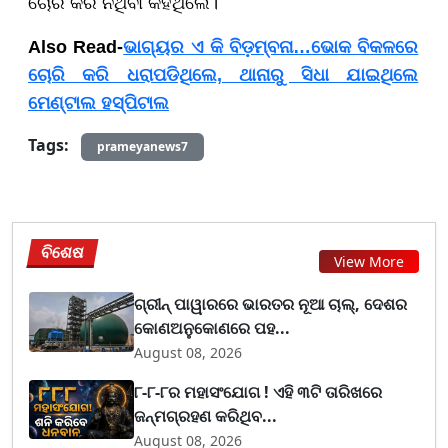
ଚୋରି କରି ନଥିବା କହିଥିଲେ।
Also Read-
ଭାଗ୍ୟର ଏ କି ବିଡ଼ମ୍ବନା…ଭୋକ ବିକଳରେ
ଚୋରି କରି ଧରାପଡିଥିଲେ, ଥାନାରୁ ସିଧା ଯାଇଥିଲେ
ମେଣ୍ଟାଲ ହସ୍ପିଟାଲ
Tags:
prameyanews7
ବିଶେଷ
View More
ଗ୍ରୀନ୍ ପାୱାରରେ ଭାରତର ନୂଆ ଚାଲ୍, ଦେଶର
କୋଣଅନୁକୋଣରେ ପହ...
August 08, 2026
୮-୮-୮ର ମହାସଂଯୋଗ ! ଏହି ୩ଟି ତାରିଖରେ
ଜନ୍ମଗ୍ରହଣ କରିଥିବ...
August 08, 2026