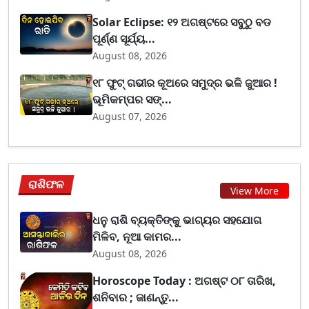
Solar Eclipse: ୧୨ ଅଗଷ୍ଟରେ ସବୁଠୁ ବଡ
ପୂର୍ଣ୍ଣ ସୂର୍ଯ୍ୟ...
August 08, 2026
୧୮ ଫୁଟ୍ ଗଭୀର କୂଅରେ ସମୁଦ୍ର ଭଳି ଜୁଆର !
ଭୂମିକମ୍ପର ସଙ୍...
August 07, 2026
ରାଶିଫଳ
View More
ଧନୁ ରାଶି ବ୍ୟକ୍ତିଙ୍କୁ ଭାଗ୍ୟର ସହଯୋଗ
ମିଳିବ, ନୂଆ କାମର...
August 08, 2026
Horoscope Today : ଅଗଷ୍ଟ ୦୮ ତାରିଖ,
ଶନିବାର ; ଜାଣନ୍ତୁ...