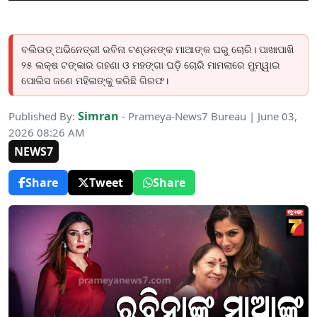
ବଲିଉଡ୍ ଅଭିନେତ୍ରୀ ରବିନା ଟଣ୍ଡନଙ୍କ ମାଆଙ୍କ ଘରୁ ଚୋରି। ପାଖାପାଖି
୨୫ ଲକ୍ଷ ଟଙ୍କାର ଗହଣା ଓ ମହଙ୍ଗା ଘଡ଼ି ଚୋରି ମାମଲାରେ ମୁମ୍ୱାଇ
ପୋଲିସ ଜଣେ ମହିଳାଙ୍କୁ କରିଛି ଗିରଫ।
Simran
Published By:
- Prameya-News7 Bureau | June 03,
2026 08:26 AM
NEWS7
Share
Tweet
Share