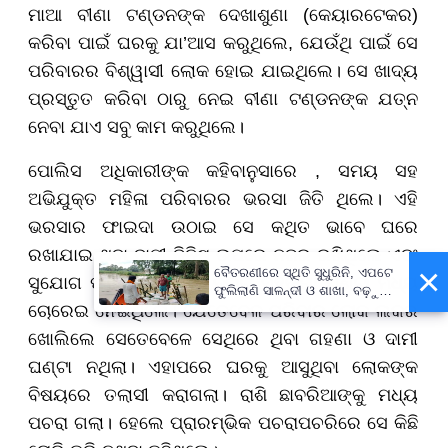
ମାଆ ବୀଣା ଟଣ୍ଡନଙ୍କ ଦେଖାଶୁଣା (କେୟାରଟେକର)
କରିବା ପାଇଁ ଘରକୁ ଯା’ଆସ କରୁଥିଲେ, ଯେଉଁଥି ପାଇଁ ସେ
ପରିବାରର ବିଶ୍ୱାସୀ ଲୋକ ହୋଇ ଯାଇଥିଲେ। ସେ ଖାଦ୍ୟ
ପ୍ରସ୍ତୁତ କରିବା ଠାରୁ ନେଇ ବୀଣା ଟଣ୍ଡନଙ୍କ ଯତ୍ନ
ନେବା ଯାଏ ସବୁ କାମ କରୁଥିଲେ।
ପୋଲିସ ଅଧିକାରୀଙ୍କ କହିବାନୁସାରେ , ସମୟ ସହ
ଅଭିଯୁକ୍ତ ମହିଳା ପରିବାରର ଭରସା ଜିତି ଥିଲେ। ଏହି
ଭରସାର ଫାଇଦା ଉଠାଇ ସେ କଥିତ ଭାବେ ଘରେ
ରଖାଯାଇ ଥିବା ଦାମୀ ଜିନିଷ ଉପରେ ନଜର ରଖିଥିଲେ ଏବଂ
×
ବୈତରଣୀରେ ସ୍ଥିତି ସୁଧୁରିନି, ଏପଟେ
ସୁଯୋଗ ପାଇଁ ଗହଣା ସହ ଦୁଇଟି ମହଙ୍ଗା ଘଣ୍ଟା ମଧ୍ୟ
ଫୁଲିଲାଣି ସାଳନ୍ଦୀ ଓ ଶାଖା, ବଢ଼ୁଛି
ଚୋରେଇ ନେଇଥିଲେ। ଯେତେବେଳ ପରିବାର ଲୋକ ଲକର
ବନ୍ୟା ଭୟ
ଖୋଲିଲେ ସେତେବେଳେ ସେଥିରେ ଥିବା ଗହଣା ଓ ଦାମୀ
ଘଣ୍ଟା ନଥିଲା। ଏହାପରେ ଘରକୁ ଆସୁଥିବା ଲୋକଙ୍କ
ବିଷୟରେ ତଲାସୀ କରାଗଲା। ରାଶି ଛାବରିଆଙ୍କୁ ମଧ୍ୟ
ପଚରା ଗଲା। ହେଲେ ପ୍ରାରମ୍ଭିକ ପଚରାପଚରିରେ ସେ କିଛି