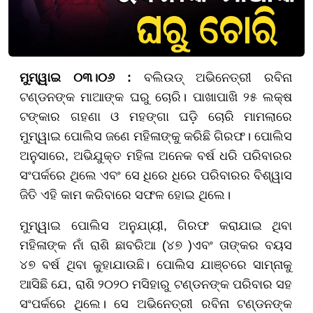
ମୁମ୍ୱାଇ ୦୩।୦୬ :
ବଲିଉଡ୍ ଅଭିନେତ୍ରୀ ରବିନା
ଟଣ୍ଡନଙ୍କ ମାଆଙ୍କ ଘରୁ ଚୋରି। ପାଖାପାଖି ୨୫ ଲକ୍ଷ
ଟଙ୍କାର ଗହଣା ଓ ମହଙ୍ଗା ଘଡ଼ି ଚୋରି ମାମଲାରେ
ମୁମ୍ୱାଇ ପୋଲିସ ଜଣେ ମହିଳାଙ୍କୁ କରିଛି ଗିରଫ। ପୋଲିସ
ଅନୁସାରେ, ଅଭିଯୁକ୍ତ ମହିଳା ଅନେକ ବର୍ଷ ଧରି ପରିବାରର
ସଂପର୍କରେ ଥିଲେ ଏବଂ ସେ ଧିରେ ଧିରେ ପରିବାରର ବିଶ୍ୱାସ
ଜିତି ଏହି କାମ କରିବାରେ ସଫଳ ହୋଇ ଥିଲେ।
ମୁମ୍ୱାଇ ପୋଲିସ ଅନୁଯା୍ୟୀ, ଗିରଫ କରାଯାଇ ଥିବା
ମହିଳାଙ୍କ ନାଁ ରାଶି ଛାବରିଆ (୪୭ )ଏବଂ ତାଙ୍କର ବୟସ
୪୭ ବର୍ଷ ଥିବା କୁହାଯାଉଛି। ପୋଲିସ ଯାଞ୍ଚରେ ସାମ୍ନାକୁ
ଆସିଛି ଯେ, ରାଶି ୨୦୨୦ ମସିହାରୁ ଟଣ୍ଡନଙ୍କ ପରିବାର ସହ
ସଂପର୍କରେ ଥିଲେ। ସେ ଅଭିନେତ୍ରୀ ରବିନା ଟଣ୍ଡନଙ୍କ