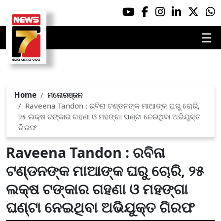
☰
Home
ମନୋରଞ୍ଜନ
Raveena Tandon : ରବିନା ଟଣ୍ଡନଙ୍କ ମାଆଙ୍କ ଘରୁ ଚୋରି,
୨୫ ଲକ୍ଷ ଟଙ୍କାର ଗହଣା ଓ ମହଙ୍ଗା ଘଣ୍ଟା ନେଇଥିବା ଅଭିଯୁକ୍ତ
ଗିରଫ
Raveena Tandon : ରବିନା
ଟଣ୍ଡନଙ୍କ ମାଆଙ୍କ ଘରୁ ଚୋରି, ୨୫
ଲକ୍ଷ ଟଙ୍କାର ଗହଣା ଓ ମହଙ୍ଗା
ଘଣ୍ଟା ନେଇଥିବା ଅଭିଯୁକ୍ତ ଗିରଫ