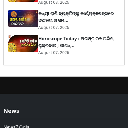
August 08, 2026
କନ୍ୟା ରାଶି ବ୍ୟକ୍ତିଙ୍କୁ କାର୍ଯ୍ୟକ୍ଷେତ୍ରରେ
ସଫଳତା ଓ ସମ...
August 07, 2026
Horoscope Today : ଅଗଷ୍ଟ ୦୭ ତାରିଖ,
ଶୁକ୍ରବାର ; ଜାଣନ୍...
August 07, 2026
News
News7 Odia