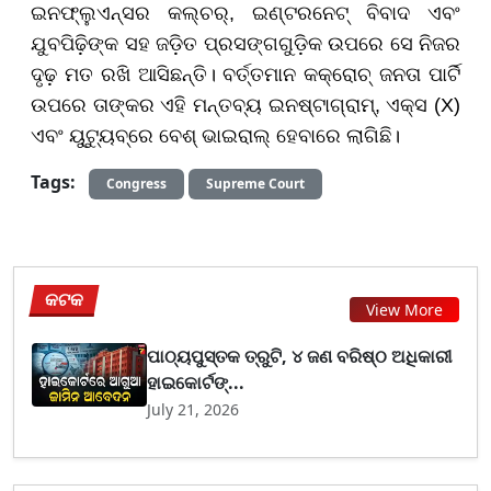
ଇନଫ୍ଲୁଏନ୍ସର କଲ୍‌ଚର୍, ଇଣ୍ଟରନେଟ୍ ବିବାଦ ଏବଂ
ଯୁବପିଢ଼ିଙ୍କ ସହ ଜଡ଼ିତ ପ୍ରସଙ୍ଗଗୁଡ଼ିକ ଉପରେ ସେ ନିଜର
ଦୃଢ଼ ମତ ରଖି ଆସିଛନ୍ତି। ବର୍ତ୍ତମାନ କକ୍ରୋଚ୍ ଜନତା ପାର୍ଟି
ଉପରେ ତାଙ୍କର ଏହି ମନ୍ତବ୍ୟ ଇନଷ୍ଟାଗ୍ରାମ୍, ଏକ୍ସ (X)
ଏବଂ ୟୁଟ୍ୟୁବ୍‌ରେ ବେଶ୍ ଭାଇରାଲ୍ ହେବାରେ ଲାଗିଛି।
Tags:
Congress
Supreme Court
କଟକ
View More
ପାଠ୍ୟପୁସ୍ତକ ତ୍ରୁଟି, ୪ ଜଣ ବରିଷ୍ଠ ଅଧିକାରୀ
ହାଇକୋର୍ଟଙ୍...
July 21, 2026