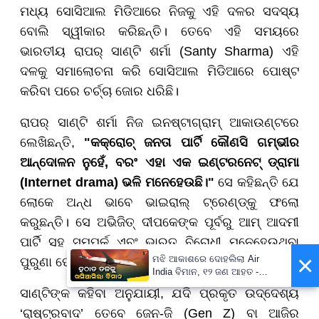
ମଧ୍ୟ ସୋସିଆଲ ମିଡିଆରେ ନିଜକୁ ଏହି ଦଳର ସଦସ୍ୟ
ବୋଲି ସ୍ୱୀକାର କରିଛନ୍ତି। ତେବେ ଏହି ସମୟରେ
ଭାରତୀୟ ରାପର୍ ସାଣ୍ଟି ଶର୍ମା (Santy Sharma) ଏହି
ଦଳକୁ ସମାଲୋଚନା କରି ସୋସିଆଲ ମିଡିଆରେ ପୋଷ୍ଟ
କରିବା ପରେ ଚର୍ଚ୍ଚା ଜୋର ଧରିଛି।
ରାପର୍ ସାଣ୍ଟି ଶର୍ମା ନିଜ ଇନଷ୍ଟାଗ୍ରାମ୍ ଆକାଉଣ୍ଟରେ
ଲେଖିଛନ୍ତି,
"କକ୍ରୋଚ୍ ଜନତା ପାର୍ଟି କୌଣସି ଗମ୍ଭୀର
ଆନ୍ଦୋଳନ ନୁହେଁ, ବରଂ ଏହା ଏକ ଇଣ୍ଟରନେଟ୍ ଡ୍ରାମା
(Internet drama) ଭଳି ମନେହେଉଛି।"
ସେ କହିଛନ୍ତି ଯେ
ଲୋକେ ଅନ୍ଧ ଭାବେ ଭାଇରାଲ୍ ଟ୍ରେଣ୍ଡ୍‌କୁ ଫଲୋ
କରୁଛନ୍ତି। ସେ ଅଭିଜିତ୍ ଦୀପକେଙ୍କ ପୂର୍ବରୁ ଆମ୍ ଆଦମୀ
ପାର୍ଟି ସହ ସମ୍ପର୍କ ଏବଂ ଭାରତ ବିରୋଧୀ ମନେହେଉଥିବା
×
ମଝି ଆକାଶରେ ଦୋହଲିଲା Air
ପୁରୁଣା ପୋଷ୍ଟଗୁଡ଼ିକୁ ନେଇ ପ୍ରଶ୍ନ ଉଠାଇଛନ୍ତି।
India ବିମାନ, ୧୨ ଜଣ ଆହତ -
PrameyaNews7
ସାଣ୍ଟିଙ୍କ କହିବା ଅନୁଯାୟୀ, ଯଦି ପ୍ରକୃତ ଉଦ୍ଦେଶ୍ୟ
‘ରାଷ୍ଟ୍ରବାଦ’ ତେବେ ଜେନ-ଜି (Gen Z) ବା ଆଜିର