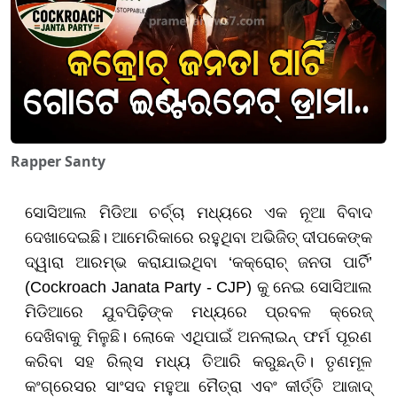
Rapper Santy
ସୋସିଆଲ ମିଡିଆ ଚର୍ଚ୍ଚା ମଧ୍ୟରେ ଏକ ନୂଆ ବିବାଦ
ଦେଖାଦେଇଛି। ଆମେରିକାରେ ରହୁଥିବା ଅଭିଜିତ୍ ଦୀପକେଙ୍କ
ଦ୍ୱାରା ଆରମ୍ଭ କରାଯାଇଥିବା ‘କକ୍ରୋଚ୍ ଜନତା ପାର୍ଟି’
(Cockroach Janata Party - CJP) କୁ ନେଇ ସୋସିଆଲ
ମିଡିଆରେ ଯୁବପିଢ଼ିଙ୍କ ମଧ୍ୟରେ ପ୍ରବଳ କ୍ରେଜ୍
ଦେଖିବାକୁ ମିଳୁଛି। ଲୋକେ ଏଥିପାଇଁ ଅନଲାଇନ୍ ଫର୍ମ ପୂରଣ
କରିବା ସହ ରିଲ୍ସ ମଧ୍ୟ ତିଆରି କରୁଛନ୍ତି। ତୃଣମୂଳ
କଂଗ୍ରେସର ସାଂସଦ ମହୁଆ ମୈତ୍ରା ଏବଂ କୀର୍ତ୍ତି ଆଜାଦ୍