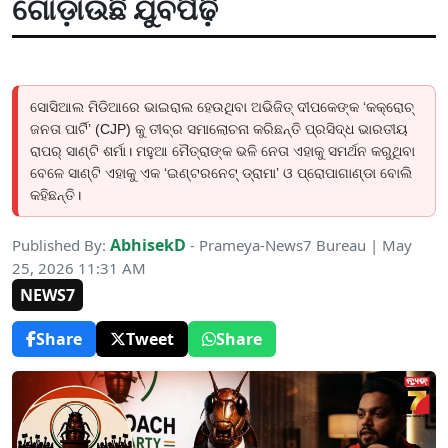
ଗୋଡ଼ାଉଛି ଯୁବପିଢ଼ି
ସୋସିଆଲ ମିଡିଆରେ ଭାଇରାଲ ହେଉଥିବା ଅଭିଜିତ୍ ଦୀପକେଙ୍କ ‘କକ୍ରୋଚ୍
ଜନତା ପାର୍ଟି’ (CJP) କୁ ତୀବ୍ର ସମାଲୋଚନା କରିଛନ୍ତି ପ୍ରସିଦ୍ଧ ଭାରତୀୟ
ରାପର୍ ସାଣ୍ଟି ଶର୍ମା। ମହୁଆ ମୈତ୍ରାଙ୍କ ଭଳି ନେତା ଏହାକୁ ସମର୍ଥନ କରୁଥିବା
ବେଳେ ସାଣ୍ଟି ଏହାକୁ ଏକ ‘ଇଣ୍ଟରନେଟ୍ ଡ୍ରାମା’ ଓ ପ୍ରୋପାଗାଣ୍ଡା ବୋଲି
କହିଛନ୍ତି।
AbhisekD
Published By:
- Prameya-News7 Bureau | May
25, 2026 11:31 AM
NEWS7
Share
Tweet
Share