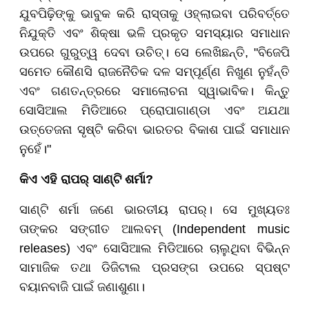
ଯୁବପିଢ଼ିଙ୍କୁ ଭାବୁକ କରି ରାସ୍ତାକୁ ଓହ୍ଲାଇବା ପରିବର୍ତ୍ତେ
ନିଯୁକ୍ତି ଏବଂ ଶିକ୍ଷା ଭଳି ପ୍ରକୃତ ସମସ୍ୟାର ସମାଧାନ
ଉପରେ ଗୁରୁତ୍ୱ ଦେବା ଉଚିତ୍। ସେ ଲେଖିଛନ୍ତି, "ବିଜେପି
ସମେତ କୌଣସି ରାଜନୈତିକ ଦଳ ସମ୍ପୂର୍ଣ୍ଣ ନିଖୁଣ ନୁହଁନ୍ତି
ଏବଂ ଗଣତନ୍ତ୍ରରେ ସମାଲୋଚନା ସ୍ୱାଭାବିକ। କିନ୍ତୁ
ସୋସିଆଲ ମିଡିଆରେ ପ୍ରୋପାଗାଣ୍ଡା ଏବଂ ଅଯଥା
ଉତ୍ତେଜନା ସୃଷ୍ଟି କରିବା ଭାରତର ବିକାଶ ପାଇଁ ସମାଧାନ
ନୁହେଁ।"
କିଏ ଏହି ରାପର୍ ସାଣ୍ଟି ଶର୍ମା?
ସାଣ୍ଟି ଶର୍ମା ଜଣେ ଭାରତୀୟ ରାପର୍। ସେ ମୁଖ୍ୟତଃ
ତାଙ୍କର ସଙ୍ଗୀତ ଆଲବମ୍ (Independent music
releases) ଏବଂ ସୋସିଆଲ ମିଡିଆରେ ଚାଲୁଥିବା ବିଭିନ୍ନ
ସାମାଜିକ ତଥା ଡିଜିଟାଲ ପ୍ରସଙ୍ଗ ଉପରେ ସ୍ପଷ୍ଟ
ବୟାନବାଜି ପାଇଁ ଜଣାଶୁଣା।