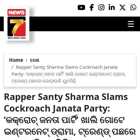
☰
Home
ଦେଶ
Rapper Santy Sharma Slams Cockroach Janata
Party: ‘କକ୍ରୋଚ୍ ଜନତା ପାର୍ଟି’ ଖାଲି ଗୋଟେ ଇଣ୍ଟରନେଟ୍ ଡ୍ରାମା,
ଟ୍ରେଣ୍ଡ୍ ପଛରେ ଗୋଡ଼ାଉଛି ଯୁବପିଢ଼ି
Rapper Santy Sharma Slams
Cockroach Janata Party:
‘କକ୍ରୋଚ୍ ଜନତା ପାର୍ଟି’ ଖାଲି ଗୋଟେ
ଇଣ୍ଟରନେଟ୍ ଡ୍ରାମା, ଟ୍ରେଣ୍ଡ୍ ପଛରେ