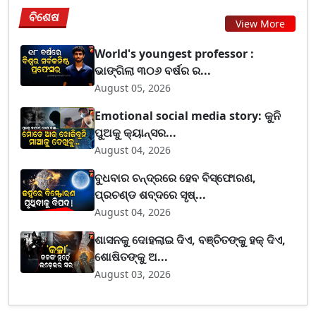
ବିଶେଷ
View More
World's youngest professor :
ଭାଙ୍ଗିଲା ୩୦୬ ବର୍ଷର ର...
August 05, 2026
Emotional social media story: କୁନି
ପୁଅକୁ କ୍ୟାନ୍ସର...
August 04, 2026
ବୁଧବାର ଚନ୍ଦ୍ରରେ ହେବ ବିସ୍ଫୋରଣ,
ପ୍ରଚଣ୍ଡ ଶବ୍ଦରେ ସୃଷ୍...
August 04, 2026
ଶାସନକୁ ଦୋହଲାଇ ଦିଏ, ବଞ୍ଚିତଙ୍କୁ ହକ୍ ଦିଏ,
ଶୋଷିତଙ୍କୁ ଅ...
August 03, 2026