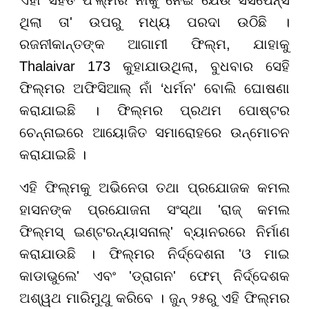
ଏହା ସହିତ ଫିଲ୍ମର ନାଁକୁ ନେଇ ଯେଉଁ ସସପେନ୍ସ
ଥିଲା ତା' ଉପରୁ ମଧ୍ୟ ପରଦା ଉଠିଛି ।
ରଜନୀକାନ୍ତଙ୍କ ଆଗାମୀ ଫିଲ୍ମ, ଯାହାକୁ
Thalaivar 173 କୁହାଯାଉଥିଲା, ବୁଧବାର ସେହି
ଫିଲ୍ମର ଅଫିସିଆଲ୍ ନାଁ ‘ଧର୍ମନ' ବୋଲି ଘୋଷଣା
କରାଯାଇଛି । ଫିଲ୍ମର ପ୍ରଥମ ପୋଷ୍ଟର
ଚେନ୍ନାଇରେ ଆୟୋଜିତ ସମାରୋହରେ ଉନ୍ମୋଚନ
କରାଯାଇଛି ।
ଏହି ଫିଲ୍ମକୁ ଅଭିନେତା ତଥା ପ୍ରଯୋଜକ କମଲ
ହାସନଙ୍କ ପ୍ରଯୋଜନା ସଂସ୍ଥା 'ରାଜ୍ କମଲ
ଫିଲ୍ମସ୍ ଇଣ୍ଟରନ୍ୟାସନାଲ୍' ବ୍ୟାନରରେ ନିର୍ମାଣ
କରାଯାଉଛି । ଫିଲ୍ମର ନିର୍ଦ୍ଦେଶନା 'ଓ ମାଇ
କାଡାଭୁଲେ' ଏବଂ 'ଡ୍ରାଗନ' ଫେମ୍ ନିର୍ଦ୍ଦେଶକ
ଅଶ୍ୱଥ ମାରିମୁଥୁ କରିବେ । ଜୁନ୍ ୨୫ରୁ ଏହି ଫିଲ୍ମର