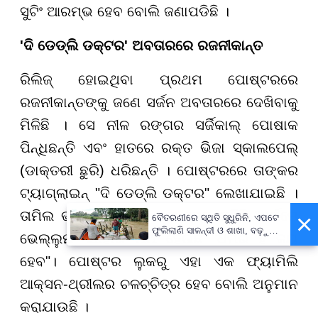
ସୁଟିଂ ଆରମ୍ଭ ହେବ ବୋଲି ଜଣାପଡିଛି ।
'ଦି ଡେଡ୍‌ଲି ଡକ୍ଟର' ଅବତାରରେ ରଜନୀକାନ୍ତ
ରିଲିଜ୍ ହୋଇଥିବା ପ୍ରଥମ ପୋଷ୍ଟରରେ
ରଜନୀକାନ୍ତଙ୍କୁ ଜଣେ ସର୍ଜନ ଅବତାରରେ ଦେଖିବାକୁ
ମିଳିଛି । ସେ ନୀଳ ରଙ୍ଗର ସର୍ଜିକାଲ୍ ପୋଷାକ
ପିନ୍ଧିଛନ୍ତି ଏବଂ ହାତରେ ରକ୍ତ ଭିଜା ସ୍କାଲପେଲ୍
(ଡାକ୍ତରୀ ଛୁରି) ଧରିଛନ୍ତି । ପୋଷ୍ଟରରେ ତାଙ୍କର
ଟ୍ୟାଗ୍‌ଲାଇନ୍ "ଦି ଡେଡ୍‌ଲି ଡକ୍ଟର" ଲେଖାଯାଇଛି ।
ତାମିଲ ଭାଷାରେ ଏହାର କ୍ୟାପ୍ସନ ରହିଛି "ଧର୍ମମେ
×
ବୈତରଣୀରେ ସ୍ଥିତି ସୁଧୁରିନି, ଏପଟେ
ଫୁଲିଲାଣି ସାଳନ୍ଦୀ ଓ ଶାଖା, ବଢ଼ୁଛି
ଭେଲ୍ଲୁମ" ଯାହାର ଅର୍ଥ ହେଉଛି "ଧର୍ମର ହିଁ ଜୟ
ବନ୍ୟା ଭୟ
ହେବ"। ପୋଷ୍ଟର ଲୁକରୁ ଏହା ଏକ ଫ୍ୟାମିଲି
ଆକ୍ସନ-ଥ୍ରୀଲର ଚଳଚ୍ଚିତ୍ର ହେବ ବୋଲି ଅନୁମାନ
କରାଯାଉଛି ।