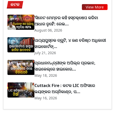
କଟକ
View More
‘ସିନେଟ ମେମ୍ବର କହି ହସ୍ତକ୍ଷେପ କରିବା
ଆଧାର ନୁହେଁ’: ରେଭ...
August 06, 2026
ପାଠ୍ୟପୁସ୍ତକ ତ୍ରୁଟି, ୪ ଜଣ ବରିଷ୍ଠ ଅଧିକାରୀ
ହାଇକୋର୍ଟଙ୍...
July 21, 2026
ପ୍ରଧାନମନ୍ତ୍ରୀଙ୍କ ଅପିଲ୍‌ର ପ୍ରଭାବ,
ସାଇକେଲ୍‌ରେ ହାଇକୋର...
May 18, 2026
Cuttack Fire : କଟକ LIC ଅଫିସରେ
ଭୟଙ୍କର ଅଗ୍ନିକାଣ୍ଡ, ପ...
May 16, 2026