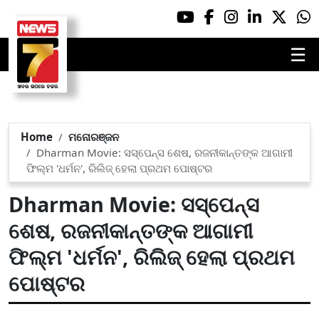
☰
Home
ମନୋରଞ୍ଜନ
Dharman Movie: ସସ୍‌ପେନ୍ସ ଶେଷ, ରଜନୀକାନ୍ତଙ୍କ ଆଗାମୀ
ଫିଲ୍ମ 'ଧର୍ମନ', ରିଲିଜ୍ ହେଲା ପ୍ରଥମ ପୋଷ୍ଟର
Dharman Movie: ସସ୍‌ପେନ୍ସ
ଶେଷ, ରଜନୀକାନ୍ତଙ୍କ ଆଗାମୀ
ଫିଲ୍ମ 'ଧର୍ମନ', ରିଲିଜ୍ ହେଲା ପ୍ରଥମ
ପୋଷ୍ଟର