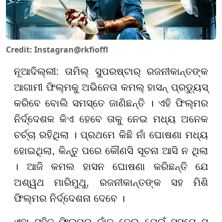
Credit: Instagran@rkfioffl
ନୂଆଦିଲ୍ଲୀ: ତାମିଲ୍ ସୁପରଷ୍ଟାର୍ ରଜନୀକାନ୍ତଙ୍କ
ଆଗାମୀ ଫିଲ୍ମକୁ ଅଭିନେତା କମଲ୍ ହାସନ୍ ପ୍ରଡ୍ୟୁସ୍
କରିବେ ବୋଲି ସମସ୍ତେ ଜାଣିଛନ୍ତି । ଏହି ଫିଲ୍ମର
ନିର୍ଦ୍ଦେଶକ କିଏ ହେବେ ତାକୁ ନେଇ ମଧ୍ୟ ଅନେକ
ଚର୍ଚ୍ଚା ରହିଥିଲା । ପ୍ରଥମେ କିଛି ନାଁ ଘୋଷଣା ମଧ୍ୟ
ହୋଇଥିଲା, କିନ୍ତୁ ପରେ କୌଣସି ସୂଚନା ଆସି ନ ଥିଲା
। ଆଜି କମଲ ହାସନ ଘୋଷଣା କରିଛନ୍ତି ଯେ
ଅଶ୍ୱଥ ମାରିମୁଥୁ, ରଜନୀକାନ୍ତଙ୍କ ସହ ମିଶି
ଫିଲ୍ମର ନିର୍ଦ୍ଦେଶନା ଦେବେ ।