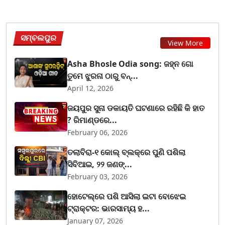
ସମ୍ବଲପୁର
View More
Asha Bhosle Odia song: ଜହ୍ନ ଗୋ
ତୁମେ ଝୁରନା ଠାରୁ ବନ୍...
April 12, 2026
ଜୟପୁର ସୁନା ଡକାୟତି ଘଟଣାରେ ରହିଛି କି ହାତ
? ରିମାଣ୍ଡରେ...
February 06, 2026
ତଲାବିରା-୧ କୋଲ୍ ବ୍ଲକ୍‌ରେ ପୁଣି ପଶିଲା
ସିବିଆଇ, ୨୨ ଜଣଙ୍...
February 03, 2026
ହୋଟେଲ୍‌ରେ ପଶି ଆସିଲା ଇଟା ବୋଝେଇ
ଟ୍ରାକ୍ଟର: ଭାରସାମ୍ୟ ହ...
January 07, 2026