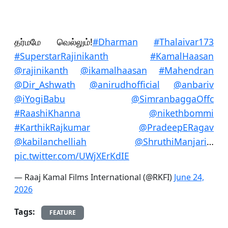
தர்மமே வெல்லும்!
#Dharman
#Thalaivar173
#SuperstarRajinikanth
#KamalHaasan
@rajinikanth
@ikamalhaasan
#Mahendran
@Dir_Ashwath
@anirudhofficial
@anbariv
@iYogiBabu
@SimranbaggaOffc
#RaashiKhanna
@nikethbommi
#KarthikRajkumar
@PradeepERagav
@kabilanchelliah
@ShruthiManjari
…
pic.twitter.com/UWjXErKdIE
— Raaj Kamal Films International (@RKFI)
June 24,
2026
Tags:
FEATURE