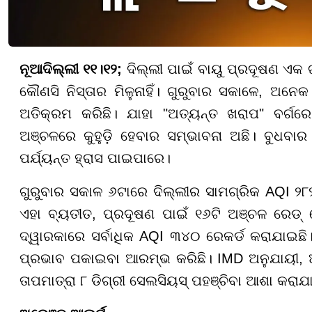
ନୂଆଦିଲ୍ଲୀ ୧୧।୧୨;
ଦିଲ୍ଲୀ ପାଇଁ ବାୟୁ ପ୍ରଦୂଷଣ ଏକ ଗ
କୌଣସି ନିସ୍ତାର ମିଳୁନାହିଁ। ଗୁରୁବାର ସକାଳେ, ଅନ
ଅତିକ୍ରମ କରିଛି। ଯାହା "ଅତ୍ୟନ୍ତ ଖରାପ" ବର୍ଗର
ଅଞ୍ଚଳରେ କୁହୁଡ଼ି ହେବାର ସମ୍ଭାବନା ଅଛି। ବୁଧବାର ତ
ପର୍ଯ୍ୟନ୍ତ ହ୍ରାସ ପାଇପାରେ।
ଗୁରୁବାର ସକାଳ ୬ଟାରେ ଦିଲ୍ଲୀର ସାମଗ୍ରିକ AQI ୨୮୨ 
ଏହା ବ୍ୟତୀତ, ପ୍ରଦୂଷଣ ପାଇଁ ୧୬ଟି ଅଞ୍ଚଳ ରେଡ
ଦ୍ୱାରକାରେ ସର୍ବାଧିକ AQI ୩୪୦ ରେକର୍ଡ କରାଯାଇଛି
ପ୍ରଭାବ ପକାଇବା ଆରମ୍ଭ କରିଛି। IMD ଅନୁଯାୟୀ, ଆଜି 
ତାପମାତ୍ରା ୮ ଡିଗ୍ରୀ ସେଲସିୟସ୍ ପହଞ୍ଚିବା ଆଶା କରାଯ