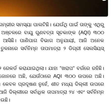
ମ୍ଭୀର ସମସ୍ୟା ପାଲଟିଛି। ଯେଉଁଥି ପାଇଁ ତାଙ୍କୁ ଏଥିରୁ
େକ ଅଞ୍ଚଳରେ ବାୟୁ ଗୁଣବତ୍ତା ସୂଚକାଙ୍କ (AQI) ୩୦୦
େ ଆସିଛି। ପାଣିପାଗ ବିଭାଗ ଅନୁଯାୟୀ, ଆଜି ଅନେକ
ୁଳନାରେ ସର୍ବନିମ୍ନ ତାପମାତ୍ରା ୨ ଡିଗ୍ରୀ ସେଲସିୟସ୍
ରେକର୍ଡ କରାଯାଇଥିଲା। ଯାହା "ଖରାପ" ବର୍ଗରେ ରହିଛି।
୍ ଜୋନରେ ଅଛି, ଯେଉଁଠାରେ AQI ୩୦୦ ଉପରେ ଅଛି।
। କେବଳ ପ୍ରଦୂଷଣ ନୁହେଁ, ଶୀତ ମଧ୍ୟ ଦିଲ୍ଲୀ ଉପରେ
ଦିଲ୍ଲୀରେ ସର୍ବାଧିକ ତାପମାତ୍ରା ୨୪ ଏବଂ ସର୍ବନିମ୍ନ
ାଉଛି।