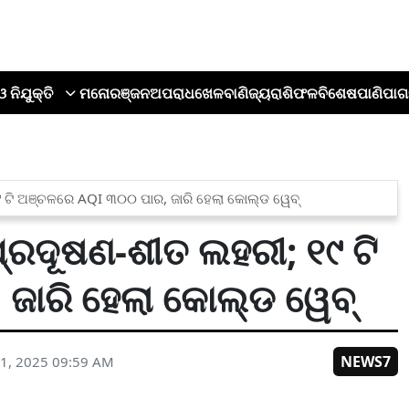
ଓ ନିଯୁକ୍ତି
ମନୋରଞ୍ଜନ
ଅପରାଧ
ଖେଳ
ବାଣିଜ୍ୟ
ରାଶିଫଳ
ବିଶେଷ
ପାଣିପାଗ
୯ ଟି ଅଞ୍ଚଳରେ AQI ୩୦୦ ପାର, ଜାରି ହେଲା କୋଲ୍ଡ ୱେବ୍
ପ୍ରଦୂଷଣ-ଶୀତ ଲହରୀ; ୧୯ ଟି
ାରି ହେଲା କୋଲ୍ଡ ୱେବ୍
NEWS7
1, 2025 09:59 AM