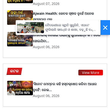
August 07, 2026
Ajwain Health: କେବଳ ସ୍ଵାଦ ନୁହେଁ ଅନେକ
ସମସ୍ୟାରୁ ମୁକ୍...
×
August 07, 2026
ବୈତରଣୀରେ ସ୍ଥିତି ସୁଧୁରିନି, ଏପଟେ
ଫୁଲିଲାଣି ସାଳନ୍ଦୀ ଓ ଶାଖା, ବଢ଼ୁଛି ବନ୍ୟା
ଭୟ
ମୋବାଇଲ୍ ଦେଖାଇ ପିଲାଙ୍କୁ ଖୁଆଉଛନ୍ତି କି ? ଡେରି
ହୋଇଯିବା...
August 06, 2026
କଟକ
View More
‘ସିନେଟ ମେମ୍ବର କହି ହସ୍ତକ୍ଷେପ କରିବା ଆଧାର
ନୁହେଁ’: ରେଭ...
August 06, 2026