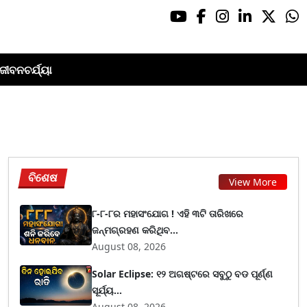
ଜୀବନଚର୍ଯ୍ୟା
ବିଶେଷ
View More
୮-୮-୮ର ମହାସଂଯୋଗ ! ଏହି ୩ଟି ତାରିଖରେ
ଜନ୍ମଗ୍ରହଣ କରିଥିବ...
August 08, 2026
Solar Eclipse: ୧୨ ଅଗଷ୍ଟରେ ସବୁଠୁ ବଡ ପୂର୍ଣ୍ଣ
ସୂର୍ଯ୍ୟ...
August 08, 2026