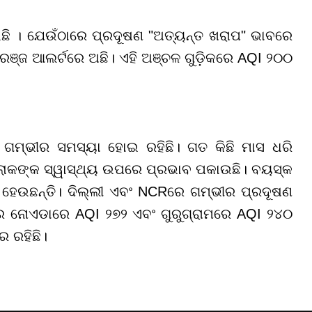
ଇଛି । ଯେଉଁଠାରେ ପ୍ରଦୂଷଣ "ଅତ୍ୟନ୍ତ ଖରାପ" ଭାବରେ
ଞ୍ଜ ଆଲର୍ଟରେ ଅଛି। ଏହି ଅଞ୍ଚଳ ଗୁଡ଼ିକରେ AQI ୨୦୦
ମ୍ଭୀର ସମସ୍ୟା ହୋଇ ରହିଛି। ଗତ କିଛି ମାସ ଧରି
ଲୋକଙ୍କ ସ୍ୱାସ୍ଥ୍ୟ ଉପରେ ପ୍ରଭାବ ପକାଉଛି। ବୟସ୍କ
ିତ ହେଉଛନ୍ତି। ଦିଲ୍ଲୀ ଏବଂ NCRରେ ଗମ୍ଭୀର ପ୍ରଦୂଷଣ
େଟର ନୋଏଡାରେ AQI ୨୭୨ ଏବଂ ଗୁରୁଗ୍ରାମରେ AQI ୨୪୦
େ ରହିଛି।