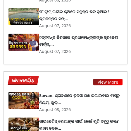
୧୮ ଫୁଟ୍ ଗଭୀର କୂଅରେ ସମୁଦ୍ର ଭଳି ଜୁଆର !
ଭୂମିକମ୍ପର ସଙ୍...
August 07, 2026
ହସ୍ତତନ୍ତ ଦିବସରେ ପ୍ରଧାନମନ୍ତ୍ରୀଙ୍କ ସ୍ବଦେଶୀ
ବାର୍ତ୍ତା,...
August 07, 2026
ଜୀବନଚର୍ଯ୍ୟା
View More
Sawan: ଶ୍ରାବଣରେ ତୁଳସୀ ଗଛ ଲଗାଇବାର ବାସ୍ତୁ
ନିୟମ, ଭୁଲ୍...
August 08, 2026
ଡାଇବେଟିସ୍ ରୋଗୀଙ୍କ ପାଇଁ କେଉଁ ରୁଟି ସବୁଠୁ ଭଲ?
ଗହମ ବଦଳ...