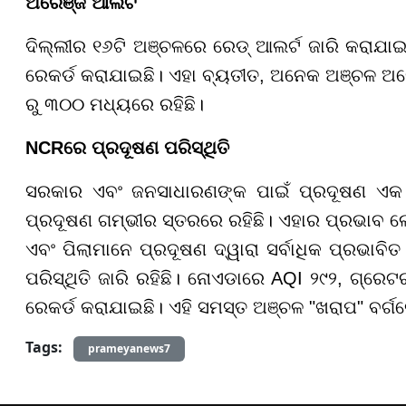
ଅରେଞ୍ଜ ଆଲର୍ଟ
ଦିଲ୍ଲୀର ୧୬ଟି ଅଞ୍ଚଳରେ ରେଡ୍ ଆଲର୍ଟ ଜାରି କରାଯା
ରେକର୍ଡ କରାଯାଇଛି। ଏହା ବ୍ୟତୀତ, ଅନେକ ଅଞ୍ଚଳ ଅରେ
ରୁ ୩୦୦ ମଧ୍ୟରେ ରହିଛି।
NCRରେ ପ୍ରଦୂଷଣ ପରିସ୍ଥିତି
ସରକାର ଏବଂ ଜନସାଧାରଣଙ୍କ ପାଇଁ ପ୍ରଦୂଷଣ ଏକ ଗ
ପ୍ରଦୂଷଣ ଗମ୍ଭୀର ସ୍ତରରେ ରହିଛି। ଏହାର ପ୍ରଭାବ 
ଏବଂ ପିଲାମାନେ ପ୍ରଦୂଷଣ ଦ୍ୱାରା ସର୍ବାଧିକ ପ୍ରଭାବ
ପରିସ୍ଥିତି ଜାରି ରହିଛି। ନୋଏଡାରେ AQI ୨୯୨, ଗ୍ର
ରେକର୍ଡ କରାଯାଇଛି। ଏହି ସମସ୍ତ ଅଞ୍ଚଳ "ଖରାପ" ବର୍ଗର
Tags:
prameyanews7