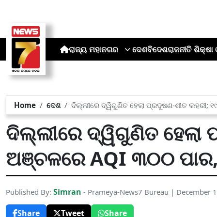
ରାଜ୍ୟ
ମହାନଗର
ଦେଶ
ବିଦେଶ
ରାଜନୀତି
ଶିକ୍ଷା 
Home
ଦେଶ
ଦିଲ୍ଲୀରେ ଦ୍ୱିଗୁଣିତ ହେଲା ପ୍ରଦୂଷଣ-ଶୀତ ଲହରୀ; ୧
ଦିଲ୍ଲୀରେ ଦ୍ୱିଗୁଣିତ ହେଲା 
ଅଞ୍ଚଳରେ AQI ୩୦୦ ପାର, ଜ
Simran
Published By:
- Prameya-News7 Bureau | December 1
Share
Tweet
Share