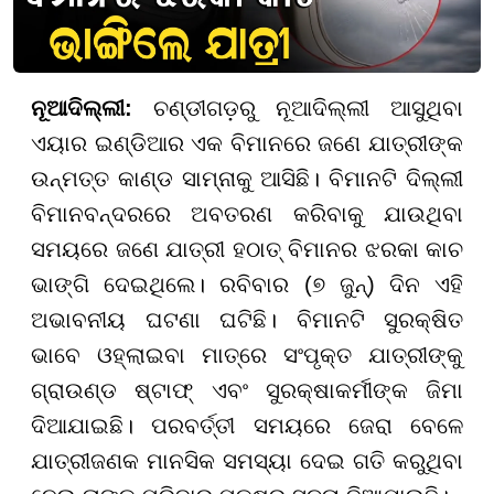
ନୂଆଦିଲ୍ଲୀ:
ଚଣ୍ଡୀଗଡ଼ରୁ ନୂଆଦିଲ୍ଲୀ ଆସୁଥିବା
ଏୟାର ଇଣ୍ଡିଆର ଏକ ବିମାନରେ ଜଣେ ଯାତ୍ରୀଙ୍କ
ଉନ୍ମତ୍ତ କାଣ୍ଡ ସାମ୍ନାକୁ ଆସିଛି। ବିମାନଟି ଦିଲ୍ଲୀ
ବିମାନବନ୍ଦରରେ ଅବତରଣ କରିବାକୁ ଯାଉଥିବା
ସମୟରେ ଜଣେ ଯାତ୍ରୀ ହଠାତ୍ ବିମାନର ଝରକା କାଚ
ଭାଙ୍ଗି ଦେଇଥିଲେ। ରବିବାର (୭ ଜୁନ୍) ଦିନ ଏହି
ଅଭାବନୀୟ ଘଟଣା ଘଟିଛି। ବିମାନଟି ସୁରକ୍ଷିତ
ଭାବେ ଓହ୍ଲାଇବା ମାତ୍ରେ ସଂପୃକ୍ତ ଯାତ୍ରୀଙ୍କୁ
ଗ୍ରାଉଣ୍ଡ ଷ୍ଟାଫ୍ ଏବଂ ସୁରକ୍ଷାକର୍ମୀଙ୍କ ଜିମା
ଦିଆଯାଇଛି। ପରବର୍ତ୍ତୀ ସମୟରେ ଜେରା ବେଳେ
ଯାତ୍ରୀଜଣକ ମାନସିକ ସମସ୍ୟା ଦେଇ ଗତି କରୁଥିବା