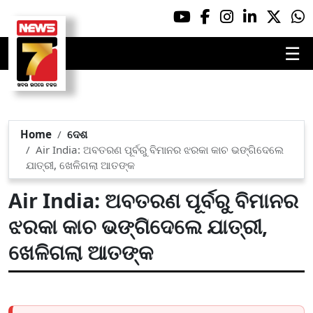
☰
Home
ଦେଶ
Air India: ଅବତରଣ ପୂର୍ବରୁ ବିମାନର ଝରକା କାଚ ଭଙ୍ଗିଦେଲେ
ଯାତ୍ରୀ, ଖେଳିଗଲା ଆତଙ୍କ
Air India: ଅବତରଣ ପୂର୍ବରୁ ବିମାନର
ଝରକା କାଚ ଭଙ୍ଗିଦେଲେ ଯାତ୍ରୀ,
ଖେଳିଗଲା ଆତଙ୍କ