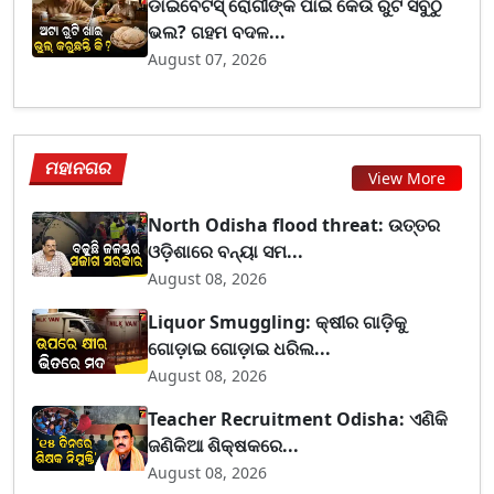
ଡାଇବେଟିସ୍ ରୋଗୀଙ୍କ ପାଇଁ କେଉଁ ରୁଟି ସବୁଠୁ
ଭଲ? ଗହମ ବଦଳ...
August 07, 2026
ମହାନଗର
View More
North Odisha flood threat: ଉତ୍ତର
ଓଡ଼ିଶାରେ ବନ୍ୟା ସମ...
August 08, 2026
Liquor Smuggling: କ୍ଷୀର ଗାଡ଼ିକୁ
ଗୋଡ଼ାଇ ଗୋଡ଼ାଇ ଧରିଲ...
August 08, 2026
Teacher Recruitment Odisha: ଏଣିକି
ଜଣିକିଆ ଶିକ୍ଷକରେ...
August 08, 2026