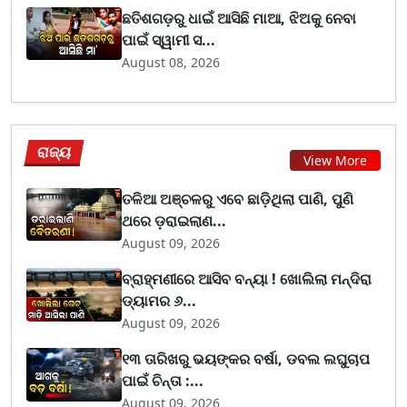
ଛତିଶଗଡ଼ରୁ ଧାଇଁ ଆସିଛି ମାଆ, ଝିଅକୁ ନେବା
ପାଇଁ ସ୍ୱାମୀ ସ...
August 08, 2026
ରାଜ୍ୟ
View More
ତଳିଆ ଅଞ୍ଚଳରୁ ଏବେ ଛାଡ଼ିଥିଲା ପାଣି, ପୁଣି
ଥରେ ଡ଼ରାଇଲାଣ...
August 09, 2026
ବ୍ରାହ୍ମଣୀରେ ଆସିବ ବନ୍ୟା ! ଖୋଲିଲା ମନ୍ଦିରା
ଡ୍ୟାମର ୬...
August 09, 2026
୧୩ ତାରିଖରୁ ଭୟଙ୍କର ବର୍ଷା, ଡବଲ ଲଘୁଚାପ
ପାଇଁ ଚିନ୍ତା :...
August 09, 2026