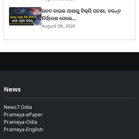
ଜବତ ବାଇକ ଥାନାରୁ ବିକ୍ରି ଘଟଣା, ତଦନ୍ତ
ନିର୍ଦ୍ଦେଶ ଦେଲେ...
August 08, 2026
News
News7 Odia
Prameya-ePaper
Prameya-Odia
Prameya-English