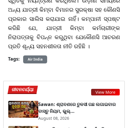
ସ୍ଥିତିକୁ ନିୟନ୍ତ୍ରଣ କରିଥିଲେ। ଉଡ଼ାଣ ସମୟରେ
ଅନ୍ୟ ଯାତ୍ରୀ କିମ୍ବା ବିମାନର ସୁରକ୍ଷା ସହ କୌଣସି
ପ୍ରକାର ସାଲିସ କରାଯାଇ ନାହିଁ। କମ୍ପାନୀ ସ୍ପଷ୍ଟ
କରିଛି ଯେ, ଯାତ୍ରୀ କିମ୍ବା କର୍ମଚାରୀଙ୍କ
ନିରାପତ୍ତାକୁ ବିପନ୍ନ କରୁଥିବା ଯେକୌଣସି ଆଚରଣ
ପ୍ରତି ଶୂନ୍ୟ ସହନଶୀଳତା ନୀତି ରହିଛି ।
Tags:
Air India
ଜୀବନଚର୍ଯ୍ୟା
View More
Sawan: ଶ୍ରାବଣରେ ତୁଳସୀ ଗଛ ଲଗାଇବାର
ବାସ୍ତୁ ନିୟମ, ଭୁଲ୍...
August 08, 2026