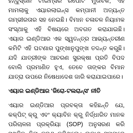
ହିନ୍ଦୁସ୍ତାନ ଟାଇମ୍ସର ରିପୋର୍ଟ ମୁତାବକ, ଏହି
ମାମଲାକୁ ଏୟାରଲାଇନ୍ସ କମ୍ପାନୀ ଅତ୍ୟନ୍ତ
ଗମ୍ଭୀରତାର ସହ ନେଇଛି। ବିମାନ ଚଳାଚଳ ନିୟାମକ
ସଂସ୍ଥାକୁ ଏହି ବିଷୟରେ ଅବଗତ କରାଯାଇଛି।
ଏୟାର ଇଣ୍ଡିଆର ଏକ ସ୍ୱତନ୍ତ୍ର ଆଭ୍ୟନ୍ତରୀଣ
କମିଟି ଏହି ଘଟଣାର ପୁଙ୍ଖାନୁପୁଙ୍ଖ ତଦନ୍ତ କରୁଛି।
ଯଦି ଯାତ୍ରୀଙ୍କ ଆଚରଣ ସୁରକ୍ଷା ପ୍ରତି ବିପଦ
ବୋଲି ପ୍ରମାଣିତ ହୁଏ, ତେବେ ତାଙ୍କର ବିମାନ
ଯାତ୍ରା ଉପରେ ନିଷେଧାଦେଶ ଜାରି କରାଯାଇପାରେ।
ଏୟାର ଇଣ୍ଡିଆର 'ଜିରୋ-ଟଲରାନ୍ସ' ନୀତି
ଏୟାର ଇଣ୍ଡିଆର ପ୍ରବକ୍ତା କହିଛନ୍ତି ଯେ,
କକ୍ପିଟ୍ କ୍ରୁ ଏବଂ କ୍ୟାବିନ କ୍ରୁ ନିର୍ଦ୍ଧାରିତ ମାନକ
ପରିଚାଳନା ପ୍ରକ୍ରିୟା (SOP) ଅନୁସରଣ କରି