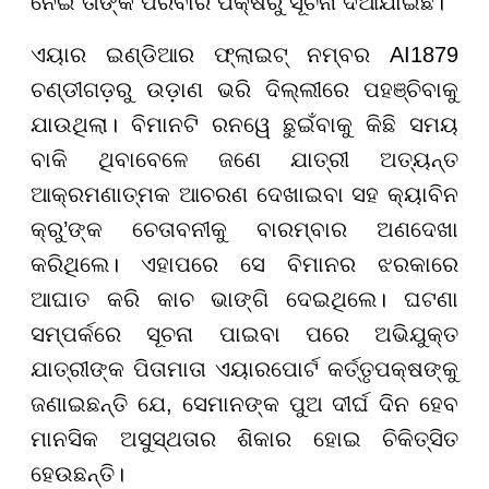
ନେଇ ତାଙ୍କ ପରିବାର ପକ୍ଷରୁ ସୂଚନା ଦିଆଯାଇଛି।
ଏୟାର ଇଣ୍ଡିଆର ଫ୍ଲାଇଟ୍ ନମ୍ବର AI1879
ଚଣ୍ଡୀଗଡ଼ରୁ ଉଡ଼ାଣ ଭରି ଦିଲ୍ଲୀରେ ପହଞ୍ଚିବାକୁ
ଯାଉଥିଲା। ବିମାନଟି ରନୱେ ଛୁଇଁବାକୁ କିଛି ସମୟ
ବାକି ଥିବାବେଳେ ଜଣେ ଯାତ୍ରୀ ଅତ୍ୟନ୍ତ
ଆକ୍ରମଣାତ୍ମକ ଆଚରଣ ଦେଖାଇବା ସହ କ୍ୟାବିନ
କ୍ରୁ’ଙ୍କ ଚେତାବନୀକୁ ବାରମ୍ବାର ଅଣଦେଖା
କରିଥିଲେ। ଏହାପରେ ସେ ବିମାନର ଝରକାରେ
ଆଘାତ କରି କାଚ ଭାଙ୍ଗି ଦେଇଥିଲେ। ଘଟଣା
ସମ୍ପର୍କରେ ସୂଚନା ପାଇବା ପରେ ଅଭିଯୁକ୍ତ
ଯାତ୍ରୀଙ୍କ ପିତାମାତା ଏୟାରପୋର୍ଟ କର୍ତ୍ତୃପକ୍ଷଙ୍କୁ
ଜଣାଇଛନ୍ତି ଯେ, ସେମାନଙ୍କ ପୁଅ ଦୀର୍ଘ ଦିନ ହେବ
ମାନସିକ ଅସୁସ୍ଥତାର ଶିକାର ହୋଇ ଚିକିତ୍ସିତ
ହେଉଛନ୍ତି।