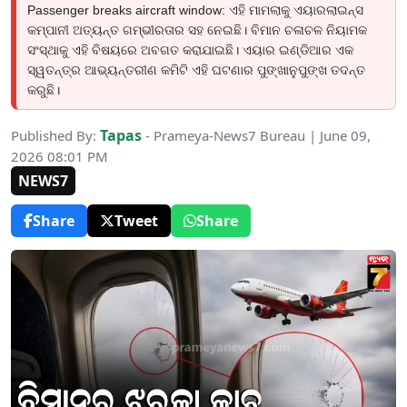
Passenger breaks aircraft window: ଏହି ମାମଲାକୁ ଏୟାରଲାଇନ୍ସ
କମ୍ପାନୀ ଅତ୍ୟନ୍ତ ଗମ୍ଭୀରତାର ସହ ନେଇଛି। ବିମାନ ଚଳାଚଳ ନିୟାମକ
ସଂସ୍ଥାକୁ ଏହି ବିଷୟରେ ଅବଗତ କରାଯାଇଛି। ଏୟାର ଇଣ୍ଡିଆର ଏକ
ସ୍ୱତନ୍ତ୍ର ଆଭ୍ୟନ୍ତରୀଣ କମିଟି ଏହି ଘଟଣାର ପୁଙ୍ଖାନୁପୁଙ୍ଖ ତଦନ୍ତ
କରୁଛି।
Tapas
Published By:
- Prameya-News7 Bureau | June 09,
2026 08:01 PM
NEWS7
Share
Tweet
Share