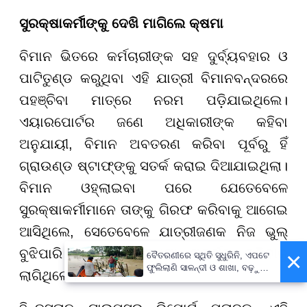
ସୁରକ୍ଷାକର୍ମୀଙ୍କୁ ଦେଖି ମାଗିଲେ କ୍ଷମା
ବିମାନ ଭିତରେ କର୍ମଚାରୀଙ୍କ ସହ ଦୁର୍ବ୍ୟବହାର ଓ
ପାଟିତୁଣ୍ଡ କରୁଥିବା ଏହି ଯାତ୍ରୀ ବିମାନବନ୍ଦରରେ
ପହଞ୍ଚିବା ମାତ୍ରେ ନରମ ପଡ଼ିଯାଇଥିଲେ।
ଏୟାରପୋର୍ଟର ଜଣେ ଅଧିକାରୀଙ୍କ କହିବା
ଅନୁଯାୟୀ, ବିମାନ ଅବତରଣ କରିବା ପୂର୍ବରୁ ହିଁ
ଗ୍ରାଉଣ୍ଡ ଷ୍ଟାଫ୍ଙ୍କୁ ସତର୍କ କରାଇ ଦିଆଯାଇଥିଲା।
ବିମାନ ଓହ୍ଲାଇବା ପରେ ଯେତେବେଳେ
ସୁରକ୍ଷାକର୍ମୀମାନେ ତାଙ୍କୁ ଗିରଫ କରିବାକୁ ଆଗେଇ
ଆସିଥିଲେ, ସେତେବେଳେ ଯାତ୍ରୀଜଣକ ନିଜ ଭୁଲ୍
ବୁଝିପାରି ବାରମ୍ବାର କ୍ଷମା ପ୍ରାର୍ଥନା କରିବାକୁ
×
ବୈତରଣୀରେ ସ୍ଥିତି ସୁଧୁରିନି, ଏପଟେ
ଫୁଲିଲାଣି ସାଳନ୍ଦୀ ଓ ଶାଖା, ବଢ଼ୁଛି
ଲାଗିଥିଲେ।
ବନ୍ୟା ଭୟ