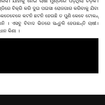
ର୍ସ। ଯାହାକୁ ନେଇ ଚାଷୀ ମୁଣ୍ଡରେ ପଡ଼ିଥିଲା ଚଡ଼କ।
ଡିରେ ବିକ୍ରି କରି ଦୁଇ ପଇସା ରୋଜଗାର କରିବାକୁ ଯିବା
କେତେବେଳେ କଟନି ଛଟନି ହେଉଛି ତ ପୁଣି କେବେ ଟୋକନ୍
ି । ଏସବୁ ବିବାଦ ଭିତରେ ସନ୍ତୁଳି ହେଉଛନ୍ତି ଚାଷୀ।
ାନ କିଣା ।