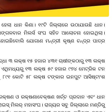
ହେଲା ଧାନ କିଣା। ୧୯ଟି ଜିଲ୍ଲାରେ ଉଠାଯାଉଛି ଧାନ।
ି। ମଙ୍ଗଳବାର ମିଲର୍ସ ସଂଘ ସହିତ ଆଲୋଚନା ହୋଇଥିଲା।
ୋଇଛିବୋଲି ଯୋଗାଣ ମନ୍ତ୍ରୀ କୃଷ୍ଣ ଚନ୍ଦ୍ର ପାତ୍ର
ସୁଦ୍ଧା ୩ ଲକ୍ଷ ୧୫ ହଜାର ୪୩୧ ଚାଷୀଙ୍କଠାରୁ ୧୩ ଲକ୍ଷ
 ଏଥିମଧ୍ୟରୁ ୧୩ ଲକ୍ଷ ୫୯ ହଜାର ୯୭୪ ମେଟ୍ରିକ ଟନ
ୁ ୮୯୧ କୋଟି ୫୮ ଲକ୍ଷ ଟଙ୍କାର ଇନପୁଟ ଆସିଷ୍ଟାଂଶ
ସଂରକ୍ଷଣ ଓ ରକ୍ଷଣାବେକ୍ଷଣ ଖର୍ଚ୍ଚ ପ୍ରଦାନ ଏବଂ ଧାନ
ଇସ୍ ମିଲର୍ ମହାସଂଘ। ରାଜ୍ୟର ସବୁ ଜିଲ୍ଲାରେ ମଣ୍ଡିରୁ