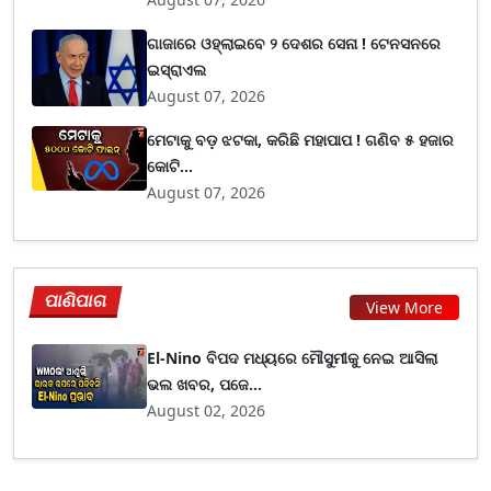
ଗାଜାରେ ଓହ୍ଲାଇବେ ୨ ଦେଶର ସେନା ! ଟେନସନରେ
ଇସ୍ରାଏଲ
August 07, 2026
ମେଟାକୁ ବଡ଼ ଝଟକା, କରିଛି ମହାପାପ ! ଗଣିବ ୫ ହଜାର
କୋଟି...
August 07, 2026
ପାଣିପାଗ
View More
El-Nino ବିପଦ ମଧ୍ୟରେ ମୌସୁମୀକୁ ନେଇ ଆସିଲା
ଭଲ ଖବର, ପଜେ...
August 02, 2026