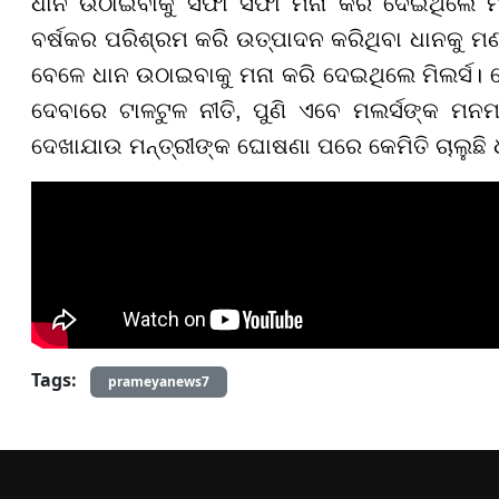
ଧାନ ଉଠାଇବାକୁ ସଫା ସଫା ମନା କରି ଦେଇଥିଲେ ମିଲ
ବର୍ଷକର ପରିଶ୍ରମ କରି ଉତ୍ପାଦନ କରିଥିବା ଧାନକୁ ମଣ୍
ବେଳେ ଧାନ ଉଠାଇବାକୁ ମନା କରି ଦେଇଥିଲେ ମିଲର୍ସ। 
ଦେବାରେ ଟାଳଟୁଳ ନୀତି, ପୁଣି ଏବେ ମଲର୍ସଙ୍କ ମନମାନ
ଦେଖାଯାଉ ମନ୍ତ୍ରୀଙ୍କ ଘୋଷଣା ପରେ କେମିତି ଚାଲୁଛି ଧ
Tags:
prameyanews7