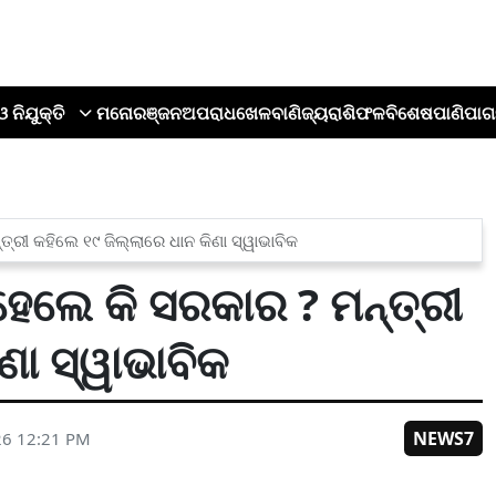
ଓ ନିଯୁକ୍ତି
ମନୋରଞ୍ଜନ
ଅପରାଧ
ଖେଳ
ବାଣିଜ୍ୟ
ରାଶିଫଳ
ବିଶେଷ
ପାଣିପାଗ
ତ୍ରୀ କହିଲେ ୧୯ ଜିଲ୍ଲାରେ ଧାନ କିଣା ସ୍ୱାଭାବିକ
 ହେଲେ କି ସରକାର ? ମନ୍ତ୍ରୀ
ଣା ସ୍ୱାଭାବିକ
NEWS7
26 12:21 PM