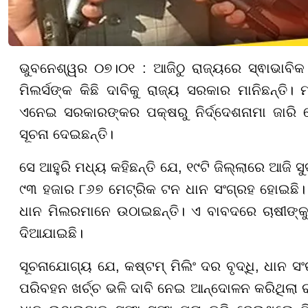
ଭୁବନେଶ୍ୱର ୦୭।୦୧ : ଆଜିଠୁ ରାଜ୍ୟରେ ସ୍ଵାଭାବିକ 
ମିଲର୍ସଙ୍କ କିଛି ଦାବିକୁ ରାଜ୍ୟ ସରକାର ମାନିଛନ୍ତ
ଏନେଇ ସରକାରଙ୍କର ପକ୍ଷରୁ ନିର୍ଦ୍ଦେଶନାମା ଜାରି ହ
ସୂଚନା ଦେଇଛନ୍ତି।
ସେ ଆହୁରି ମଧ୍ୟ କହିଛନ୍ତି ଯେ, ୧୯ଟି ଜିଲ୍ଲାରେ ଆଜି 
୯୩ ହଜାର ୮୬୭ ମେଟ୍ରିକ ଟନ ଧାନ ସଂଗ୍ରହ ହୋଇଛି।
ଧାନ ମିଲରମାନେ ଉଠାଇଛନ୍ତି। ଏ ବାବଦରେ ଚାଷୀଙ୍କ
ଦିଆଯାଇଛି।
ସୂଚନାଯୋଗ୍ୟ ଯେ, କଷ୍ଟମ୍ ମିଲିଂ ଦର ବୃଦ୍ଧି, ଧାନ 
ପରିବହନ ଖର୍ଚ୍ଚ ଭଳି ଦାବି ନେଇ ଆନ୍ଦୋଳନ କରିଥିଲା ରା