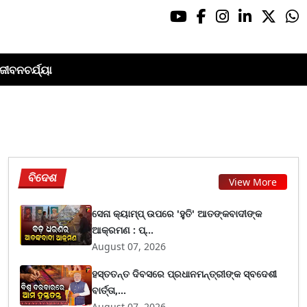
ଜୀବନଚର୍ଯ୍ୟା
ବିଦେଶ
View More
ସେନା କ୍ୟାମ୍ପ୍ ଉପରେ 'ହୁତି' ଆତଙ୍କବାଦୀଙ୍କ
ଆକ୍ରମଣ : ପ୍...
August 07, 2026
ହସ୍ତତନ୍ତ ଦିବସରେ ପ୍ରଧାନମନ୍ତ୍ରୀଙ୍କ ସ୍ବଦେଶୀ
ବାର୍ତ୍ତା,...
August 07, 2026