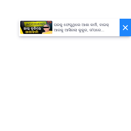
×
ଘରକୁ ଫେରୁଥିଲେ ଆଶା କର୍ମୀ, ବାଇକ୍
ଆଗକୁ ଆସିଗଲା କୁକୁର, ତା'ପରେ...