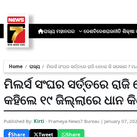
ରାଜ୍ୟ
ମହାନଗର
ଦେଶ
ବିଦେଶ
ରାଜନୀତି
ଶିକ୍ଷା 
Home
ରାଜ୍ୟ
ମିଲର୍ସ ସଂଘର ସର୍ତ୍ତରେ ରାଜି ହେଲେ କି ସରକାର ? ମନ୍
ମିଲର୍ସ ସଂଘର ସର୍ତ୍ତରେ ରାଜି
କହିଲେ ୧୯ ଜିଲ୍ଲାରେ ଧାନ କି
Kirti
Published By:
- Prameya-News7 Bureau | January 07, 20
Share
Tweet
Share