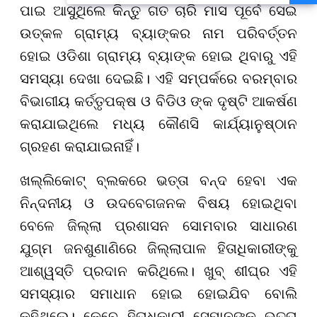
ହଜାରରୁ ଅଧିକ ନିଯୁକ୍ତି ସୁଯୋଗ
ପାଇ ଆସୁଥିଲେ କିନ୍ତୁ ଗତ ଚାରି ମାସ ପୂର୍ବେ ସେଇ
ଉତ୍କଳ ଗ୍ରାମ୍ୟ ବ୍ୟାଙ୍କର ନାମ ପରିବର୍ତ୍ତନ
ହୋଇ ଓଡିଶା ଗ୍ରାମ୍ୟ ବ୍ୟାଙ୍କ ହୋଇ ଥିବାରୁ ଏହି
ସମସ୍ୟା ଦେଖା ଦେଇଛି। ଏହି ସମ୍ପର୍କରେ ବରମ୍ବାର
ବିଭାଗୀୟ କର୍ତ୍ତୃପକ୍ଷ ଓ ବିଡିଓ ଙ୍କ ଦୃଷ୍ଟି ଆକର୍ଷଣ
କରାଯାଇଥିଲେ ମଧ୍ୟ କୌଣସି କାର୍ଯ୍ୟାନୁଷ୍ଠାନ
ଗ୍ରହଣ କରାଯାଇନାହିଁ।
ଖଲ୍ଲିକୋଟ୍ ବ୍ଲକରେ ଭତ୍ତା ବନ୍ଦ ହେବା ଏକ
ନିନ୍ଦନୀୟ ଓ ଉଦବେଗଜନକ ବିଷୟ ହୋଇଥିବା
ବେଳେ ଜିଲ୍ଲା ପ୍ରଶାସନ ସୋମବାର ସାଧାରଣ
ଯୁଗ୍ମ ଜନଶୁଣାଣିରେ ଜିଲ୍ଲାପାଳ ହିତାଧିକାରୀଙ୍କୁ
ଆଶ୍ୱସ୍ତି ପ୍ରଦାନ କରିଥିଲେ। ଖୁବ୍ ଶୀଘ୍ର ଏହି
ସମସ୍ୟାର ସମାଧାନ ହୋଇ ହୋଇଯିବ ବୋଲି
କହିଥିଲେ। କେବେ ହିତାଧିକାରୀ ସେମାନଙ୍କ ଭତ୍ତା