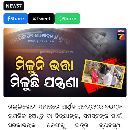
NEWS7
Share
Tweet
Share
ଖଲ୍ଲିକୋଟ: ସମାଜରେ ଆର୍ଥିକ ଅନଗ୍ରସର ବୟସ୍କ
ନାଗରିକ ହୁଅନ୍ତୁ ବା ଦିବ୍ୟାଙ୍ଗ, ସମସ୍ତଙ୍କ ପାଇଁ
ସରକାରଙ୍କ ତରଫରୁ ଭତ୍ତା ବ୍ୟବସ୍ଥା