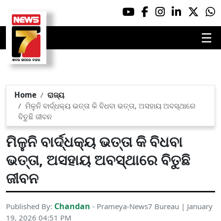
☰
Home
ରାଜ୍ୟ
ମିଳୁନି ବାର୍ଦ୍ଧକ୍ୟ ଭତ୍ତା କି ବିଧବା ଭତ୍ତା, ଅସହାୟ ଅବସ୍ଥାରେ
ବିତୁଛି ଜୀବନ
ମିଳୁନି ବାର୍ଦ୍ଧକ୍ୟ ଭତ୍ତା କି ବିଧବା
ଭତ୍ତା, ଅସହାୟ ଅବସ୍ଥାରେ ବିତୁଛି
ଜୀବନ
Chandan
Published By:
- Prameya-News7 Bureau | January
19, 2026 04:51 PM