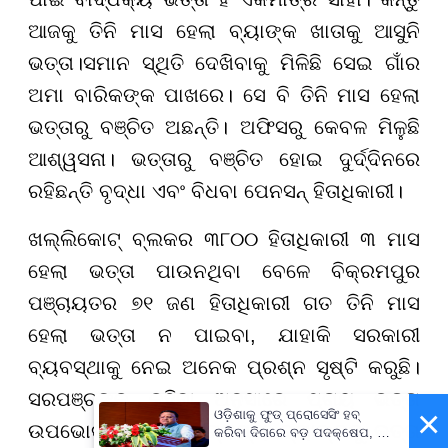
ଆଜକୁ ତିନି ମାସ ହେଲା ବ୍ୟାଙ୍କ ଖାତାକୁ ଆସୁନି
ଭତ୍ତା।ସମାନ ସ୍ଥିତି ଦେଖିବାକୁ ମିଳିଛି ସେଇ ଗାଁର
ଅମା ବାରିକଙ୍କ ପାଖରେ। ସେ ବି ତିନି ମାସ ହେଲା
ଭତ୍ତାରୁ ବଞ୍ଚିତ ଅଛନ୍ତି। ଅଫିସରୁ କେବଳ ମିଳୁଛି
ଆଶ୍ୱସନା। ଭତ୍ତାରୁ ବଞ୍ଚିତ ହୋଇ ଦୁର୍ଦ୍ଦିନରେ
ରହିଛନ୍ତି ବୃଦ୍ଧା ଏବଂ ବିଧବା ପେନସନ୍ ହିତାଧିକାରୀ।
ଖଲ୍ଲିକୋଟ୍ ବ୍ଲକର ୩୮୦୦ ହିତାଧିକାରୀ ୩ ମାସ
ହେଲା ଭତ୍ତା ପାଉନଥିବା ବେଳେ ବିକ୍ରମପୁର
ପଞ୍ଚାୟତର ୭୧ ଜଣ ହିତାଧିକାରୀ ଗତ ତିନି ମାସ
ହେଲା ଭତ୍ତା ନ ପାଇବା, ଯାହାକି ସରକାରୀ
ବ୍ୟବସ୍ଥାକୁ ନେଇ ଅନେକ ପ୍ରଶ୍ନ ସୃଷ୍ଟି କରୁଛି।
ସରପଞ୍ଚଙ୍କ କହିବା ଅନୁସାରେ ପ୍ରାୟ ଭତ୍ତା
×
ଓଡ଼ିଶାକୁ ଫୁଡ୍ ପ୍ରୋସେସିଂ ହବ୍
ଉପଭୋକ୍ତା ଉତ୍କଳ ଗ୍ରାମ୍ୟ ବ୍ୟାଙ୍କରୁ ଭତ୍ତା
କରିବା ଦିଗରେ ବଡ଼ ପଦକ୍ଷେପ, ୪୨