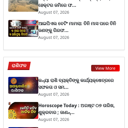
ହେକ୍ଟର ଜମିରେ ଫ...
August 07, 2026
ଆଇପିଏଲ ବେଟିଂ ମାମଲା: ତିନି ମାସ ପରେ ତିନି
ଜଣଙ୍କୁ ଗିରଫ...
August 07, 2026
ରାଶିଫଳ
View More
କନ୍ୟା ରାଶି ବ୍ୟକ୍ତିଙ୍କୁ କାର୍ଯ୍ୟକ୍ଷେତ୍ରରେ
ସଫଳତା ଓ ସମ...
August 07, 2026
Horoscope Today : ଅଗଷ୍ଟ ୦୭ ତାରିଖ,
ଶୁକ୍ରବାର ; ଜାଣନ୍...
August 07, 2026