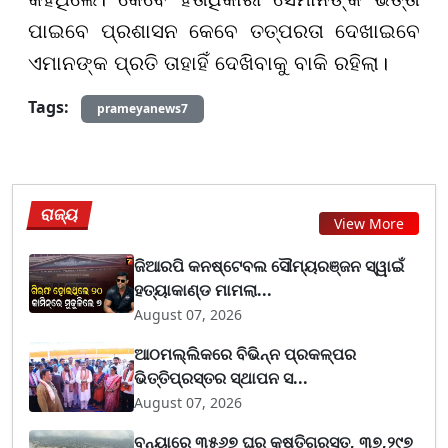
ପାଇବେ ପ୍ରଶାସନ କେବେ ତତ୍ପରତା ଦେଖାଇବେ
ଏମାନଙ୍କ ପ୍ରତି ତାହାହିଁ ଦେଖିବାକୁ ବାକି ରହିଲା।
Tags:
prameyanews7
ରାଜ୍ୟ
View More
ଜିଆରପି କନଷ୍ଟେବଲ ସୌମ୍ୟରଞ୍ଜନ ସ୍ୱାଇଁ
ହତ୍ୟାକାଣ୍ଡ ମାମଲା...
August 07, 2026
ଆଠମଲ୍ଲିକରେ ବିଭିନ୍ନ ପ୍ରକଳ୍ପର
ଭିତ୍ତିପ୍ରସ୍ତର ସ୍ଥାପନ ସ...
August 07, 2026
ବନ୍ୟାରେ ୩୫୬୭ ଘର କ୍ଷତିଗ୍ରସ୍ତ, ୩୭,୨୯୭