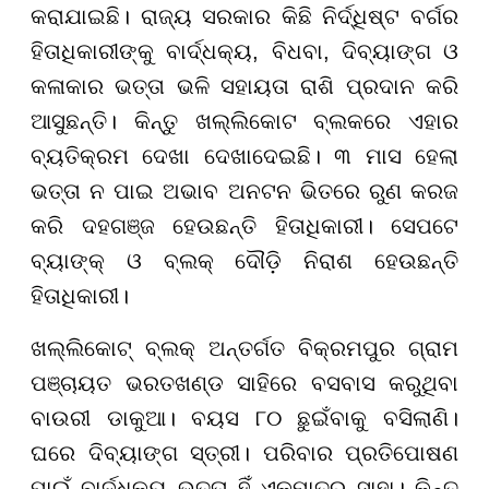
କରାଯାଇଛି। ରାଜ୍ୟ ସରକାର କିଛି ନିର୍ଦ୍ଧିଷ୍ଟ ବର୍ଗର
ହିତାଧିକାରୀଙ୍କୁ ବାର୍ଦ୍ଧକ୍ୟ, ବିଧବା, ଦିବ୍ୟାଙ୍ଗ ଓ
କଳାକାର ଭତ୍ତା ଭଳି ସହାୟତା ରାଶି ପ୍ରଦାନ କରି
ଆସୁଛନ୍ତି। କିନ୍ତୁ ଖଲ୍ଲିକୋଟ ବ୍ଲକରେ ଏହାର
ବ୍ୟତିକ୍ରମ ଦେଖା ଦେଖାଦେଇଛି। ୩ ମାସ ହେଲା
ଭତ୍ତା ନ ପାଇ ଅଭାବ ଅନଟନ ଭିତରେ ରୁଣ କରଜ
କରି ଦହଗଞ୍ଜ ହେଉଛନ୍ତି ହିତାଧିକାରୀ। ସେପଟେ
ବ୍ୟାଙ୍କ୍ ଓ ବ୍ଲକ୍ ଦୌଡ଼ି ନିରାଶ ହେଉଛନ୍ତି
ହିତାଧିକାରୀ।
ଖଲ୍ଲିକୋଟ୍ ବ୍ଲକ୍ ଅନ୍ତର୍ଗତ ବିକ୍ରମପୁର ଗ୍ରାମ
ପଞ୍ଚାୟତ ଭରତଖଣ୍ଡ ସାହିରେ ବସବାସ କରୁଥିବା
ବାଉରୀ ଡାକୁଆ। ବୟସ ୮୦ ଛୁଇଁବାକୁ ବସିଲାଣି।
ଘରେ ଦିବ୍ୟାଙ୍ଗ ସ୍ତ୍ରୀ। ପରିବାର ପ୍ରତିପୋଷଣ
ପାଇଁ ବାର୍ଦ୍ଧକ୍ୟ ଭତ୍ତା ହିଁ ଏକମାତ୍ର ସାହା। କିନ୍ତୁ