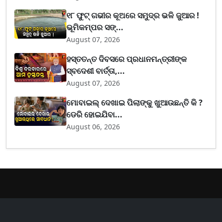
୧୮ ଫୁଟ୍ ଗଭୀର କୂଅରେ ସମୁଦ୍ର ଭଳି ଜୁଆର !
ଭୂମିକମ୍ପର ସଙ୍...
August 07, 2026
ହସ୍ତତନ୍ତ ଦିବସରେ ପ୍ରଧାନମନ୍ତ୍ରୀଙ୍କ
ସ୍ବଦେଶୀ ବାର୍ତ୍ତା,...
August 07, 2026
ମୋବାଇଲ୍ ଦେଖାଇ ପିଲାଙ୍କୁ ଖୁଆଉଛନ୍ତି କି ?
ଡେରି ହୋଇଯିବା...
August 06, 2026