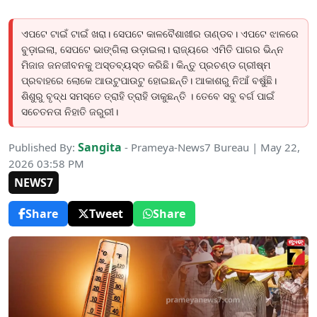
ଏପଟେ ଟାଇଁ ଟାଇଁ ଖରା। ସେପଟେ କାଳବୈଶାଖୀର ତାଣ୍ଡବ। ଏପଟେ ଝାଳରେ
ବୁଡ଼ାଇଲା, ସେପଟେ ଭାଙ୍ଗିଲା ଉଡ଼ାଇଲା। ରାଜ୍ୟରେ ଏମିତି ପାଗର ଭିନ୍ନ
ମିଜାଜ ଜନଜୀବନକୁ ଅସ୍ତବ୍ୟସ୍ତ କରିଛି। କିନ୍ତୁ ପ୍ରଚଣ୍ଡ ଗ୍ରୀଷ୍ମ
ପ୍ରବାହରେ ଲୋକେ ଆଉଟୁପାଉଟୁ ହୋଇଛନ୍ତି। ଆକାଶରୁ ନିଆଁ ବର୍ଷୁଛି।
ଶିଶୁରୁ ବୃଦ୍ଧ ସମସ୍ତେ ତ୍ରାହି ତ୍ରାହି ଡାକୁଛନ୍ତି । ତେବେ ସବୁ ବର୍ଗ ପାଇଁ
ସଚେତନତା ନିହାତି ଜରୁରୀ।
Sangita
Published By:
- Prameya-News7 Bureau | May 22,
2026 03:58 PM
NEWS7
Share
Tweet
Share