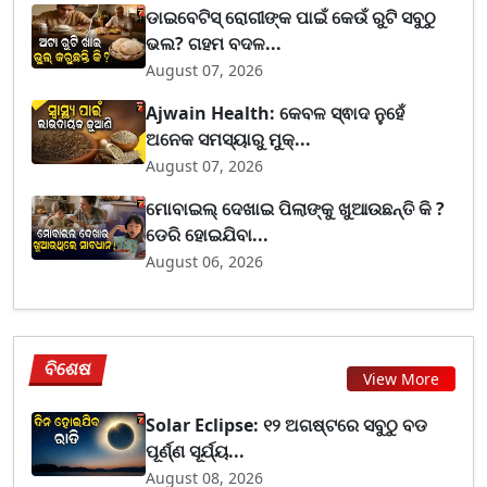
ଡାଇବେଟିସ୍ ରୋଗୀଙ୍କ ପାଇଁ କେଉଁ ରୁଟି ସବୁଠୁ
ଭଲ? ଗହମ ବଦଳ...
August 07, 2026
Ajwain Health: କେବଳ ସ୍ଵାଦ ନୁହେଁ
ଅନେକ ସମସ୍ୟାରୁ ମୁକ୍...
August 07, 2026
ମୋବାଇଲ୍ ଦେଖାଇ ପିଲାଙ୍କୁ ଖୁଆଉଛନ୍ତି କି ?
ଡେରି ହୋଇଯିବା...
August 06, 2026
ବିଶେଷ
View More
Solar Eclipse: ୧୨ ଅଗଷ୍ଟରେ ସବୁଠୁ ବଡ
ପୂର୍ଣ୍ଣ ସୂର୍ଯ୍ୟ...
August 08, 2026