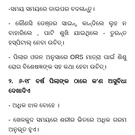
-ସମୟ ସମୟରେ ଡାଇପର ବଦଳାନ୍ତୁ।
- କୌଣସି ଡେଞ୍ଜର ସାଇନ୍, କାନ୍ଦିଲେ ଲୁହ ନ
ବାହାରିଲେ , ପାଟି ଶୁଖି ଯାଇଥିଲେ - ତୁରନ୍ତ
ହସ୍ପିଟାଲ୍ ନେବା ଉଚିତ୍।
- ପିଲାର ଓଜନ ଅନୁସାରେ ORS ମାତ୍ରା ପାଇଁ ଶିଶୁ
ରୋଗ ବିଶେଷଜ୍ଞଙ୍କ ସହ କଥା ହେବା ଉଚିତ୍।
୨. ୬-୧୮ ବର୍ଷ ପିଲାଙ୍କ ଠାରେ କ
’
ଣ ଅସୁବିଧା
ଦେଖାଦିଏ
- ଅଧିକ ଝାଳ ବୋହେ ।
- ଖେଳକୁଦ ସମୟରେ ଶରୀର ଭିତରେ ଅଧିକ ଗରମ
ଅନୁଭୂତ ହୁଏ।