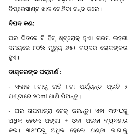
ଡିପ୍ରେସାଣ୍ଟ ଝାଳ ବୋହିବା ବନ୍ଦ କରେ।
ବିପଦ କଣ:
ଘର ଭିତରେ ବି ହିଟ୍ ଷ୍ଟ୍ରୋକ୍ ହୁଏ। ଗରମ ଲହରୀ
ସମୟରେ ୮୦% ମୃତ୍ୟୁ ୬୫+ ବୟସର ଲୋକଙ୍କର
ହୁଏ।
ଡାକ୍ତରଙ୍କ ପରାମର୍ଶ
:
- ସକାଳ ୮ଟାରୁ ରାତି ୮ଟା ପର୍ଯ୍ୟନ୍ତ ପ୍ରତି ୨
ଘଣ୍ଟାରେ ୨୦ml ପାଣି ପିଅନ୍ତୁ।
- ଘର ତାପମାତ୍ରା ଚେକ୍ କରନ୍ତୁ। ଏହା ୩୨°Cରୁ
ଅଧିକ ହେଲେ ପଙ୍ଖା + ଓଦା ପରଦା ବ୍ୟବହାର
କର। ୩୫°Cରୁ ଅଧିକ ହେଲେ ଥଣ୍ଡା ଜାଗାକୁ