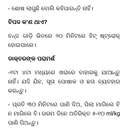
- ଶୋଷ ଲାଗୁଛି ବୋଲି କହିପାରନ୍ତି ନାହିଁ।
ବିପଦ କ
’ଣ ଥାଏ?
ବନ୍ଦ ଗାଡ଼ି ଭିତରେ ୨୦ ମିନିଟରେ ହିଟ୍ ଷ୍ଟ୍ରୋକ୍
ହୋଇପାରେ।
ଡାକ୍ତରଙ୍କ ପରାମର୍ଶ
-୧ଟା ୪ଟା ମଧ୍ୟରେ ଖରାରେ ବାହାରକୁ ଯାଆନ୍ତୁ
ନାହିଁ। ଯଦି ଯିବ, ସୂତା ପୋଷାକ ଓ ଛତା ବ୍ୟବହାର
କରନ୍ତୁ।
- ପ୍ରତି ୩୦ ମିନିଟରେ ପାଣି ଦିଅ, ପିଲା ମାଗିଲେ ବି
ନ ମାଗିଲେ ବି। ଗରମ ଦିନେ ଅତିରିକ୍ତ ୫-୧୦ ml/kg
ପାଣି ପିଅନ୍ତୁ।