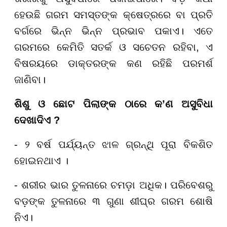
ହେଉଛି ଗରମ ସମସ୍ତଙ୍କ କ୍ଷେତ୍ରରେ ବା ପ୍ରତି
ବର୍ଗରେ ଭିନ୍ନ ଭିନ୍ନ ପ୍ରଭାବ ପକାଏ। ଏତେ
ଗରମରେ କେମିତି ସତର୍କ ଓ ସଚେତନ ରହିବା, ଏ
ବିଷରୟରେ ଡାକ୍ତରଙ୍କ କଣ ରହିଛି ପରମର୍ଶ
ଜାଣିବା।
ଶିଶୁ ଓ ଛୋଟ ପିଲାଙ୍କ ଠାରେ କ
’ଣ ଅସୁବିଧା
ଦେଖାଦିଏ ?
- ୨ ବର୍ଷ ପର୍ଯ୍ୟନ୍ତ ଝାଳ ଗ୍ରନ୍ଥି ପୂରା ବିକଶିତ
ହୋଇନଥାଏ ।
- ଶରୀର ଭାର ତୁଳନାରେ ଚମଡ଼ା ଅଧିକ। ପରିବେଶରୁ
ବଡ଼ଙ୍କ ତୁଳନାରେ ୩ ଗୁଣା ଶୀଘ୍ର ଗରମ ଶୋଷି
ନିଏ।