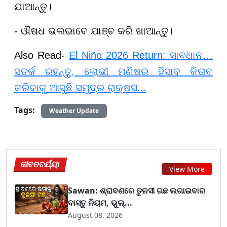
ଯାଆନ୍ତୁ।
- ଔଷଧ ଭଲଭାବେ
ଯାଞ୍ଚ
କରି ଖାଆନ୍ତୁ।
Also Read-
El Niño 2026 Return: ସାବଧାନ…
ସତର୍କ ରହନ୍ତୁ, ଲୋଭୀ ମଣିଷର ହିସାବ କିତାବ
କରିବାକୁ ଆସୁଛି ସମୁଦ୍ର ରାକ୍ଷସ...
Tags:
Weather Update
ଜୀବନଚର୍ଯ୍ୟା
View More
Sawan: ଶ୍ରାବଣରେ ତୁଳସୀ ଗଛ ଲଗାଇବାର
ବାସ୍ତୁ ନିୟମ, ଭୁଲ୍...
August 08, 2026