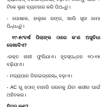
ଟିକେ ଲୁଣ ବ୍ୟବହାର କରି ପିଅନ୍ତୁ।
- ପୋଷାକ, ହାଲୁକା ରଙ୍ଗ, ଖାଲି ସୂତା ଜାମା
ପିନ୍ଧନ୍ତୁ।
୧୯-୫୯
ବର୍ଷ ପିଲାଙ୍କ ଠାରେ କ
’
ଣ ଅସୁବିଧା
ଦେଖାଦିଏ
?
-ରକ୍ତ ନାଳୀ ଫୁଲିଯାଏ। ହୃଦସ୍ପନ୍ଦନ ୧୦-୧୫
ବଢ଼ିଯାଏ।
- ମଦ୍ୟପାନ ଡିହାଇଡ୍ରେସନ୍ ବଢ଼ାଏ।
- AC ରୁ ହଠାତ୍ ବାହାରି ଗରମକୁ ଯିବା ଶରୀର ପାଇଁ
ଅହିତକର।
ବିପଦ କଣ?