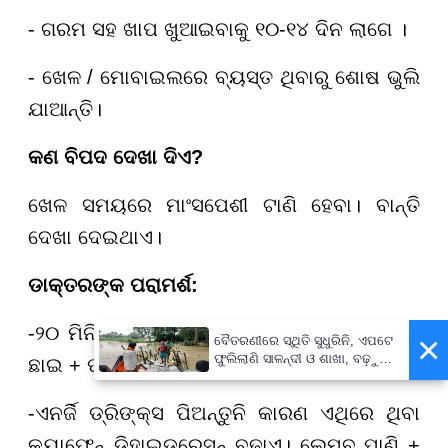
- ଗରମ ସହ ଖାପ ଖୁଆଇବାକୁ ୧୦-୧୪ ଦିନ ଲାଗେ ।
- ଖେଳ / ମୋବାଇଲରେ ବ୍ୟସ୍ତ ଥିବାରୁ ଶୋଷ ଭୁଲି
ଯାଆନ୍ତି।
କଣ ବିପଦ ଦେଖା ଦିଏ
?
ଖେଳ ସମୟରେ ମାଂସପେଶୀ ଟାଣି ହେବା। ବାନ୍ତି
ଦେଖା ଦେଇଥାଏ।
ଡାକ୍ତରଙ୍କ ପରାମର୍ଶ:
-୨୦ ମିନିଟ୍ ନିୟମ”: ୨୦ ମିନିଟ୍ ଖେଳ + ୧୦ ମିନିଟ୍
×
ବୈତରଣୀରେ ସ୍ଥିତି ସୁଧୁରିନି, ଏପଟେ
ଫୁଲିଲାଣି ସାଳନ୍ଦୀ ଓ ଶାଖା, ବଢ଼ୁଛି
ଛାଇ + ପାଣି ବ୍ରେକ୍।
ବନ୍ୟା ଭୟ
-ଏନର୍ଜି ଡ୍ରିଙ୍କ୍ସ ପିଅନ୍ତୁନି କାରଣ ଏଥିରେ ଥିବା
କ୍ୟାଫେନ୍ ଡିହାଇଡ୍ରେସନ୍ ବଢ଼ାଏ। ଲେମ୍ବୁ ପାଣି +