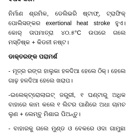
ନିର୍ମାଣ ଶ୍ରମିକ, ଡେଲିଭରି ଷ୍ଟାଫ୍, ଟ୍ରାଫିକ୍
ପୋଲିସଙ୍କର exertional heat stroke ହୁଏ।
କୋର୍ ତାପମାତ୍ରା ୪୦.୫°C ଉପରେ ଗଲେ
ମସ୍ତିଷ୍କ + କିଡନୀ ନଷ୍ଟ।
ଡାକ୍ତରଙ୍କ ପରାମର୍ଶ
- ମୂତ୍ର ରଙ୍ଗ ହାଲୁକା ହଳଦିଆ ହେଲେ ଠିକ୍। ହେଲେ
ଗାଢ଼ ହଳଦିଆ ହେଲେ ଖରାପ।
-ଇଲେକ୍ଟ୍ରୋଲାଇଟ୍ ଜରୁରୀ, ୧ ଘଣ୍ଟାରୁ ଅଧିକ
ବାହାରେ କାମ କଲେ ୧ ଲିଟର ପାଣିରେ ଅଧା ଚାମଚ
ଲୁଣ + ଲେମ୍ବୁ ମିଶାଇ ପିଅନ୍ତୁ।
- ବାହାରକୁ ଗଲେ ମୁଣ୍ଡ ଓ ବେକରେ ଓଦା ଗାମୁଛା