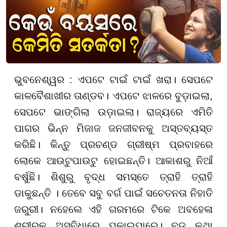
ଭୁବନେଶ୍ୱର : ଏପଟେ ଟାଇଁ ଟାଇଁ ଖରା। ସେପଟେ
କାଳବୈଶାଖୀର ତାଣ୍ଡବ। ଏପଟେ ଝାଳରେ ବୁଡ଼ାଇଲା,
ସେପଟେ ଭାଙ୍ଗିଲା ଉଡ଼ାଇଲା। ରାଜ୍ୟରେ ଏମିତି
ପାଗର ଭିନ୍ନ ମିଜାଜ ଜନଜୀବନକୁ ଅସ୍ତବ୍ୟସ୍ତ
କରିଛି। କିନ୍ତୁ ପ୍ରଚଣ୍ଡ ଗ୍ରୀଷ୍ମ ପ୍ରବାହରେ
ଲୋକେ ଆଉଟୁପାଉଟୁ ହୋଇଛନ୍ତି। ଆକାଶରୁ ନିଆଁ
ବର୍ଷୁଛି। ଶିଶୁରୁ ବୃଦ୍ଧ ସମସ୍ତେ ତ୍ରାହି ତ୍ରାହି
ଡାକୁଛନ୍ତି । ତେବେ ସବୁ ବର୍ଗ ପାଇଁ ସଚେତନତା ନିହାତି
ଜରୁରୀ। ନହେଲେ ଏହି ଗରମରେ ଟିକେ ଅବହେଳା
ଶରୀରକୁ ଅସୁବିଧାରେ ପକାଇପାରେ। ବଡ଼ କଥା