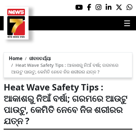
☰
Home
ଜୀବନଚର୍ଯ୍ୟା
Heat Wave Safety Tips : ଆକାଶରୁ ନିଆଁ ବର୍ଷା; ଗରମରେ
ଆଉଟୁ ପାଉଟୁ, କେମିତି ନେବେ ନିଜ ଶରୀରର ଯତ୍ନ ?
Heat Wave Safety Tips :
ଆକାଶରୁ ନିଆଁ ବର୍ଷା; ଗରମରେ ଆଉଟୁ
ପାଉଟୁ, କେମିତି ନେବେ ନିଜ ଶରୀରର
ଯତ୍ନ ?