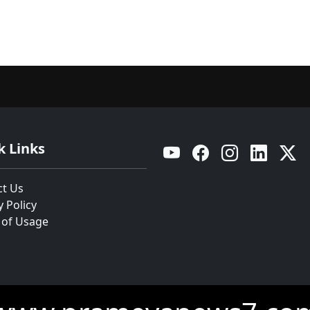
k Links
YouTube
Facebook
Instagram
Linkedin
Twitt
ct Us
y Policy
 of Usage