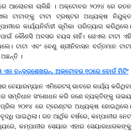
୍କରେ ଆଲୋଚନା ଚାଲିଛି । ଅକ୍ଟୋବର ୨୦୨୪ ରେ ରତନ
ଲ ଟାଟାଙ୍କୁ ଟାଟା ଟ୍ରଷ୍ଟର ଅଧ୍ୟକ୍ଷ ନିଯୁକ୍ତ
ରେ କାର୍ଯ୍ୟନିର୍ବାହୀ ଭୂମିକା ପରିତ୍ୟାଗ କରିଥିଲେ।
କ ପାଇଁ କୌଣସି ଅବସର ବୟସ ନାହିଁ। ନୋଏଲ ଟାଟା ଏହି
େ। ଟାଟା ଏବଂ ବେଣୁ ଶ୍ରୀନିବାସନ ବର୍ତ୍ତମାନ ଟାଟା
ଅଛନ୍ତି ।
ଓ ଏନ ଚନ୍ଦ୍ରଶେଖରନ୍, ଅକ୍ଟୋବର ୧୦ରେ ବୋର୍ଡ ମିଟିଂ
ସର ଚେୟାରମ୍ୟାନ ଏମିରେଟସ୍ ଭାବରେ କାର୍ଯ୍ୟ କରିଥିବା
ହାର ସମ୍ବିଧାନ ସଂଶୋଧନ କରି ଜଣେ ବ୍ୟକ୍ତିଙ୍କୁ ଉଭୟ
ଏପ୍ରିଲ ୨୦୧୪ ରେ ଟ୍ରେଣ୍ଟର ଅଧ୍ୟକ୍ଷ ହୋଇଥିଲେ।
ବୃଦ୍ଧି ପାଇଥିଲା। ଗତ ଆର୍ଥିକ ବର୍ଷରେ, କମ୍ପାନୀର ନେଟ
ଧ୍ୟରେ, କମ୍ପାନୀର ସେୟାର ଏହାର ସେୟାରଧାରକଙ୍କୁ