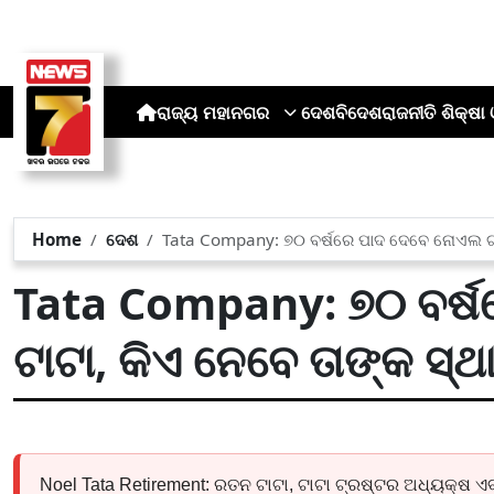
ରାଜ୍ୟ
ମହାନଗର
ଦେଶ
ବିଦେଶ
ରାଜନୀତି
ଶିକ୍ଷା 
Home
ଦେଶ
Tata Company: ୭୦ ବର୍ଷରେ ପାଦ ଦେବେ ନୋଏଲ ଟାଟ
Tata Company: ୭୦ ବର୍ଷ
ଟାଟା, କିଏ ନେବେ ତାଙ୍କ ସ୍ଥ
Noel Tata Retirement: ରତନ ଟାଟା, ଟାଟା ଟ୍ରଷ୍ଟର ଅଧ୍ୟକ୍ଷ ଏ