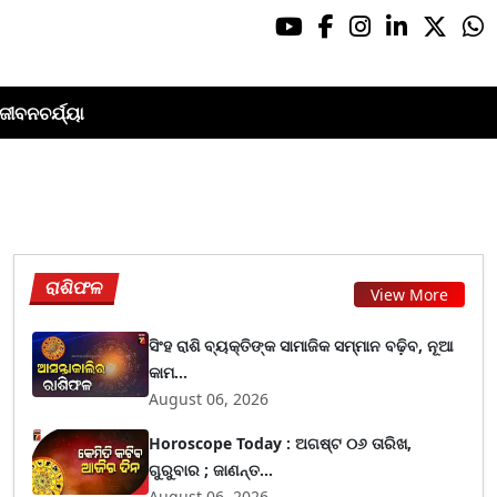
ଜୀବନଚର୍ଯ୍ୟା
ରାଶିଫଳ
View More
ସିଂହ ରାଶି ବ୍ୟକ୍ତିଙ୍କ ସାମାଜିକ ସମ୍ମାନ ବଢ଼ିବ, ନୂଆ
କାମ...
August 06, 2026
Horoscope Today : ଅଗଷ୍ଟ ୦୬ ତାରିଖ,
ଗୁରୁବାର ; ଜାଣନ୍ତ...
August 06, 2026