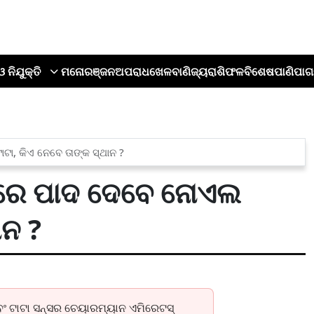
ଓ ନିଯୁକ୍ତି
ମନୋରଞ୍ଜନ
ଅପରାଧ
ଖେଳ
ବାଣିଜ୍ୟ
ରାଶିଫଳ
ବିଶେଷ
ପାଣିପାଗ
ା, କିଏ ନେବେ ତାଙ୍କ ସ୍ଥାନ ?
ରେ ପାଦ ଦେବେ ନୋଏଲ
ାନ ?
ବଂ ଟାଟା ସନ୍ସର ଚେୟାରମ୍ୟାନ ଏମିରେଟସ୍