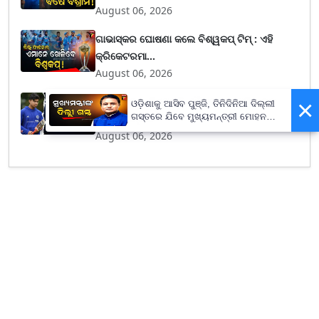
August 06, 2026
ଗାଭାସ୍କର ଘୋଷଣା କଲେ ବିଶ୍ୱକପ୍ ଟିମ୍ : ଏହି
କ୍ରିକେଟରମା...
August 06, 2026
×
BCCIର ଭୁଲ ନିଷ୍ପତ୍ତି, ବୈଭବଙ୍କୁ ଲାଗିବ ବଡ଼
ଓଡ଼ିଶାକୁ ଆସିବ ପୁଞ୍ଜି, ତିନିଦିନିଆ ଦିଲ୍ଲୀ
ଗସ୍ତରେ ଯିବେ ମୁଖ୍ୟମନ୍ତ୍ରୀ ମୋହନ
ଝଟକା, ଅନ୍ଧ...
ମାଝୀ
August 06, 2026