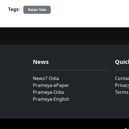
Tags:
Ratan Tata
News
Quic
News7 Odia
Conta
Prameya-ePaper
Privac
Prameya-Odia
Terms
Prameya-English