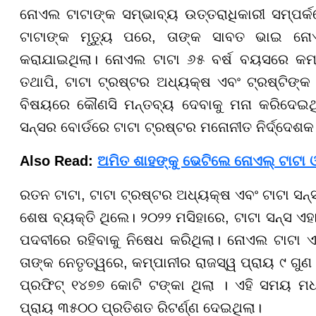
ନୋଏଲ ଟାଟାଙ୍କ ସମ୍ଭାବ୍ୟ ଉତ୍ତରାଧିକାରୀ ସମ୍ପର
ଟାଟାଙ୍କ ମୃତ୍ୟୁ ପରେ, ତାଙ୍କ ସାବତ ଭାଇ ନୋଏ
କରାଯାଇଥିଲା। ନୋଏଲ ଟାଟା ୬୫ ବର୍ଷ ବୟସରେ କମ୍ପାନୀ
ତଥାପି, ଟାଟା ଟ୍ରଷ୍ଟର ଅଧ୍ୟକ୍ଷ ଏବଂ ଟ୍ରଷ୍ଟିଙ୍
ବିଷୟରେ କୌଣସି ମନ୍ତବ୍ୟ ଦେବାକୁ ମନା କରିଦେଇଥିଲ
ସନ୍ସର ବୋର୍ଡରେ ଟାଟା ଟ୍ରଷ୍ଟର ମନୋନୀତ ନିର୍ଦ୍ଦେଶକ 
Also Read:
ଅମିତ ଶାହଙ୍କୁ ଭେଟିଲେ ନୋଏଲ୍ ଟାଟା 
ରତନ ଟାଟା, ଟାଟା ଟ୍ରଷ୍ଟର ଅଧ୍ୟକ୍ଷ ଏବଂ ଟାଟା ସନ୍
ଶେଷ ବ୍ୟକ୍ତି ଥିଲେ। ୨୦୨୨ ମସିହାରେ, ଟାଟା ସନ୍ସ ଏ
ପଦବୀରେ ରହିବାକୁ ନିଷେଧ କରିଥିଲା। ନୋଏଲ ଟାଟା 
ତାଙ୍କ ନେତୃତ୍ୱରେ, କମ୍ପାନୀର ରାଜସ୍ୱ ପ୍ରାୟ ୯ ଗୁଣ 
ପ୍ରଫିଟ୍ ୧୪୭୭ କୋଟି ଟଙ୍କା ଥିଲା । ଏହି ସମୟ ମ
ପ୍ରାୟ ୩୫୦୦ ପ୍ରତିଶତ ରିଟର୍ଣ୍ଣ ଦେଇଥିଲା।