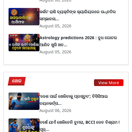
କର୍କଟ ରାଶି ବ୍ୟକ୍ତିଙ୍କ କ୍ୟାରିୟରରେ ଉନ୍ନତିର
ସମ୍ଭାବନା...
August 05, 2026
Astrology predictions 2026 : ବୁଧ ଗୋଚର
ଆଣିବ ଖୁସି ଖବ...
August 05, 2026
ଖେଳ
View More
‘ଦେଶ ପାଇଁ ଖେଳିବାକୁ ପ୍ରସ୍ତୁତ’; ବିସିସିଆଇ
ଚୟନକର୍ତ୍ତା...
August 06, 2026
ବର୍ଷେ ଯାଏଁ ଖେଳିବେନି ବୁମରା, BCCI ଦେବ ବିଶ୍ରାମ !
ପୂର୍...