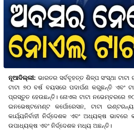
ନୂଆଦିଲ୍ଲୀ:
ଭାରତର ସର୍ବବୃହତ୍ତ ଶିଳ୍ପ ସଂସ୍ଥା ଟାଟା
ଟାଟା ୭୦ ବର୍ଷ ବୟସରେ ପଦାର୍ପଣ କରୁଛନ୍ତି ଏବଂ ଟା
ପ୍ରସ୍ତୁତ ହେଉଛନ୍ତି। ନୋଏଲ ଟାଟା ନଭେମ୍ବରରେ ୭୦ 
ଇନଭେଷ୍ଟମେଣ୍ଟ କର୍ପୋରେସନ, ଟାଟା ଇଣ୍ଟରନ୍
କାର୍ଯ୍ୟନିର୍ବାହୀ ନିର୍ଦ୍ଦେଶକ ଏବଂ ଅଧ୍ୟକ୍ଷ ଭାବରେ 
ଉପାଧ୍ୟକ୍ଷ ଏବଂ ନିର୍ଦ୍ଦେଶକ ମଧ୍ୟ ଅଛନ୍ତି।