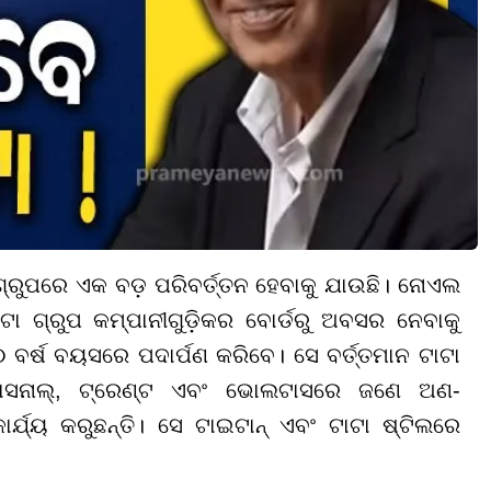
 ଗ୍ରୁପରେ ଏକ ବଡ଼ ପରିବର୍ତ୍ତନ ହେବାକୁ ଯାଉଛି। ନୋଏଲ
ଟା ଗ୍ରୁପ କମ୍ପାନୀଗୁଡ଼ିକର ବୋର୍ଡରୁ ଅବସର ନେବାକୁ
ବର୍ଷ ବୟସରେ ପଦାର୍ପଣ କରିବେ। ସେ ବର୍ତ୍ତମାନ ଟାଟା
ୟାସନାଲ୍, ଟ୍ରେଣ୍ଟ ଏବଂ ଭୋଲଟାସରେ ଜଣେ ଅଣ-
କାର୍ଯ୍ୟ କରୁଛନ୍ତି। ସେ ଟାଇଟାନ୍ ଏବଂ ଟାଟା ଷ୍ଟିଲରେ