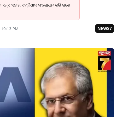
ାଟା ସନ୍ସ ଏହାର ସମ୍ବିଧାନ ସଂଶୋଧନ କରି ଜଣେ
NEWS7
 10:13 PM