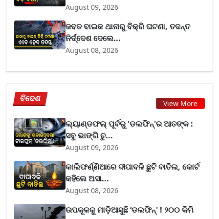
August 09, 2026
ଜବତ ବାଇକ ଥାନାରୁ ବିକ୍ରି ଘଟଣା, ତଦନ୍ତ
ନିର୍ଦ୍ଦେଶ ଦେଲେ...
August 08, 2026
ବିଦେଶ
View More
ଲ୍ୟାଣ୍ଡଫଲ୍ ପୂର୍ବରୁ 'ଡଲଫିନ୍'ର ଆତଙ୍କ :
ସବୁ ଭାଙ୍ଗି ଚୁ...
August 09, 2026
କାଲିଫର୍ଣ୍ଣିଆରେ ଦୀପାବଳି ଛୁଟି ବାତିଲ, କୋର୍ଟ
କହିଲେ ଅସା...
August 08, 2026
ଉପକୂଳକୁ ମାଡ଼ିଆସୁଛି ‘ଡଲଫିନ୍' ! ୨୦୦ କିମି