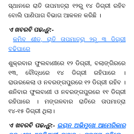
ସ୍ଥାନରେ ରାତି ତାପମାତ୍ରା ୧୨ରୁ ୧୪ ଡିଗ୍ରୀ ରହିବ
ବୋଲି ପାଣିପାଗ ବିଭାଗ ଆକଳନ କରିଛି ।
ଏ ଖବରବି ପଢନ୍ତୁ:-
କମିବ ଶୀତ, ରାତି ତାପମାତ୍ରା ୨ରୁ ୩ ଡିଗ୍ରୀ
ବଢିପାରେ
ଶୁକ୍ରବାର ଫୁଲବାଣୀରେ ୧୨ ଡିଗ୍ରୀ, ବଲାଙ୍ଗିରରେ
୧୩, ବୌଦ୍ଧରେ ୧୪ ଡିଗ୍ରୀ ରହିପାରେ ।
ରାଉରକେଲା ଓ ନବରଙ୍ଗପୁରରେ ୧୨ ଡିଗ୍ରୀ ରହିବ ।
ଶନିବାର ଫୁଲବାଣୀ ଓ ନବରଙ୍ଗପୁରରେ ୧୧ ଡିଗ୍ରୀ
ରହିପାରେ । ମଙ୍ଗଳବାର ରାତିରେ ତାପମାତ୍ରା
୧୪-୧୫ ଡିଗ୍ରୀ ଥିଲା।
ଏ ଖବରବି ପଢନ୍ତୁ:-
ଇରାନ ଅଭିମୁଖେ ଆମେରିକାର