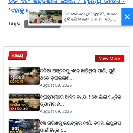
ବଡ ଏବଂ ଶକ୍ତିଶାଳୀ ଜାହାଜ : ଟ୍ରମ୍ପ୍ କହିଲେ -
'ଏହାକୁ ବ୍ୟବହାର ନକଲେ ଭଲ'
×
ବୈତରଣୀରେ ସ୍ଥିତି ସୁଧୁରିନି, ଏପଟେ
ଫୁଲିଲାଣି ସାଳନ୍ଦୀ ଓ ଶାଖା, ବଢ଼ୁଛି
Tags:
prameyanews7
ବନ୍ୟା ଭୟ
ରାଜ୍ୟ
View More
ତଳିଆ ଅଞ୍ଚଳରୁ ଏବେ ଛାଡ଼ିଥିଲା ପାଣି, ପୁଣି
ଥରେ ଡ଼ରାଇଲାଣ...
August 09, 2026
ବ୍ରାହ୍ମଣୀରେ ଆସିବ ବନ୍ୟା ! ଖୋଲିଲା ମନ୍ଦିରା
ଡ୍ୟାମର ୬...
August 09, 2026
୧୩ ତାରିଖରୁ ଭୟଙ୍କର ବର୍ଷା, ଡବଲ ଲଘୁଚାପ
ପାଇଁ ଚିନ୍ତା :...