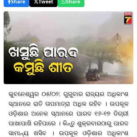
Share
Tweet
Share
ଭୁବନେଶ୍ୱର ୦୫/୦୨: ଗୁରୁବାର ରାଜ୍ୟର ଅଧିକାଂଶ
ସ୍ଥାନରେ ରାତି ତାପମାତ୍ରା ଅଧିକ ରହିବ । ଉପକୂଳ
ଓଡ଼ିଶାର ଅନେକ ସ୍ଥାନରେ ପାରଦ ୧୬-୧୭ ଡିଗ୍ରୀ
ପାଖାପାଖି ରହିପାରେ । କିନ୍ତୁ ଶୁକ୍ରବାରଠାରୁ ପାରଦ
ସାମାନ୍ୟ ଖସିବ । ଉପକୂଳ ଓଡ଼ିଶାର ଅଧିକାଂଶ