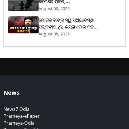
ବେଗରେ ପବନ,...
August 08, 2026
ମୋଜତାବାଙ୍କ ସ୍ୱାସ୍ଥ୍ୟାବସ୍ଥା
ସଙ୍କଟାପନ୍ନ; ଇସ୍ରାଏଲର ବଡ...
August 08, 2026
News
News7 Odia
Prameya-ePaper
Prameya-Odia