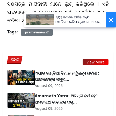
ସଶସ୍ତ୍ର ମାଓବାଦୀ ମାନେ ଲୁଟ୍ କରିଥିଲେ I ଏହି
ଘଟଣାରେ ହଜାରେ ପୃଷ୍ଠା ସମ୍ବଳିତ ଚାର୍ଜସିଟ୍ ଦାଖଲ
×
ବ୍ରାହ୍ମଣୀରେ ଆସିବ ବନ୍ୟା !
କରିବା ସହ ଏବେବି NIA ତାର ତଦନ୍ତ ଜାରି ରଖିଛି I
ଖୋଲିଲା ମନ୍ଦିରା ଡ୍ୟାମର ୬ ଗେଟ୍
Tags:
prameyanews7
ଦେଶ
View More
ଏୟାର ଇଣ୍ଡିଆ ବିମାନ ଟର୍ବୁଲାନ୍ସ ଘଟଣା :
ପାଇଲଟଙ୍କ ନମୁନା...
August 09, 2026
Amarnath Yatra: ଆସନ୍ତା ବର୍ଷ ହେବ
ଅମରନାଥ ବାବାଙ୍କ ଦର୍...
August 09, 2026