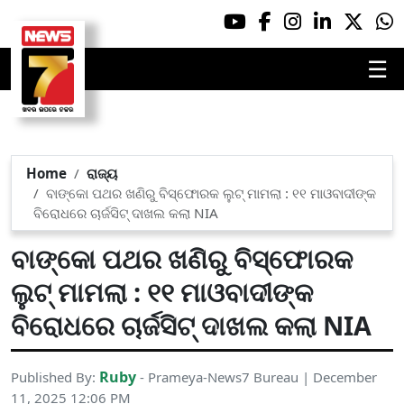
☰
Home
ରାଜ୍ୟ
ବାଙ୍କୋ ପଥର ଖଣିରୁ ବିସ୍ଫୋରକ ଲୁଟ୍ ମାମଲା : ୧୧ ମାଓବାଦୀଙ୍କ
ବିରୋଧରେ ଚାର୍ଜସିଟ୍ ଦାଖଲ କଲା NIA
ବାଙ୍କୋ ପଥର ଖଣିରୁ ବିସ୍ଫୋରକ
ଲୁଟ୍ ମାମଲା : ୧୧ ମାଓବାଦୀଙ୍କ
ବିରୋଧରେ ଚାର୍ଜସିଟ୍ ଦାଖଲ କଲା NIA
Ruby
Published By:
- Prameya-News7 Bureau | December
11, 2025 12:06 PM