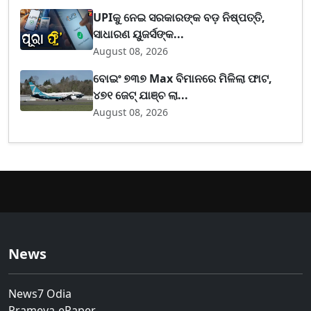
UPIକୁ ନେଇ ସରକାରଙ୍କ ବଡ଼ ନିଷ୍ପତ୍ତି,
ସାଧାରଣ ୟୁଜର୍ସଙ୍କ...
August 08, 2026
ବୋଇଂ ୭୩୭ Max ବିମାନରେ ମିଳିଲା ଫାଟ,
୪୭୧ ଜେଟ୍ ଯାଞ୍ଚ ଲା...
August 08, 2026
News
News7 Odia
Prameya-ePaper