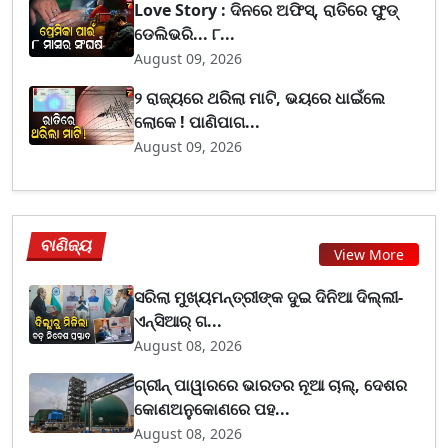
Love Story : ଦିନରେ ଅଫିସ୍, ରାତିରେ ଫୁଡ୍
ଡେଲିଭରି... ୮...
August 09, 2026
୨ ରାଜ୍ୟରେ ଥରିଲା ମାଟି, ଭୟରେ ଧାଇଁଲେ
ଲୋକେ ! ପାଣିପାଗ...
August 09, 2026
ବାଣିଜ୍ୟ
View More
ସରିଲା ମୁଖ୍ୟମନ୍ତ୍ରୀଙ୍କ ଦୁଇ ଦିନିଆ ଦିଲ୍ଲୀ-
ଏନ୍‌ସିଆର୍ ଗ...
August 08, 2026
ଗ୍ରୀନ୍ ପାୱାରରେ ଭାରତର ନୂଆ ଚାଲ୍, ଦେଶର
କୋଣଅନୁକୋଣରେ ପହ...
August 08, 2026