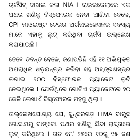
ଚାର୍ଜସିଟ୍ ଦାଖଲ କଲା NIA I ରାଉରକେଲାରେ ଏକ
ପଥର ଖଣିକୁ ବିସ୍ଫୋରକ ନେବା ଆଣିବା ବେଳେ,
CPI ମାଓଇଷ୍ଟ ଟେରର ଅର୍ଗନାଇଜେସନର ସଦସ୍ୟ
ମାନେ ଏହାକୁ ଲୁଟ୍ କରିଥିବା ଚାର୍ଜସି ଉଲ୍ଲେଖ
କରାଯାଇଛି I
ତେବେ ତଦନ୍ତ ବେଳେ, ଜଣାପଡିଛି ଏହି ୧୧ ଅଭିଯୁକ୍ତ
ଅପରାଧିକ ଷଡ଼ଯନ୍ତ୍ର କରିବା ସହ ଅସ୍ତ୍ରଶସ୍ତ୍ର
ଲଗାଇ ୨୦୦ ବିସ୍ଫୋରକ ପ୍ୟାକେଟ ଲୁଟି
ନେଇଥିଲେ I ଯେଉଁଥିରେ ଗୋଟିଏ ପ୍ୟାକେଟରେ ୨୦
କେଜି ଲେଖାଏଁ ବିସ୍ଫୋରକ ମହଜୁ ଥିଲା I
ଉଲ୍ଲେଖଯୋଗ୍ୟ ଯେ, ସୁନ୍ଦରଗଡ଼ ITMA ବାରୁଦ
ଗୋଦାମରୁ ବାଙ୍କୋ ପଥର ଖଣିକୁ ଯିବା ରାସ୍ତାରେ
ଲୁଟ୍ କରିଥିଲେ I ଗତ ମେ’ ୨୭ରେ ୧୦ରୁ ୧୫ ଜଣ