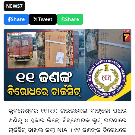
NEWS7
Share
Tweet
Share
ଭୁବନେଶ୍ବର ୧୧।୧୨: ରାଉରକେଲା ବାଙ୍କୋ ପଥର
ଖଣିରୁ ୪ ହଜାର କିଲୋ ବିସ୍ଫୋରକ ଲୁଟ୍ ଘଟଣାରେ
ଚାର୍ଜସିଟ୍ ଦାଖଲ କଲା NIA । ୧୧ ଜଣଙ୍କ ବିରୋଧରେ