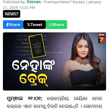
Simran
Published By:
- Prameya-News7 Bureau | January
21, 2026 12:32 PM
NEWS7
Share
Tweet
Share
ମୁମ୍ଵାଇ ୨୧।୦୧;
ଲୋକପ୍ରିୟ ଗାୟିକା ନେହା
କକ୍କର ଏବେ କାମରୁ ବିରତି ନେଇଛନ୍ତି । ସୋମବାର