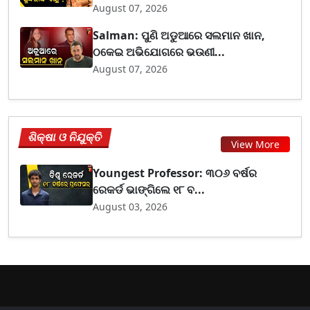
August 07, 2026
Salman: ପୁଣି ଅଡୁଆରେ ସଲମାନ ଖାନ,
ଠକେଇ ଅଭିଯୋଗରେ ଭଉଣୀ...
August 07, 2026
ଶିକ୍ଷା ଓ ନିଯୁକ୍ତି
View More
Youngest Professor: ୩୦୬ ବର୍ଷର
ରେକର୍ଡ ଭାଙ୍ଗିଲେ ୧୮ ବ...
August 03, 2026