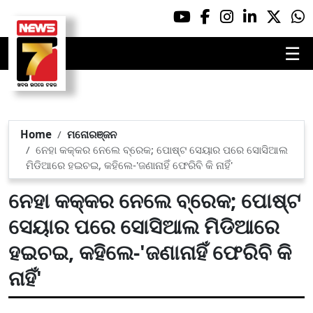
☰
Home
ମନୋରଞ୍ଜନ
ନେହା କକ୍କର ନେଲେ ବ୍ରେକ; ପୋଷ୍ଟ ସେୟାର ପରେ ସୋସିଆଲ
ମିଡିଆରେ ହଇଚଇ, କହିଲେ-'ଜଣାନାହିଁ ଫେରିବି କି ନାହିଁ'
ନେହା କକ୍କର ନେଲେ ବ୍ରେକ; ପୋଷ୍ଟ
ସେୟାର ପରେ ସୋସିଆଲ ମିଡିଆରେ
ହଇଚଇ, କହିଲେ-'ଜଣାନାହିଁ ଫେରିବି କି
ନାହିଁ'