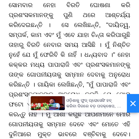
ସୋମବାର ନେହା ବିରତି ଘୋଷଣା କରି
ପ୍ରଶଂସକମାନଙ୍କୁ ପୁଣି ଥରେ ଆଶ୍ଚର୍ଯ୍ୟ
କରିଦେଇଛନ୍ତି ।
ସେ ଲେଖିଛନ୍ତି, "ଦାୟିତ୍ୱ,
ସମ୍ପର୍କ, କାମ ଏବଂ ମୁଁ ଏବେ ଯାହା ଚିନ୍ତା କରିପାରୁଛି
ତାହାରୁ ବିରତି ନେବାର ସମୟ ଆସିଛି । ମୁଁ ନିଶ୍ଚିତ
ନୁହେଁ ଯେ ମୁଁ ଫେରିବି କି ନାହିଁ । ଧନ୍ୟବାଦ ।" ନେହା
କକ୍କର ମଧ୍ୟ ପାପାରାଜି ଏବଂ ପ୍ରଶଂସକମାନଙ୍କୁ
ତାଙ୍କ ଗୋପନୀୟତାକୁ ସମ୍ମାନ ଦେବାକୁ ଅନୁରୋଧ
କରିଛନ୍ତି । ଗାୟିକା ଲେଖିଛନ୍ତି, "ମୁଁ ପାପାରାଜି ଏବଂ
ପ୍ରଶଂସକମାନଙ୍କୁ ଅନୁରୋଧ କରୁଛି ଯେ ମୋର
×
ଓଡ଼ିଶାକୁ ଫୁଡ୍ ପ୍ରୋସେସିଂ ହବ୍
ଫଟୋ ଏବଂ ଫଟୋ କୌଣସି ସ୍ଥାନରେ କ୍ୟାପ୍ଚର
କରିବା ଦିଗରେ ବଡ଼ ପଦକ୍ଷେପ, ୪୨
ହଜାରରୁ ଅଧିକ ନିଯୁକ୍ତି ସୁଯୋଗ
କରନ୍ତୁ ନାହିଁ । ମୁଁ ଆଶା କରୁଛି ଆପଣମାନେ ମୋର
ଗୋପନୀୟତାକୁ ସମ୍ମାନ ଦେବେ ଏବଂ ମୋତେ ଏହି
ଦୁନିଆରେ ମୁକ୍ତ ଭାବରେ ବଞ୍ଚିବାକୁ ଦେବେ।