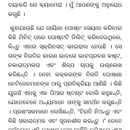
ଦୟାକରି ନୋ କ୍ୟାମେରା । ମୁଁ ଆପଣଙ୍କୁ ଅନୁରୋଧ
କରୁଛି ।
କୁହାଯାଉଛି ଯେ ଗାୟିକା ପୋଷ୍ଟ ସେୟାର କରିବାର
କିଛି ମିନିଟ୍ ପରେ ପୋଷ୍ଟଟି ଡିଲିଟ୍ କରିଦେଇଥିଲେ,
କିନ୍ତୁ ଏହାର ସ୍କ୍ରିନସଟ୍ ଭାଇରାଲ ହେଉଛି । ସେ
ତାଙ୍କ ବିରତିର କାରଣ ଭାବରେ ଭାବପ୍ରବଣ କଷ୍ଟ,
ନକାରାତ୍ମକତା ଏବଂ ଶିଳ୍ପ ଚାପକୁ ଉଲ୍ଲେଖ
କରିଛନ୍ତି । ନେହା କକ୍କରଙ୍କ ବିରତି ଘୋଷଣା
ନେଟିଜେନମାନଙ୍କ ଠାରୁ ପ୍ରତିକ୍ରିୟା ଆଣିଛି । କିଛି
ୟୁଜର୍ସ ଏହାକୁ ଏକ ପିଆର ଷ୍ଟଣ୍ଟ ବୋଲି କହୁଛନ୍ତି,
ଯେତେବେଳେ ଅନ୍ୟମାନେ ତାଙ୍କୁ ସମର୍ଥନ କରୁଛନ୍ତି
। ପ୍ରଶଂସକମାନେ ଲେଖିଛନ୍ତି, "ବିରତି ନିଅନ୍ତୁ ଏବଂ
କିଛି ସକାରାତ୍ମକ ଏବଂ ସୃଜନଶୀଳ କରନ୍ତୁ ।" ତେବେ