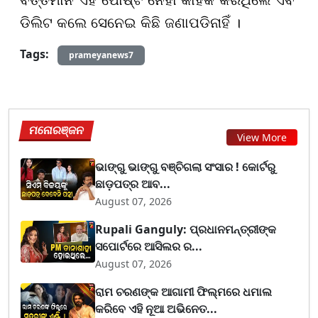
ବର୍ତ୍ତମାନ ଏହି ପୋଷ୍ଟ ନେହା କାହିଁକି କରିଥିଲେ ଏବଂ
ଡିଲିଟ କଲେ ସେନେଇ କିଛି ଜଣାପଡିନାହିଁ ।
Tags:
prameyanews7
ମନୋରଞ୍ଜନ
View More
ଭାଙ୍ଗୁ ଭାଙ୍ଗୁ ବଞ୍ଚିଗଲା ସଂସାର ! କୋର୍ଟରୁ
ଛାଡ଼ପତ୍ର ଆବ...
August 07, 2026
Rupali Ganguly: ପ୍ରଧାନମନ୍ତ୍ରୀଙ୍କ
ସପୋର୍ଟରେ ଆସିଲର ର...
August 07, 2026
ରାମ ଚରଣଙ୍କ ଆଗାମୀ ଫିଲ୍ମରେ ଧମାଲ
କରିବେ ଏହି ନୂଆ ଅଭିନେତ...