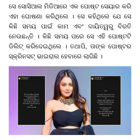
ସେ ସୋସିଆଲ ମିଡିଆରେ ଏକ ପୋଷ୍ଟ ସେୟାର କରି
ଏହା ଘୋଷଣା କରିଥିଲେ । ସେ କହିଥିଲେ ଯେ ସେ
କିଛି ସମୟ ପାଇଁ କାମ ଏବଂ ଦାୟିତ୍ୱରୁ ବିରତି
ନେଉଛନ୍ତି । କିଛି ସମୟ ପରେ ସେ ଏହି ପୋଷ୍ଟଟି
ଡିଲିଟ୍ କରିଦେଇଥିଲେ । ତଥାପି, ତାଙ୍କ ପୋଷ୍ଟର
ସ୍କ୍ରିନସଟ୍ ଭାଇରାଲ ହେବାରେ ଲାଗିଛି ।