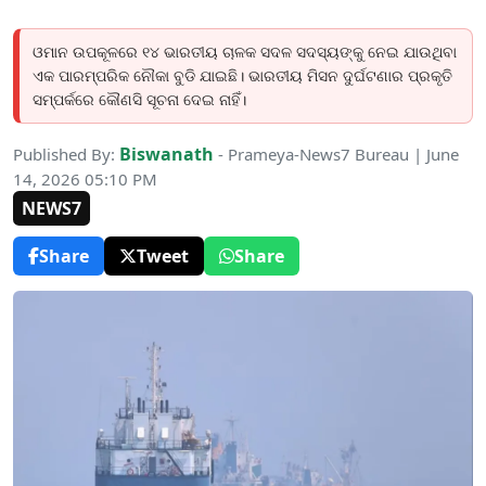
ଓମାନ ଉପକୂଳରେ ୧୪ ଭାରତୀୟ ଚାଳକ ସଦଳ ସଦସ୍ୟଙ୍କୁ ନେଇ ଯାଉଥିବା
ଏକ ପାରମ୍ପରିକ ନୌକା ବୁଡି ଯାଇଛି। ଭାରତୀୟ ମିସନ ଦୁର୍ଘଟଣାର ପ୍ରକୃତି
ସମ୍ପର୍କରେ କୌଣସି ସୂଚନା ଦେଇ ନାହିଁ।
Biswanath
Published By:
- Prameya-News7 Bureau | June
14, 2026 05:10 PM
NEWS7
Share
Tweet
Share