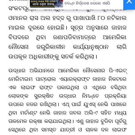
×
ତଦନ୍ତ ନିର୍ଦ୍ଦେଶ ଦେଲେ ଏସପି
ସଂକଟପୂର୍ଣ୍ଣ ପରିସ୍ଥିତି ୧୪ ଜୁନ ପୂର୍ବାହ୍ନରେ
ଓମାନର ରାସ ଅଲ ହଦ୍ଦ ରୁ ପାଖାପାଖି ୮୦ ନଟିକାଲ
ମାଇଲ ଦୂରରେ ହୋଇଛି। ସୂତ୍ର ଅନୁସାରେ ଜାହାଜ
ବିପଦରେ ଥିବା ଜଣାପଡିବାମାତ୍ରେ ଆମେରିକା
ନୌସେନା ଜରୁରିକାଳୀନ କାର୍ଯ୍ୟାନୁଷ୍ଠାନ ଲାଗି
ଉପକୂଳ ଅଧିକାରୀଙ୍କୁ ସତର୍କ କରିଥିଲା।
ଉଦ୍ଧାର ଅଭିଯାନରେ ଆମେରିକା ନୌସେନାର ପି-ଏଇଟ୍
ମେରିଟାଇମ ପାଟ୍ରୋଲ ଏୟାରକ୍ରାଫ୍ଟ ଜାହାଜ ନିକଟରେ
ଏକ ଲାଇଫ ରାଫ୍ଟ ପକାଇଥିଲା ଓ ଏଥିରେ ବସିଥିବା
ଲୋକଙ୍କ ସୁରକ୍ଷିତ ଉଦ୍ଧାର ନିମନ୍ତେ ପ୍ରକ୍ରିୟା
ଉପରେ ନଜର ରଖିଥିଲା। ଏଥ୍ ପାଇଁ ୟୁଏସ୍ ନେଭି ପାଖରେ
ଥିବା ମର୍ଚାଣ୍ଟ ନେଭି ଜାହାଜ ଜବଲ ଅଲି-୯ ସହିତ ମଧ୍ୟ
ତାଳମେଳ ରକ୍ଷା କରାଯାଇଥିଲା। ଏଣୁ ଜାହାଜ ବୁଡିବା ପୂର୍ବରୁ
ସେଥିରେ ଥିବା ସମସ୍ତ ଯାତ୍ରୀ ଓ ଚାଳକ ଦଳ ଲାଇଫ