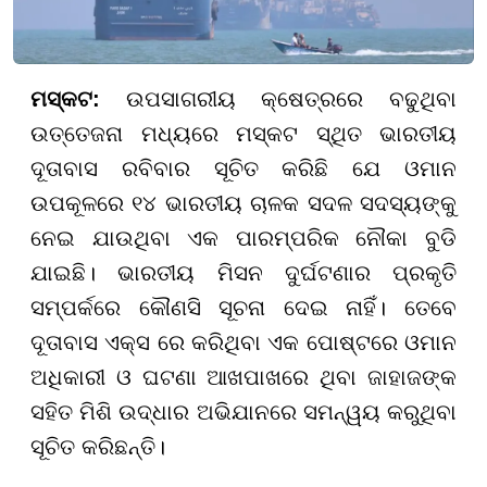
ମସ୍କଟ:
ଉପସାଗରୀୟ କ୍ଷେତ୍ରରେ ବଢୁଥିବା
ଉତ୍ତେଜନା ମଧ୍ୟରେ ମସ୍କଟ ସ୍ଥିତ ଭାରତୀୟ
ଦୂତାବାସ ରବିବାର ସୂଚିତ କରିଛି ଯେ ଓମାନ
ଉପକୂଳରେ ୧୪ ଭାରତୀୟ ଚାଳକ ସଦଳ ସଦସ୍ୟଙ୍କୁ
ନେଇ ଯାଉଥିବା ଏକ ପାରମ୍ପରିକ ନୌକା ବୁଡି
ଯାଇଛି। ଭାରତୀୟ ମିସନ ଦୁର୍ଘଟଣାର ପ୍ରକୃତି
ସମ୍ପର୍କରେ କୌଣସି ସୂଚନା ଦେଇ ନାହିଁ। ତେବେ
ଦୂତାବାସ ଏକ୍ସ ରେ କରିଥିବା ଏକ ପୋଷ୍ଟରେ ଓମାନ
ଅଧିକାରୀ ଓ ଘଟଣା ଆଖପାଖରେ ଥିବା ଜାହାଜଙ୍କ
ସହିତ ମିଶି ଉଦ୍ଧାର ଅଭିଯାନରେ ସମନ୍ୱୟ କରୁଥିବା
ସୂଚିତ କରିଛନ୍ତି।