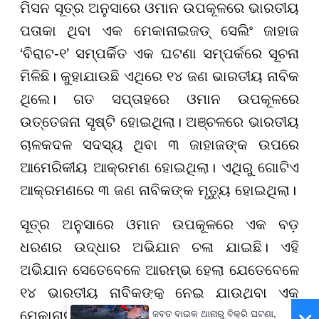
ମିସନ ସୂତ୍ର ଅନୁସାରେ ଓମାନ ଉପକୂଳରେ ଭାରତୀୟ
ପତାକା ଥିବା ଏକ ମେକାନାଇଜଡ୍ ସେଲିଂ ଜାହାଜ
‘ବିରାଟ-୧’ ସମ୍ପର୍କିତ ଏକ ଘଟଣା ସମ୍ପର୍କରେ ସୂଚନା
ମିଳିଛି। କୁହାଯାଉଛି ଏଥିରେ ୧୪ ଜଣ ଭାରତୀୟ ନାବିକ
ଥିଲେ। ଗତ ସପ୍ତାହରେ ଓମାନ ଉପକୂଳରେ
ଉତ୍ତେଜନା ସୃଷ୍ଟି ହୋଇଥିଲା। ଅଞ୍ଚଳରେ ଭାରତୀୟ
ଚାଳକଦଳ ସଦସ୍ୟ ଥିବା ୩ ଜାହାଜଙ୍କ ଉପରେ
ଆମେରିକୀୟ ଆକ୍ରମଣ ହୋଇଥିଲା। ଏଥିରୁ ଗୋଟିଏ
ଆକ୍ରମଣରେ ୩ ଜଣ ନାବିକଙ୍କ ମୃତ୍ୟୁ ହୋଇଥିଲା।
ସୂତ୍ର ଅନୁସାରେ ଓମାନ ଉପକୂଳରେ ଏକ ବଡ଼
ଧରଣର ଉଦ୍ଧାର ଅଭିଯାନ ଚଳା ଯାଇଛି। ଏହି
ଅଭିଯାନ ସେତେବେଳେ ଆରମ୍ଭ ହେଲା ଯେତେବେଳେ
୧୪ ଭାରତୀୟ ନାବିକଙ୍କୁ ନେଇ ଯାଉଥିବା ଏକ
ମେକାନାଇଜଡ ସେଲିଂ ଜାହାଜ ବୁଡିବାକୁ ଲାଗିଲା। ଏହି
ଜବତ ବାଇକ ଥାନାରୁ ବିକ୍ରି ଘଟଣା,