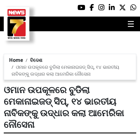
☰
Home
ବିଦେଶ
ଓମାନ ଉପକୂଳରେ ବୁଡିଲା ମେକାନାଇଜଡ୍ ସିପ୍, ୧୪ ଭାରତୀୟ
ନାବିକଙ୍କୁ ଉଦ୍ଧାର କଲା ଆମେରିକା ନୌସେନା
ଓମାନ ଉପକୂଳରେ ବୁଡିଲା
ମେକାନାଇଜଡ୍ ସିପ୍, ୧୪ ଭାରତୀୟ
ନାବିକଙ୍କୁ ଉଦ୍ଧାର କଲା ଆମେରିକା
ନୌସେନା