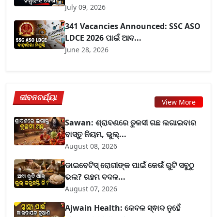
July 09, 2026
341 Vacancies Announced: SSC ASO
LDCE 2026 ପାଇଁ ଆବ...
June 28, 2026
ଜୀବନଚର୍ଯ୍ୟା
View More
Sawan: ଶ୍ରାବଣରେ ତୁଳସୀ ଗଛ ଲଗାଇବାର
ବାସ୍ତୁ ନିୟମ, ଭୁଲ୍...
August 08, 2026
ଡାଇବେଟିସ୍ ରୋଗୀଙ୍କ ପାଇଁ କେଉଁ ରୁଟି ସବୁଠୁ
ଭଲ? ଗହମ ବଦଳ...
August 07, 2026
Ajwain Health: କେବଳ ସ୍ଵାଦ ନୁହେଁ