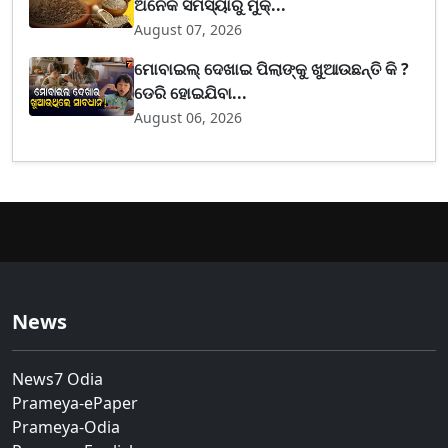
ଅନେକ ସମସ୍ୟାରୁ ମୁକ୍...
August 07, 2026
ମୋବାଇଲ୍ ଦେଖାଇ ପିଲାଙ୍କୁ ଖୁଆଉଛନ୍ତି କି ?
ଡେରି ହୋଇଯିବା...
August 06, 2026
News
News7 Odia
Prameya-ePaper
Prameya-Odia