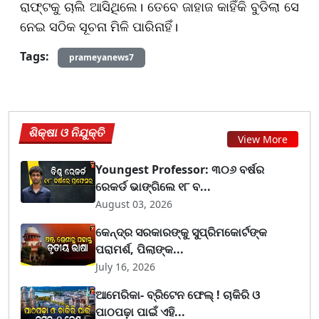
ରାଫ୍ଟକୁ ଚାଲି ଆସିଥିଲେ। ତେବେ ଜାହାଜ କାହିଁକି ବୁଡିଲା ସେ
ନେଇ ସଠିକ ସୂଚନା ମିଳି ପାରିନାହିଁ।
Tags:
prameyanews7
ଶିକ୍ଷା ଓ ନିଯୁକ୍ତି
View More
Youngest Professor: ୩୦୬ ବର୍ଷର
ରେକର୍ଡ ଭାଙ୍ଗିଲେ ୧୮ ବ...
August 03, 2026
କେନ୍ଦ୍ର ସରକାରଙ୍କୁ ସୁପ୍ରିମକୋର୍ଟଙ୍କ
ପରାମର୍ଶ, ପିଲାଙ୍କ...
July 16, 2026
ଆମେରିକା- ବ୍ରିଟେନ ଫେଲ୍ ! ଚାକିରି ଓ
ପାଠପଢ଼ା ପାଇଁ ଏହି...