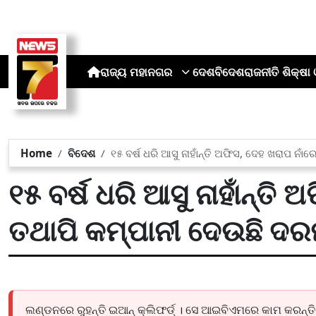
ରାଜ୍ୟ
ମହାନଗର
ଦେଶ
ବିଦେଶ
ରାଜନୀତି
ଶିକ୍ଷା 
Home
ବିଦେଶ
୧୫ ବର୍ଷ ଧରି ଆସୁ ନାହାଁନ୍ତି ଅଫିସ, ଦେହ ଖରାପ ନାଁର
୧୫ ବର୍ଷ ଧରି ଆସୁ ନାହାଁନ୍ତି 
ତଥାପି କମ୍ପାନୀ ଦେଉଛି ଦରମ
ଲଣ୍ଡନରେ ରୁହନ୍ତି ଇଆନ୍ କ୍ଲିଫର୍ଡ୍ । ସେ ଆଇବିଏମରେ କାମ କରନ୍ତି