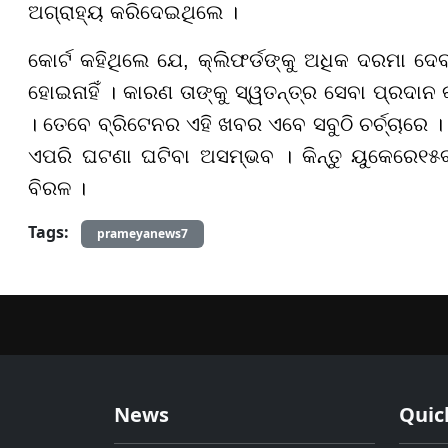
ଅଗ୍ରାହ୍ୟ କରିଦେଇଥିଲେ ।
କୋର୍ଟ କହିଥିଲେ ଯେ, କ୍ଲିଫର୍ଡଙ୍କୁ ଅଧିକ ଦରମା ଦ
ହୋଇନାହିଁ । କାରଣ ତାଙ୍କୁ ସ୍ୱତନ୍ତ୍ର ସେବା ପ୍ରଦାନ କ
। ତେବେ ବ୍ରିଟେନର ଏହି ଖବର ଏବେ ସବୁଠି ଚର୍ଚ୍ଚାରେ
ଏପରି ଘଟଣା ଘଟିବା ଅସମ୍ଭବ । କିନ୍ତୁ ୟୁକେରେ
୧୫
ବିରଳ ।
Tags:
prameyanews7
News
Quic