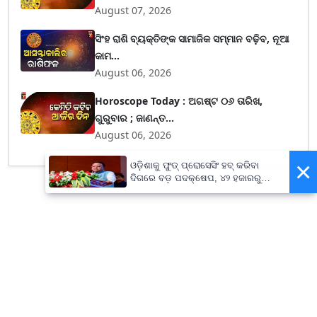
August 07, 2026
ସିଂହ ରାଶି ବ୍ୟକ୍ତିଙ୍କ ସାମାଜିକ ସମ୍ମାନ ବଢ଼ିବ, ନୂଆ
କାମ...
August 06, 2026
Horoscope Today : ଅଗଷ୍ଟ ୦୬ ତାରିଖ,
ଗୁରୁବାର ; ଜାଣନ୍ତ...
August 06, 2026
×
ଓଡ଼ିଶାକୁ ଫୁଡ୍ ପ୍ରୋସେସିଂ ହବ୍ କରିବା
ଦିଗରେ ବଡ଼ ପଦକ୍ଷେପ, ୪୨ ହଜାରରୁ
ଅଧିକ ନିଯୁକ୍ତି ସୁଯୋଗ