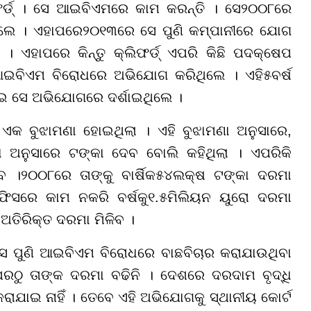
ଫର୍ଡ୍ । ସେ ଆଇବିଏମରେ କାମ କରନ୍ତି । ସେ
୨୦୦୮
ରେ
ଥିଲେ । ଏହାପରେ
୨୦୧୩
ରେ ସେ ପୁଣି କମ୍ପାନୀରେ ଯୋଗ
 ଏହାପରେ କିନ୍ତୁ କ୍ଲିଫର୍ଡ୍ ଏପରି କିଛି ପଦକ୍ଷେପ
ଇବିଏମ ବିରୋଧରେ ଅଭିଯୋଗ କରିଥିଲେ । ଏହି
୫
ବର୍ଷ
ନେଇ ସେ ଅଭିଯୋଗରେ ଦର୍ଶାଇଥିଲେ ।
ଏକ ବୁଝାମଣା ହୋଇଥିଲା । ଏହି ବୁଝାମଣା ଅନୁସାରେ,
ମା ଅନୁସାରେ ଟଙ୍କା ଦେବ ବୋଲି କହିଥିଲା । ଏପରିକି
ିବ ।
୨୦୦୮
ରେ ତାଙ୍କୁ ବାର୍ଷିକ
୫୪
ଲକ୍ଷ ଟଙ୍କା ଦରମା
ଅଫିସରେ କାମ ନକରି ବର୍ଷକୁ
୧
.
୫
ମିଲିୟନ ୟୁରୋ ଦରମା
ଅତିରିକ୍ତ ଦରମା ମିଳିବ ।
ସେ ପୁଣି ଆଇବିଏମ ବିରୋଧରେ ବାଛବିଚାର କରାଯାଉଥିବା
ପରଠୁ ତାଙ୍କ ଦରମା ବଢିନି । ଦେଶରେ ଦରଦାମ ବୃଦ୍ଧି
କରାଯାଇ ନାହିଁ । ତେବେ ଏହି ଅଭିଯୋଗକୁ ସ୍ଥାନୀୟ କୋର୍ଟ