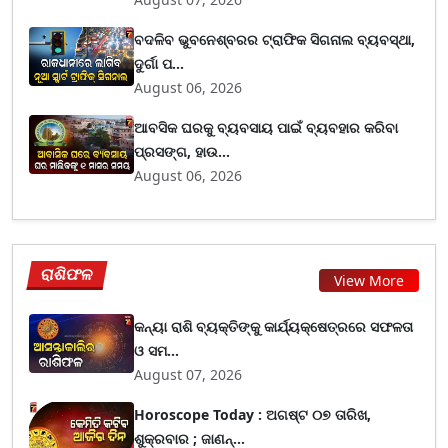
ବଦଳିବ ଭୁବନେଶ୍ବରର ଟ୍ରାଫିକ ସିଗନାଲ ବ୍ୟବସ୍ଥା,
ଦୁର୍ଗା ପ...
August 06, 2026
ଆବସିକ ଘରକୁ ବ୍ୟବସାୟ ପାଇଁ ବ୍ୟବହାର କରିବା
ପ୍ରସଙ୍ଗ, ହାଉ...
August 06, 2026
ରାଶିଫଳ
View More
କନ୍ୟା ରାଶି ବ୍ୟକ୍ତିଙ୍କୁ କାର୍ଯ୍ୟକ୍ଷେତ୍ରରେ ସଫଳତା
ଓ ସମ...
August 07, 2026
Horoscope Today : ଅଗଷ୍ଟ ୦୭ ତାରିଖ,
ଶୁକ୍ରବାର ; ଜାଣନ୍...