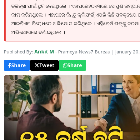
ଚିକିତ୍ସା ପାଇଁ ଛୁଟି ନେଇଥିଲେ । ଏହାପରେ୨୦୧୩ରେ ସେ ପୁଣି କମ୍ପ
କାମ କରିନଥିଲେ । ଏହାପରେ କିନ୍ତୁ କ୍ଲିଫର୍ଡ୍ ଏପରି କିଛି ପଦକ୍ଷେପ
ଆଇବିଏମ ବିରୋଧରେ ଅଭିଯୋଗ କରିଥିଲେ । ଏହି୫ବର୍ଷ ତାଙ୍କୁ ଦରମା 
ଅଭିଯୋଗରେ ଦର୍ଶାଇଥିଲେ ।
Ankit M
Published By:
- Prameya-News7 Bureau | January 20
Share
Tweet
Share