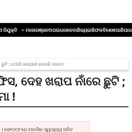
ଓ ନିଯୁକ୍ତି
ମନୋରଞ୍ଜନ
ଅପରାଧ
ଖେଳ
ବାଣିଜ୍ୟ
ରାଶିଫଳ
ବିଶେଷ
ପାଣିପାଗ
େ ଛୁଟି ; ତଥାପି କମ୍ପାନୀ ଦେଉଛି ଦରମା !
ଅଫିସ, ଦେହ ଖରାପ ନାଁରେ ଛୁଟି ;
ା !
 । ସେ୨୦୦୮ରେ ମାନସିକ ସ୍ୱାସ୍ଥ୍ୟ ଜନିତ