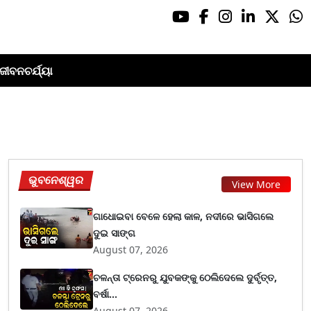
ଜୀବନଚର୍ଯ୍ୟା
ଭୁବନେଶ୍ୱର
View More
ଗାଧୋଇବା ବେଳେ ହେଲା କାଳ, ନଦୀରେ ଭାସିଗଲେ
ଦୁଇ ସାଙ୍ଗ
August 07, 2026
ଚଳନ୍ତା ଟ୍ରେନରୁ ଯୁବକଙ୍କୁ ଠେଲିଦେଲେ ଦୁର୍ବୃତ୍ତ,
ବର୍ଷା...
August 07, 2026