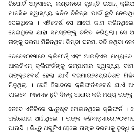
ରିପୋର୍ଟ ଅନୁସାରେ, ଲ
ଣ୍ଡନ
ରେ ରୁହନ୍ତି ଇଆନ୍ କ୍ଲି
ମାନସିକ ସ୍ୱାସ୍ଥ୍ୟ ଜନିତ ଚିକିତ୍ସା ପାଇଁ ଛୁଟି ନେଇ
ଦେଇଥିଲେ । ଏହି
୫
ବର୍ଷ ସେ ଆଦୌ କାମ କରିନଥିଲେ ।
ନେଇଥିଲେ ଯାହା ସମସ୍ତଙ୍କୁ ଚକିତ କରି
ଥିଲା
। ସେ ଆ
ତାଙ୍କୁ ଦରମା ମିଳିନଥିବା କିମ୍ବା ଦରମା ବଢି ନଥିବା 
ତେବେ
୨୦୧୩
ରେ କ୍ଲିଫର୍ଡ୍ ଏବଂ ଆଇବିଏମ ମଧ୍ୟରେ 
ଆଇବିଏମ୍ କ୍ଲିଫର୍ଡଙ୍କୁ କମ୍ପାନୀର ସ୍ୱାସ୍ଥ୍ୟ ବୀ
ତାଙ୍କୁ
୬୫
ବର୍ଷ ହେଲା ଯାଏଁ ଦରମାର
୭୫
ପ୍ରତିଶତ ମିଳ
ମିଳୁଥିଲା । ସେହି ହିସାବରେ କ୍ଲିଫର୍ଡ
୬୫
ବର୍ଷ ଯାଏଁ 
ପାଇବେ ।ଏହାସହ ଛୁଟି ଦିନକୁ ଆଧାର କରି ମଧ୍ୟ ତାଙ୍କୁ 
ତେବେ ଏତିକିରେ ସନ୍ତୁଷ୍ଟ ହୋଇନଥିଲେ କ୍ଲିଫର୍ଡ । 
ଅଭିଯୋଗ ଆଣିଥିଲେ । ତାଙ୍କ କହିବାନୁସାରେ,
୨୦୧୩
ପାଉଛି । କିନ୍ତୁ ଥରୁଟିଏ ହେଲେ ତାଙ୍କ ଦରମାକୁ ବୃଦ୍ଧି 