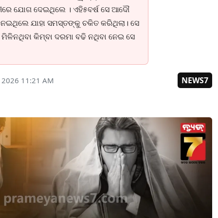
ାନୀରେ ଯୋଗ ଦେଇଥିଲେ । ଏହି୫ବର୍ଷ ସେ ଆଦୌ
 ନେଇଥିଲେ ଯାହା ସମସ୍ତଙ୍କୁ ଚକିତ କରିଥିଲା। ସେ
ମିଳିନଥିବା କିମ୍ବା ଦରମା ବଢି ନଥିବା ନେଇ ସେ
NEWS7
, 2026 11:21 AM