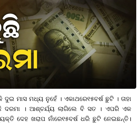
 କି ଦୁଇ ମାସ ମଧ୍ୟ ନୁହେଁ । ଏକାଥରେ
୧୫
ବର୍ଷ ଛୁଟି । ତାହା
ୁଛି ଦରମା । ଆଶ୍ଚର୍ଯ୍ୟ ଲାଗିଲେ ବି ସତ । ଏପରି ଏକ
ୟକ୍ତି ଦେହ ଖରାପ ନାଁରେ
୧୫
ବର୍ଷ ଧରି ଛୁଟି ନେଇ
ଛନ୍ତି
।