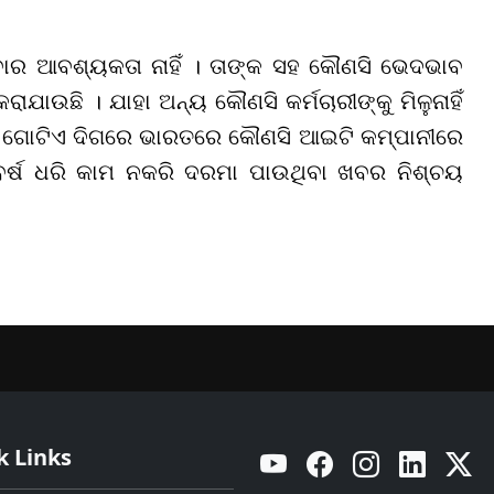
େବାର ଆବଶ୍ୟକତା ନାହିଁ । ତାଙ୍କ ସହ କୌଣସି ଭେଦଭାବ
ରାଯାଉଛି । ଯାହା ଅନ୍ୟ କୌଣସି କର୍ମଚାରୀଙ୍କୁ ମିଳୁନାହିଁ
 । ଗୋଟିଏ ଦିଗରେ ଭାରତରେ କୌଣସି ଆଇଟି କମ୍ପାନୀରେ
ବର୍ଷ ଧରି କାମ ନକରି ଦରମା ପାଉଥିବା ଖବର ନିଶ୍ଚୟ
k Links
YouTube
Facebook
Instagram
Linkedin
Twitt