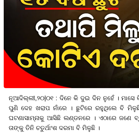
ନୂଆଦିଲ୍ଲୀ
,
୨୦|
୦୧ :
ଦିନେ କି ଦୁଇ ଦିନ ନୁହେଁ । ମାସେ
ପୁଣି ଦେହ ଖରାପ ନାଁରେ । ଛୁଟିରେ ରହୁଥିଲେ ବି ମିଳ
ଘଟ
ଣା
ସାମ୍ନାକୁ ଆସିଛି ଲଣ୍ଡନରେ । ଏଠାରେ ଜଣେ ବ୍
ତାଙ୍କୁ ତିନି ଚତୁର୍ଥାଂଶ ଦରମା ବି ମି
ଳୁ
ଛି ।