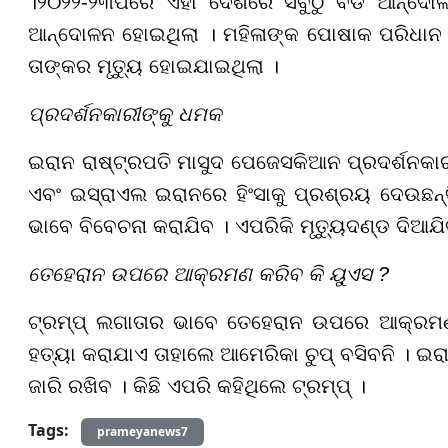
।
୨୦୨୨
-
୨୩
ପରେ ଏହା ଦେଶରେ ସବୁଠୁ ବଡ ଆନ୍ଦୋଳନ
ଆନ୍ଦୋଳନ ହୋଇଥିଲା । ମହିଳାଙ୍କ ପୋଷାକ ପରିଧାନ
ତାଙ୍କର ମୃତ୍ୟୁ ହୋଇଯାଇଥିଲା ।
ପ୍ରଦର୍ଶନକାରୀଙ୍କୁ ଧମକ
ଇରାନ ରାଷ୍ଟ୍ରପତି ମାସୁଦ ପେଜେସକିଆନ ପ୍ରଦର୍ଶନକାର
ଏବଂ ଇସ୍ରାଏଲ ଇରାନରେ ହିଂସାକୁ ପ୍ରଶ୍ରୟ ଦେଉଛନ୍ତ
ଭାବେ ବିବେଚନା କରାଯିବ । ଏପରିକି ମୃତ୍ୟୁଦଣ୍ଡ ଦିଆଯି
ତେହେରାନ ଉପରେ ଆକ୍ରମଣ କରିବ କି ୟୁଏସ ?
ଟ୍ରମ୍ପ୍ ଲଗାତାର ଭାବେ ତେହେରାନ ଉପରେ ଆକ୍ରମ
ହତ୍ୟା କରାଯାଏ ତାହାଲେ ଆମେରିକା ଚୁପ୍ ବସିବନି । ଇର
ଜାରି ରଖିବ । କିଛି ଏପରି କହିଥିଲେ ଟ୍ରମ୍ପ୍ ।
Tags:
prameyanews7