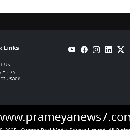
k Links
YouTube
Facebook
Instagram
Linkedin
Twitt
ct Us
y Policy
 of Usage
www.prameyanews7.co
© 2025 - Summa Real Media Private Limited. All Right