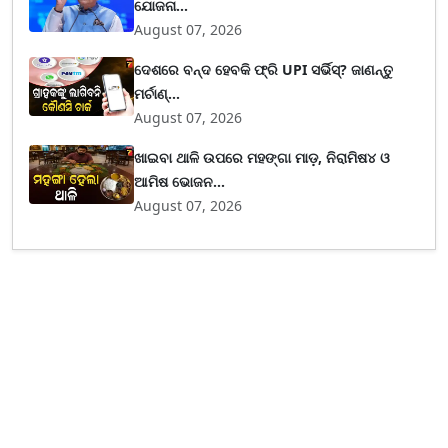
ଯୋଜନା...
August 07, 2026
ଦେଶରେ ବନ୍ଦ ହେବକି ଫ୍ରି UPI ସର୍ଭିସ୍? ଜାଣନ୍ତୁ
ମର୍ଚାଣ୍...
August 07, 2026
ଖାଇବା ଥାଳି ଉପରେ ମହଙ୍ଗା ମାଡ଼, ନିରାମିଷ୪ ଓ
ଆମିଷ ଭୋଜନ...
August 07, 2026