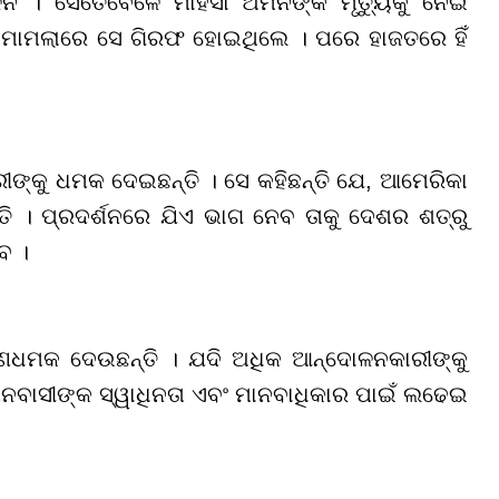
 । ସେତେବେଳେ ମାହସା ଅମିନିଙ୍କ ମୃତ୍ୟୁକୁ ନେଇ
 ମାମଲାରେ ସେ ଗିରଫ ହୋଇଥିଲେ । ପରେ ହାଜତରେ ହିଁ
ୀଙ୍କୁ ଧମକ ଦେଇଛନ୍ତି । ସେ କହିଛନ୍ତି ଯେ, ଆମେରିକା
ି । ପ୍ରଦର୍ଶନରେ ଯିଏ ଭାଗ ନେବ ତାକୁ ଦେଶର ଶତ୍ରୁ
ବ ।
ଣ
ଧ
ମକ ଦେଉଛନ୍ତି । ଯଦି ଅଧିକ ଆନ୍ଦୋଳନକାରୀଙ୍କୁ
ାନବାସୀଙ୍କ ସ୍ୱାଧିନତା ଏବଂ ମାନବାଧିକାର ପାଇଁ ଲଢେଇ