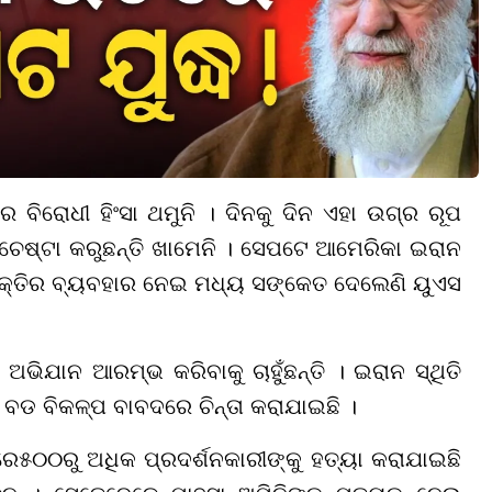
 ବିରୋଧୀ ହିଂସା ଥମୁନି । ଦିନକୁ ଦିନ ଏହା ଉଗ୍ର ରୂପ
 ଚେଷ୍ଟା କରୁଛନ୍ତି ଖାମେନି । ସେପଟେ ଆମେରିକା ଇରାନ
କ୍ତିର ବ୍ୟବହାର ନେଇ ମଧ୍ୟ ସଙ୍କେତ ଦେଲେଣି ୟୁଏସ
ଅଭିଯାନ ଆରମ୍ଭ କରିବାକୁ ଚାହୁଁଛନ୍ତି । ଇରାନ ସ୍ଥିତି
ି ବଡ ବିକଳ୍ପ ବାବଦରେ ଚିନ୍ତା କରାଯାଇଛି ।
ରେ
୫୦୦
ରୁ ଅଧିକ ପ୍ରଦର୍ଶନକାରୀଙ୍କୁ ହତ୍ୟା କରାଯାଇଛି