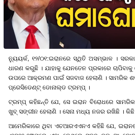
ନ୍ୟୁୟର୍କ, ୧୨/୦୧:
ଇରାନରେ ସ୍ଥିତି ଅସମ୍ଭାଳ । ସରକାର
ଧାରଣ କରୁଛି । ଯାହାକୁ ଯେନତେନ ପ୍ରକାରେ ଚାପିବାକୁ
ଉପରେ ଆକ୍ରମଣ ପାଇଁ ସଜବାଜ ହେଲାଣି । ସାମରିକ ଶ
ପ୍ରେସିଡେଣ୍ଟ୍ ଡୋନାଲ୍ଡ ଟ୍ରମ୍ପ୍ ।
ଟ୍ରମ୍ପ୍ କହିଛନ୍ତି ଯେ, ସେ ଇରାନ ବିରୋଧରେ ସାମରିକ 
ଖୁବ୍ ସଙ୍ଗୀନ ହେଲାଣି । ସେନା ମଧ୍ୟ ନଜର ରଖିଛି । କିଛ
ଆମେରିକାରେ ଥିବା ଏଚଆରଏଏନଏ କହିଛି ଯେ, ଇରାନ