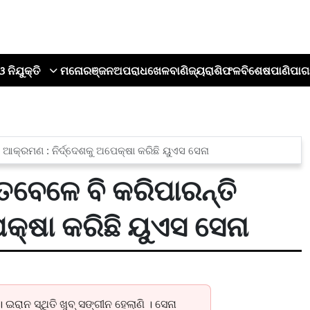
ଓ ନିଯୁକ୍ତି
ମନୋରଞ୍ଜନ
ଅପରାଧ
ଖେଳ
ବାଣିଜ୍ୟ
ରାଶିଫଳ
ବିଶେଷ
ପାଣିପାଗ
ି ଆକ୍ରମଣ : ନିର୍ଦ୍ଦେଶକୁ ଅପେକ୍ଷା କରିଛି ୟୁଏସ ସେନା
ତେବେଳେ ବି କରିପାରନ୍ତି
କ୍ଷା କରିଛି ୟୁଏସ ସେନା
ଇରାନ ସ୍ଥିତି ଖୁବ୍ ସଙ୍ଗୀନ ହେଲାଣି । ସେନା