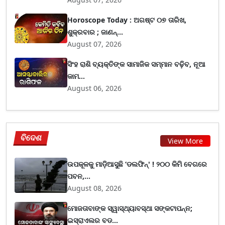
Horoscope Today : ଅଗଷ୍ଟ ୦୭ ତାରିଖ,
ଶୁକ୍ରବାର ; ଜାଣନ୍...
August 07, 2026
ସିଂହ ରାଶି ବ୍ୟକ୍ତିଙ୍କ ସାମାଜିକ ସମ୍ମାନ ବଢ଼ିବ, ନୂଆ
କାମ...
August 06, 2026
ବିଦେଶ
View More
ଉପକୂଳକୁ ମାଡ଼ିଆସୁଛି ‘ଡଲଫିନ୍' ! ୨୦୦ କିମି ବେଗରେ
ପବନ,...
August 08, 2026
ମୋଜତାବାଙ୍କ ସ୍ୱାସ୍ଥ୍ୟାବସ୍ଥା ସଙ୍କଟାପନ୍ନ;
ଇସ୍ରାଏଲର ବଡ...