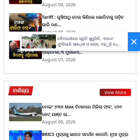
August 08, 2026
Tariff : ରୁଷିଆଠୁ ତେଲ କିଣିଲେ ଭୋଗିବାକୁ ପଡ଼ିବ
ଭାରି ଦଣ...
August 08, 2026
×
ବୈତରଣୀରେ ସ୍ଥିତି ସୁଧୁରିନି, ଏପଟେ
ଜଣକୁ ଆକ୍ରମଣ ବୁଝା ଯିବ ସମସ୍ତଙ୍କ ଉପରେ
ଫୁଲିଲାଣି ସାଳନ୍ଦୀ ଓ ଶାଖା, ବଢ଼ୁଛି ବନ୍ୟା
ଭୟ
ଆକ୍ରମଣ,୩ ମୁସଲମା...
August 07, 2026
ବାଣିଜ୍ୟ
View More
ବୋଇଂ ୭୩୭ Max ବିମାନରେ ମିଳିଲା ଫାଟ, ୪୭୧
ଜେଟ୍ ଯାଞ୍ଚ ଲା...
August 08, 2026
BRICS ମୁଦ୍ରାକୁ ଭାରତ ସମର୍ଥନ କରେନି: ନୂଆ ମୁଦ୍ରା