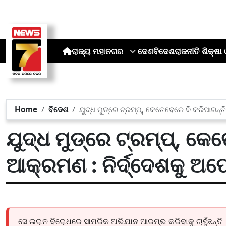
ରାଜ୍ୟ
ମହାନଗର
ଦେଶ
ବିଦେଶ
ରାଜନୀତି
ଶିକ୍ଷା 
Home
ବିଦେଶ
ଯୁଦ୍ଧ ମୁଡ୍‌ରେ ଟ୍ରମ୍ପ୍, କେତେବେଳେ ବି କରିପାରନ୍ତ
ଯୁଦ୍ଧ ମୁଡ୍‌ରେ ଟ୍ରମ୍ପ୍, କେ
ଆକ୍ରମଣ : ନିର୍ଦ୍ଦେଶକୁ ଅପେ
ସେ ଇରାନ ବିରୋଧରେ ସାମରିକ ଅଭିଯାନ ଆରମ୍ଭ କରିବାକୁ ଚାହୁଁଛନ୍ତି । 