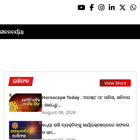
ଜୀବନଚର୍ଯ୍ୟା
ରାଶିଫଳ
View More
Horoscope Today : ଅଗଷ୍ଟ ୦୮ ତାରିଖ, ଶନିବାର
; ଜାଣନ୍ତୁ...
August 08, 2026
କନ୍ୟା ରାଶି ବ୍ୟକ୍ତିଙ୍କୁ କାର୍ଯ୍ୟକ୍ଷେତ୍ରରେ ସଫଳତା
ଓ ସମ...
August 07, 2026