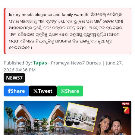
luxury meets elegance and family warmth: ଲିଓନେଲ୍ ମେସିଙ୍କ
ଘରର ସାଜସଜାରୁ ଏହା ସ୍ପଷ୍ଟ ଯେ, ଏକ ସୁନ୍ଦର ଘର ପାଇଁ କେବଳ ଦାମୀ
ଆସବାବପତ୍ର ନୁହେଁ, ବରଂ ରଙ୍ଗର ସଠିକ୍ ଚୟନ, ଆଲୋକର ବ୍ୟବହାର
ଏବଂ ପରିବାରର ସ୍ମୃତିକୁ ସ୍ଥାନ ଦେବା ସବୁଠାରୁ ଗୁରୁତ୍ୱପୂର୍ଣ୍ଣ। ଆପଣ
ମଧ୍ୟ ଏହି ସହଜ ଟିପ୍ସଗୁଡ଼ିକୁ ଆପଣେଇ ନିଜ ଘରକୁ ଏକ ନୂଆ ରୂପ
ଦେଇପାରିବେ।
Tapas
Published By:
- Prameya-News7 Bureau | June 27,
2026 04:36 PM
NEWS7
Share
Tweet
Share