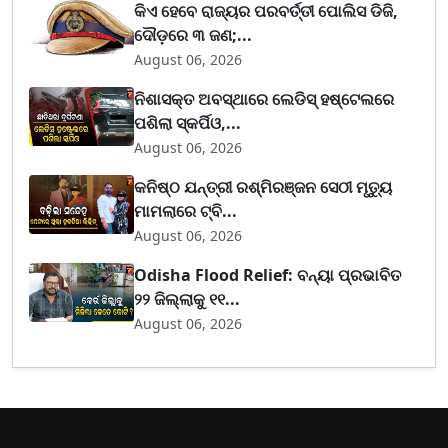
କିଏ ହେବେ ରାଜ୍ୟର ପରବର୍ତ୍ତୀ ପୋଲିସ ଡିଜି,
ଦୌଡ଼ରେ ୩ ଜଣ;...
August 06, 2026
ନିଶାସକ୍ତ ଅବସ୍ଥାରେ ଲେଡିସ୍ ହଷ୍ଟେଲରେ
ପଶିଲା ସ୍କର୍ପିଓ,...
August 06, 2026
କନିଷ୍ଠ ଯନ୍ତ୍ରୀ ରଶ୍ମିରଞ୍ଜନ ସେଠୀ ମୃତ୍ୟୁ
ମାମଲାରେ ଟ୍ବି...
August 06, 2026
Odisha Flood Relief: ବନ୍ୟା ପ୍ରଭାବିତ
୨୨ ଜିଲ୍ଲାକୁ ୧୧...
August 06, 2026