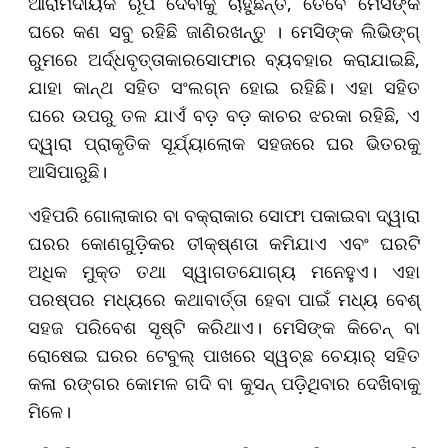
ଆରାମଦାୟକ ରୂପ ଦେବାକୁ ଚାହୁଁଛନ୍ତି, ତେବେ ମେସିଙ୍କ
ଘରେ କଣ ସବୁ ରହିଛି ଜାଣିରଖନ୍ତୁ । ମେସିଙ୍କ ଲିଭିଙ୍ଗ୍
ରୁମରେ ଅର୍ଦ୍ଧବୃତ୍ତାକାରସୋଫାର ବ୍ୟବହାର କରାଯାଇଛି,
ଯାହା କାନ୍ଥ ସହିତ ସଂଲଗ୍ନ ହୋଇ ରହିଛି। ଏହା ସହିତ
ଘରେ ଉପରୁ ତଳ ଯାଏଁ ବଡ଼ ବଡ଼ କାଚର ଝରକା ରହିଛି, ଏ
ଦ୍ୱାରା ପ୍ରାକୃତିକ ସୂର୍ଯ୍ୟାଲୋକ ସହଜରେ ଘର ଭିତରକୁ
ଆସିପାରୁଛି।
ଏହିପରି ଗୋଲାକାର ବା ବକ୍ରାକାର ସୋଫା ପକାଇବା ଦ୍ୱାରା
ଘରର କୋଣଗୁଡ଼ିକର ତୀକ୍ଷ୍ଣତା କମିଯାଏ ଏବଂ ଘରଟି
ଅଧିକ ମୁକ୍ତ ତଥା ସ୍ୱାଗତଯୋଗ୍ୟ ମନେହୁଏ। ଏହା
ପରଷ୍ପର ମଧ୍ୟରେ କଥାବାର୍ତ୍ତା ହେବା ପାଇଁ ମଧ୍ୟ ବେଶ୍
ସହଜ ପରିବେଶ ସୃଷ୍ଟି କରିଥାଏ। ମେସିଙ୍କ କିଚେନ୍ ବା
ରୋଷେଇ ଘରର ଟେବୁଲ୍ ପାଖରେ ସ୍ୱଚ୍ଛ ଚେୟାର୍ ସହିତ
କଳା ରଙ୍ଗର କୋମଳ ଗଦି ବା କୁସନ୍ ପଡ଼ିଥିବାର ଦେଖିବାକୁ
ମିଳେ।