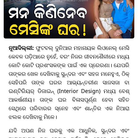
ନୂଆଦିଲ୍ଲୀ:
ଫୁଟବଲ୍ ଦୁନିଆର ମହାନାୟକ ଲିଓନେଲ୍ ମେସି
କେବଳ ପଡ଼ିଆରେ ନୁହେଁ, ବରଂ ନିଜର ଜୀବନଶୈଳୀରେ ମଧ୍ୟ
କୋଟି କୋଟି ପ୍ରଶଂସକଙ୍କ ପାଇଁ ଏକ ପ୍ରେରଣା। ଯେପରି
ତାଙ୍କର ଖେଳ ଦେଖିବାକୁ ସୁନ୍ଦର ଏବଂ ସହଜ ମନେହୁଏ, ଠିକ୍
ସେହିପରି ତାଙ୍କ ଘରର ଆଭ୍ୟନ୍ତରୀଣ ସାଜସଜା ବା
ଇଣ୍ଟିରିୟର୍ ଡିଜାଇନ୍ (Interior Design) ମଧ୍ୟ ବେଶ୍
ଆକର୍ଷଣୀୟ। ତାଙ୍କ ଘର ବିଳାସପୂର୍ଣ୍ଣ ହେବା ସହିତ
ସେଥିରେ ପରିବାରର ସ୍ନେହ ଏବଂ ଶାନ୍ତିର ଏକ ନିଆରା
ଝଲକ ଦେଖିବାକୁ ମିଳେ।
ଯଦି ଅପଣ ନିଜ ଘରକୁ ଏକ ଆଧୁନିକ, ସୁନ୍ଦର ଏବଂ