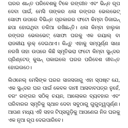
ଘରର ଶାନ୍ତ ପରିବେଶକୁ ଟିକେ ରଙ୍ଗୀନ ଏବଂ ଭିନ୍ନ ରୂପ
ଦେବା ପାଇଁ, ମେସି ତାଙ୍କର ଧଳା ରଙ୍ଗର ଭେଲଭେଟ୍
ସୋଫା ଉପରେ ବିଭିନ୍ନ ପ୍ରକାରର ଫଟୋ କିମ୍ବା ଡିଜାଇନ୍
ଛପା ହୋଇଥିବା ତକିଆ ରଖିଛନ୍ତି। ଧଳା କିମ୍ବା ହାଲୁକା
ରଙ୍ଗର ଭେଲଭେଟ୍ ସୋଫା ଘରକୁ ଏକ ରୟାଲ୍ ବା
ରାଜକୀୟ ଲୁକ୍ ଦେଇଥାଏ। କିନ୍ତୁ ଏହାକୁ ସମ୍ପୂର୍ଣ୍ଣ ସାଧା
ନରଖି ତାହା ଉପରେ କିଛି ସ୍ମୃତିଭରା ଫଟୋ କିମ୍ବା ସୁନ୍ଦର
ପ୍ରିଣ୍ଟେଡ୍ କୁସନ୍ ପକାଇଲେ ଘରର ପରିବେଶ ଜୀବନ୍ତ
ହୋଇଉଠେ।
ଲିଓନେଲ୍ ମେସିଙ୍କ ଘରର ସାଜସଜାରୁ ଏହା ସ୍ପଷ୍ଟ ଯେ,
ଏକ ସୁନ୍ଦର ଘର ପାଇଁ କେବଳ ଦାମୀ ଆସବାବପତ୍ର ନୁହେଁ,
ବରଂ ରଙ୍ଗର ସଠିକ୍ ଚୟନ, ଆଲୋକର ବ୍ୟବହାର ଏବଂ
ପରିବାରର ସ୍ମୃତିକୁ ସ୍ଥାନ ଦେବା ସବୁଠାରୁ ଗୁରୁତ୍ୱପୂର୍ଣ୍ଣ।
ଆପଣ ମଧ୍ୟ ଏହି ସହଜ ଟିପ୍ସଗୁଡ଼ିକୁ ଆପଣେଇ ନିଜ ଘରକୁ
ଏକ ନୂଆ ରୂପ ଦେଇପାରିବେ।