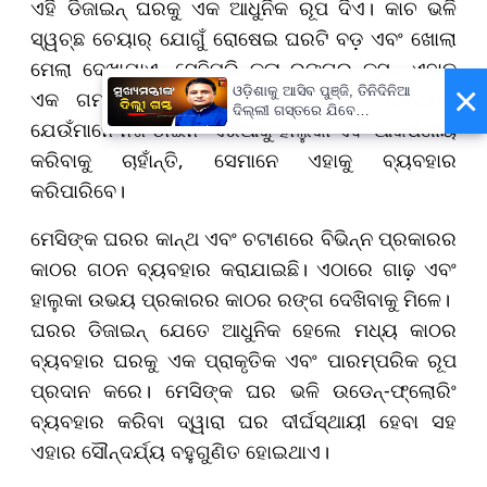
ଏହି ଡିଜାଇନ୍ ଘରକୁ ଏକ ଆଧୁନିକ ରୂପ ଦିଏ। କାଚ ଭଳି
ସ୍ୱଚ୍ଛ ଚେୟାର୍ ଯୋଗୁଁ ରୋଷେଇ ଘରଟି ବଡ଼ ଏବଂ ଖୋଲା
ମେଲା ଦେଖାଯାଏ, ସେହିପରି କଳା ରଙ୍ଗର କୁସନ୍ ଏହାକୁ
×
ଓଡ଼ିଶାକୁ ଆସିବ ପୁଞ୍ଜି, ତିନିଦିନିଆ
ଏକ ଗମ୍ଭୀର ଓ ସୁନ୍ଦର ଲୁକ୍ ପ୍ରଦାନ କରିଥାଏ।
ଦିଲ୍ଲୀ ଗସ୍ତରେ ଯିବେ
ଯେଉଁମାନେ ନିଜ ଡାଇନିଂ ଏରିଆକୁ ହାଲୁକା ଏବଂ ଆକର୍ଷଣୀୟ
ମୁଖ୍ୟମନ୍ତ୍ରୀ ମୋହନ ମାଝୀ
କରିବାକୁ ଚାହାଁନ୍ତି, ସେମାନେ ଏହାକୁ ବ୍ୟବହାର
କରିପାରିବେ।
ମେସିଙ୍କ ଘରର କାନ୍ଥ ଏବଂ ଚଟାଣରେ ବିଭିନ୍ନ ପ୍ରକାରର
କାଠର ଗଠନ ବ୍ୟବହାର କରାଯାଇଛି। ଏଠାରେ ଗାଢ଼ ଏବଂ
ହାଲୁକା ଉଭୟ ପ୍ରକାରର କାଠର ରଙ୍ଗ ଦେଖିବାକୁ ମିଳେ।
ଘରର ଡିଜାଇନ୍ ଯେତେ ଆଧୁନିକ ହେଲେ ମଧ୍ୟ କାଠର
ବ୍ୟବହାର ଘରକୁ ଏକ ପ୍ରାକୃତିକ ଏବଂ ପାରମ୍ପରିକ ରୂପ
ପ୍ରଦାନ କରେ। ମେସିଙ୍କ ଘର ଭଳି ଉଡେନ୍-ଫ୍ଲୋରିଂ
ବ୍ୟବହାର କରିବା ଦ୍ୱାରା ଘର ଦୀର୍ଘସ୍ଥାୟୀ ହେବା ସହ
ଏହାର ସୌନ୍ଦର୍ଯ୍ୟ ବହୁଗୁଣିତ ହୋଇଥାଏ।