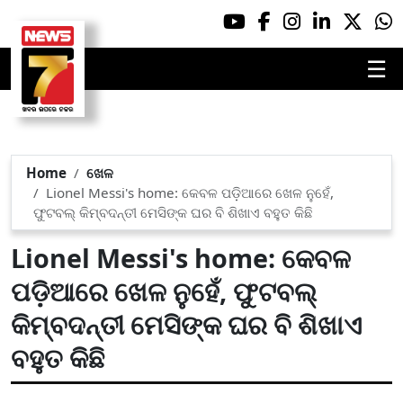
☰
Home
ଖେଳ
Lionel Messi's home: କେବଳ ପଡ଼ିଆରେ ଖେଳ ନୁହେଁ,
ଫୁଟବଲ୍‌ କିମ୍ବଦନ୍ତୀ ମେସିଙ୍କ ଘର ବି ଶିଖାଏ ବହୁତ କିଛି
Lionel Messi's home: କେବଳ
ପଡ଼ିଆରେ ଖେଳ ନୁହେଁ, ଫୁଟବଲ୍‌
କିମ୍ବଦନ୍ତୀ ମେସିଙ୍କ ଘର ବି ଶିଖାଏ
ବହୁତ କିଛି