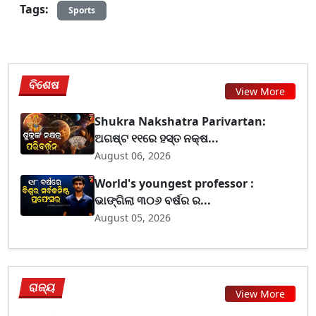
Tags:
Sports
ବିଶେଷ
View More
Shukra Nakshatra Parivartan:
ଅଗଷ୍ଟ ୧୧ରେ ହସ୍ତ ନକ୍ଷ...
August 06, 2026
World's youngest professor :
ଭାଙ୍ଗିଲା ୩୦୬ ବର୍ଷର ର...
August 05, 2026
ରାଜ୍ୟ
View More