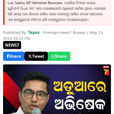
Lok Sabha MP Abhishek Banerjee: ପୋଲିସ ଟିମରେ ଉଭୟ
ୟୁନିଫର୍ମ ପିନ୍ଧା ଏବଂ ସାଦା ପୋଷାକଧାରୀ ଅଧିକାରୀ ସାମିଲ ଥିଲେ। ସେମାନେ
କିଛି ସମୟ ଘର ଭିତରେ ରହିବା ପରେ ବାହାରକୁ ଆସିବା ବେଳେ ସାଙ୍ଗରେ
ଏକ କମ୍ପ୍ୟୁଟର ମନିଟର ଧରି ବାହାରୁଥିବାର ଦେଖାଯାଇଥିଲା।
Tapas
Published By:
- Prameya-News7 Bureau | May 25,
2026 09:25 PM
NEWS7
Share
Tweet
Share