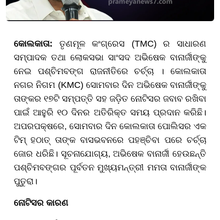
କୋଲକାତା:
ତୃଣମୂଳ କଂଗ୍ରେସ (TMC) ର ସାଧାରଣ
ସମ୍ପାଦକ ତଥା ଲୋକସଭା ସାଂସଦ ଅଭିଷେକ ବାନାର୍ଜୀଙ୍କୁ
ନେଇ ପଶ୍ଚିମବଙ୍ଗ ରାଜନୀତିରେ ଚର୍ଚ୍ଚା । କୋଲକାତା
ନଗର ନିଗମ (KMC) ସୋମବାର ଦିନ ଅଭିଷେକ ବାନାର୍ଜୀଙ୍କୁ
ତାଙ୍କର ୧୭ଟି ସମ୍ପତ୍ତି ସହ ଜଡ଼ିତ ନୋଟିସର ଜବାବ ରଖିବା
ପାଇଁ ଆହୁରି ୧୦ ଦିନର ଅତିରିକ୍ତ ସମୟ ପ୍ରଦାନ କରିଛି।
ଅପରପକ୍ଷରେ, ସୋମବାର ଦିନ କୋଲକାତା ପୋଲିସର ଏକ
ଟିମ୍ ହଠାତ୍ ତାଙ୍କ ବାସଭବନରେ ପହଞ୍ଚିବା ପରେ ଚର୍ଚ୍ଚା
ଜୋର ଧରିଛି। ସୂଚନାଯୋଗ୍ୟ, ଅଭିଷେକ ବାନାର୍ଜୀ ହେଉଛନ୍ତି
ପଶ୍ଚିମବଙ୍ଗର ପୂର୍ବତନ ମୁଖ୍ୟମନ୍ତ୍ରୀ ମମତା ବାନାର୍ଜୀଙ୍କ
ପୁତୁରା।
ନୋଟିସର କାରଣ