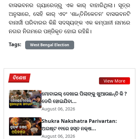
ବାସଭବନର ଗ୍ୟାରେଜ୍ରୁ ଏକ କାର୍ ବାହାରିଥିଲା। ସୂତ୍ର
ଅନୁସାରେ, ସେହି କାର୍ ଏବଂ ‘ଶାନ୍ତିନିକେତନ’ ବାସଭବନଟି
ବାନାର୍ଜୀ ପରିବାରର କିଛି ସଦସ୍ୟଙ୍କ ଏକ କମ୍ପାନୀ ନାମରେ
ନଗର ନିଗମରେ ପଞ୍ଜିକୃତ ହୋଇ ରହିଛି।
Tags:
West Bengal Election
ବିଶେଷ
View More
ମୋବାଇଲ୍ ଦେଖାଇ ପିଲାଙ୍କୁ ଖୁଆଉଛନ୍ତି କି ?
ଡେରି ହୋଇଯିବା...
August 06, 2026
Shukra Nakshatra Parivartan:
ଅଗଷ୍ଟ ୧୧ରେ ହସ୍ତ ନକ୍ଷ...
August 06, 2026