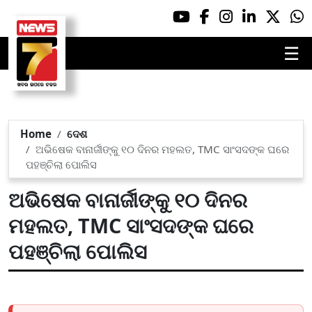
☰
Home
ଦେଶ
ଅଭିଷେକ ବାନାର୍ଜୀଙ୍କୁ ୧୦ ଦିନର ମହଲତ, TMC ସାଂସଦଙ୍କ ଘରେ
ପହଞ୍ଚିଲା ପୋଲିସ
ଅଭିଷେକ ବାନାର୍ଜୀଙ୍କୁ ୧୦ ଦିନର
ମହଲତ, TMC ସାଂସଦଙ୍କ ଘରେ
ପହଞ୍ଚିଲା ପୋଲିସ