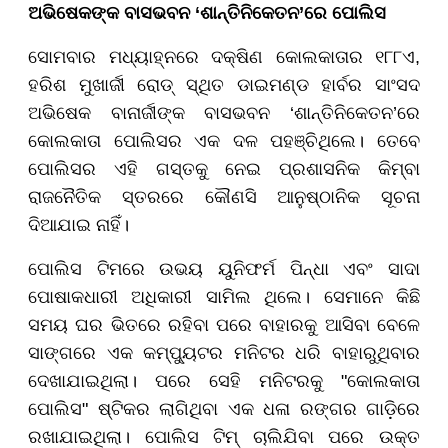
ଅଭିଷେକଙ୍କ ବାସଭବନ ‘ଶାନ୍ତିନିକେତନ’ରେ ପୋଲିସ
ସୋମବାର ମଧ୍ୟାହ୍ନରେ ଦକ୍ଷିଣ କୋଲକାତାର ୧୮୮ଏ,
ହରିଶ ମୁଖାର୍ଜୀ ରୋଡ୍ ସ୍ଥିତ ଡାଇମଣ୍ଡ ହାର୍ବର ସାଂସଦ
ଅଭିଷେକ ବାନାର୍ଜୀଙ୍କ ବାସଭବନ ‘ଶାନ୍ତିନିକେତନ’ରେ
କୋଲକାତା ପୋଲିସର ଏକ ଦଳ ପହଞ୍ଚିଥିଲେ। ତେବେ
ପୋଲିସର ଏହି ଗସ୍ତକୁ ନେଇ ପ୍ରଶାସନିକ କିମ୍ବା
ରାଜନୈତିକ ସ୍ତରରେ କୌଣସି ଆନୁଷ୍ଠାନିକ ସୂଚନା
ଦିଆଯାଇ ନାହିଁ।
ପୋଲିସ ଟିମରେ ଉଭୟ ୟୁନିଫର୍ମ ପିନ୍ଧା ଏବଂ ସାଦା
ପୋଷାକଧାରୀ ଅଧିକାରୀ ସାମିଲ ଥିଲେ। ସେମାନେ କିଛି
ସମୟ ଘର ଭିତରେ ରହିବା ପରେ ବାହାରକୁ ଆସିବା ବେଳେ
ସାଙ୍ଗରେ ଏକ କମ୍ପ୍ୟୁଟର ମନିଟର ଧରି ବାହାରୁଥିବାର
ଦେଖାଯାଇଥିଲା। ପରେ ସେହି ମନିଟରକୁ "କୋଲକାତା
ପୋଲିସ" ଷ୍ଟିକର ଲାଗିଥିବା ଏକ ଧଳା ରଙ୍ଗର ଗାଡ଼ିରେ
ରଖାଯାଇଥିଲା। ପୋଲିସ ଟିମ୍ ଚାଲିଯିବା ପରେ ଉକ୍ତ