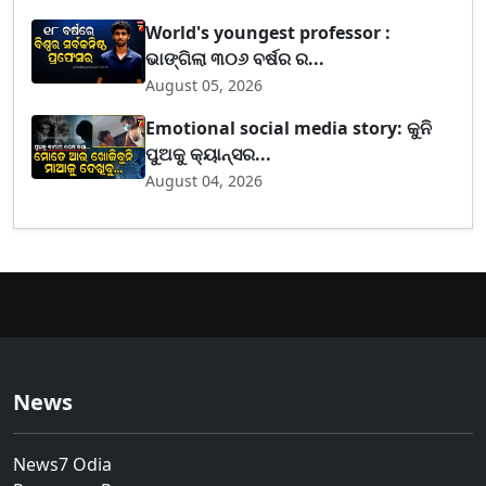
World's youngest professor :
ଭାଙ୍ଗିଲା ୩୦୬ ବର୍ଷର ର...
August 05, 2026
Emotional social media story: କୁନି
ପୁଅକୁ କ୍ୟାନ୍ସର...
August 04, 2026
News
News7 Odia