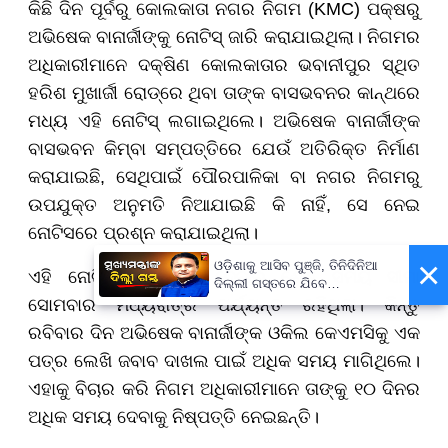
କିଛି ଦିନ ପୂର୍ବରୁ କୋଲକାତା ନଗର ନିଗମ (KMC) ପକ୍ଷରୁ
ଅଭିଷେକ ବାନାର୍ଜୀଙ୍କୁ ନୋଟିସ୍ ଜାରି କରାଯାଇଥିଲା। ନିଗମର
ଅଧିକାରୀମାନେ ଦକ୍ଷିଣ କୋଲକାତାର ଭବାନୀପୁର ସ୍ଥିତ
ହରିଶ ମୁଖାର୍ଜୀ ରୋଡ୍ରେ ଥିବା ତାଙ୍କ ବାସଭବନର କାନ୍ଥରେ
ମଧ୍ୟ ଏହି ନୋଟିସ୍ ଲଗାଇଥିଲେ। ଅଭିଷେକ ବାନାର୍ଜୀଙ୍କ
ବାସଭବନ କିମ୍ବା ସମ୍ପତ୍ତିରେ ଯେଉଁ ଅତିରିକ୍ତ ନିର୍ମାଣ
କରାଯାଇଛି, ସେଥିପାଇଁ ପୌରପାଳିକା ବା ନଗର ନିଗମରୁ
ଉପଯୁକ୍ତ ଅନୁମତି ନିଆଯାଇଛି କି ନାହିଁ, ସେ ନେଇ
ନୋଟିସରେ ପ୍ରଶ୍ନ କରାଯାଇଥିଲା।
×
ଓଡ଼ିଶାକୁ ଆସିବ ପୁଞ୍ଜି, ତିନିଦିନିଆ
ଏହି ନୋଟିସର ଉତ୍ତର ଦେବାର ଶେଷ ସମୟ ସୀମା
ଦିଲ୍ଲୀ ଗସ୍ତରେ ଯିବେ
ମୁଖ୍ୟମନ୍ତ୍ରୀ ମୋହନ ମାଝୀ
ସୋମବାର ମଧ୍ୟରାତ୍ରି ପର୍ଯ୍ୟନ୍ତ ରହିଥିଲା। କିନ୍ତୁ
ରବିବାର ଦିନ ଅଭିଷେକ ବାନାର୍ଜୀଙ୍କ ଓକିଲ କେଏମସିକୁ ଏକ
ପତ୍ର ଲେଖି ଜବାବ ଦାଖଲ ପାଇଁ ଅଧିକ ସମୟ ମାଗିଥିଲେ।
ଏହାକୁ ବିଚାର କରି ନିଗମ ଅଧିକାରୀମାନେ ତାଙ୍କୁ ୧୦ ଦିନର
ଅଧିକ ସମୟ ଦେବାକୁ ନିଷ୍ପତ୍ତି ନେଇଛନ୍ତି।